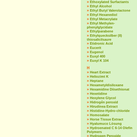
»
Ethoxylated Surfactants
»
Ethyl Alcohol
»
Ethyl Butyl Valerolactone
»
Ethyl Hexanediol
»
Ethyl Metacrylate
»
Ethyl Methylen-
phenylglycidate
»
Ethylparabene
»
Ethylquecksilber (II)
thiosalicilsaure
»
Etidronic Acid
»
Eucerit
»
Eugenol
»
Euxyl 400
»
Euxyl K 104
H
»
Heart Extract
»
Heliozimt K
»
Heptane
»
Hexametyldisiloxane
»
Hexamidine Diisethionat
»
Hexetidine
»
Hexylene Glycol
»
Hidrogén peroxid
»
Hirudinea Extract
»
Histidine-Hydro-chloride
»
Homosalate
»
Horse Tissue Extract
»
Hyalumuco Lösung
»
Hydroenated C 6-14 Olefin
Polymers
»
Hydrogen Peroxide