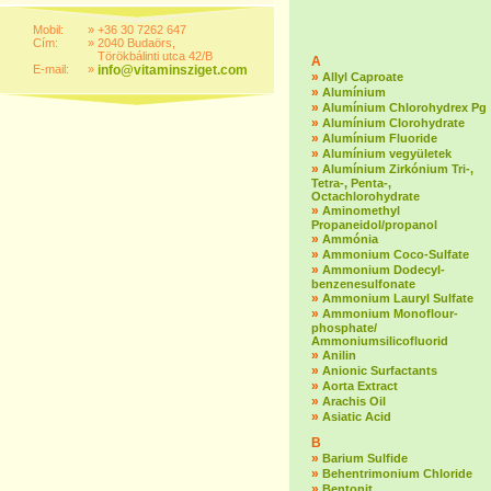
Mobil:
»
+36 30 7262 647
Cím:
»
2040 Budaörs,
Törökbálinti utca 42/B
A
E-mail:
»
info@vitaminsziget.com
»
Allyl Caproate
»
Alumínium
»
Alumínium Chlorohydrex Pg
»
Alumínium Clorohydrate
»
Alumínium Fluoride
»
Alumínium vegyületek
»
Alumínium Zirkónium Tri-,
Tetra-, Penta-,
Octachlorohydrate
»
Aminomethyl
Propaneidol/propanol
»
Ammónia
»
Ammonium Coco-Sulfate
»
Ammonium Dodecyl-
benzenesulfonate
»
Ammonium Lauryl Sulfate
»
Ammonium Monoflour-
phosphate/
Ammoniumsilicofluorid
»
Anilin
»
Anionic Surfactants
»
Aorta Extract
»
Arachis Oil
»
Asiatic Acid
B
»
Barium Sulfide
»
Behentrimonium Chloride
»
Bentonit