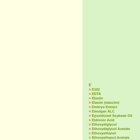
E
»
E102
»
EDTA
»
Elastin
»
Elastin (elasztin)
»
Embryo Extract
»
Emulgan ALC
»
Epoxidizied Soybean Oil
»
Etdronic Acid
»
Ethoxydiglycol
»
Ethoxydiglycol Acetate
»
Ethoxyethanol
»
Ethoxyethanol Acetate