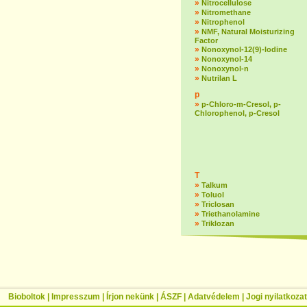
»
Nitrocellulose
»
Nitromethane
»
Nitrophenol
»
NMF, Natural Moisturizing
Factor
»
Nonoxynol-12(9)-lodine
»
Nonoxynol-14
»
Nonoxynol-n
»
Nutrilan L
p
»
p-Chloro-m-Cresol, p-
Chlorophenol, p-Cresol
T
»
Talkum
»
Toluol
»
Triclosan
»
Triethanolamine
»
Triklozan
Bioboltok
|
Impresszum
|
Írjon nekünk
|
ÁSZF
|
Adatvédelem
|
Jogi nyilatkozat