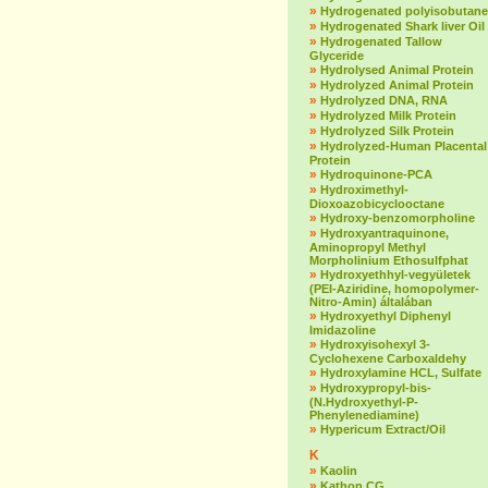
»
Hydrogenated polyisobutane
»
Hydrogenated Shark liver Oil
»
Hydrogenated Tallow
Glyceride
»
Hydrolysed Animal Protein
»
Hydrolyzed Animal Protein
»
Hydrolyzed DNA, RNA
»
Hydrolyzed Milk Protein
»
Hydrolyzed Silk Protein
»
Hydrolyzed-Human Placental
Protein
»
Hydroquinone-PCA
»
Hydroximethyl-
Dioxoazobicyclooctane
»
Hydroxy-benzomorpholine
»
Hydroxyantraquinone,
Aminopropyl Methyl
Morpholinium Ethosulfphat
»
Hydroxyethhyl-vegyületek
(PEI-Aziridine, homopolymer-
Nitro-Amin) általában
»
Hydroxyethyl Diphenyl
Imidazoline
»
Hydroxyisohexyl 3-
Cyclohexene Carboxaldehy
»
Hydroxylamine HCL, Sulfate
»
Hydroxypropyl-bis-
(N.Hydroxyethyl-P-
Phenylenediamine)
»
Hypericum Extract/Oil
K
»
Kaolin
»
Kathon CG