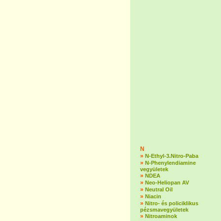
N
»
N-Ethyl-3.Nitro-Paba
»
N-Phenylendiamine
vegyületek
»
NDEA
»
Neo-Heliopan AV
»
Neutral Oil
»
Niacin
»
Nitro- és policiklikus
pézsmavegyületek
»
Nitroaminok