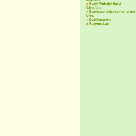
»
Butyl Phthalyl Butyl
Glycolate
»
Butylated polyoxymethylene
Urea
»
Butylparaben
»
Butyrus Lac