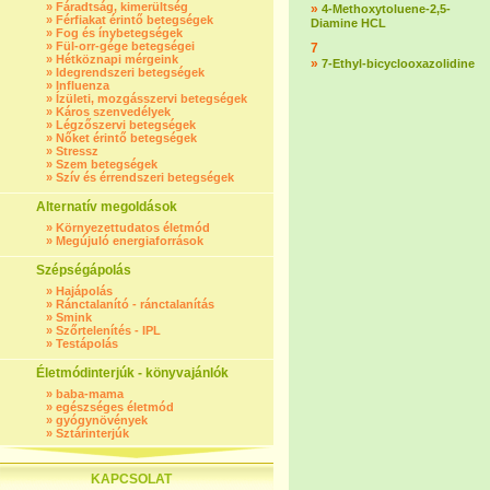
»
Fáradtság, kimerültség
»
4-Methoxytoluene-2,5-
»
Férfiakat érintő betegségek
Diamine HCL
»
Fog és ínybetegségek
»
Fül-orr-gége betegségei
7
»
Hétköznapi mérgeink
»
7-Ethyl-bicyclooxazolidine
»
Idegrendszeri betegségek
»
Influenza
»
Ízületi, mozgásszervi betegségek
»
Káros szenvedélyek
»
Légzőszervi betegségek
»
Nőket érintő betegségek
»
Stressz
»
Szem betegségek
»
Szív és érrendszeri betegségek
Alternatív megoldások
»
Környezettudatos életmód
»
Megújuló energiaforrások
Szépségápolás
»
Hajápolás
»
Ránctalanító - ránctalanítás
»
Smink
»
Szőrtelenítés - IPL
»
Testápolás
Életmódinterjúk - könyvajánlók
»
baba-mama
»
egészséges életmód
»
gyógynövények
»
Sztárinterjúk
KAPCSOLAT