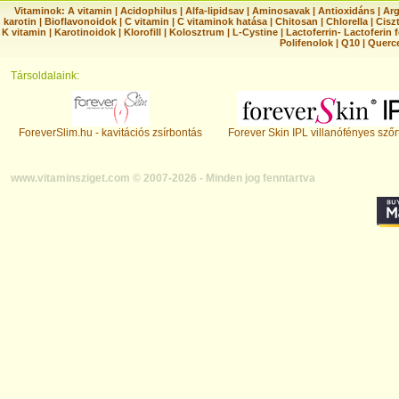
Vitaminok:
A vitamin
|
Acidophilus
|
Alfa-lipidsav
|
Aminosavak
|
Antioxidáns
|
Arg
karotin
|
Bioflavonoidok
|
C vitamin
|
C vitaminok hatása
|
Chitosan
|
Chlorella
|
Ciszt
K vitamin
|
Karotinoidok
|
Klorofill
|
Kolosztrum
|
L-Cystine
|
Lactoferrin- Lactoferin 
Polifenolok
|
Q10
|
Querc
Társoldalaink:
ForeverSlim.hu - kavitációs zsírbontás
Forever Skin IPL villanófényes szőr
www.vitaminsziget.com © 2007-2026 - Minden jog fenntartva