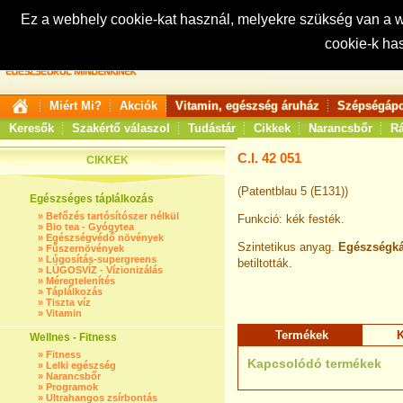
Ez a webhely cookie-kat használ, melyekre szükség van a
cookie-k ha
Keresés:
Miért Mi?
Akciók
Vitamin, egészség áruház
Szépségápo
Keresők
Szakértő válaszol
Tudástár
Cikkek
Narancsbőr
Rá
C.I. 42 051
CIKKEK
(Patentblau 5 (E131))
Egészséges táplálkozás
»
Befőzés tartósítószer nélkül
Funkció: kék festék.
»
Bio tea - Gyógytea
»
Egészségvédő növények
Szintetikus anyag.
Egészségká
»
Fűszernövények
»
Lúgosítás-supergreens
betiltották.
»
LÚGOSVÍZ - Vízionizálás
»
Méregtelenítés
»
Táplálkozás
»
Tiszta víz
»
Vitamin
Termékek
K
Wellnes - Fitness
»
Fitness
Kapcsolódó termékek
»
Lelki egészség
»
Narancsbőr
»
Programok
»
Ultrahangos zsírbontás