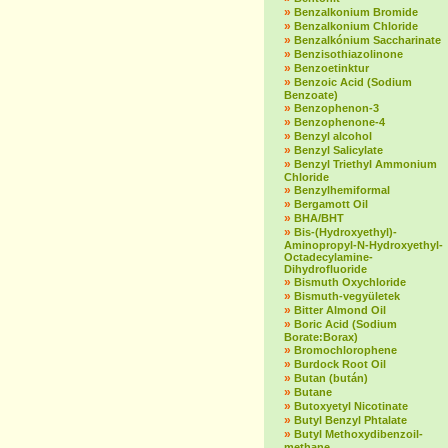
»
Benzalkonium Bromide
»
Benzalkonium Chloride
»
Benzalkónium Saccharinate
»
Benzisothiazolinone
»
Benzoetinktur
»
Benzoic Acid (Sodium
Benzoate)
»
Benzophenon-3
»
Benzophenone-4
»
Benzyl alcohol
»
Benzyl Salicylate
»
Benzyl Triethyl Ammonium
Chloride
»
Benzylhemiformal
»
Bergamott Oil
»
BHA/BHT
»
Bis-(Hydroxyethyl)-
Aminopropyl-N-Hydroxyethyl-
Octadecylamine-
Dihydrofluoride
»
Bismuth Oxychloride
»
Bismuth-vegyületek
»
Bitter Almond Oil
»
Boric Acid (Sodium
Borate:Borax)
»
Bromochlorophene
»
Burdock Root Oil
»
Butan (bután)
»
Butane
»
Butoxyetyl Nicotinate
»
Butyl Benzyl Phtalate
»
Butyl Methoxydibenzoil-
methane