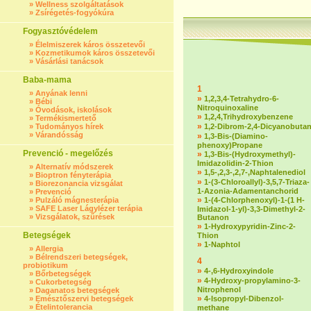
»
Wellness szolgáltatások
»
Zsírégetés-fogyókúra
Fogyasztóvédelem
»
Élelmiszerek káros összetevői
»
Kozmetikumok káros összetevői
»
Vásárlási tanácsok
Baba-mama
1
»
Anyának lenni
»
1,2,3,4-Tetrahydro-6-
»
Bébi
Nitroquinoxaline
»
Óvodások, iskolások
»
1,2,4,Trihydroxybenzene
»
Termékismertető
»
»
Tudományos hírek
1,2-Dibrom-2,4-Dicyanobuta
»
Várandósság
»
1,3-Bis-(Diamino-
phenoxy)Propane
Prevenció - megelőzés
»
1,3-Bis-(Hydroxymethyl)-
Imidazolidin-2-Thion
»
Alternatív módszerek
»
1,5-,2,3-,2,7-,Naphtalenediol
»
Bioptron fényterápia
»
1-(3-Chloroallyl)-3,5,7-Triaza-
»
Biorezonancia vizsgálat
1-Azonia-Adamentanchorid
»
Prevenció
»
»
Pulzáló mágnesterápia
1-(4-Chlorphenoxyl)-1-(1 H-
»
SAFE Laser Lágylézer terápia
Imidazol-1-yl)-3,3-Dimethyl-2-
»
Vizsgálatok, szűrések
Butanon
»
1-Hydroxypyridin-Zinc-2-
Betegségek
Thion
»
1-Naphtol
»
Allergia
»
Bélrendszeri betegségek,
4
probiotikum
»
4-,6-Hydroxyindole
»
Bőrbetegségek
»
4-Hydroxy-propylamino-3-
»
Cukorbetegség
Nitrophenol
»
Daganatos betegségek
»
»
Emésztőszervi betegségek
4-Isopropyl-Dibenzol-
»
Ételintolerancia
methane