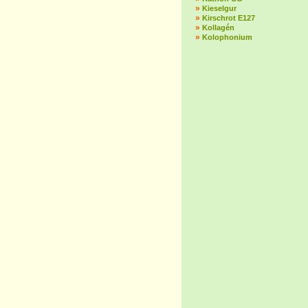
»
Kieselgur
»
Kirschrot E127
»
Kollagén
»
Kolophonium