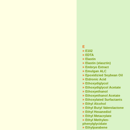
E
»
E102
»
EDTA
»
Elastin
»
Elastin (elasztin)
»
Embryo Extract
»
Emulgan ALC
»
Epoxidizied Soybean Oil
»
Etdronic Acid
»
Ethoxydiglycol
»
Ethoxydiglycol Acetate
»
Ethoxyethanol
»
Ethoxyethanol Acetate
»
Ethoxylated Surfactants
»
Ethyl Alcohol
»
Ethyl Butyl Valerolactone
»
Ethyl Hexanediol
»
Ethyl Metacrylate
»
Ethyl Methylen-
phenylglycidate
»
Ethylparabene