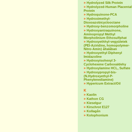
»
Hydrolyzed Silk Protein
»
Hydrolyzed-Human Placental
Protein
»
Hydroquinone-PCA
»
Hydroximethyl-
Dioxoazobicyclooctane
»
Hydroxy-benzomorpholine
»
Hydroxyantraquinone,
Aminopropyl Methyl
Morpholinium Ethosulfphat
»
Hydroxyethhyl-vegyületek
(PEI-Aziridine, homopolymer-
Nitro-Amin) általában
»
Hydroxyethyl Diphenyl
Imidazoline
»
Hydroxyisohexyl 3-
Cyclohexene Carboxaldehy
»
Hydroxylamine HCL, Sulfate
»
Hydroxypropyl-bis-
(N.Hydroxyethyl-P-
Phenylenediamine)
»
Hypericum Extract/Oil
K
»
Kaolin
»
Kathon CG
»
Kieselgur
»
Kirschrot E127
»
Kollagén
»
Kolophonium