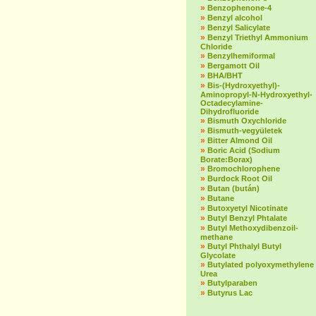
»
Benzophenone-4
»
Benzyl alcohol
»
Benzyl Salicylate
»
Benzyl Triethyl Ammonium
Chloride
»
Benzylhemiformal
»
Bergamott Oil
»
BHA/BHT
»
Bis-(Hydroxyethyl)-
Aminopropyl-N-Hydroxyethyl-
Octadecylamine-
Dihydrofluoride
»
Bismuth Oxychloride
»
Bismuth-vegyületek
»
Bitter Almond Oil
»
Boric Acid (Sodium
Borate:Borax)
»
Bromochlorophene
»
Burdock Root Oil
»
Butan (bután)
»
Butane
»
Butoxyetyl Nicotinate
»
Butyl Benzyl Phtalate
»
Butyl Methoxydibenzoil-
methane
»
Butyl Phthalyl Butyl
Glycolate
»
Butylated polyoxymethylene
Urea
»
Butylparaben
»
Butyrus Lac