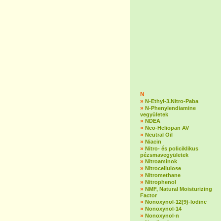
N
»
N-Ethyl-3.Nitro-Paba
»
N-Phenylendiamine
vegyületek
»
NDEA
»
Neo-Heliopan AV
»
Neutral Oil
»
Niacin
»
Nitro- és policiklikus
pézsmavegyületek
»
Nitroaminok
»
Nitrocellulose
»
Nitromethane
»
Nitrophenol
»
NMF, Natural Moisturizing
Factor
»
Nonoxynol-12(9)-lodine
»
Nonoxynol-14
»
Nonoxynol-n