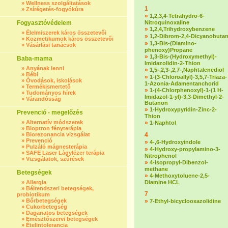
»
Wellness szolgáltatások
1
»
Zsírégetés-fogyókúra
»
1,2,3,4-Tetrahydro-6-
Fogyasztóvédelem
Nitroquinoxaline
»
1,2,4,Trihydroxybenzene
»
Élelmiszerek káros összetevői
»
1,2-Dibrom-2,4-Dicyanobuta
»
Kozmetikumok káros összetevői
»
1,3-Bis-(Diamino-
»
Vásárlási tanácsok
phenoxy)Propane
»
1,3-Bis-(Hydroxymethyl)-
Baba-mama
Imidazolidin-2-Thion
»
Anyának lenni
»
1,5-,2,3-,2,7-,Naphtalenediol
»
Bébi
»
1-(3-Chloroallyl)-3,5,7-Triaza-
»
Óvodások, iskolások
1-Azonia-Adamentanchorid
»
Termékismertető
»
1-(4-Chlorphenoxyl)-1-(1 H-
»
Tudományos hírek
Imidazol-1-yl)-3,3-Dimethyl-2-
»
Várandósság
Butanon
»
1-Hydroxypyridin-Zinc-2-
Prevenció - megelőzés
Thion
»
Alternatív módszerek
»
1-Naphtol
»
Bioptron fényterápia
»
Biorezonancia vizsgálat
4
»
Prevenció
»
4-,6-Hydroxyindole
»
Pulzáló mágnesterápia
»
4-Hydroxy-propylamino-3-
»
SAFE Laser Lágylézer terápia
Nitrophenol
»
Vizsgálatok, szűrések
»
4-Isopropyl-Dibenzol-
methane
Betegségek
»
4-Methoxytoluene-2,5-
»
Allergia
Diamine HCL
»
Bélrendszeri betegségek,
7
probiotikum
»
Bőrbetegségek
»
7-Ethyl-bicyclooxazolidine
»
Cukorbetegség
»
Daganatos betegségek
»
Emésztőszervi betegségek
»
Ételintolerancia