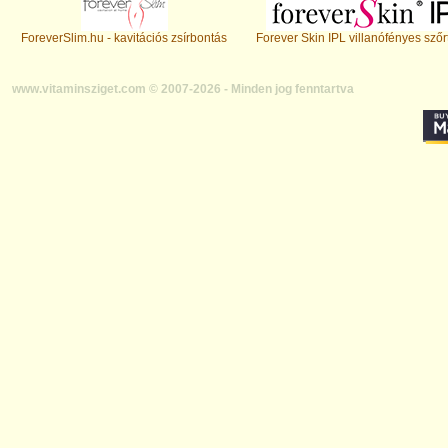
ForeverSlim.hu - kavitációs zsírbontás
Forever Skin IPL villanófényes szőr
www.vitaminsziget.com © 2007-2026 - Minden jog fenntartva