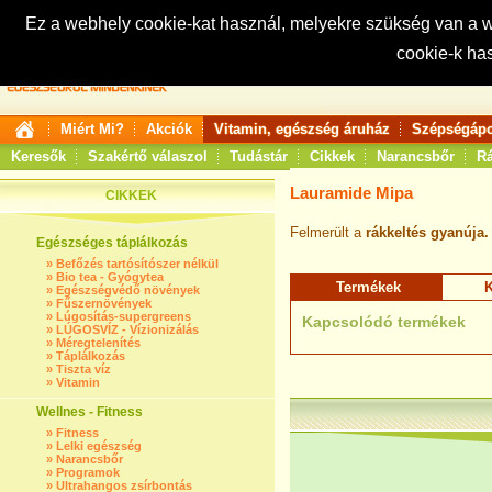
Ez a webhely cookie-kat használ, melyekre szükség van a
cookie-k ha
Keresés:
Miért Mi?
Akciók
Vitamin, egészség áruház
Szépségápo
Keresők
Szakértő válaszol
Tudástár
Cikkek
Narancsbőr
Rá
Lauramide Mipa
CIKKEK
Felmerült a
rákkeltés gyanúja.
Egészséges táplálkozás
»
Befőzés tartósítószer nélkül
»
Bio tea - Gyógytea
Termékek
K
»
Egészségvédő növények
»
Fűszernövények
»
Lúgosítás-supergreens
Kapcsolódó termékek
»
LÚGOSVÍZ - Vízionizálás
»
Méregtelenítés
»
Táplálkozás
»
Tiszta víz
»
Vitamin
Wellnes - Fitness
»
Fitness
»
Lelki egészség
»
Narancsbőr
»
Programok
»
Ultrahangos zsírbontás