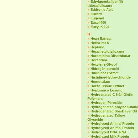
»
Ethylquecksilber (II)
thiosalicilsaure
»
Etidronic Acid
»
Eucerit
»
Eugenol
»
Euxyl 400
»
Euxyl K 104
H
»
Heart Extract
»
Heliozimt K
»
Heptane
»
Hexametyldisiloxane
»
Hexamidine Diisethionat
»
Hexetidine
»
Hexylene Glycol
»
Hidrogén peroxid
»
Hirudinea Extract
»
Histidine-Hydro-chloride
»
Homosalate
»
Horse Tissue Extract
»
Hyalumuco Lösung
»
Hydroenated C 6-14 Olefin
Polymers
»
Hydrogen Peroxide
»
Hydrogenated polyisobutane
»
Hydrogenated Shark liver Oil
»
Hydrogenated Tallow
Glyceride
»
Hydrolysed Animal Protein
»
Hydrolyzed Animal Protein
»
Hydrolyzed DNA, RNA
»
Hydrolyzed Milk Protein