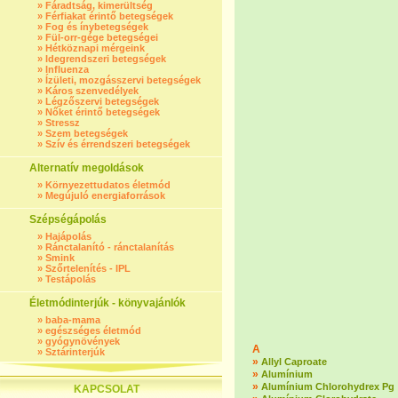
»
Fáradtság, kimerültség
»
Férfiakat érintő betegségek
»
Fog és ínybetegségek
»
Fül-orr-gége betegségei
»
Hétköznapi mérgeink
»
Idegrendszeri betegségek
»
Influenza
»
Ízületi, mozgásszervi betegségek
»
Káros szenvedélyek
»
Légzőszervi betegségek
»
Nőket érintő betegségek
»
Stressz
»
Szem betegségek
»
Szív és érrendszeri betegségek
Alternatív megoldások
»
Környezettudatos életmód
»
Megújuló energiaforrások
Szépségápolás
»
Hajápolás
»
Ránctalanító - ránctalanítás
»
Smink
»
Szőrtelenítés - IPL
»
Testápolás
Életmódinterjúk - könyvajánlók
»
baba-mama
»
egészséges életmód
»
gyógynövények
A
»
Sztárinterjúk
»
Allyl Caproate
»
Alumínium
»
Alumínium Chlorohydrex Pg
KAPCSOLAT