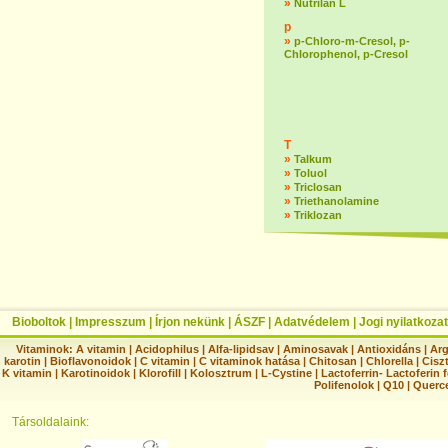
»
Nutrilan L
p
»
p-Chloro-m-Cresol, p-
Chlorophenol, p-Cresol
T
»
Talkum
»
Toluol
»
Triclosan
»
Triethanolamine
»
Triklozan
Bioboltok
|
Impresszum
|
Írjon nekünk
|
ÁSZF
|
Adatvédelem
|
Jogi nyilatkozat
Vitaminok:
A vitamin
|
Acidophilus
|
Alfa-lipidsav
|
Aminosavak
|
Antioxidáns
|
Arg
karotin
|
Bioflavonoidok
|
C vitamin
|
C vitaminok hatása
|
Chitosan
|
Chlorella
|
Ciszt
K vitamin
|
Karotinoidok
|
Klorofill
|
Kolosztrum
|
L-Cystine
|
Lactoferrin- Lactoferin 
Polifenolok
|
Q10
|
Querc
Társoldalaink: