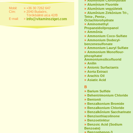
»
Alumínium Clorohydrate
»
Alumínium Fluoride
Mobil:
»
+36 30 7262 647
»
Alumínium vegyületek
Cím:
»
2040 Budaörs,
»
Alumínium Zirkónium Tri-,
Törökbálinti utca 42/B
Tetra-, Penta-,
E-mail:
»
info@vitaminsziget.com
Octachlorohydrate
»
Aminomethyl
Propaneidol/propanol
»
Ammónia
»
Ammonium Coco-Sulfate
»
Ammonium Dodecyl-
benzenesulfonate
»
Ammonium Lauryl Sulfate
»
Ammonium Monoflour-
phosphate/
Ammoniumsilicofluorid
»
Anilin
»
Anionic Surfactants
»
Aorta Extract
»
Arachis Oil
»
Asiatic Acid
B
»
Barium Sulfide
»
Behentrimonium Chloride
»
Bentonit
»
Benzalkonium Bromide
»
Benzalkonium Chloride
»
Benzalkónium Saccharinate
»
Benzisothiazolinone
»
Benzoetinktur
»
Benzoic Acid (Sodium
Benzoate)
»
Benzophenon-3