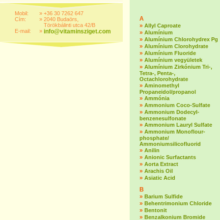
Mobil:
»
+36 30 7262 647
A
Cím:
»
2040 Budaörs,
Törökbálinti utca 42/B
»
Allyl Caproate
E-mail:
»
info@vitaminsziget.com
»
Alumínium
»
Alumínium Chlorohydrex Pg
»
Alumínium Clorohydrate
»
Alumínium Fluoride
»
Alumínium vegyületek
»
Alumínium Zirkónium Tri-,
Tetra-, Penta-,
Octachlorohydrate
»
Aminomethyl
Propaneidol/propanol
»
Ammónia
»
Ammonium Coco-Sulfate
»
Ammonium Dodecyl-
benzenesulfonate
»
Ammonium Lauryl Sulfate
»
Ammonium Monoflour-
phosphate/
Ammoniumsilicofluorid
»
Anilin
»
Anionic Surfactants
»
Aorta Extract
»
Arachis Oil
»
Asiatic Acid
B
»
Barium Sulfide
»
Behentrimonium Chloride
»
Bentonit
»
Benzalkonium Bromide