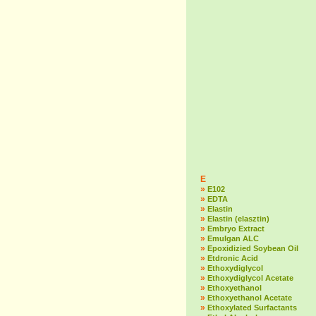
E
»
E102
»
EDTA
»
Elastin
»
Elastin (elasztin)
»
Embryo Extract
»
Emulgan ALC
»
Epoxidizied Soybean Oil
»
Etdronic Acid
»
Ethoxydiglycol
»
Ethoxydiglycol Acetate
»
Ethoxyethanol
»
Ethoxyethanol Acetate
»
Ethoxylated Surfactants