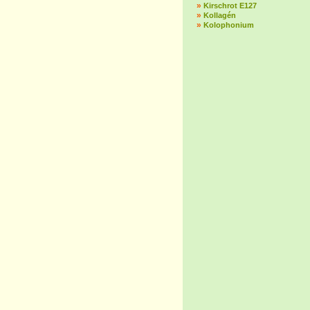
»
Kirschrot E127
»
Kollagén
»
Kolophonium