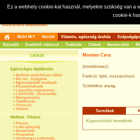
Ez a webhely cookie-kat használ, melyekre szükség van a
cookie-k ha
Keresés:
Miért Mi?
Akciók
Vitamin, egészség áruház
Szépségápo
Keresők
Szakértő válaszol
Tudástár
Cikkek
Narancsbőr
Rá
Montan Cera
CIKKEK
(montánviasz)
Egészséges táplálkozás
»
Befőzés tartósítószer nélkül
Funkció: lipid, visszazsírozó.
»
Bio tea - Gyógytea
»
Egészségvédő növények
Szintetikus anyag.
»
Fűszernövények
»
Lúgosítás-supergreens
»
LÚGOSVÍZ - Vízionizálás
»
Méregtelenítés
»
Táplálkozás
»
Tiszta víz
»
Vitamin
Termékek
K
Wellnes - Fitness
Kapcsolódó termékek
»
Fitness
»
Lelki egészség
»
Narancsbőr
»
Programok
»
Ultrahangos zsírbontás