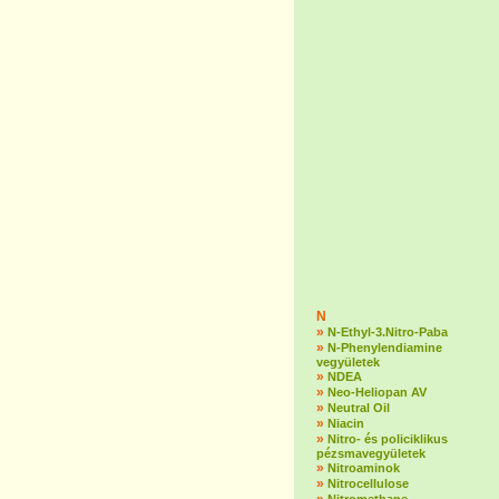
N
»
N-Ethyl-3.Nitro-Paba
»
N-Phenylendiamine
vegyületek
»
NDEA
»
Neo-Heliopan AV
»
Neutral Oil
»
Niacin
»
Nitro- és policiklikus
pézsmavegyületek
»
Nitroaminok
»
Nitrocellulose