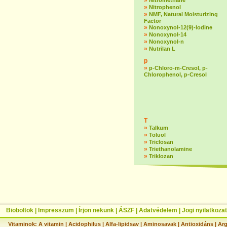
»
Nitromethane
»
Nitrophenol
»
NMF, Natural Moisturizing
Factor
»
Nonoxynol-12(9)-lodine
»
Nonoxynol-14
»
Nonoxynol-n
»
Nutrilan L
p
»
p-Chloro-m-Cresol, p-
Chlorophenol, p-Cresol
T
»
Talkum
»
Toluol
»
Triclosan
»
Triethanolamine
»
Triklozan
Bioboltok
|
Impresszum
|
Írjon nekünk
|
ÁSZF
|
Adatvédelem
|
Jogi nyilatkozat
Vitaminok:
A vitamin
|
Acidophilus
|
Alfa-lipidsav
|
Aminosavak
|
Antioxidáns
|
Arg