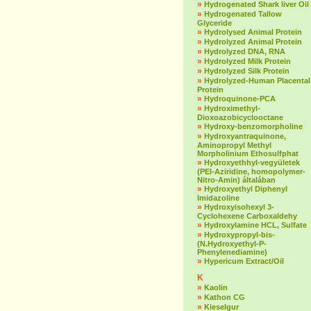
»
Hydrogenated Shark liver Oil
»
Hydrogenated Tallow
Glyceride
»
Hydrolysed Animal Protein
»
Hydrolyzed Animal Protein
»
Hydrolyzed DNA, RNA
»
Hydrolyzed Milk Protein
»
Hydrolyzed Silk Protein
»
Hydrolyzed-Human Placental
Protein
»
Hydroquinone-PCA
»
Hydroximethyl-
Dioxoazobicyclooctane
»
Hydroxy-benzomorpholine
»
Hydroxyantraquinone,
Aminopropyl Methyl
Morpholinium Ethosulfphat
»
Hydroxyethhyl-vegyületek
(PEI-Aziridine, homopolymer-
Nitro-Amin) általában
»
Hydroxyethyl Diphenyl
Imidazoline
»
Hydroxyisohexyl 3-
Cyclohexene Carboxaldehy
»
Hydroxylamine HCL, Sulfate
»
Hydroxypropyl-bis-
(N.Hydroxyethyl-P-
Phenylenediamine)
»
Hypericum Extract/Oil
K
»
Kaolin
»
Kathon CG
»
Kieselgur