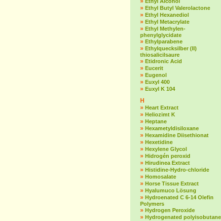
»
Ethyl Alcohol
»
Ethyl Butyl Valerolactone
»
Ethyl Hexanediol
»
Ethyl Metacrylate
»
Ethyl Methylen-
phenylglycidate
»
Ethylparabene
»
Ethylquecksilber (II)
thiosalicilsaure
»
Etidronic Acid
»
Eucerit
»
Eugenol
»
Euxyl 400
»
Euxyl K 104
H
»
Heart Extract
»
Heliozimt K
»
Heptane
»
Hexametyldisiloxane
»
Hexamidine Diisethionat
»
Hexetidine
»
Hexylene Glycol
»
Hidrogén peroxid
»
Hirudinea Extract
»
Histidine-Hydro-chloride
»
Homosalate
»
Horse Tissue Extract
»
Hyalumuco Lösung
»
Hydroenated C 6-14 Olefin
Polymers
»
Hydrogen Peroxide
»
Hydrogenated polyisobutane