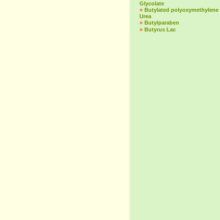
Glycolate
»
Butylated polyoxymethylene
Urea
»
Butylparaben
»
Butyrus Lac