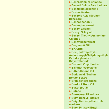
»
Benzalkonium Chloride
»
Benzalkónium Saccharinate
»
Benzisothiazolinone
»
Benzoetinktur
»
Benzoic Acid (Sodium
Benzoate)
»
Benzophenon-3
»
Benzophenone-4
»
Benzyl alcohol
»
Benzyl Salicylate
»
Benzyl Triethyl Ammonium
Chloride
»
Benzylhemiformal
»
Bergamott Oil
»
BHA/BHT
»
Bis-(Hydroxyethyl)-
Aminopropyl-N-Hydroxyethyl-
Octadecylamine-
Dihydrofluoride
»
Bismuth Oxychloride
»
Bismuth-vegyületek
»
Bitter Almond Oil
»
Boric Acid (Sodium
Borate:Borax)
»
Bromochlorophene
»
Burdock Root Oil
»
Butan (bután)
»
Butane
»
Butoxyetyl Nicotinate
»
Butyl Benzyl Phtalate
»
Butyl Methoxydibenzoil-
methane
»
Butyl Phthalyl Butyl