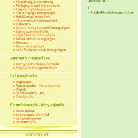
Diamine HCL
»
Fáradtság, kimerültség
»
Férfiakat érintő betegségek
7
»
Fog és ínybetegségek
»
7-Ethyl-bicyclooxazolidine
»
Fül-orr-gége betegségei
»
Hétköznapi mérgeink
»
Idegrendszeri betegségek
»
Influenza
»
Ízületi, mozgásszervi betegségek
»
Káros szenvedélyek
»
Légzőszervi betegségek
»
Nőket érintő betegségek
»
Stressz
»
Szem betegségek
»
Szív és érrendszeri betegségek
Alternatív megoldások
»
Környezettudatos életmód
»
Megújuló energiaforrások
Szépségápolás
»
Hajápolás
»
Ránctalanító - ránctalanítás
»
Smink
»
Szőrtelenítés - IPL
»
Testápolás
Életmódinterjúk - könyvajánlók
»
baba-mama
»
egészséges életmód
»
gyógynövények
»
Sztárinterjúk
KAPCSOLAT