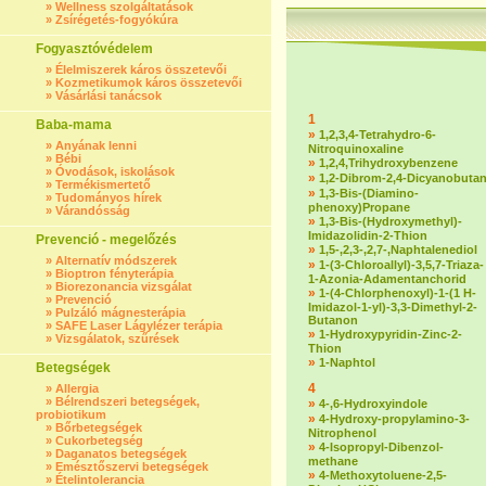
»
Wellness szolgáltatások
»
Zsírégetés-fogyókúra
Fogyasztóvédelem
»
Élelmiszerek káros összetevői
»
Kozmetikumok káros összetevői
»
Vásárlási tanácsok
1
Baba-mama
»
1,2,3,4-Tetrahydro-6-
»
Anyának lenni
Nitroquinoxaline
»
Bébi
»
1,2,4,Trihydroxybenzene
»
Óvodások, iskolások
»
1,2-Dibrom-2,4-Dicyanobuta
»
Termékismertető
»
1,3-Bis-(Diamino-
»
Tudományos hírek
phenoxy)Propane
»
Várandósság
»
1,3-Bis-(Hydroxymethyl)-
Imidazolidin-2-Thion
Prevenció - megelőzés
»
1,5-,2,3-,2,7-,Naphtalenediol
»
Alternatív módszerek
»
1-(3-Chloroallyl)-3,5,7-Triaza-
»
Bioptron fényterápia
1-Azonia-Adamentanchorid
»
Biorezonancia vizsgálat
»
1-(4-Chlorphenoxyl)-1-(1 H-
»
Prevenció
Imidazol-1-yl)-3,3-Dimethyl-2-
»
Pulzáló mágnesterápia
Butanon
»
SAFE Laser Lágylézer terápia
»
1-Hydroxypyridin-Zinc-2-
»
Vizsgálatok, szűrések
Thion
»
1-Naphtol
Betegségek
4
»
Allergia
»
Bélrendszeri betegségek,
»
4-,6-Hydroxyindole
probiotikum
»
4-Hydroxy-propylamino-3-
»
Bőrbetegségek
Nitrophenol
»
Cukorbetegség
»
4-Isopropyl-Dibenzol-
»
Daganatos betegségek
methane
»
Emésztőszervi betegségek
»
4-Methoxytoluene-2,5-
»
Ételintolerancia