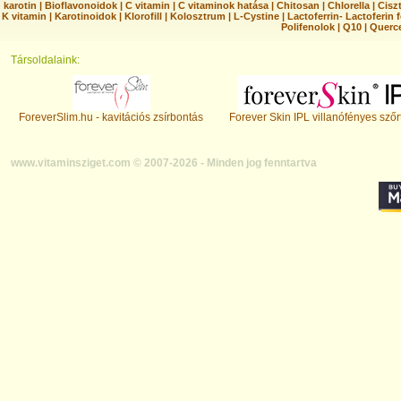
karotin
|
Bioflavonoidok
|
C vitamin
|
C vitaminok hatása
|
Chitosan
|
Chlorella
|
Ciszt
K vitamin
|
Karotinoidok
|
Klorofill
|
Kolosztrum
|
L-Cystine
|
Lactoferrin- Lactoferin 
Polifenolok
|
Q10
|
Querc
Társoldalaink:
ForeverSlim.hu - kavitációs zsírbontás
Forever Skin IPL villanófényes szőr
www.vitaminsziget.com © 2007-2026 - Minden jog fenntartva