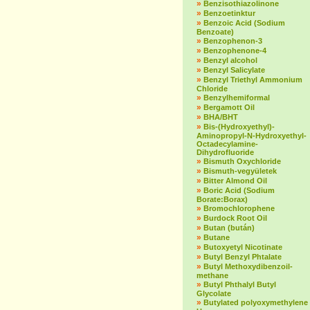
»
Benzisothiazolinone
»
Benzoetinktur
»
Benzoic Acid (Sodium
Benzoate)
»
Benzophenon-3
»
Benzophenone-4
»
Benzyl alcohol
»
Benzyl Salicylate
»
Benzyl Triethyl Ammonium
Chloride
»
Benzylhemiformal
»
Bergamott Oil
»
BHA/BHT
»
Bis-(Hydroxyethyl)-
Aminopropyl-N-Hydroxyethyl-
Octadecylamine-
Dihydrofluoride
»
Bismuth Oxychloride
»
Bismuth-vegyületek
»
Bitter Almond Oil
»
Boric Acid (Sodium
Borate:Borax)
»
Bromochlorophene
»
Burdock Root Oil
»
Butan (bután)
»
Butane
»
Butoxyetyl Nicotinate
»
Butyl Benzyl Phtalate
»
Butyl Methoxydibenzoil-
methane
»
Butyl Phthalyl Butyl
Glycolate
»
Butylated polyoxymethylene