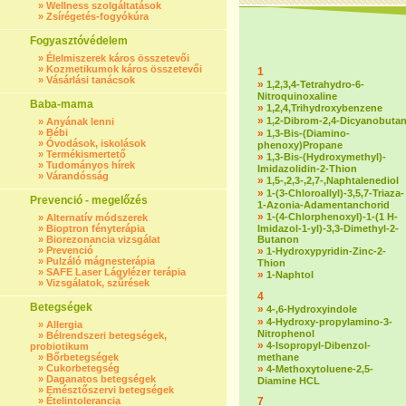
»
Wellness szolgáltatások
»
Zsírégetés-fogyókúra
Fogyasztóvédelem
»
Élelmiszerek káros összetevői
»
Kozmetikumok káros összetevői
1
»
Vásárlási tanácsok
»
1,2,3,4-Tetrahydro-6-
Nitroquinoxaline
Baba-mama
»
1,2,4,Trihydroxybenzene
»
1,2-Dibrom-2,4-Dicyanobuta
»
Anyának lenni
»
Bébi
»
1,3-Bis-(Diamino-
»
Óvodások, iskolások
phenoxy)Propane
»
Termékismertető
»
1,3-Bis-(Hydroxymethyl)-
»
Tudományos hírek
Imidazolidin-2-Thion
»
Várandósság
»
1,5-,2,3-,2,7-,Naphtalenediol
»
1-(3-Chloroallyl)-3,5,7-Triaza-
Prevenció - megelőzés
1-Azonia-Adamentanchorid
»
1-(4-Chlorphenoxyl)-1-(1 H-
»
Alternatív módszerek
»
Bioptron fényterápia
Imidazol-1-yl)-3,3-Dimethyl-2-
»
Biorezonancia vizsgálat
Butanon
»
Prevenció
»
1-Hydroxypyridin-Zinc-2-
»
Pulzáló mágnesterápia
Thion
»
SAFE Laser Lágylézer terápia
»
1-Naphtol
»
Vizsgálatok, szűrések
4
Betegségek
»
4-,6-Hydroxyindole
»
4-Hydroxy-propylamino-3-
»
Allergia
Nitrophenol
»
Bélrendszeri betegségek,
»
4-Isopropyl-Dibenzol-
probiotikum
»
Bőrbetegségek
methane
»
Cukorbetegség
»
4-Methoxytoluene-2,5-
»
Daganatos betegségek
Diamine HCL
»
Emésztőszervi betegségek
»
Ételintolerancia
7