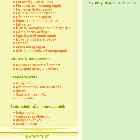
»
Fáradtság, kimerültség
»
7-Ethyl-bicyclooxazolidine
»
Férfiakat érintő betegségek
»
Fog és ínybetegségek
»
Fül-orr-gége betegségei
»
Hétköznapi mérgeink
»
Idegrendszeri betegségek
»
Influenza
»
Ízületi, mozgásszervi betegségek
»
Káros szenvedélyek
»
Légzőszervi betegségek
»
Nőket érintő betegségek
»
Stressz
»
Szem betegségek
»
Szív és érrendszeri betegségek
Alternatív megoldások
»
Környezettudatos életmód
»
Megújuló energiaforrások
Szépségápolás
»
Hajápolás
»
Ránctalanító - ránctalanítás
»
Smink
»
Szőrtelenítés - IPL
»
Testápolás
Életmódinterjúk - könyvajánlók
»
baba-mama
»
egészséges életmód
»
gyógynövények
»
Sztárinterjúk
KAPCSOLAT