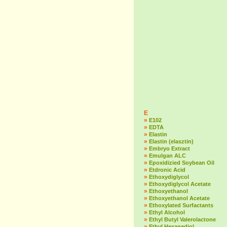
E
»
E102
»
EDTA
»
Elastin
»
Elastin (elasztin)
»
Embryo Extract
»
Emulgan ALC
»
Epoxidizied Soybean Oil
»
Etdronic Acid
»
Ethoxydiglycol
»
Ethoxydiglycol Acetate
»
Ethoxyethanol
»
Ethoxyethanol Acetate
»
Ethoxylated Surfactants
»
Ethyl Alcohol
»
Ethyl Butyl Valerolactone
»
Ethyl Hexanediol