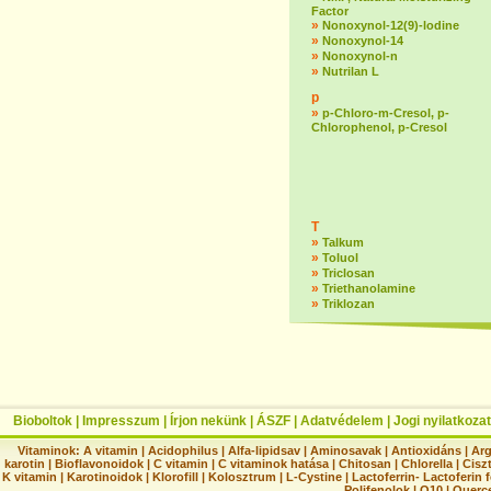
Factor
»
Nonoxynol-12(9)-lodine
»
Nonoxynol-14
»
Nonoxynol-n
»
Nutrilan L
p
»
p-Chloro-m-Cresol, p-
Chlorophenol, p-Cresol
T
»
Talkum
»
Toluol
»
Triclosan
»
Triethanolamine
»
Triklozan
Bioboltok
|
Impresszum
|
Írjon nekünk
|
ÁSZF
|
Adatvédelem
|
Jogi nyilatkozat
Vitaminok:
A vitamin
|
Acidophilus
|
Alfa-lipidsav
|
Aminosavak
|
Antioxidáns
|
Arg
karotin
|
Bioflavonoidok
|
C vitamin
|
C vitaminok hatása
|
Chitosan
|
Chlorella
|
Ciszt
K vitamin
|
Karotinoidok
|
Klorofill
|
Kolosztrum
|
L-Cystine
|
Lactoferrin- Lactoferin 
Polifenolok
|
Q10
|
Querc