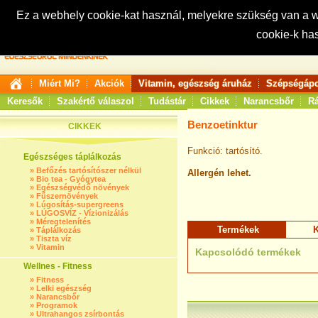
Ez a webhely cookie-kat használ, melyekre szükség van a
cookie-k ha
Keresés:
Miért Mi?
Akciók
Vitamin, egészség áruház
Szépségápo
Keresők
Szakértő válaszol
Tudástár
Cikkek
Narancsbőr
Rá
Benzoetinktur
CIKKEK
Funkció: tartósító.
Egészséges táplálkozás
»
Befőzés tartósítószer nélkül
Allergén lehet.
»
Bio tea - Gyógytea
»
Egészségvédő növények
»
Fűszernövények
»
Lúgosítás-supergreens
»
LÚGOSVÍZ - Vízionizálás
»
Méregtelenítés
Termékek
K
»
Táplálkozás
»
Tiszta víz
»
Vitamin
Kapcsolódó termékek
Wellnes - Fitness
»
Fitness
»
Lelki egészség
»
Narancsbőr
»
Programok
»
Ultrahangos zsírbontás