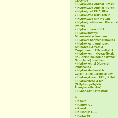
Glyceride
»
Hydrolysed Animal Protein
»
Hydrolyzed Animal Protein
»
Hydrolyzed DNA, RNA
»
Hydrolyzed Milk Protein
»
Hydrolyzed Silk Protein
»
Hydrolyzed-Human Placental
Protein
»
Hydroquinone-PCA
»
Hydroximethyl-
Dioxoazobicyclooctane
»
Hydroxy-benzomorpholine
»
Hydroxyantraquinone,
Aminopropyl Methyl
Morpholinium Ethosulfphat
»
Hydroxyethhyl-vegyületek
(PEI-Aziridine, homopolymer-
Nitro-Amin) általában
»
Hydroxyethyl Diphenyl
Imidazoline
»
Hydroxyisohexyl 3-
Cyclohexene Carboxaldehy
»
Hydroxylamine HCL, Sulfate
»
Hydroxypropyl-bis-
(N.Hydroxyethyl-P-
Phenylenediamine)
»
Hypericum Extract/Oil
K
»
Kaolin
»
Kathon CG
»
Kieselgur
»
Kirschrot E127
»
Kollagén