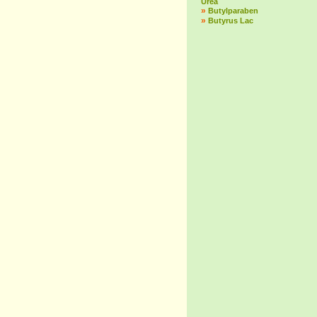
Urea
»
Butylparaben
»
Butyrus Lac