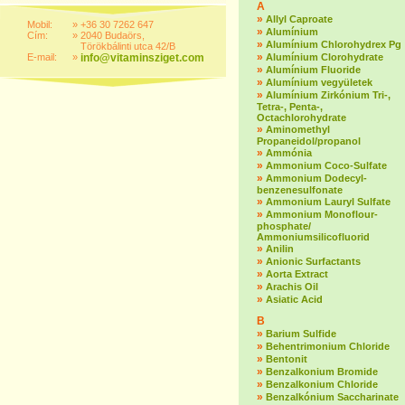
A
»
Allyl Caproate
Mobil:
»
+36 30 7262 647
»
Alumínium
Cím:
»
2040 Budaörs,
»
Alumínium Chlorohydrex Pg
Törökbálinti utca 42/B
»
E-mail:
»
info@vitaminsziget.com
Alumínium Clorohydrate
»
Alumínium Fluoride
»
Alumínium vegyületek
»
Alumínium Zirkónium Tri-,
Tetra-, Penta-,
Octachlorohydrate
»
Aminomethyl
Propaneidol/propanol
»
Ammónia
»
Ammonium Coco-Sulfate
»
Ammonium Dodecyl-
benzenesulfonate
»
Ammonium Lauryl Sulfate
»
Ammonium Monoflour-
phosphate/
Ammoniumsilicofluorid
»
Anilin
»
Anionic Surfactants
»
Aorta Extract
»
Arachis Oil
»
Asiatic Acid
B
»
Barium Sulfide
»
Behentrimonium Chloride
»
Bentonit
»
Benzalkonium Bromide
»
Benzalkonium Chloride
»
Benzalkónium Saccharinate