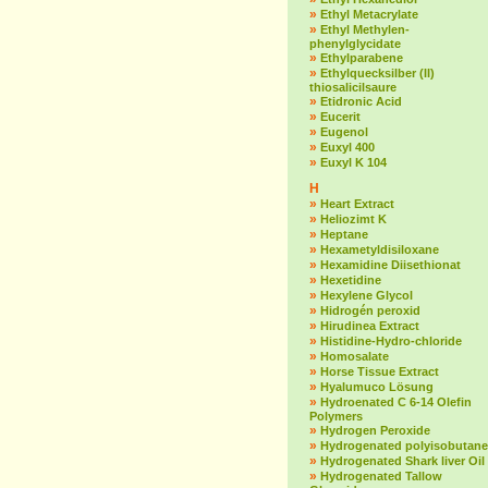
»
Ethyl Metacrylate
»
Ethyl Methylen-
phenylglycidate
»
Ethylparabene
»
Ethylquecksilber (II)
thiosalicilsaure
»
Etidronic Acid
»
Eucerit
»
Eugenol
»
Euxyl 400
»
Euxyl K 104
H
»
Heart Extract
»
Heliozimt K
»
Heptane
»
Hexametyldisiloxane
»
Hexamidine Diisethionat
»
Hexetidine
»
Hexylene Glycol
»
Hidrogén peroxid
»
Hirudinea Extract
»
Histidine-Hydro-chloride
»
Homosalate
»
Horse Tissue Extract
»
Hyalumuco Lösung
»
Hydroenated C 6-14 Olefin
Polymers
»
Hydrogen Peroxide
»
Hydrogenated polyisobutane
»
Hydrogenated Shark liver Oil
»
Hydrogenated Tallow