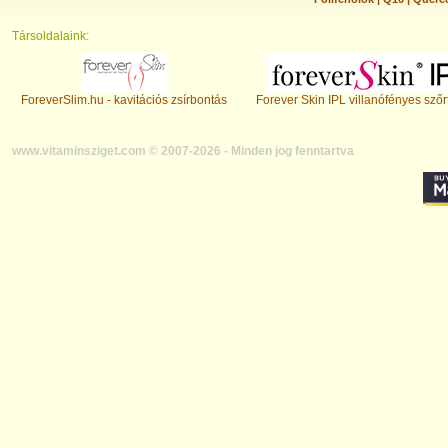
Társoldalaink:
ForeverSlim.hu - kavitációs zsírbontás
Forever Skin IPL villanófényes szőr
www.vitaminsziget.com © 2007-2026 - Minden jog fenntartva