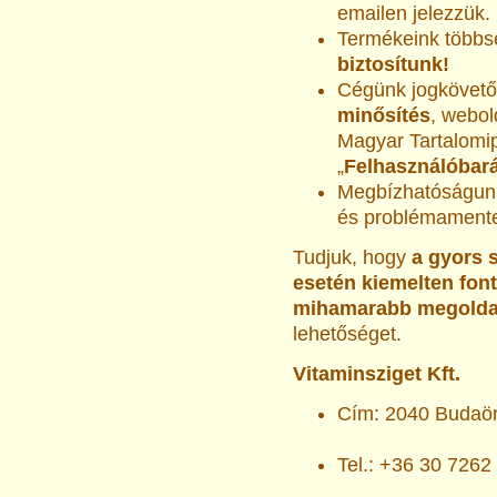
emailen jelezzük.
Termékeink több
biztosítunk!
Cégünk jogkövető
minősítés
, webol
Magyar Tartalomip
„
Felhasználóbará
Megbízhatóságunk
és problémamente
Tudjuk, hogy
a gyors 
esetén kiemelten font
mihamarabb megolda
lehetőséget.
Vitaminsziget Kft.
Cím: 2040 Budaörs
Tel.: +36 30 7262