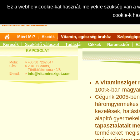
Ez a webhely cookie-kat használ, melyekre szükség van a
cookie-k ha
Keresés:
Miért Mi?
Akciók
Vitamin, egészség áruház
Szépségápo
Keresők
Szakértő válaszol
Tudástár
Cikkek
Narancsbőr
Rá
KAPCSOLAT
Mobil:
»
+36 30 7262 647
Cím:
»
2040 Budaörs,
Törökbálinti utca 42/B
E-mail:
»
info@vitaminsziget.com
A Vitaminsziget 
100%-ban magyar 
Cégünk 2005-ben c
háromgyermekes a
kezelések, hatásta
alapító gyermekei
tapasztalatait m
termékeket megi