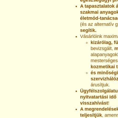
egészségügyi pr
A tapasztalatok 
szakmai anyago
életmód-tanácsa
(és az alternatív 
segítik.
Vásárlóink maxim
kizárólag, 
bevizsgált,
mi
alapanyagokb
mesterséges 
kozmetikai 
és minőségi
szervizháló
árusítjuk.
Ügyfélszolgálat
nyitvatartási idő
visszahívást
!
A megrendelések
teljesítjük
, amenn