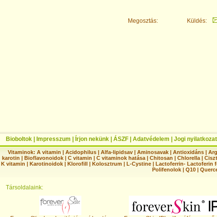
Megosztás:
Küldés:
Bioboltok
|
Impresszum
|
Írjon nekünk
|
ÁSZF
|
Adatvédelem
|
Jogi nyilatkozat
Vitaminok:
A vitamin
|
Acidophilus
|
Alfa-lipidsav
|
Aminosavak
|
Antioxidáns
|
Arg
karotin
|
Bioflavonoidok
|
C vitamin
|
C vitaminok hatása
|
Chitosan
|
Chlorella
|
Ciszt
K vitamin
|
Karotinoidok
|
Klorofill
|
Kolosztrum
|
L-Cystine
|
Lactoferrin- Lactoferin 
Polifenolok
|
Q10
|
Querc
Társoldalaink: