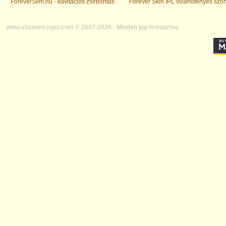
ForeverSlim.hu - kavitációs zsírbontás
Forever Skin IPL villanófényes szőr
www.vitaminsziget.com © 2007-2026 - Minden jog fenntartva