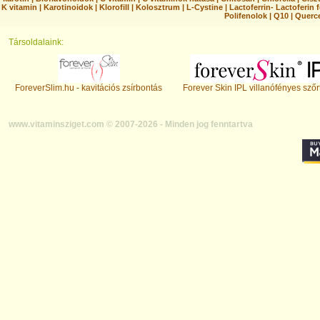
K vitamin
|
Karotinoidok
|
Klorofill
|
Kolosztrum
|
L-Cystine
|
Lactoferrin- Lactoferin 
Polifenolok
|
Q10
|
Querc
Társoldalaink:
ForeverSlim.hu - kavitációs zsírbontás
Forever Skin IPL villanófényes szőr
www.vitaminsziget.com © 2007-2026 - Minden jog fenntartva