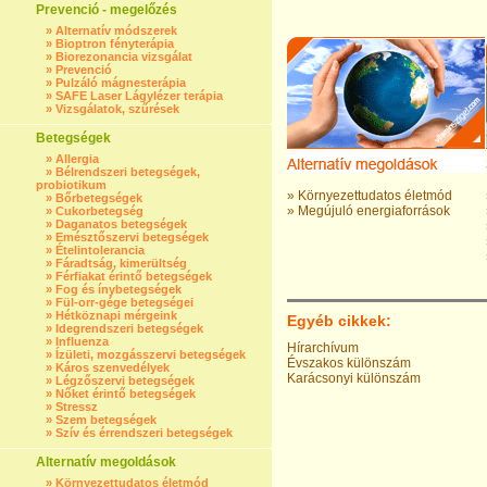
Prevenció - megelőzés
»
Alternatív módszerek
»
Bioptron fényterápia
»
Biorezonancia vizsgálat
»
Prevenció
»
Pulzáló mágnesterápia
»
SAFE Laser Lágylézer terápia
»
Vizsgálatok, szűrések
Betegségek
»
Allergia
»
Bélrendszeri betegségek,
probiotikum
»
Környezettudatos életmód
»
Bőrbetegségek
»
Megújuló energiaforrások
»
Cukorbetegség
»
Daganatos betegségek
»
Emésztőszervi betegségek
»
Ételintolerancia
»
Fáradtság, kimerültség
»
Férfiakat érintő betegségek
»
Fog és ínybetegségek
»
Fül-orr-gége betegségei
»
Hétköznapi mérgeink
Egyéb cikkek:
»
Idegrendszeri betegségek
»
Influenza
Hírarchívum
»
Ízületi, mozgásszervi betegségek
Évszakos különszám
»
Káros szenvedélyek
Karácsonyi különszám
»
Légzőszervi betegségek
»
Nőket érintő betegségek
»
Stressz
»
Szem betegségek
»
Szív és érrendszeri betegségek
Alternatív megoldások
»
Környezettudatos életmód