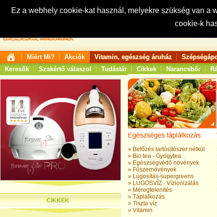
Ez a webhely cookie-kat használ, melyekre szükség van a
cookie-k ha
Keresés:
Miért Mi?
Akciók
Vitamin, egészség áruház
Szépségápo
Keresők
Szakértő válaszol
Tudástár
Cikkek
Narancsbőr
Rá
»
Befőzés tartósítószer nélkül
»
Bio tea - Gyógytea
»
Egészségvédő növények
»
Fűszernövények
»
Lúgosítás-supergreens
»
LÚGOSVÍZ - Vízionizálás
»
Méregtelenítés
»
Táplálkozás
CIKKEK
»
Tiszta víz
»
Vitamin