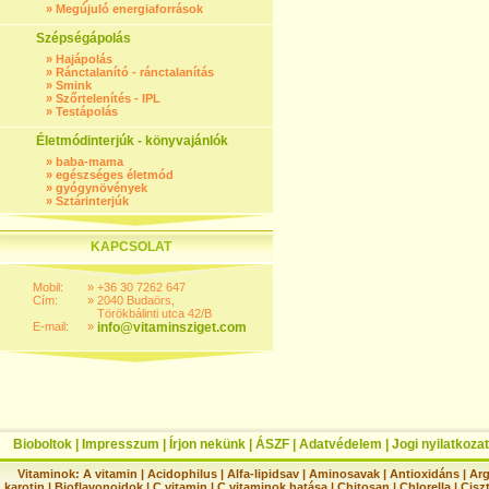
»
Megújuló energiaforrások
Szépségápolás
»
Hajápolás
»
Ránctalanító - ránctalanítás
»
Smink
»
Szőrtelenítés - IPL
»
Testápolás
Életmódinterjúk - könyvajánlók
»
baba-mama
»
egészséges életmód
»
gyógynövények
»
Sztárinterjúk
KAPCSOLAT
Mobil:
»
+36 30 7262 647
Cím:
»
2040 Budaörs,
Törökbálinti utca 42/B
E-mail:
»
info@vitaminsziget.com
Bioboltok
|
Impresszum
|
Írjon nekünk
|
ÁSZF
|
Adatvédelem
|
Jogi nyilatkozat
Vitaminok:
A vitamin
|
Acidophilus
|
Alfa-lipidsav
|
Aminosavak
|
Antioxidáns
|
Arg
karotin
|
Bioflavonoidok
|
C vitamin
|
C vitaminok hatása
|
Chitosan
|
Chlorella
|
Ciszt