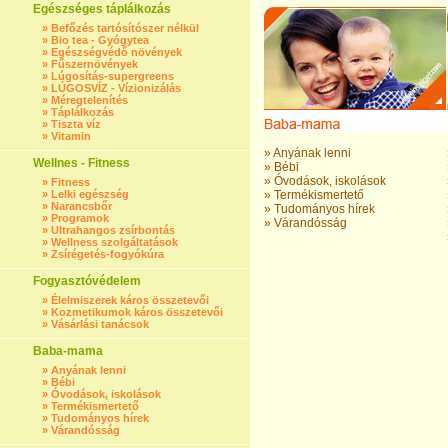
Egészséges táplálkozás
»
Befőzés tartósítószer nélkül
»
Bio tea - Gyógytea
»
Egészségvédő növények
»
Fűszernövények
»
Lúgosítás-supergreens
»
LÚGOSVÍZ - Vízionizálás
»
Méregtelenítés
»
Táplálkozás
»
Tiszta víz
»
Vitamin
»
Anyának lenni
Wellnes - Fitness
»
Bébi
»
Óvodások, iskolások
»
Fitness
»
Lelki egészség
»
Termékismertető
»
Narancsbőr
»
Tudományos hírek
»
Programok
»
Várandósság
»
Ultrahangos zsírbontás
»
Wellness szolgáltatások
»
Zsírégetés-fogyókúra
Fogyasztóvédelem
»
Élelmiszerek káros összetevői
»
Kozmetikumok káros összetevői
»
Vásárlási tanácsok
Baba-mama
»
Anyának lenni
»
Bébi
»
Óvodások, iskolások
»
Termékismertető
»
Tudományos hírek
»
Várandósság