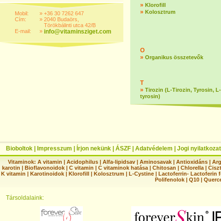
»
Klorofill
»
Kolosztrum
Mobil:
»
+36 30 7262 647
Cím:
»
2040 Budaörs,
Törökbálinti utca 42/B
E-mail:
»
info@vitaminsziget.com
O
»
Organikus összetevők
T
»
Tirozin (L-Tirozin, Tyrosin, L-
tyrosin)
Bioboltok
|
Impresszum
|
Írjon nekünk
|
ÁSZF
|
Adatvédelem
|
Jogi nyilatkozat
Vitaminok:
A vitamin
|
Acidophilus
|
Alfa-lipidsav
|
Aminosavak
|
Antioxidáns
|
Arg
karotin
|
Bioflavonoidok
|
C vitamin
|
C vitaminok hatása
|
Chitosan
|
Chlorella
|
Ciszt
K vitamin
|
Karotinoidok
|
Klorofill
|
Kolosztrum
|
L-Cystine
|
Lactoferrin- Lactoferin 
Polifenolok
|
Q10
|
Querc
Társoldalaink: