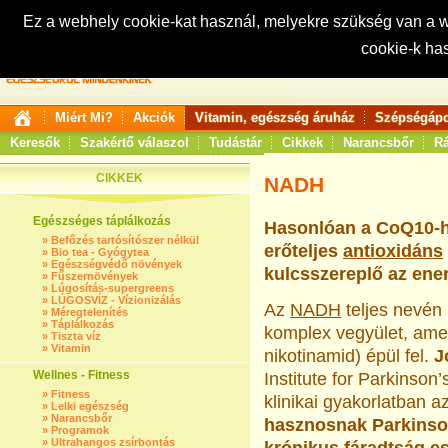
Ez a webhely cookie-kat használ, melyekre szükség van a
cookie-k ha
Keresés:
Miért Mi?
Akciók
Vitamin, egészség áruház
Szépségápo
Keresők
Szakértő válaszol
Tudástár
Cikkek
Narancsbőr
Rá
CIKKEK
NADH
Egészséges táplálkozás
Hasonlóan a CoQ10-he
»
Befőzés tartósítószer nélkül
erőteljes
antioxidáns
»
Bio tea - Gyógytea
»
Egészségvédő növények
kulcsszereplő az ene
»
Fűszernövények
»
Lúgosítás-supergreens
»
LÚGOSVÍZ - Vízionizálás
Az
NADH
teljes nevén 
»
Méregtelenítés
»
Táplálkozás
komplex vegyület, amel
»
Tiszta víz
»
Vitamin
nikotinamid) épül fel.
Jo
Wellnes - Fitness
Institute for Parkinson
»
Fitness
klinikai gyakorlatban a
»
Lelki egészség
»
Narancsbőr
hasznosnak Parkinso
»
Programok
»
Ultrahangos zsírbontás