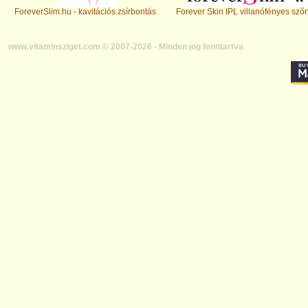
ForeverSlim.hu - kavitációs zsírbontás
Forever Skin IPL villanófényes szőr
www.vitaminsziget.com © 2007-2026 - Minden jog fenntartva