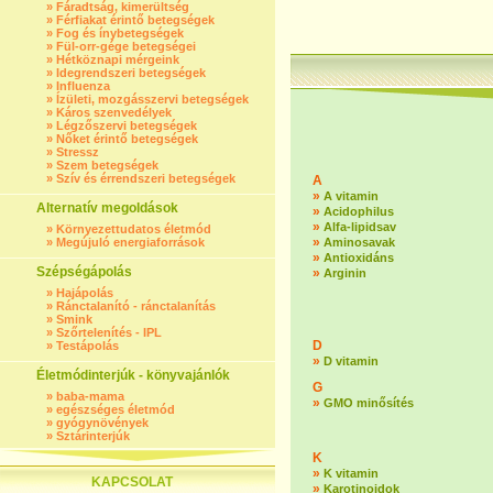
»
Fáradtság, kimerültség
»
Férfiakat érintő betegségek
»
Fog és ínybetegségek
»
Fül-orr-gége betegségei
»
Hétköznapi mérgeink
»
Idegrendszeri betegségek
»
Influenza
»
Ízületi, mozgásszervi betegségek
»
Káros szenvedélyek
»
Légzőszervi betegségek
»
Nőket érintő betegségek
»
Stressz
»
Szem betegségek
»
Szív és érrendszeri betegségek
A
»
A vitamin
Alternatív megoldások
»
Acidophilus
»
Alfa-lipidsav
»
Környezettudatos életmód
»
»
Megújuló energiaforrások
Aminosavak
»
Antioxidáns
Szépségápolás
»
Arginin
»
Hajápolás
»
Ránctalanító - ránctalanítás
»
Smink
»
Szőrtelenítés - IPL
D
»
Testápolás
»
D vitamin
Életmódinterjúk - könyvajánlók
G
»
baba-mama
»
GMO minősítés
»
egészséges életmód
»
gyógynövények
»
Sztárinterjúk
K
»
K vitamin
KAPCSOLAT
»
Karotinoidok