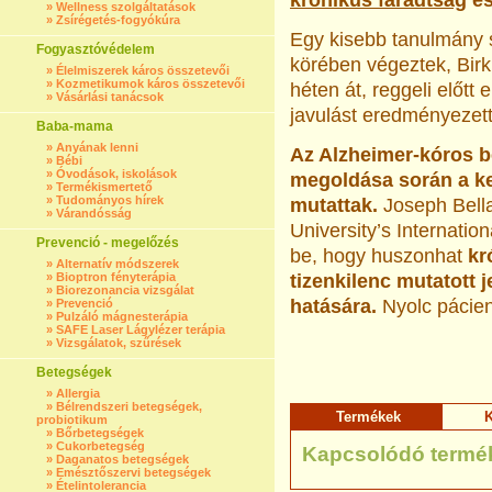
krónikus fáradtság
es
»
Wellness szolgáltatások
»
Zsírégetés-fogyókúra
Egy kisebb tanulmány 
Fogyasztóvédelem
körében végeztek, Birk
»
Élelmiszerek káros összetevői
»
Kozmetikumok káros összetevői
héten át, reggeli előtt
»
Vásárlási tanácsok
javulást eredményezett
Baba-mama
»
Anyának lenni
Az Alzheimer-kóros b
»
Bébi
»
Óvodások, iskolások
megoldása során a ke
»
Termékismertető
»
Tudományos hírek
mutattak.
Joseph Bella
»
Várandósság
University’s Internatio
Prevenció - megelőzés
be, hogy huszonhat
kr
»
Alternatív módszerek
»
Bioptron fényterápia
tizenkilenc mutatott 
»
Biorezonancia vizsgálat
hatására.
Nyolc pácien
»
Prevenció
»
Pulzáló mágnesterápia
»
SAFE Laser Lágylézer terápia
»
Vizsgálatok, szűrések
Betegségek
»
Allergia
»
Bélrendszeri betegségek,
Termékek
K
probiotikum
»
Bőrbetegségek
»
Cukorbetegség
Kapcsolódó termé
»
Daganatos betegségek
»
Emésztőszervi betegségek
»
Ételintolerancia