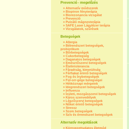
Prevenció - megelőzés
»
Alternatív módszerek
»
Bioptron fényterápia
»
Biorezonancia vizsgálat
»
Prevenció
»
Pulzáló mágnesterápia
»
SAFE Laser Lágylézer terápia
»
Vizsgálatok, szűrések
Betegségek
»
Allergia
»
Bélrendszeri betegségek,
probiotikum
»
Bőrbetegségek
»
Cukorbetegség
»
Daganatos betegségek
»
Emésztőszervi betegségek
»
Ételintolerancia
»
Fáradtság, kimerültség
»
Férfiakat érintő betegségek
»
Fog és ínybetegségek
»
Fül-orr-gége betegségei
»
Hétköznapi mérgeink
»
Idegrendszeri betegségek
»
Influenza
»
Ízületi, mozgásszervi betegségek
»
Káros szenvedélyek
»
Légzőszervi betegségek
»
Nőket érintő betegségek
»
Stressz
»
Szem betegségek
»
Szív és érrendszeri betegségek
Alternatív megoldások
»
Környezettudatos életmód