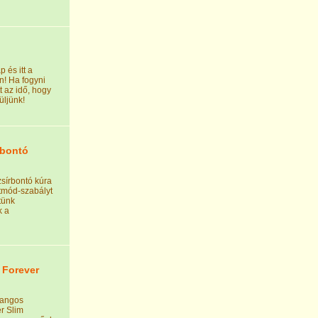
 és itt a
n! Ha fogyni
t az idő, hogy
ljünk!
rbontó
zsírbontó kúra
etmód-szabályt
tünk
k a
 Forever
hangos
r Slim