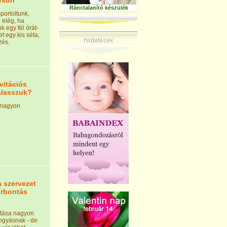
rcsún
Ránctalanító készülék
portoltunk,
 elég, ha
 egy fél órát-
et egy kis séta,
zés.
vitációs
álasszuk?
k nagyon
a szervezet
sírbontás
títása nagyon
fogyásnak - de