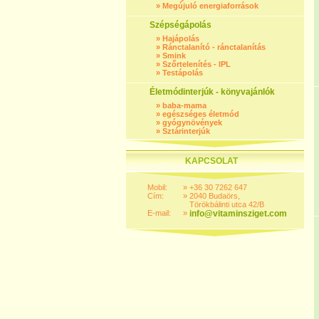
»
Megújuló energiaforrások
Szépségápolás
»
Hajápolás
»
Ránctalanító - ránctalanítás
»
Smink
»
Szőrtelenítés - IPL
»
Testápolás
Életmódinterjúk - könyvajánlók
»
baba-mama
»
egészséges életmód
»
gyógynövények
»
Sztárinterjúk
KAPCSOLAT
Mobil:
»
+36 30 7262 647
Cím:
»
2040 Budaörs,
Törökbálinti utca 42/B
E-mail:
»
info@vitaminsziget.com