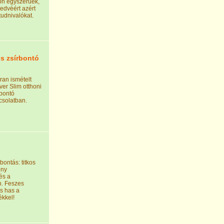
on egyszerűek,
edvéért azért
udnivalókat.
os zsírbontó
ran ismételt
er Slim otthoni
rbontó
csolatban.
bontás: titkos
ony
és a
n. Feszes
s has a
ékkel!