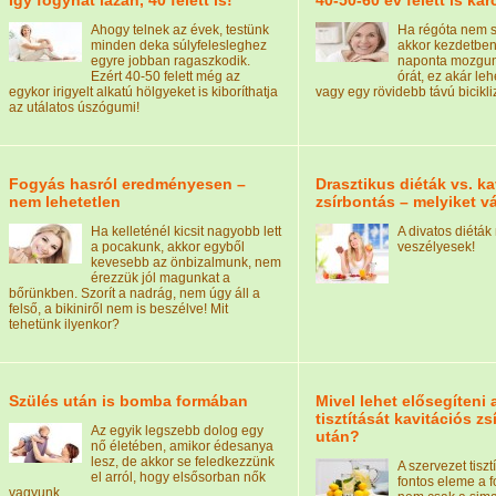
Így fogyhat lazán, 40 felett is!
40-50-60 év felett is ka
Ahogy telnek az évek, testünk
Ha régóta nem s
minden deka súlyfelesleghez
akkor kezdetben
egyre jobban ragaszkodik.
naponta mozgunk
Ezért 40-50 felett még az
órát, ez akár leh
egykor irigyelt alkatú hölgyeket is kiboríthatja
vagy egy rövidebb távú bicikli
az utálatos úszógumi!
Fogyás hasról eredményesen –
Drasztikus diéták vs. ka
nem lehetetlen
zsírbontás – melyiket v
Ha kelleténél kicsit nagyobb lett
A divatos diétá
a pocakunk, akkor egyből
veszélyesek!
kevesebb az önbizalmunk, nem
érezzük jól magunkat a
bőrünkben. Szorít a nadrág, nem úgy áll a
felső, a bikiniről nem is beszélve! Mit
tehetünk ilyenkor?
Szülés után is bomba formában
Mivel lehet elősegíteni 
tisztítását kavitációs z
Az egyik legszebb dolog egy
után?
nő életében, amikor édesanya
lesz, de akkor se feledkezzünk
A szervezet tisz
el arról, hogy elsősorban nők
fontos eleme a 
vagyunk.