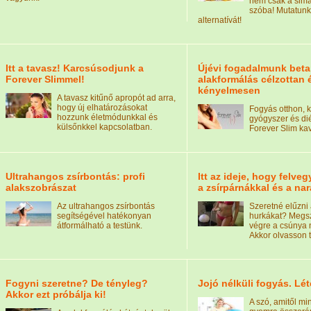
nem csak a sima 
szóba! Mutatunk
alternatívát!
Itt a tavasz! Karcsúsodjunk a
Újévi fogadalmunk beta
Forever Slimmel!
alakformálás célzottan 
kényelmesen
A tavasz kitűnő apropót ad arra,
hogy új elhatározásokat
Fogyás otthon, k
hozzunk életmódunkkal és
gyógyszer és dié
külsőnkkel kapcsolatban.
Forever Slim kav
Ultrahangos zsírbontás: profi
Itt az ideje, hogy felve
alakszobrászat
a zsírpárnákkal és a na
Az ultrahangos zsírbontás
Szeretné elűzni 
segítségével hatékonyan
hurkákat? Megs
átformálható a testünk.
végre a csúnya 
Akkor olvasson 
Fogyni szeretne? De tényleg?
Jojó nélküli fogyás. Lé
Akkor ezt próbálja ki!
A szó, amitől m