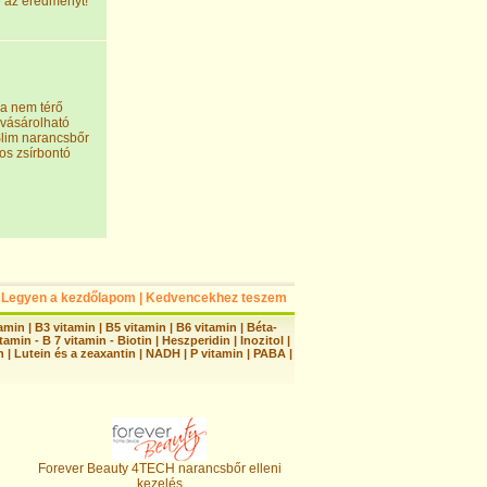
é az eredményt!
za nem térő
vásárolható
lim narancsbőr
gos zsírbontó
Legyen a kezdőlapom
|
Kedvencekhez teszem
tamin
|
B3 vitamin
|
B5 vitamin
|
B6 vitamin
|
Béta-
tamin - B 7 vitamin - Biotin
|
Heszperidin
|
Inozitol
|
n
|
Lutein és a zeaxantin
|
NADH
|
P vitamin
|
PABA
|
Forever Beauty 4TECH narancsbőr elleni
kezelés