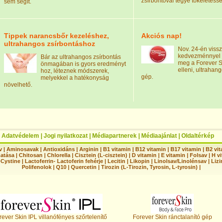
zsírbontóval tegye tökéletess
sem segít.
Tippek narancsbőr kezeléshez,
Akciós nap!
ultrahangos zsírbontáshoz
Nov. 24-én viss
kedvezménnyel 
Bár az ultrahangos zsírbontás
meg a Forever S
önmagában is gyors eredményt
elleni, ultrahan
hoz, léteznek módszerek,
gép.
melyekkel a hatékonyság
növelhető.
|
Adatvédelem
|
Jogi nyilatkozat
|
Médiapartnerek
|
Médiaajánlat
|
Oldaltérkép
v
|
Aminosavak
|
Antioxidáns
|
Arginin
|
B1 vitamin
|
B12 vitamin
|
B17 vitamin
|
B2 vi
hatása
|
Chitosan
|
Chlorella
|
Cisztein (L-cisztein)
|
D vitamin
|
E vitamin
|
Folsav
|
H vi
-Cystine
|
Lactoferrin- Lactoferin fehérje
|
Lecitin
|
Likopin
|
Linolsav/Linolénsav
|
Lizi
Polifenolok
|
Q10
|
Quercetin
|
Tirozin (L-Tirozin, Tyrosin, L-tyrosin)
|
rever Skin IPL villanófényes szőrtelenítő
Forever Skin ránctalanító gép