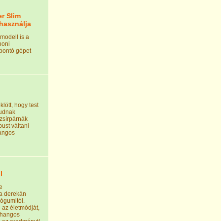
er Slim
használja
modell is a
honi
rbontó gépet
lött, hogy test
tudnak
zsírpárnák
pust váltani
hangos
l
e
a derekán
ógumitól.
 az életmódját,
rahangos