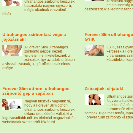
kezelések nagy
ultrahangos zsírbontó készülék
de a biztonság k
használata nagyon egyszerű,
összeszedtük a legfontosabb t
mégis akadnak visszatérő
hibák.
Ultrahangos zsírbontás: vége a
Forever Slim ultrahang
jojózásnak!
GYIK
A Forever Slim ultrahangos
GYIK, azaz gyak
zsírbontó géppel kezelt
kérdések a Forev
területen nem keletkeznek új
ultrahangos zsí
zsírsejtek, így az adott területen
készülékkel kap
a visszahízásnak, a jojó-effektusnak nincs
esélye.
Forever Slim otthoni ultrahangos
Zsírsejtek, sírjatok!
zsírbontó gép a sajtóban
Ultrahangos zsír
fegyver a haték
Nagyon büszkék vagyunk rá,
alakformálásért 
hogy a Forever Slim otthoni
narancsbőr elle
ultrahangos zsírbontó készülék
combok, rugalmas fenék, lapo
ekkora érdeklődést váltott ki a
Forever Slim zsírbontó készül
legolvasottabb női- és életmód magazinok és
weboldalak szerkesztői között is!