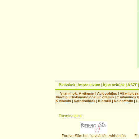
Bioboltok
|
Impresszum
|
Írjon nekünk
|
ÁSZF
Vitaminok:
A vitamin
|
Acidophilus
|
Alfa-lipidsa
karotin
|
Bioflavonoidok
|
C vitamin
|
C vitaminok 
K vitamin
|
Karotinoidok
|
Klorofill
|
Kolosztrum
|
L
Társoldalaink:
ForeverSlim.hu - kavitációs zsírbontás
Fo