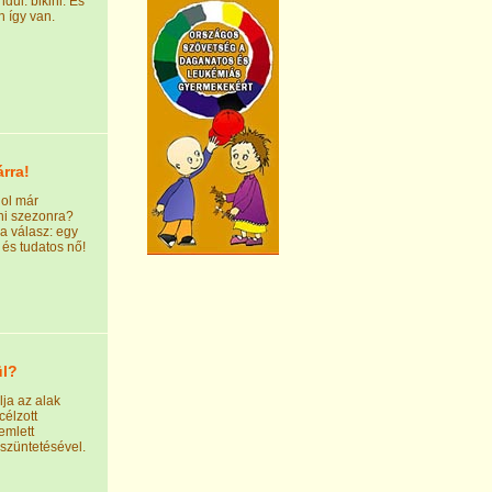
ul: bikini. És
 így van.
rra!
dol már
ini szezonra?
a válasz: egy
 és tudatos nő!
ül?
lja az alak
célzott
emlett
gszüntetésével.