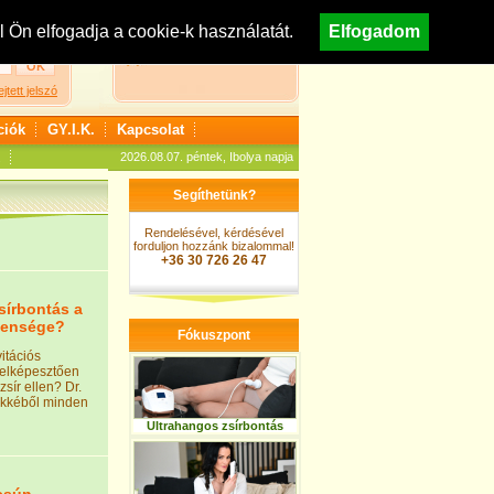
egisztráció
Nézzen körül áruházunkban!
Ön elfogadja a cookie-k használatát.
Elfogadom
A kosár jelenleg üres
ejtett jelszó
ciók
GY.I.K.
Kapcsolat
2026.08.07. péntek, Ibolya napja
Segíthetünk?
Rendelésével, kérdésével
forduljon hozzánk bizalommal!
+36 30 726 26 47
zsírbontás a
llensége?
Fókuszpont
itációs
 elképesztően
zsír ellen? Dr.
ikkéből minden
Ultrahangos zsírbontás