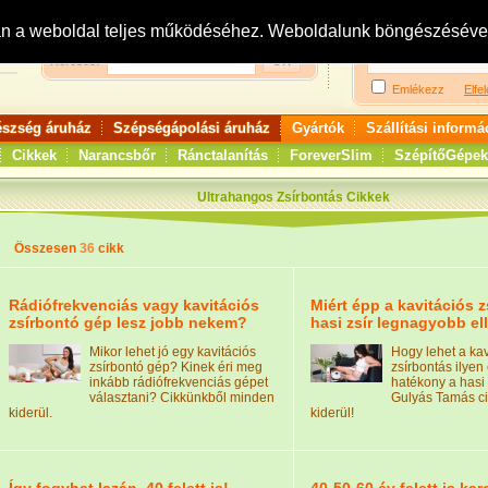
Bejelentkezés:
R
an a weboldal teljes működéséhez. Weboldalunk böngészésével 
Keresés:
Emlékezz
Elfel
észség áruház
Szépségápolási áruház
Gyártók
Szállítási informá
Cikkek
Narancsbőr
Ránctalanítás
ForeverSlim
SzépítőGépek
Ultrahangos Zsírbontás Cikkek
Összesen
36
cikk
Rádiófrekvenciás vagy kavitációs
Miért épp a kavitációs 
zsírbontó gép lesz jobb nekem?
hasi zsír legnagyobb e
Mikor lehet jó egy kavitációs
Hogy lehet a kav
zsírbontó gép? Kinek éri meg
zsírbontás ilyen
inkább rádiófrekvenciás gépet
hatékony a hasi 
választani? Cikkünkből minden
Gulyás Tamás c
kiderül.
kiderül!