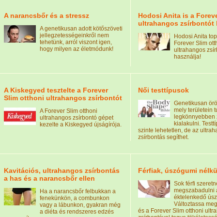
A narancsbőr és a stressz
Hodosi Anita is a Forev
ultrahangos zsírbontót 
A genetikusan adott kötőszöveti
jellegzetességeinkről nem
Hodosi Anita top
tehetünk, arról viszont igen,
Forever Slim ott
hogy milyen az életmódunk!
ultrahangos zsí
használja!
A Kiskegyed tesztelte a Forever
Női testtípusok
Slim otthoni ultrahangos zsírbontót
Genetikusan örök
mely területein 
A Forever Slim otthoni
legkönnyebben 
ultrahangos zsírbontó gépet
kialakulni. Testtí
kezelte a Kiskegyed újságírója.
szinte lehetetlen, de az ultra
zsírbontás segíthet.
Kavitációs, ultrahangos zsírbontás
Férfiak, úszógumi nélkü
a has és a narancsbőr ellen
Sok férfi szeretn
megszabadulni 
Ha a narancsbőr felbukkan a
éktelenkedő úsz
fenekünkön, a combunkon
Változtassa meg
vagy a lábunkon, gyakran még
és a Forever Slim otthoni ult
a diéta és rendszeres edzés