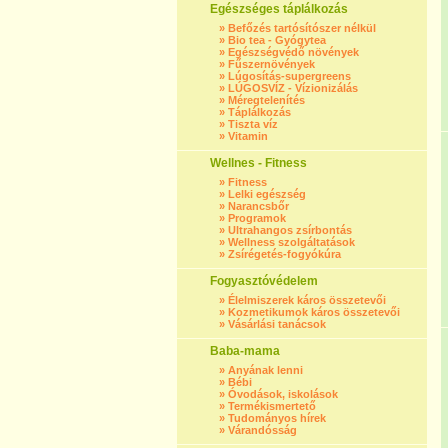
Egészséges táplálkozás
»
Befőzés tartósítószer nélkül
»
Bio tea - Gyógytea
»
Egészségvédő növények
»
Fűszernövények
»
Lúgosítás-supergreens
»
LÚGOSVÍZ - Vízionizálás
»
Méregtelenítés
»
Táplálkozás
»
Tiszta víz
»
Vitamin
Wellnes - Fitness
»
Fitness
»
Lelki egészség
»
Narancsbőr
»
Programok
»
Ultrahangos zsírbontás
»
Wellness szolgáltatások
»
Zsírégetés-fogyókúra
Fogyasztóvédelem
»
Élelmiszerek káros összetevői
»
Kozmetikumok káros összetevői
»
Vásárlási tanácsok
Baba-mama
»
Anyának lenni
»
Bébi
»
Óvodások, iskolások
»
Termékismertető
»
Tudományos hírek
»
Várandósság