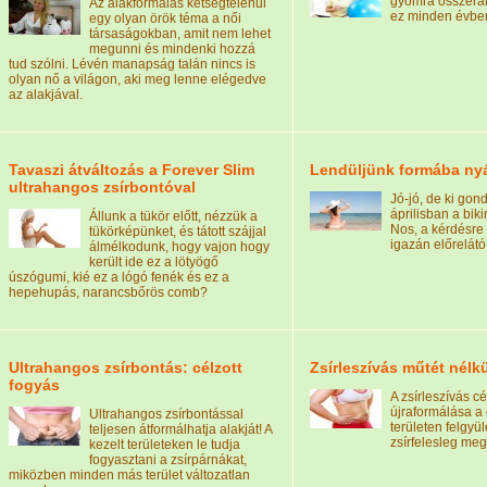
gyomra összeránd
Az alakformálás kétségtelenül
ez minden évben
egy olyan örök téma a női
társaságokban, amit nem lehet
megunni és mindenki hozzá
tud szólni. Lévén manapság talán nincs is
olyan nő a világon, aki meg lenne elégedve
az alakjával.
Tavaszi átváltozás a Forever Slim
Lendüljünk formába nyá
ultrahangos zsírbontóval
Jó-jó, de ki gon
áprilisban a bik
Állunk a tükör előtt, nézzük a
Nos, a kérdésre 
tükörképünket, és tátott szájjal
igazán előrelátó
álmélkodunk, hogy vajon hogy
került ide ez a lötyögő
úszógumi, kié ez a lógó fenék és ez a
hepehupás, narancsbőrös comb?
Ultrahangos zsírbontás: célzott
Zsírleszívás műtét nélk
fogyás
A zsírleszívás cé
újraformálása a 
Ultrahangos zsírbontással
területen felgyül
teljesen átformálhatja alakját! A
zsírfelesleg me
kezelt területeken le tudja
fogyasztani a zsírpárnákat,
miközben minden más terület változatlan