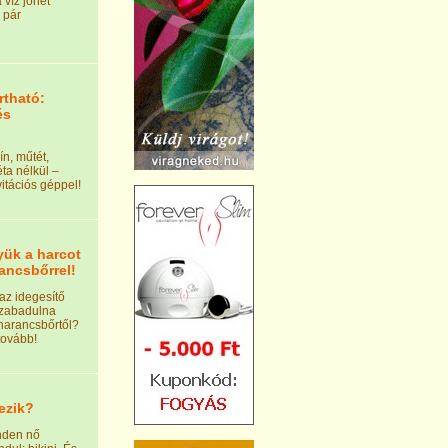
víz jöhet
 pár
rtható:
és
ín, műtét,
ta nélkül –
itációs géppel!
gyük a harcot
rancsbőrrel!
az idegesítő
zabadulna
narancsbőrtől?
tovább!
tezik?
inden nő