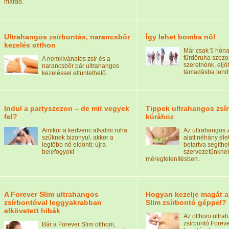
marad.
Ultrahangos zsírbontás, narancsbőr
Így lehet bomba nő!
kezelés otthon
Már csak 5 hónap
fürdőruha szezo
A nemkívánatos zsír és a
szeretnénk, eljöt
narancsbőr pár ultrahangos
támadásba lendü
kezeléssel eltüntethető.
Indul a partyszezon – de mit vegyek
Tippek ultrahangos zsí
fel?
kúrához
Amikor a kedvenc alkalmi ruha
Az ultrahangos 
szűknek bizonyul, akkor a
alatt néhány él
legtöbb nő eldönti: újra
betartva segíthe
belefogyok!
szervezetünkne
méregtelenítésben.
A Forever Slim ultrahangos
Hogyan kezelje magát a
zsírbontóval leggyakrabban
Slim zsírbontó géppel?
elkövetett hibák
Az otthoni ultra
zsírbontó Foreve
Bár a Forever Slim otthoni,