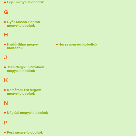
Fejér megyei bioboltok
G
Győr-Moson-Sopron
megyei bioboltok
H
Hajdú-Bihar megyei
Heves megyei bioboltok
bioboltok
J
Jász-Nagykun-Szolnok
megyei bioboltok
K
Komárom-Esztergom
megyei bioboltok
N
Nógrád-megyei bioboltok
P
Pest megyei bioboltok