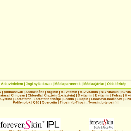
|
Adatvédelem
|
Jogi nyilatkozat
|
Médiapartnerek
|
Médiaajánlat
|
Oldaltérkép
v
|
Aminosavak
|
Antioxidáns
|
Arginin
|
B1 vitamin
|
B12 vitamin
|
B17 vitamin
|
B2 vi
hatása
|
Chitosan
|
Chlorella
|
Cisztein (L-cisztein)
|
D vitamin
|
E vitamin
|
Folsav
|
H vi
-Cystine
|
Lactoferrin- Lactoferin fehérje
|
Lecitin
|
Likopin
|
Linolsav/Linolénsav
|
Lizi
Polifenolok
|
Q10
|
Quercetin
|
Tirozin (L-Tirozin, Tyrosin, L-tyrosin)
|