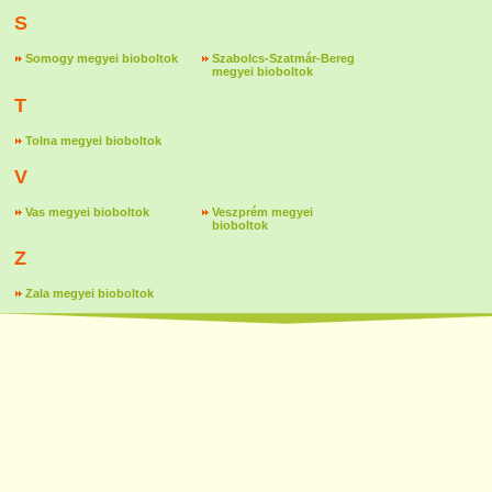
S
Somogy megyei bioboltok
Szabolcs-Szatmár-Bereg
megyei bioboltok
T
Tolna megyei bioboltok
V
Vas megyei bioboltok
Veszprém megyei
bioboltok
Z
Zala megyei bioboltok