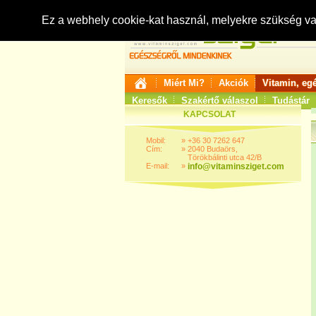
Ez a webhely cookie-kat használ, melyekre szükség v
Miért Mi?
Akciók
Vitamin, eg
Keresők
Szakértő válaszol
Tudástár
KAPCSOLAT
Mobil:
»
+36 30 7262 647
Cím:
»
2040 Budaörs,
Törökbálinti utca 42/B
E-mail:
»
info@vitaminsziget.com