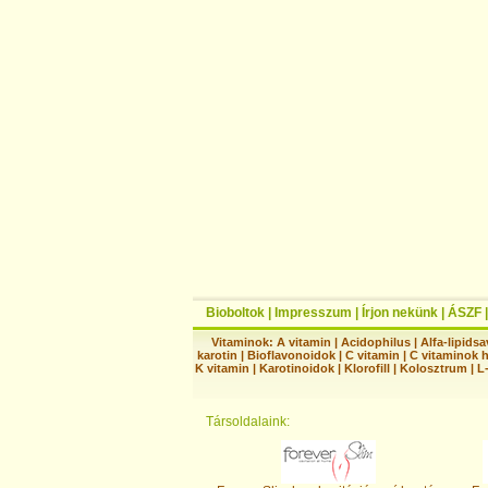
Bioboltok
|
Impresszum
|
Írjon nekünk
|
ÁSZF
Vitaminok:
A vitamin
|
Acidophilus
|
Alfa-lipidsa
karotin
|
Bioflavonoidok
|
C vitamin
|
C vitaminok 
K vitamin
|
Karotinoidok
|
Klorofill
|
Kolosztrum
|
L
Társoldalaink: