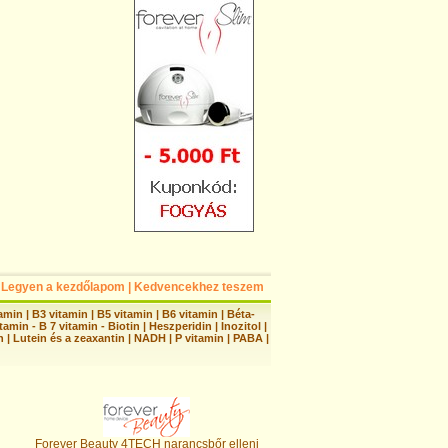
Legyen a kezdőlapom
|
Kedvencekhez teszem
tamin
|
B3 vitamin
|
B5 vitamin
|
B6 vitamin
|
Béta-
tamin - B 7 vitamin - Biotin
|
Heszperidin
|
Inozitol
|
n
|
Lutein és a zeaxantin
|
NADH
|
P vitamin
|
PABA
|
Forever Beauty 4TECH narancsbőr elleni