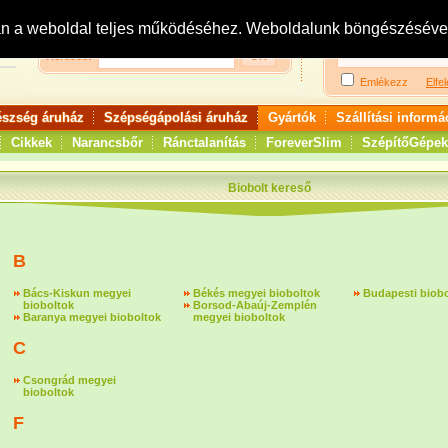
Bejelentkezés:
R
an a weboldal teljes működéséhez. Weboldalunk böngészésével 
Keresés:
Emlékezz
Elfel
észség áruház
Szépségápolási áruház
Gyártók
Szállítási informá
Cikkek
Narancsbőr
Ránctalanítás
ForeverSlim
SzépítőGépek
Biobolt kereső
B
Bács-Kiskun megyei
Békés megyei bioboltok
Budapesti biob
bioboltok
Borsod-Abaúj-Zemplén
Baranya megyei bioboltok
megyei bioboltok
C
Csongrád megyei
bioboltok
F