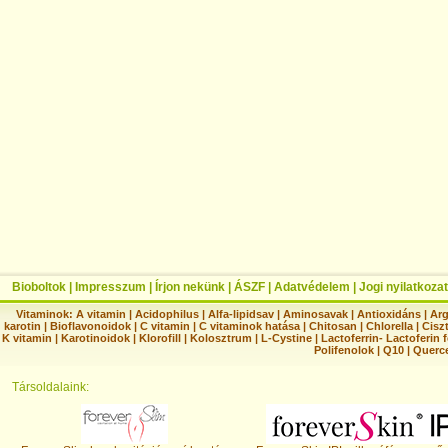
Bioboltok
|
Impresszum
|
Írjon nekünk
|
ÁSZF
|
Adatvédelem
|
Jogi nyilatkozat
Vitaminok:
A vitamin
|
Acidophilus
|
Alfa-lipidsav
|
Aminosavak
|
Antioxidáns
|
Arg
karotin
|
Bioflavonoidok
|
C vitamin
|
C vitaminok hatása
|
Chitosan
|
Chlorella
|
Ciszt
K vitamin
|
Karotinoidok
|
Klorofill
|
Kolosztrum
|
L-Cystine
|
Lactoferrin- Lactoferin 
Polifenolok
|
Q10
|
Querc
Társoldalaink: