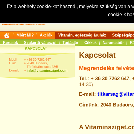
Ez a webhely cookie-kat használ, melyekre szükség van a
cookie-k ha
Keresés:
Miért Mi?
Akciók
Vitamin, egészség áruház
Szépségápo
Keresők
Szakértő válaszol
Tudástár
Cikkek
Narancsbőr
Rá
KAPCSOLAT
Kapcsolat
Mobil:
»
+36 30 7262 647
Cím:
»
2040 Budaörs,
Megrendelés felvéte
Törökbálinti utca 42/B
E-mail:
»
info@vitaminsziget.com
Tel.:
+ 36 30 7262 647, 
14:30)
E-mail:
titkarsag@vita
Címünk: 2040 Budaörs, 
A Vitaminsziget.c