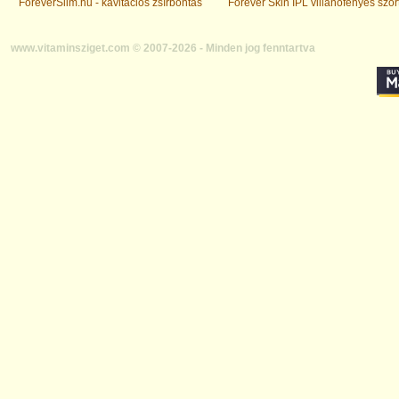
ForeverSlim.hu - kavitációs zsírbontás
Forever Skin IPL villanófényes szőr
www.vitaminsziget.com © 2007-2026 - Minden jog fenntartva