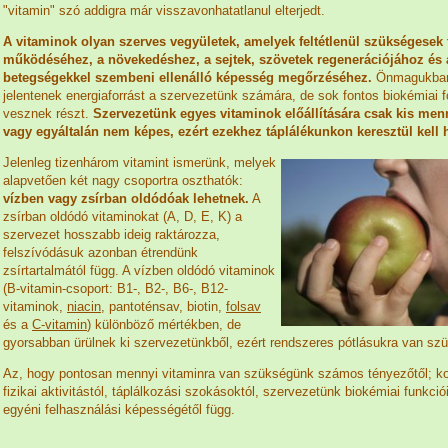
"vitamin" szó addigra már visszavonhatatlanul elterjedt.
A vitaminok olyan szerves vegyületek, amelyek feltétlenül szükségesek 
működéséhez, a növekedéshez, a sejtek, szövetek regenerációjához és 
betegségekkel szembeni ellenálló képesség megőrzéséhez.
Önmagukba
jelentenek energiaforrást a szervezetünk számára, de sok fontos biokémiai 
vesznek részt.
Szervezetünk egyes vitaminok előállítására csak kis me
vagy egyáltalán nem képes, ezért ezekhez táplálékunkon keresztül kell
Jelenleg tizenhárom vitamint ismerünk, melyek
alapvetően két nagy csoportra oszthatók:
vízben vagy zsírban oldódóak lehetnek.
A
zsírban oldódó vitaminokat (A, D, E, K) a
szervezet hosszabb ideig raktározza,
felszívódásuk azonban étrendünk
zsírtartalmától függ. A vízben oldódó vitaminok
(B-vitamin-csoport: B1-, B2-, B6-, B12-
vitaminok,
niacin
, pantoténsav, biotin,
folsav
és a
C-vitamin
) különböző mértékben, de
gyorsabban ürülnek ki szervezetünkből, ezért rendszeres pótlásukra van sz
Az, hogy pontosan mennyi vitaminra van szükségünk számos tényezőtől; kor
fizikai aktivitástól, táplálkozási szokásoktól, szervezetünk biokémiai funkciói
egyéni felhasználási képességétől függ.