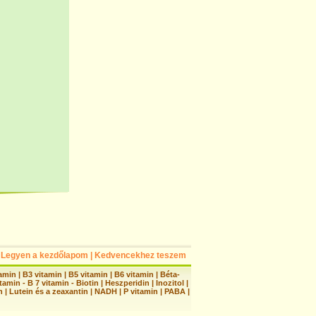
Legyen a kezdőlapom
|
Kedvencekhez teszem
tamin
|
B3 vitamin
|
B5 vitamin
|
B6 vitamin
|
Béta-
tamin - B 7 vitamin - Biotin
|
Heszperidin
|
Inozitol
|
n
|
Lutein és a zeaxantin
|
NADH
|
P vitamin
|
PABA
|