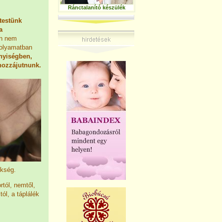
Ránctalanító készülék
testünk
a
n nem
folyamatban
nnyiségben,
 hozzájutnunk.
ükség.
tól, nemtől,
tól, a táplálék