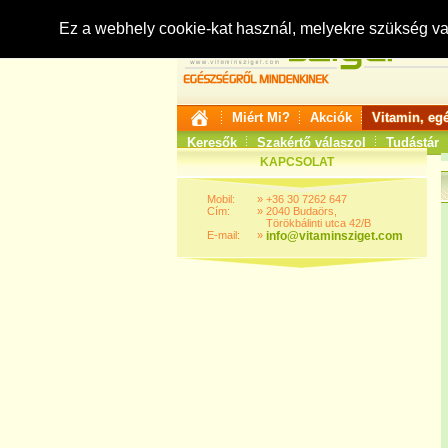
Ez a webhely cookie-kat használ, melyekre szükség v
Miért Mi?
Akciók
Vitamin, eg
Keresők
Szakértő válaszol
Tudástár
KAPCSOLAT
Mobil:
»
+36 30 7262 647
Cím:
»
2040 Budaörs,
Törökbálinti utca 42/B
E-mail:
»
info@vitaminsziget.com