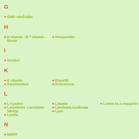
G
GMO minősítés
H
H vitamin - B 7 vitamin -
Heszperidin
Biotin
I
Inozitol
K
K vitamin
Klorofill
Karotinoidok
Kolosztrum
L
L-Cystine
Likopin
Lutein és a zeaxantin
Lactoferrin- Lactoferin
Linolsav/Linolénsav
fehérje
Lizin
Lecitin
N
NADH