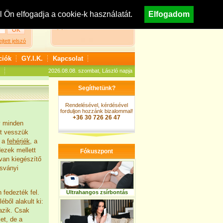
egisztráció
Nézzen körül áruházunkban!
Ön elfogadja a cookie-k használatát.
Elfogadom
A kosár jelenleg üres
ejtett jelszó
ciók
GY.I.K.
Kapcsolat
2026.08.08. szombat, László napja
Segíthetünk?
Rendelésével, kérdésével
forduljon hozzánk bizalommal!
+36 30 726 26 47
gy minden
et vesszük
k a
fehérjék
, a
dezek mellett
Fókuszpont
an kiegészítő
ásványi
 fedezték fel.
Ultrahangos zsírbontás
éből alakult ki:
mazik. Csak
et, de a