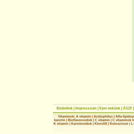
Bioboltok
|
Impresszum
|
Írjon nekünk
|
ÁSZF
Vitaminok:
A vitamin
|
Acidophilus
|
Alfa-lipidsa
karotin
|
Bioflavonoidok
|
C vitamin
|
C vitaminok 
K vitamin
|
Karotinoidok
|
Klorofill
|
Kolosztrum
|
L