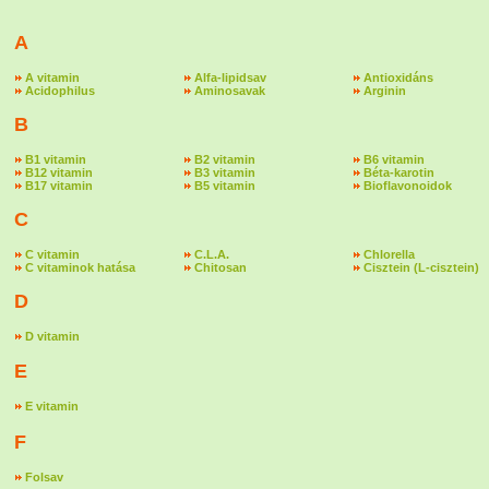
A
A vitamin
Alfa-lipidsav
Antioxidáns
Acidophilus
Aminosavak
Arginin
B
B1 vitamin
B2 vitamin
B6 vitamin
B12 vitamin
B3 vitamin
Béta-karotin
B17 vitamin
B5 vitamin
Bioflavonoidok
C
C vitamin
C.L.A.
Chlorella
C vitaminok hatása
Chitosan
Cisztein (L-cisztein)
D
D vitamin
E
E vitamin
F
Folsav