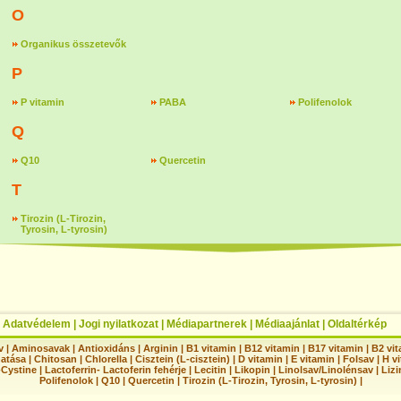
O
Organikus összetevők
P
P vitamin
PABA
Polifenolok
Q
Q10
Quercetin
T
Tirozin (L-Tirozin,
Tyrosin, L-tyrosin)
|
Adatvédelem
|
Jogi nyilatkozat
|
Médiapartnerek
|
Médiaajánlat
|
Oldaltérkép
v
|
Aminosavak
|
Antioxidáns
|
Arginin
|
B1 vitamin
|
B12 vitamin
|
B17 vitamin
|
B2 vi
hatása
|
Chitosan
|
Chlorella
|
Cisztein (L-cisztein)
|
D vitamin
|
E vitamin
|
Folsav
|
H vi
-Cystine
|
Lactoferrin- Lactoferin fehérje
|
Lecitin
|
Likopin
|
Linolsav/Linolénsav
|
Lizi
Polifenolok
|
Q10
|
Quercetin
|
Tirozin (L-Tirozin, Tyrosin, L-tyrosin)
|