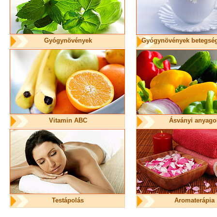
Gyógynövények
Gyógynövények betegség
Vitamin ABC
Ásványi anyago
Testápolás
Aromaterápia