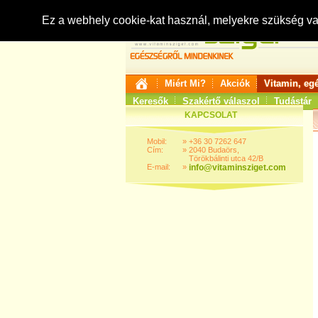
Ez a webhely cookie-kat használ, melyekre szükség v
Miért Mi?
Akciók
Vitamin, eg
Keresők
Szakértő válaszol
Tudástár
KAPCSOLAT
Mobil:
»
+36 30 7262 647
Cím:
»
2040 Budaörs,
Törökbálinti utca 42/B
E-mail:
»
info@vitaminsziget.com