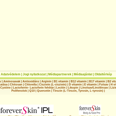
|
Adatvédelem
|
Jogi nyilatkozat
|
Médiapartnerek
|
Médiaajánlat
|
Oldaltérkép
v
|
Aminosavak
|
Antioxidáns
|
Arginin
|
B1 vitamin
|
B12 vitamin
|
B17 vitamin
|
B2 vi
hatása
|
Chitosan
|
Chlorella
|
Cisztein (L-cisztein)
|
D vitamin
|
E vitamin
|
Folsav
|
H vi
-Cystine
|
Lactoferrin- Lactoferin fehérje
|
Lecitin
|
Likopin
|
Linolsav/Linolénsav
|
Lizi
Polifenolok
|
Q10
|
Quercetin
|
Tirozin (L-Tirozin, Tyrosin, L-tyrosin)
|