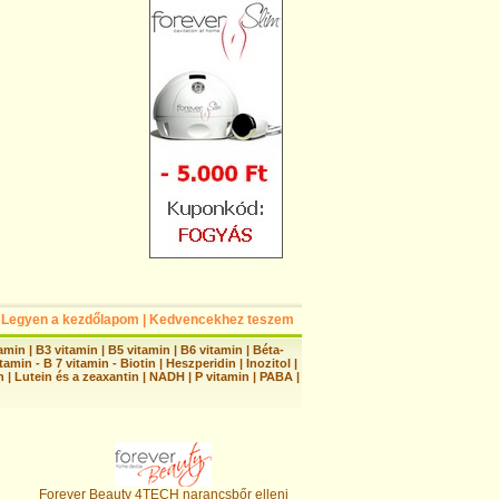
Legyen a kezdőlapom
|
Kedvencekhez teszem
tamin
|
B3 vitamin
|
B5 vitamin
|
B6 vitamin
|
Béta-
tamin - B 7 vitamin - Biotin
|
Heszperidin
|
Inozitol
|
n
|
Lutein és a zeaxantin
|
NADH
|
P vitamin
|
PABA
|
Forever Beauty 4TECH narancsbőr elleni