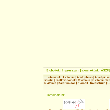
Bioboltok
|
Impresszum
|
Írjon nekünk
|
ÁSZF
Vitaminok:
A vitamin
|
Acidophilus
|
Alfa-lipidsa
karotin
|
Bioflavonoidok
|
C vitamin
|
C vitaminok 
K vitamin
|
Karotinoidok
|
Klorofill
|
Kolosztrum
|
L
Társoldalaink: