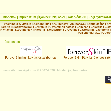
Bioboltok
|
Impresszum
|
Írjon nekünk
|
ÁSZF
|
Adatvédelem
|
Jogi nyilatkozat
Vitaminok:
A vitamin
|
Acidophilus
|
Alfa-lipidsav
|
Aminosavak
|
Antioxidáns
|
Arg
karotin
|
Bioflavonoidok
|
C vitamin
|
C vitaminok hatása
|
Chitosan
|
Chlorella
|
Ciszt
K vitamin
|
Karotinoidok
|
Klorofill
|
Kolosztrum
|
L-Cystine
|
Lactoferrin- Lactoferin 
Polifenolok
|
Q10
|
Querc
Társoldalaink:
ForeverSlim.hu - kavitációs zsírbontás
Forever Skin IPL villanófényes szőr
www.vitaminsziget.com © 2007-2026 - Minden jog fenntartva