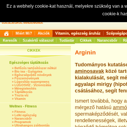
Ez a webhely cookie-kat használ, melyekre szükség van a
cookie-k ha
Keresés:
Miért Mi?
Akciók
Vitamin, egészség áruház
Szépségápo
Keresők
Szakértő válaszol
Tudástár
Cikkek
Narancsbőr
Rá
CIKKEK
Arginin
Egészséges táplálkozás
Tudományos kutatások
»
Befőzés tartósítószer nélkül
aminosavak
közé tart
»
Bio tea - Gyógytea
»
Egészségvédő növények
kialakulását, segít mé
»
Fűszernövények
»
Lúgosítás-supergreens
agyalapi mirigy (hipo
»
LÚGOSVÍZ - Vízionizálás
»
Méregtelenítés
csátásához, segít fe
»
Táplálkozás
»
Tiszta víz
»
Vitamin
Ismert továbbá, hogy 
Wellnes - Fitness
mérgező hatású
ammó
»
Fitness
spermaképződését, val
»
Lelki egészség
»
Narancsbőr
rendellenességek, ille
»
Programok
»
Ultrahangos zsírbontás