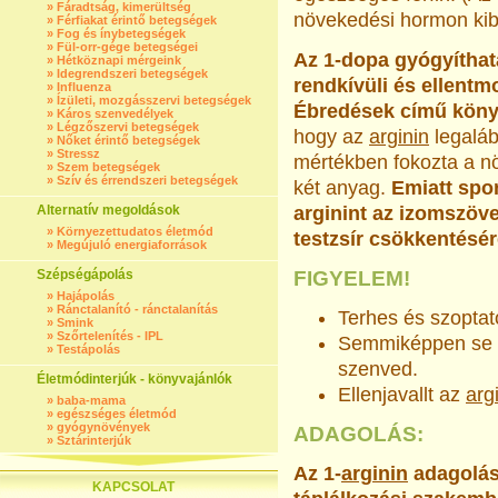
»
Fáradtság, kimerültség
növekedési hormon ki
»
Férfiakat érintő betegségek
»
Fog és ínybetegségek
»
Fül-orr-gége betegségei
Az 1-dopa gyógyíthata
»
Hétköznapi mérgeink
»
Idegrendszeri betegségek
rendkívüli és ellent
»
Influenza
»
Ízületi, mozgásszervi betegségek
Ébredések című könyv 
»
Káros szenvedélyek
»
Légzőszervi betegségek
hogy az
arginin
legaláb
»
Nőket érintő betegségek
»
Stressz
mértékben fokozta a n
»
Szem betegségek
»
Szív és érrendszeri betegségek
két anyag.
Emiatt spo
Alternatív megoldások
arginint az izom­szövet
»
Környezettudatos életmód
testzsír csökkentésér
»
Megújuló energiaforrások
Szépségápolás
FIGYELEM!
»
Hajápolás
»
Ránctalanító - ránctalanítás
Terhes és szoptat
»
Smink
»
Szőrtelenítés - IPL
Semmiképpen se fo
»
Testápolás
szenved.
Életmódinterjúk - könyvajánlók
Ellenjavallt az
arg
»
baba-mama
»
egészséges életmód
»
gyógynövények
ADAGOLÁS:
»
Sztárinterjúk
Az 1-
arginin
adagolás
KAPCSOLAT