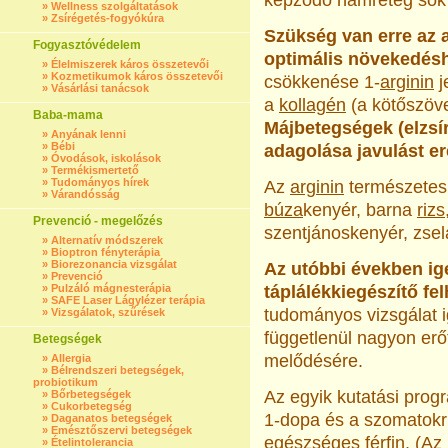
képződő hám­réteg sok 
»
Wellness szolgáltatások
»
Zsírégetés-fogyókúra
Szükség van erre az 
Fogyasztóvédelem
optimális növekedés
»
Élelmiszerek káros összetevői
»
Kozmetikumok káros összetevői
csökkenése 1-
arginin
j
»
Vásárlási tanácsok
a
kollagén
(a kötőszöve
Baba-mama
Májbetegségek (elzsír
»
Anyának lenni
»
Bébi
adagolása javulást e
»
Óvodások, iskolások
»
Termékismertető
»
Tudományos hírek
Az
arginin
természetes 
»
Várandósság
búza
­kenyér, barna
rizs
Prevenció - megelőzés
szentjánoskenyér, zsel
»
Alternatív módszerek
»
Bioptron fényterápia
»
Biorezonancia vizsgálat
Az utóbbi években ige
»
Prevenció
»
Pulzáló mágnesterápia
táplálékkiegészítő fe
»
SAFE Laser Lágylézer terápia
tudományos vizsgálat i
»
Vizsgálatok, szűrések
függetlenül nagyon erő
Betegségek
melődésére.
»
Allergia
»
Bélrendszeri betegségek,
probiotikum
Az egyik kutatási pro
»
Bőrbetegségek
»
Cukorbetegség
1-dopa és a szomatokri
»
Daganatos betegségek
»
Emésztőszervi betegségek
egészséges férfin. (Az
»
Ételintolerancia