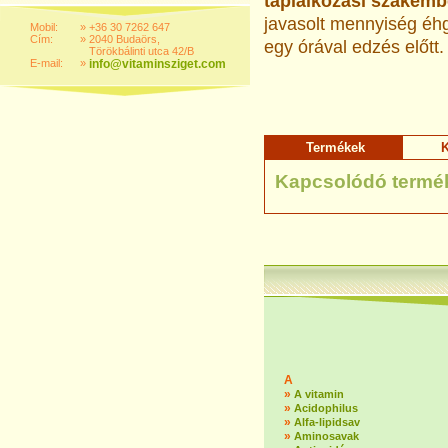
táplálkozási szakembe
javasolt mennyiség éhgy
Mobil:
»
+36 30 7262 647
Cím:
»
2040 Budaörs,
egy órával edzés előtt.
Törökbálinti utca 42/B
E-mail:
»
info@vitaminsziget.com
Termékek
K
Kapcsolódó termé
A
»
A vitamin
»
Acidophilus
»
Alfa-lipidsav
»
Aminosavak