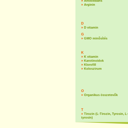
»
Antioxidáns
»
Arginin
D
»
D vitamin
G
»
GMO minősítés
K
»
K vitamin
»
Karotinoidok
»
Klorofill
»
Kolosztrum
O
»
Organikus összetevők
T
»
Tirozin (L-Tirozin, Tyrosin, L-
tyrosin)