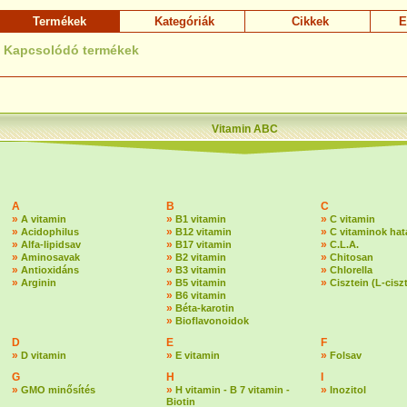
Termékek
Kategóriák
Cikkek
E
Kapcsolódó termékek
Vitamin ABC
A
B
C
»
»
»
A vitamin
B1 vitamin
C vitamin
»
»
»
Acidophilus
B12 vitamin
C vitaminok hat
»
»
»
Alfa-lipidsav
B17 vitamin
C.L.A.
»
»
»
Aminosavak
B2 vitamin
Chitosan
»
»
»
Antioxidáns
B3 vitamin
Chlorella
»
»
»
Arginin
B5 vitamin
Cisztein (L-cisz
»
B6 vitamin
»
Béta-karotin
»
Bioflavonoidok
D
E
F
»
»
»
D vitamin
E vitamin
Folsav
G
H
I
»
»
»
GMO minősítés
H vitamin - B 7 vitamin -
Inozitol
Biotin