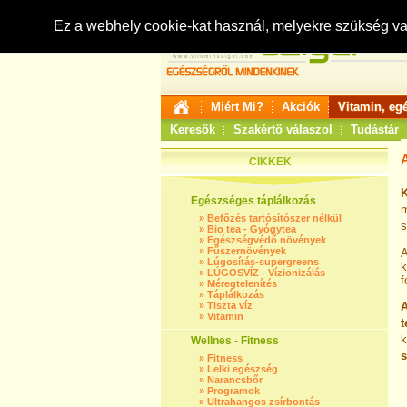
Ez a webhely cookie-kat használ, melyekre szükség v
Miért Mi?
Akciók
Vitamin, eg
Keresők
Szakértő válaszol
Tudástár
A
CIKKEK
K
Egészséges táplálkozás
m
»
Befőzés tartósítószer nélkül
s
»
Bio tea - Gyógytea
»
Egészségvédő növények
»
Fűszernövények
A
»
Lúgosítás-supergreens
k
»
LÚGOSVÍZ - Vízionizálás
f
»
Méregtelenítés
»
Táplálkozás
»
Tiszta víz
A
»
Vitamin
t
k
Wellnes - Fitness
s
»
Fitness
»
Lelki egészség
»
Narancsbőr
»
Programok
»
Ultrahangos zsírbontás