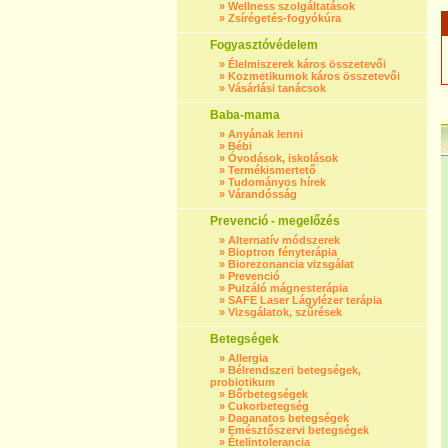
»
Wellness szolgáltatások
»
Zsírégetés-fogyókúra
Fogyasztóvédelem
»
Élelmiszerek káros összetevői
»
Kozmetikumok káros összetevői
»
Vásárlási tanácsok
Baba-mama
»
Anyának lenni
»
Bébi
»
Óvodások, iskolások
»
Termékismertető
»
Tudományos hírek
»
Várandósság
Prevenció - megelőzés
»
Alternatív módszerek
»
Bioptron fényterápia
»
Biorezonancia vizsgálat
»
Prevenció
»
Pulzáló mágnesterápia
»
SAFE Laser Lágylézer terápia
»
Vizsgálatok, szűrések
Betegségek
»
Allergia
»
Bélrendszeri betegségek,
probiotikum
»
Bőrbetegségek
»
Cukorbetegség
»
Daganatos betegségek
»
Emésztőszervi betegségek
»
Ételintolerancia