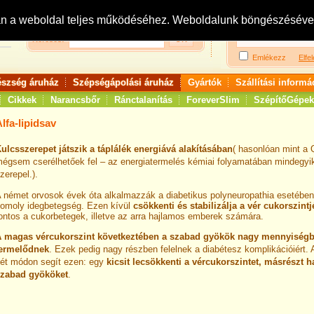
Bejelentkezés:
R
an a weboldal teljes működéséhez. Weboldalunk böngészésével 
Keresés:
Emlékezz
Elfel
észség áruház
Szépségápolási áruház
Gyártók
Szállítási informá
Cikkek
Narancsbőr
Ránctalanítás
ForeverSlim
SzépítőGépek
lfa-lipidsav
ulcsszerepet játszik a táplálék energiává alakításában
( hasonlóan mint a
égsem cserélhetőek fel – az energiatermelés kémiai folyamatában mindegyi
zerepel.).
 német orvosok évek óta alkalmazzák a diabetikus polyneuropathia esetébe
omoly idegbetegség. Ezen kívül
csökkenti és stabilizálja a vér cukorszintj
ontos a cukorbetegek, illetve az arra hajlamos emberek számára.
 magas vércukorszint következtében a szabad gyökök nagy mennyiség
ermelődnek
. Ezek pedig nagy részben felelnek a diabétesz komplikációiért.
ét módon segít ezen: egy
kicsit lecsökkenti a vércukorszintet, másrészt ha
zabad gyököket
.