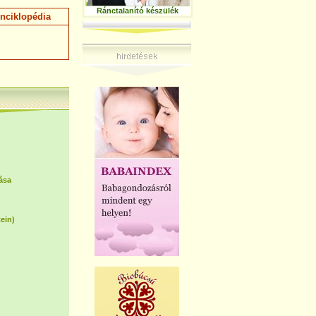
Ránctalanító készülék
nciklopédia
ása
tein)