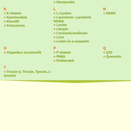
»
Heszperidin
K
L
N
»
»
»
K vitamin
L-Cystine
NADH
»
»
Karotinoidok
Lactoferrin- Lactoferin
»
fehérje
Klorofill
»
Lecitin
»
Kolosztrum
»
Likopin
»
Linolsav/Linolénsav
»
Lizin
»
Lutein és a zeaxantin
O
P
Q
»
»
»
Organikus összetevők
P vitamin
Q10
»
»
PABA
Quercetin
»
Polifenolok
T
»
Tirozin (L-Tirozin, Tyrosin, L-
tyrosin)