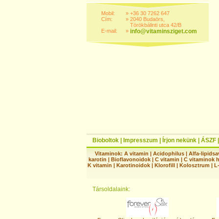
Mobil:
»
+36 30 7262 647
Cím:
»
2040 Budaörs,
Törökbálinti utca 42/B
E-mail:
»
info@vitaminsziget.com
Bioboltok
|
Impresszum
|
Írjon nekünk
|
ÁSZF
Vitaminok:
A vitamin
|
Acidophilus
|
Alfa-lipidsa
karotin
|
Bioflavonoidok
|
C vitamin
|
C vitaminok 
K vitamin
|
Karotinoidok
|
Klorofill
|
Kolosztrum
|
L
Társoldalaink: