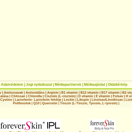
|
Adatvédelem
|
Jogi nyilatkozat
|
Médiapartnerek
|
Médiaajánlat
|
Oldaltérkép
v
|
Aminosavak
|
Antioxidáns
|
Arginin
|
B1 vitamin
|
B12 vitamin
|
B17 vitamin
|
B2 vi
hatása
|
Chitosan
|
Chlorella
|
Cisztein (L-cisztein)
|
D vitamin
|
E vitamin
|
Folsav
|
H vi
-Cystine
|
Lactoferrin- Lactoferin fehérje
|
Lecitin
|
Likopin
|
Linolsav/Linolénsav
|
Lizi
Polifenolok
|
Q10
|
Quercetin
|
Tirozin (L-Tirozin, Tyrosin, L-tyrosin)
|