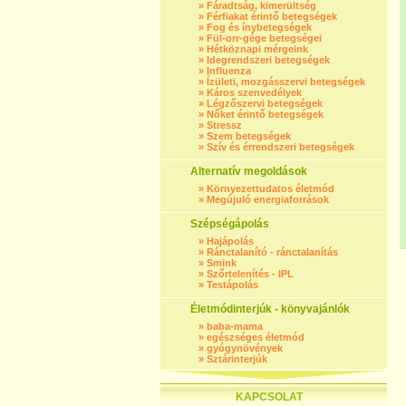
»
Fáradtság, kimerültség
»
Férfiakat érintő betegségek
»
Fog és ínybetegségek
»
Fül-orr-gége betegségei
»
Hétköznapi mérgeink
»
Idegrendszeri betegségek
»
Influenza
»
Ízületi, mozgásszervi betegségek
»
Káros szenvedélyek
»
Légzőszervi betegségek
»
Nőket érintő betegségek
»
Stressz
»
Szem betegségek
»
Szív és érrendszeri betegségek
Alternatív megoldások
»
Környezettudatos életmód
»
Megújuló energiaforrások
Szépségápolás
»
Hajápolás
»
Ránctalanító - ránctalanítás
»
Smink
»
Szőrtelenítés - IPL
»
Testápolás
Életmódinterjúk - könyvajánlók
»
baba-mama
»
egészséges életmód
»
gyógynövények
»
Sztárinterjúk
KAPCSOLAT