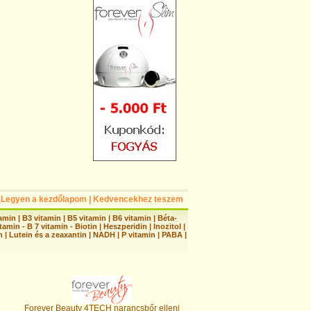
Legyen a kezdőlapom
|
Kedvencekhez teszem
tamin
|
B3 vitamin
|
B5 vitamin
|
B6 vitamin
|
Béta-
tamin - B 7 vitamin - Biotin
|
Heszperidin
|
Inozitol
|
n
|
Lutein és a zeaxantin
|
NADH
|
P vitamin
|
PABA
|
Forever Beauty 4TECH narancsbőr elleni