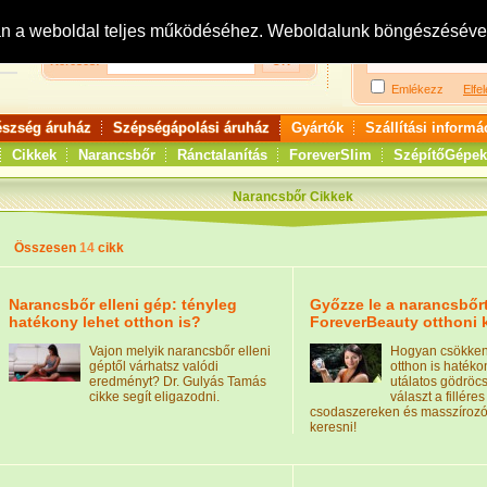
Bejelentkezés:
R
an a weboldal teljes működéséhez. Weboldalunk böngészésével 
Keresés:
Emlékezz
Elfel
észség áruház
Szépségápolási áruház
Gyártók
Szállítási informá
Cikkek
Narancsbőr
Ránctalanítás
ForeverSlim
SzépítőGépek
Narancsbőr Cikkek
Összesen
14
cikk
Narancsbőr elleni gép: tényleg
Győzze le a narancsbőrt
hatékony lehet otthon is?
ForeverBeauty otthoni 
Vajon melyik narancsbőr elleni
Hogyan csökken
géptől várhatsz valódi
otthon is haték
eredményt? Dr. Gulyás Tamás
utálatos gödröc
cikke segít eligazodni.
választ a filléres
csodaszereken és masszírozók
keresni!