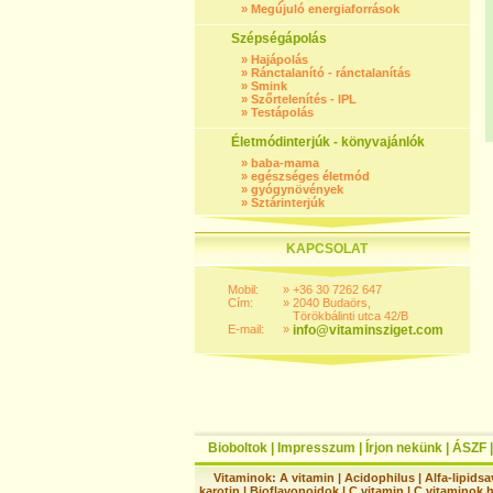
»
Megújuló energiaforrások
Szépségápolás
»
Hajápolás
»
Ránctalanító - ránctalanítás
»
Smink
»
Szőrtelenítés - IPL
»
Testápolás
Életmódinterjúk - könyvajánlók
»
baba-mama
»
egészséges életmód
»
gyógynövények
»
Sztárinterjúk
KAPCSOLAT
Mobil:
»
+36 30 7262 647
Cím:
»
2040 Budaörs,
Törökbálinti utca 42/B
E-mail:
»
info@vitaminsziget.com
Bioboltok
|
Impresszum
|
Írjon nekünk
|
ÁSZF
Vitaminok:
A vitamin
|
Acidophilus
|
Alfa-lipidsa
karotin
|
Bioflavonoidok
|
C vitamin
|
C vitaminok 