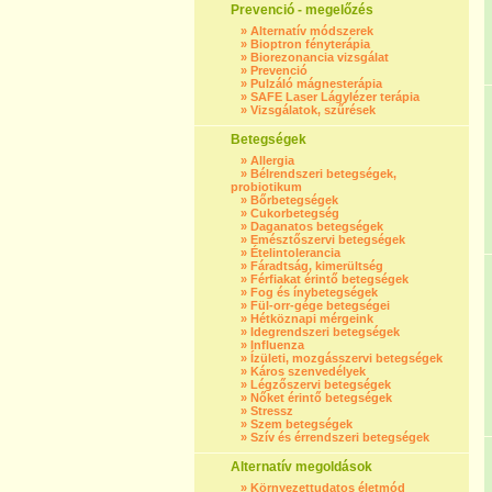
Prevenció - megelőzés
»
Alternatív módszerek
»
Bioptron fényterápia
»
Biorezonancia vizsgálat
»
Prevenció
»
Pulzáló mágnesterápia
»
SAFE Laser Lágylézer terápia
»
Vizsgálatok, szűrések
Betegségek
»
Allergia
»
Bélrendszeri betegségek,
probiotikum
»
Bőrbetegségek
»
Cukorbetegség
»
Daganatos betegségek
»
Emésztőszervi betegségek
»
Ételintolerancia
»
Fáradtság, kimerültség
»
Férfiakat érintő betegségek
»
Fog és ínybetegségek
»
Fül-orr-gége betegségei
»
Hétköznapi mérgeink
»
Idegrendszeri betegségek
»
Influenza
»
Ízületi, mozgásszervi betegségek
»
Káros szenvedélyek
»
Légzőszervi betegségek
»
Nőket érintő betegségek
»
Stressz
»
Szem betegségek
»
Szív és érrendszeri betegségek
Alternatív megoldások
»
Környezettudatos életmód