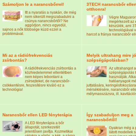
Számoljon le a narancsbőrrel!
3TECH narancsbőr ellen
otthonra!
Itt a nyaralás a nyakán, de még
nem sikerült megszabadulni a
Végre Magyaror
csúnya narancsbőrtől? Ne
megérkezett az e
aggódjon, nincs egyedül,
készülék, ami 
sajnos a nők többsége küzd ezzel a
technológiával v
problémával.
harcot a fránya narancsbőr ell
Mi az a rádiófrekvenciás
Melyik ultrahang mire jó
zsírbontás?
szépségápolásban?
A rádiófrekvenciás zsírbontás a
Az ultrahangot a
közhiedelemmel ellentétben
szépségápolás t
nem képes lebontani a
használják. Alka
zsírsejteket, de narancsbőr-
hatóanyagok mé
csökkentésre, feszesítésre kiváló ez a
juttatására, keringésfokozásra
technológia!
mérséklésére, narancsbőr ell
mélymasszázsra, ill. kavitáció
Narancsbőr ellen LED fényterápia
Így szabaduljon meg a
narancsbőrtől!
A LED fényterápia a bőr
állapotát, szerkezetét
Gyakran még a 
jelentősen javítja. Kozmetikai
látott modellek 
célokra a vörös, a kék, a sárga