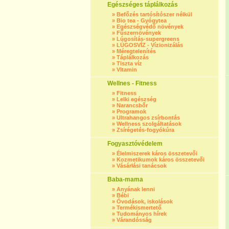
Egészséges táplálkozás
»
Befőzés tartósítószer nélkül
»
Bio tea - Gyógytea
»
Egészségvédő növények
»
Fűszernövények
»
Lúgosítás-supergreens
»
LÚGOSVÍZ - Vízionizálás
»
Méregtelenítés
»
Táplálkozás
»
Tiszta víz
»
Vitamin
Wellnes - Fitness
»
Fitness
»
Lelki egészség
»
Narancsbőr
»
Programok
»
Ultrahangos zsírbontás
»
Wellness szolgáltatások
»
Zsírégetés-fogyókúra
Fogyasztóvédelem
»
Élelmiszerek káros összetevői
»
Kozmetikumok káros összetevői
»
Vásárlási tanácsok
Baba-mama
»
Anyának lenni
»
Bébi
»
Óvodások, iskolások
»
Termékismertető
»
Tudományos hírek
»
Várandósság