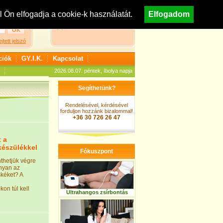
egisztráció
Nézzen körül áruházunkban!
Ön elfogadja a cookie-k használatát.
Elfogadom
A kosár jelenleg üres
ejtett jelszó
ciók
GY.I.K.
Kapcsolat
2026.08.07. péntek, Ibolya napja
Segíthetünk?
Rendelésével, kérdésével
forduljon hozzánk bizalommal!
+36 30 726 26 47
 a
készülékkel
Fókuszpont
thetjük végre
onyan az
skéket? A
on túl kell
Ultrahangos zsírbontás