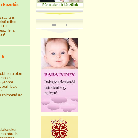
i kezelés
Ránctalanító készülék
szágra is
lső otthoni
3TECH
eszi fel a
en!
 a
öbb területén
lmas pl.
lyebbre
, bőrhibák
eni
s zsírbontásra.
plakátokon
sima bőre is