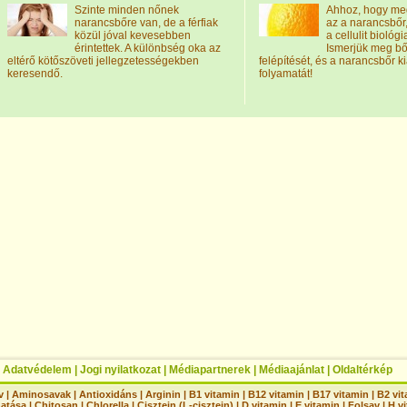
Szinte minden nőnek
Ahhoz, hogy meg
narancsbőre van, de a férfiak
az a narancsbőr,
közül jóval kevesebben
a cellulit biológi
érintettek. A különbség oka az
Ismerjük meg b
eltérő kötőszöveti jellegzetességekben
felépítését, és a narancsbőr 
keresendő.
folyamatát!
|
Adatvédelem
|
Jogi nyilatkozat
|
Médiapartnerek
|
Médiaajánlat
|
Oldaltérkép
v
|
Aminosavak
|
Antioxidáns
|
Arginin
|
B1 vitamin
|
B12 vitamin
|
B17 vitamin
|
B2 vi
hatása
|
Chitosan
|
Chlorella
|
Cisztein (L-cisztein)
|
D vitamin
|
E vitamin
|
Folsav
|
H vi