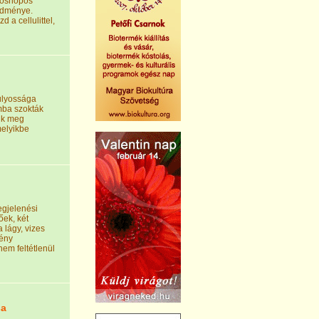
toshopos
edménye.
 a cellulittel,
úlyossága
mba szokták
suk meg
melyikbe
gjelenési
őek, két
a lágy, vizes
mény
em feltétlenül
sa