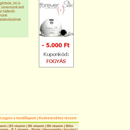
értsük, mi is
 ismernünk kell
ai hátterét.
őrünk
kialakulásának
Legyen a kezdőlapom
|
Kedvencekhez teszem
tamin
|
B3 vitamin
|
B5 vitamin
|
B6 vitamin
|
Béta-
tamin - B 7 vitamin - Biotin
|
Heszperidin
|
Inozitol
|