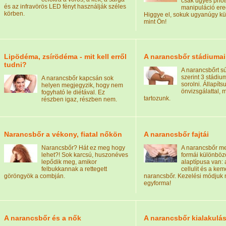
csak ügyes pho
és az infravörös LED fényt használják széles
manipuláció er
körben.
Higgye el, sokuk ugyanúgy küzd
mint Ön!
Lipödéma, zsírödéma - mit kell erről
A narancsbőr stádiumai
tudni?
A narancsbőrt s
szerint 3 stádiu
A narancsbőr kapcsán sok
sorolni. Állapít
helyen megjegyzik, hogy nem
önvizsgálattal, 
fogyható le diétával. Ez
tartozunk.
részben igaz, részben nem.
Narancsbőr a vékony, fiatal nőkön
A narancsbőr fajtái
Narancsbőr? Hát ez meg hogy
A narancsbőr me
lehet?! Sok karcsú, huszonéves
formái különböz
lepődik meg, amikor
alaptípusa van: 
felbukkannak a rettegett
cellulit és a ke
göröngyök a combján.
narancsbőr. Kezelési módjuk n
egyforma!
A narancsbőr és a nők
A narancsbőr kialakulá