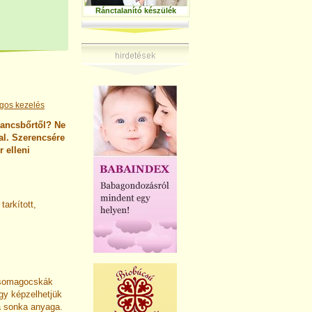
Ránctalanító készülék
ngos kezelés
rancsbőrtől? Ne
l.
Szerencsére
 elleni
arkított,
rcsomagocskák
úgy képzelhetjük
 a sonka anyaga.