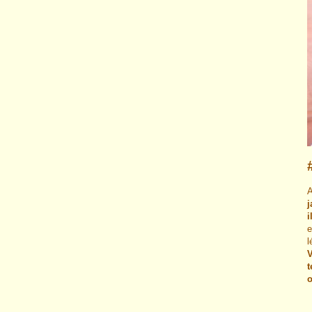
A
j
i
e
l
V
t
o