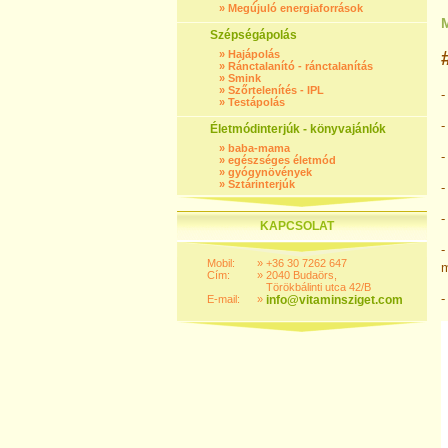
»
Megújuló energiaforrások
Szépségápolás
»
Hajápolás
»
Ránctalanító - ránctalanítás
»
Smink
»
Szőrtelenítés - IPL
-
»
Testápolás
Életmódinterjúk - könyvajánlók
»
baba-mama
»
egészséges életmód
»
gyógynövények
»
Sztárinterjúk
-
-
KAPCSOLAT
Mobil:
»
+36 30 7262 647
m
Cím:
»
2040 Budaörs,
Törökbálinti utca 42/B
-
E-mail:
»
info@vitaminsziget.com