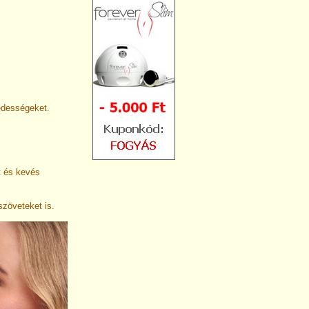
 édességeket.
t és kevés
szöveteket is.