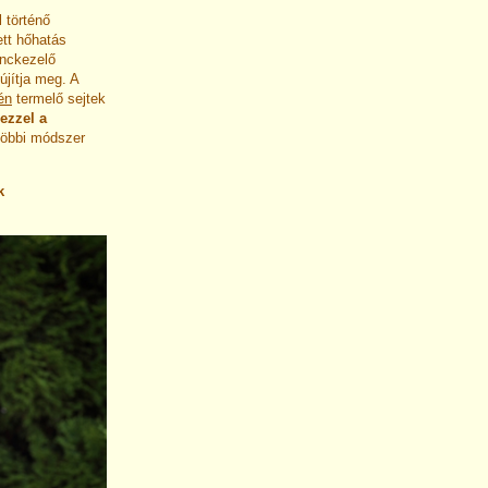
 történő
ett hőhatás
ánckezelő
újítja meg. A
én
termelő sejtek
ezzel a
többi módszer
k