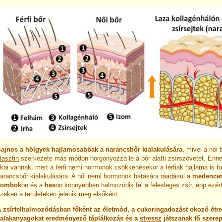
ajnos a hölgyek hajlamosabbak a narancsbőr kialakulására
, mivel a női 
lasztin
szerkezete más módon horgonyozza le a bőr alatti zsírszövetet. Enn
kai vannak, mert a férfi nemi hormonok csökkenésekor a férfiak hajlama is f
arancsbőr kialakulására. A női nemi hormonok hatására ráadásul a
medencet
combok
on és a
has
on könnyebben halmozódik fel a felesleges zsír, épp ezért
zeken a területeken jelenik meg elsőként.
 zsírfelhalmozódásban főként az életmód, a cukoringadozást okozó étre
alakanyagokat eredményező táplálkozás és a
stressz
játszanak fő szerep