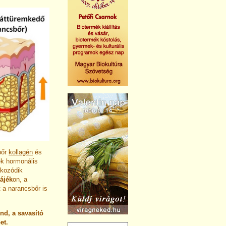
bőr
kollagén
és
ek hormonális
okozódik
ájék
on, a
 a narancsbőr is
nd, a savasító
et.