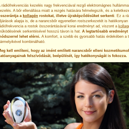
 rádiófrekvenciás kezelés nagy frekvenciával rezgő elektromágnes hullámmal
ezelés. A bőr ellenállása miatt a rezgés hatására felmelegszik, és a keletkez
sszerántja a
kollagén
rostokat, illetve újraképződésüket serkenti
. Ez a r
ljárások alapja is, de a narancsbőr egyenetlen rostszerkezetét is hatékonyan 
ádiófrekvencia a rostok összerántásával korai eredményt ad, viszont a
kollag
űködésének serkentésével hosszú távon is hat.
A legtartósabb eredményt 
ódszerrel lehet elérni.
A komfort, a szebb és gyorsabb hatás érdekében a 
ármelyikével kombinálható.
eg kell említeni, hogy az imént említett narancsbőr elleni kozmetikumo
atóanyagainak felszívódását, beépülését, így hatékonyságát is fokozza.