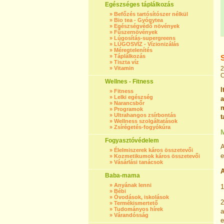
Egészséges táplálkozás
»
Befőzés tartósítószer nélkül
»
Bio tea - Gyógytea
»
Egészségvédő növények
»
Fűszernövények
»
Lúgosítás-supergreens
»
LÚGOSVÍZ - Vízionizálás
»
Méregtelenítés
»
Táplálkozás
»
Tiszta víz
»
Vitamin
2
C
Wellnes - Fitness
I
»
Fitness
»
Lelki egészség
a
»
Narancsbőr
m
»
Programok
»
Ultrahangos zsírbontás
t
»
Wellness szolgáltatások
»
Zsírégetés-fogyókúra
M
Fogyasztóvédelem
A
»
Élelmiszerek káros összetevői
e
»
Kozmetikumok káros összetevői
»
Vásárlási tanácsok
A
Baba-mama
»
Anyának lenni
»
Bébi
»
Óvodások, iskolások
2
»
Termékismertető
»
Tudományos hírek
a
»
Várandósság
e