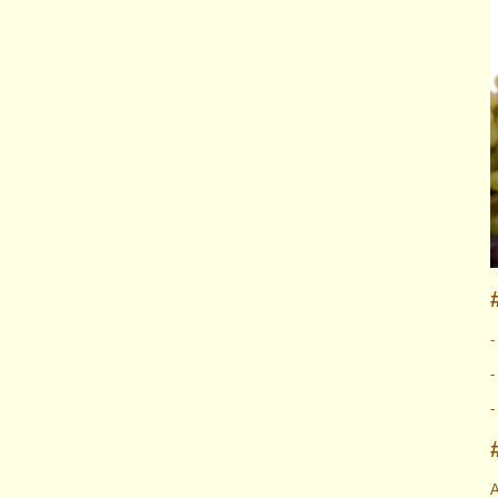
-
-
A