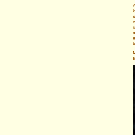
A
k
ö
e
r
m
m
b
M
h