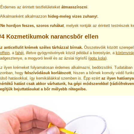
 Érdemes az érintett testfelületeket
átmasszírozni
.
 Alkalmanként alkalmazzon
hideg-meleg vizes zuhany
t.
-
Ne hordjon feszes, szoros ruhákat
, melyek rontják az érintett testrészek k
#4 Kozmetikumok narancsbőr ellen
z anticellulit krémek széles tárházzal bírnak.
Összetevőik között szerepe
offein
, a
fahéj
, illetve gyógynövények közül például a borostyán, a
körömvirá
adgesztenye, a mogyoró levél és az ázsiai tigrisfű (
gotu kola
).
z ilyen krémeket folyamatosan érdemes alkalmazni, bedörzsölni. Tudatában 
zonban, hogy
felszívódásuk korlátozott
, hiszen a bőrnek komoly védő funkc
ülső hatásokkal, így kemikáliákkal szemben is. Épp ezért
az ilyen hatóany
értékű hatást csak akkor várhatunk, ha gépi módszerekkel (rádiófrekven
egítjük bejuttatásukat a bőr mélyebb rétegeibe.