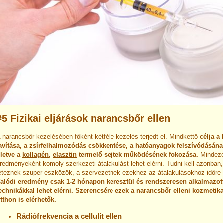
#5 Fizikai eljárások narancsbőr ellen
 narancsbőr kezelésében főként kétféle kezelés terjedt el. Mindkettő
célja a
avítása, a zsírfelhalmozódás csökkentése, a hatóanyagok felszívódásán
lletve a
kollagén
,
elasztin
termelő sejtek működésének fokozása.
Mindez
redményeként komoly szerkezeti átalakulást lehet elérni. Tudni kell azonban
éteznek szuper eszközök, a szervezetnek ezekhez az átalakulásokhoz időre
alódi eredmény csak 1-2 hónapon keresztül és rendszeresen alkalmazot
echnikákkal lehet elérni. Szerencsére ezek a narancsbőr elleni kozmetik
tthon is elérhetők.
Rádiófrekvencia a cellulit ellen