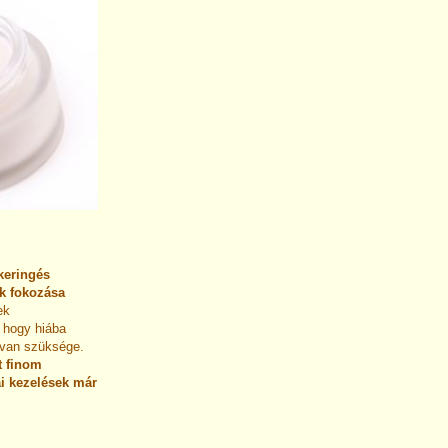
 keringés
ak fokozása
ek
, hogy hiába
 van szüksége.
t finom
ai kezelések már