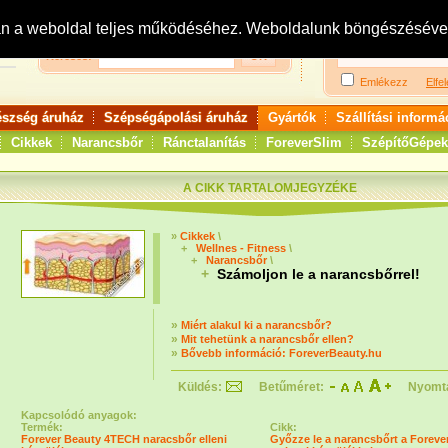
Bejelentkezés:
R
an a weboldal teljes működéséhez. Weboldalunk böngészésével 
Keresés:
Emlékezz
Elfel
észség áruház
Szépségápolási áruház
Gyártók
Szállítási informá
Cikkek
Narancsbőr
Ránctalanítás
ForeverSlim
SzépítőGépek
A CIKK TARTALOMJEGYZÉKE
»
Cikkek
\
+
Wellnes - Fitness
\
+
Narancsbőr
\
+
Számoljon le a narancsbőrrel!
»
Miért alakul ki a narancsbőr?
»
Mit tehetünk a narancsbőr ellen?
»
Bővebb információ: ForeverBeauty.hu
Küldés:
Betűméret:
Nyomt
Kapcsolódó anyagok:
Termék:
Cikk:
Forever Beauty 4TECH naracsbőr elleni
Győzze le a narancsbőrt a Foreve