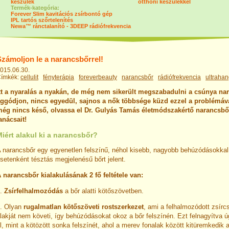
készülék
otthoni készülékkel
Termék-kategória:
Forever Slim kavitációs zsírbontó gép
IPL tartós szőrtelenítés
Newa™ ránctalanító - 3DEEP rádiófrekvencia
Számoljon le a narancsbőrrel!
015.06.30.
ímkék:
cellulit
fényterápia
foreverbeauty
narancsbőr
rádiófrekvencia
ultraha
tt a nyaralás a nyakán, de még nem sikerült megszabadulni a csúnya na
ggódjon, nincs egyedül, sajnos a nők többsége küzd ezzel a problémáva
ég nincs késő, olvassa el Dr. Gulyás Tamás életmódszakértő narancsbőr
anácsait!
iért alakul ki a narancsbőr?
 narancsbőr egy egyenetlen felszínű, néhol kisebb, nagyobb behúzódásokkal t
setenként tésztás megjelenésű bőrt jelent.
 narancsbőr kialakulásának 2 fő feltétele van:
1.
Zsírfelhalmozódás
a bőr alatti kötőszövetben.
. Olyan
rugalmatlan kötőszöveti rostszerkezet
, ami a felhalmozódott zsí
lakját nem követi, így behúzódásokat okoz a bőr felszínén. Ezt felnagyítva 
l, mint a kötözött sonka felszínét, ahol a merev fonalak között kitüremkedik