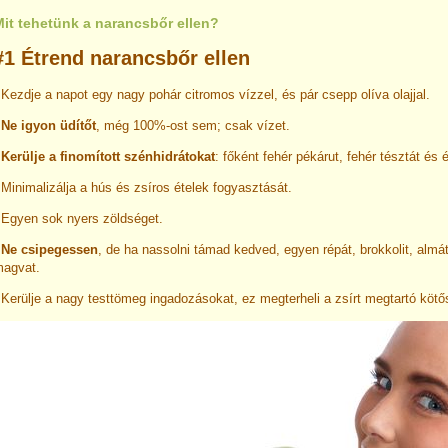
Mit tehetünk a narancsbőr ellen?
#1 Étrend narancsbőr ellen
 Kezdje a napot egy nagy pohár citromos vízzel, és pár csepp olíva olajjal.
-
Ne igyon üdítőt
, még 100%-ost sem; csak vízet.
-
Kerülje a finomított szénhidrátokat
: főként fehér pékárut, fehér tésztát és
 Minimalizálja a hús és zsíros ételek fogyasztását.
 Egyen sok nyers zöldséget.
-
Ne csipegessen
, de ha nassolni támad kedved, egyen répát, brokkolit, almá
agvat.
 Kerülje a nagy testtömeg ingadozásokat, ez megterheli a zsírt megtartó kötő