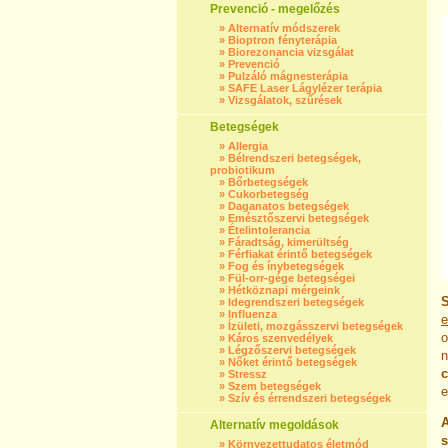
Prevenció - megelőzés
»
Alternatív módszerek
»
Bioptron fényterápia
»
Biorezonancia vizsgálat
»
Prevenció
»
Pulzáló mágnesterápia
»
SAFE Laser Lágylézer terápia
»
Vizsgálatok, szűrések
Betegségek
»
Allergia
»
Bélrendszeri betegségek,
probiotikum
»
Bőrbetegségek
»
Cukorbetegség
»
Daganatos betegségek
»
Emésztőszervi betegségek
»
Ételintolerancia
»
Fáradtság, kimerültség
»
Férfiakat érintő betegségek
»
Fog és ínybetegségek
»
Fül-orr-gége betegségei
»
Hétköznapi mérgeink
S
»
Idegrendszeri betegségek
»
Influenza
e
»
Ízületi, mozgásszervi betegségek
o
»
Káros szenvedélyek
»
Légzőszervi betegségek
n
»
Nőket érintő betegségek
»
Stressz
»
Szem betegségek
e
»
Szív és érrendszeri betegségek
A
Alternatív megoldások
s
»
Környezettudatos életmód