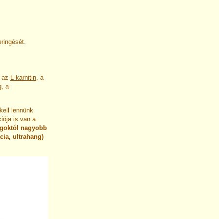
eringését.
l az
L-karnitin
, a
g
, a
kell lennünk
iója is van a
agoktól nagyobb
cia, ultrahang)