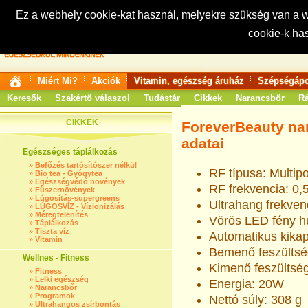
Ez a webhely cookie-kat használ, melyekre szükség van a
cookie-k ha
Keresés:
Miért Mi?
Akciók
Vitamin, egészség áruház
Szépségápo
Keresők
Szakértő válaszol
Tudástár
Cikkek
Narancsbőr
Rá
CIKKEK
ForeverBeauty nar
adatai
Egészséges táplálkozás
»
Befőzés tartósítószer nélkül
RF típusa: Multipo
»
Bio tea - Gyógytea
»
Egészségvédő növények
RF frekvencia: 0
»
Fűszernövények
»
Lúgosítás-supergreens
Ultrahang frekven
»
LÚGOSVÍZ - Vízionizálás
»
Méregtelenítés
Vörös LED fény h
»
Táplálkozás
»
Tiszta víz
Automatikus kikap
»
Vitamin
Bemenő feszültsé
Wellnes - Fitness
Kimenő feszülts
»
Fitness
»
Lelki egészség
Energia: 20W
»
Narancsbőr
»
Programok
Nettó súly: 308 g
»
Ultrahangos zsírbontás