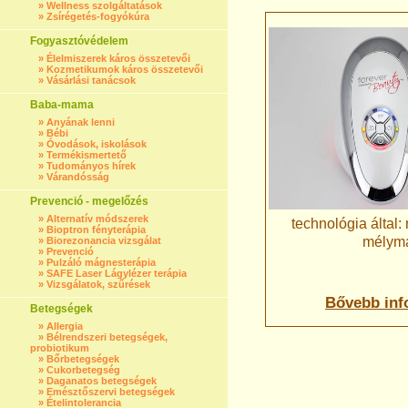
»
Wellness szolgáltatások
»
Zsírégetés-fogyókúra
Fogyasztóvédelem
»
Élelmiszerek káros összetevői
»
Kozmetikumok káros összetevői
»
Vásárlási tanácsok
Baba-mama
»
Anyának lenni
»
Bébi
»
Óvodások, iskolások
»
Termékismertető
»
Tudományos hírek
»
Várandósság
Prevenció - megelőzés
»
Alternatív módszerek
technológia által:
»
Bioptron fényterápia
mélyma
»
Biorezonancia vizsgálat
»
Prevenció
»
Pulzáló mágnesterápia
»
SAFE Laser Lágylézer terápia
»
Vizsgálatok, szűrések
Bővebb inf
Betegségek
»
Allergia
»
Bélrendszeri betegségek,
probiotikum
»
Bőrbetegségek
»
Cukorbetegség
»
Daganatos betegségek
»
Emésztőszervi betegségek
»
Ételintolerancia