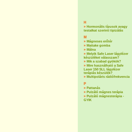
H
»
Hormonális típusok avagy
testalkat szerinti tipizálás
M
»
Mágneses erőtér
»
Maitake gomba
»
Málna
»
Melyik Safe Laser lágylézer
készüléket válasszam?
»
Mik a szabad gyökök?
»
Mire használható a Safe
Laser 150 SLL lágylézer
terápiás készülék?
»
Multipoláris rádiófrekvencia
P
»
Pattanás
»
Pulzáló mágnes terápia
»
Pulzáló mágnesterápia -
GYIK