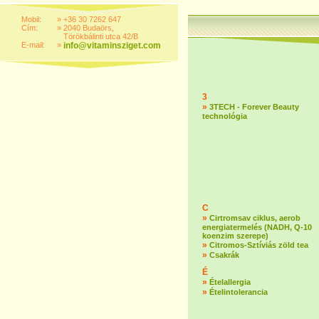
Mobil:
»
+36 30 7262 647
Cím:
»
2040 Budaörs,
Törökbálinti utca 42/B
E-mail:
»
info@vitaminsziget.com
3
»
3TECH - Forever Beauty
technológia
C
»
Cirtromsav ciklus, aerob
energiatermelés (NADH, Q-10
koenzim szerepe)
»
Citromos-Sztíviás zöld tea
»
Csakrák
É
»
Ételallergia
»
Ételintolerancia