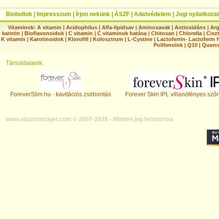
Bioboltok
|
Impresszum
|
Írjon nekünk
|
ÁSZF
|
Adatvédelem
|
Jogi nyilatkozat
Vitaminok:
A vitamin
|
Acidophilus
|
Alfa-lipidsav
|
Aminosavak
|
Antioxidáns
|
Arg
karotin
|
Bioflavonoidok
|
C vitamin
|
C vitaminok hatása
|
Chitosan
|
Chlorella
|
Ciszt
K vitamin
|
Karotinoidok
|
Klorofill
|
Kolosztrum
|
L-Cystine
|
Lactoferrin- Lactoferin 
Polifenolok
|
Q10
|
Querc
Társoldalaink:
ForeverSlim.hu - kavitációs zsírbontás
Forever Skin IPL villanófényes szőr
www.vitaminsziget.com © 2007-2026 - Minden jog fenntartva