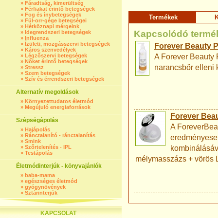
»
Fáradtság, kimerültség
»
Férfiakat érintő betegségek
»
Fog és ínybetegségek
Termékek
K
»
Fül-orr-gége betegségei
»
Hétköznapi mérgeink
Kapcsolódó termé
»
Idegrendszeri betegségek
»
Influenza
»
Ízületi, mozgásszervi betegségek
Forever Beauty P
»
Káros szenvedélyek
»
Légzőszervi betegségek
A Forever Beauty P
»
Nőket érintő betegségek
narancsbőr elleni k
»
Stressz
»
Szem betegségek
»
Szív és érrendszeri betegségek
Alternatív megoldások
»
Környezettudatos életmód
»
Megújuló energiaforrások
Forever Beau
Szépségápolás
A ForeverBea
»
Hajápolás
»
Ránctalanító - ránctalanítás
eredményesen 
»
Smink
»
Szőrtelenítés - IPL
kombinálásáva
»
Testápolás
mélymasszázs + vörös L
Életmódinterjúk - könyvajánlók
»
baba-mama
»
egészséges életmód
»
gyógynövények
»
Sztárinterjúk
KAPCSOLAT