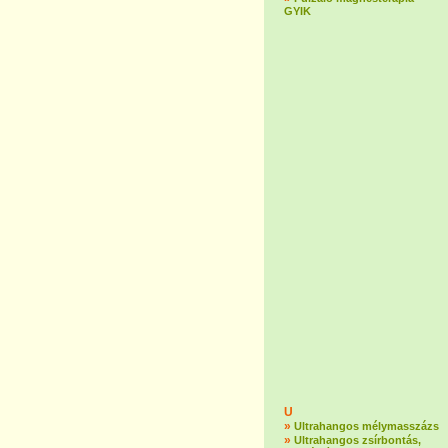
GYIK
U
»
Ultrahangos mélymasszázs
»
Ultrahangos zsírbontás,