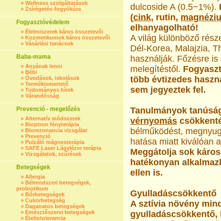
»
Wellness szolgáltatások
dulcoside A (0.5−1%).
»
Zsírégetés-fogyókúra
(
cink
, rutin,
magnézi
Fogyasztóvédelem
elhanyagolható!
»
Élelmiszerek káros összetevői
A világ különböző rész
»
Kozmetikumok káros összetevői
»
Vásárlási tanácsok
Dél-Korea, Malajzia, Th
Baba-mama
használják. Főzésre is
»
Anyának lenni
melegítéstől.
Fogyaszt
»
Bébi
több évtizedes haszná
»
Óvodások, iskolások
»
Termékismertető
sem jegyeztek fel.
»
Tudományos hírek
»
Várandósság
Prevenció - megelőzés
Tanulmányok tanúsága
»
Alternatív módszerek
vérnyomás
csökkent
»
Bioptron fényterápia
bélműködést, megnyugta
»
Biorezonancia vizsgálat
»
Prevenció
hatása miatt kiválóan
»
Pulzáló mágnesterápia
»
SAFE Laser Lágylézer terápia
Meggátolja sok káros
»
Vizsgálatok, szűrések
hatékonyan alkalmazh
Betegségek
ellen is.
»
Allergia
»
Bélrendszeri betegségek,
probiotikum
Gyulladáscsökkentő
»
Bőrbetegségek
»
Cukorbetegség
A sztívia növény min
»
Daganatos betegségek
»
Emésztőszervi betegségek
gyulladáscsökkentő, 
»
Ételintolerancia