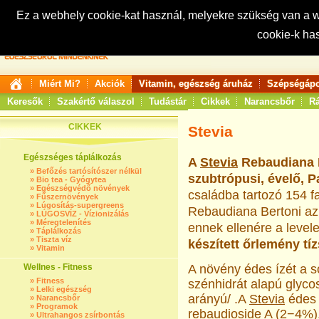
Ez a webhely cookie-kat használ, melyekre szükség van a
cookie-k ha
Keresés:
Miért Mi?
Akciók
Vitamin, egészség áruház
Szépségápo
Keresők
Szakértő válaszol
Tudástár
Cikkek
Narancsbőr
Rá
CIKKEK
Stevia
Egészséges táplálkozás
A
Stevia
Rebaudiana B
»
Befőzés tartósítószer nélkül
szubtrópusi, évelő, 
»
Bio tea - Gyógytea
»
Egészségvédő növények
családba tartozó 154 fa
»
Fűszernövények
»
Lúgosítás-supergreens
Rebaudiana Bertoni az
»
LÚGOSVÍZ - Vízionizálás
»
Méregtelenítés
ennek ellenére a level
»
Táplálkozás
»
Tiszta víz
készített őrlemény tí
»
Vitamin
Wellnes - Fitness
A növény édes ízét a s
»
Fitness
szénhidrát alapú glycos
»
Lelki egészség
arányú/ .A
Stevia
édes 
»
Narancsbőr
»
Programok
rebaudioside A (2−4%)
»
Ultrahangos zsírbontás