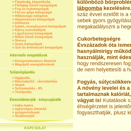
különböző bőrproblém
»
Fáradtság, kimerültség
»
Férfiakat érintő betegségek
lábgomba
kezelésére
»
Fog és ínybetegségek
»
Fül-orr-gége betegségei
száz évvel ezelőtt is a
»
Hétköznapi mérgeink
»
Idegrendszeri betegségek
sebek gyors gyógyításá
»
Influenza
megakadályozni a heg
»
Ízületi, mozgásszervi betegségek
»
Káros szenvedélyek
»
Légzőszervi betegségek
»
Nőket érintő betegségek
Cukorbetegségre
»
Stressz
»
Szem betegségek
Évszázadok óta ismert
»
Szív és érrendszeri betegségek
hasnyálmirigy működé
Alternatív megoldások
használják, mint édes
»
Környezettudatos életmód
hogy rendszeresen fogy
»
Megújuló energiaforrások
de nem helyettesíti a
Szépségápolás
»
Hajápolás
Fogyás, súlycsökken
»
Ránctalanító - ránctalanítás
»
Smink
A növény levelei és a
»
Szőrtelenítés - IPL
»
Testápolás
tartalmaznak kalóriá
vágyat is!
Kutatások s
Életmódinterjúk - könyvajánlók
»
baba-mama
éhségérzetet is jelentő
»
egészséges életmód
fogyaszthatják, plusz k
»
gyógynövények
»
Sztárinterjúk
KAPCSOLAT