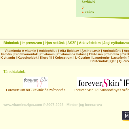
kavitáció
Z
»
Zsírok
Bioboltok
|
Impresszum
|
Írjon nekünk
|
ÁSZF
|
Adatvédelem
|
Jogi nyilatkozat
Vitaminok:
A vitamin
|
Acidophilus
|
Alfa-lipidsav
|
Aminosavak
|
Antioxidáns
|
Arg
karotin
|
Bioflavonoidok
|
C vitamin
|
C vitaminok hatása
|
Chitosan
|
Chlorella
|
Ciszt
K vitamin
|
Karotinoidok
|
Klorofill
|
Kolosztrum
|
L-Cystine
|
Lactoferrin- Lactoferin 
Polifenolok
|
Q10
|
Querc
Társoldalaink:
ForeverSlim.hu - kavitációs zsírbontás
Forever Skin IPL villanófényes szőr
www.vitaminsziget.com © 2007-2026 - Minden jog fenntartva