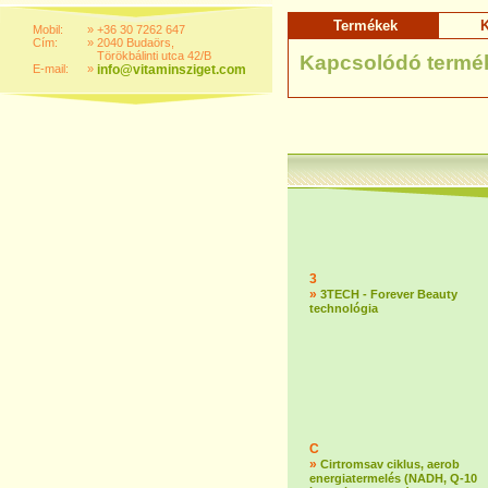
Termékek
K
Mobil:
»
+36 30 7262 647
Cím:
»
2040 Budaörs,
Törökbálinti utca 42/B
Kapcsolódó termé
E-mail:
»
info@vitaminsziget.com
3
»
3TECH - Forever Beauty
technológia
C
»
Cirtromsav ciklus, aerob
energiatermelés (NADH, Q-10