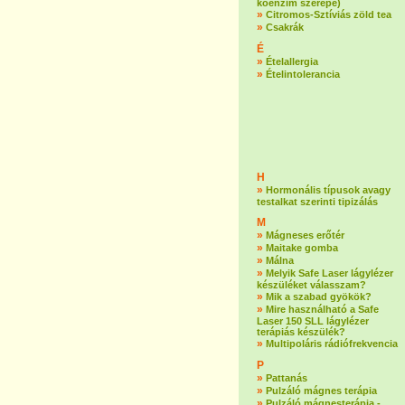
koenzim szerepe)
»
Citromos-Sztíviás zöld tea
»
Csakrák
É
»
Ételallergia
»
Ételintolerancia
H
»
Hormonális típusok avagy
testalkat szerinti tipizálás
M
»
Mágneses erőtér
»
Maitake gomba
»
Málna
»
Melyik Safe Laser lágylézer
készüléket válasszam?
»
Mik a szabad gyökök?
»
Mire használható a Safe
Laser 150 SLL lágylézer
terápiás készülék?
»
Multipoláris rádiófrekvencia
P
»
Pattanás
»
Pulzáló mágnes terápia
»
Pulzáló mágnesterápia -