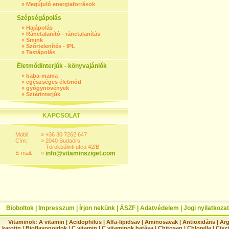
»
Megújuló energiaforrások
Szépségápolás
»
Hajápolás
»
Ránctalanító - ránctalanítás
»
Smink
»
Szőrtelenítés - IPL
»
Testápolás
Életmódinterjúk - könyvajánlók
»
baba-mama
»
egészséges életmód
»
gyógynövények
»
Sztárinterjúk
KAPCSOLAT
Mobil:
»
+36 30 7262 647
Cím:
»
2040 Budaörs,
Törökbálinti utca 42/B
E-mail:
»
info@vitaminsziget.com
Bioboltok
|
Impresszum
|
Írjon nekünk
|
ÁSZF
|
Adatvédelem
|
Jogi nyilatkozat
Vitaminok:
A vitamin
|
Acidophilus
|
Alfa-lipidsav
|
Aminosavak
|
Antioxidáns
|
Arg
karotin
|
Bioflavonoidok
|
C vitamin
|
C vitaminok hatása
|
Chitosan
|
Chlorella
|
Ciszt