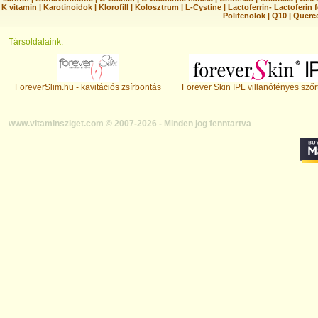
K vitamin
|
Karotinoidok
|
Klorofill
|
Kolosztrum
|
L-Cystine
|
Lactoferrin- Lactoferin 
Polifenolok
|
Q10
|
Querc
Társoldalaink:
ForeverSlim.hu - kavitációs zsírbontás
Forever Skin IPL villanófényes szőr
www.vitaminsziget.com © 2007-2026 - Minden jog fenntartva