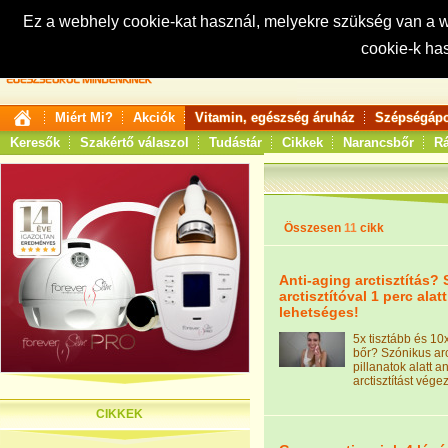
Ez a webhely cookie-kat használ, melyekre szükség van a
cookie-k ha
Keresés:
Miért Mi?
Akciók
Vitamin, egészség áruház
Szépségápo
Keresők
Szakértő válaszol
Tudástár
Cikkek
Narancsbőr
Rá
Összesen
11
cikk
Anti-aging arctisztítás?
arctisztítóval 1 perc alatt
lehetséges!
5x tisztább és 10
bőr? Szónikus arc
pillanatok alatt a
arctisztítást vége
CIKKEK