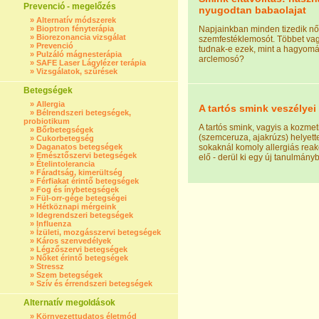
Prevenció - megelőzés
nyugodtan babaolajat
»
Alternatív módszerek
»
Bioptron fényterápia
Napjainkban minden tizedik nő
»
Biorezonancia vizsgálat
szemfestéklemosót. Többet va
»
Prevenció
tudnak-e ezek, mint a hagyom
»
Pulzáló mágnesterápia
arclemosó?
»
SAFE Laser Lágylézer terápia
»
Vizsgálatok, szűrések
Betegségek
»
Allergia
A tartós smink veszélyei
»
Bélrendszeri betegségek,
probiotikum
A tartós smink, vagyis a kozme
»
Bőrbetegségek
(szemceruza, ajakrúzs) helyette
»
Cukorbetegség
»
Daganatos betegségek
sokaknál komoly allergiás reak
»
Emésztőszervi betegségek
elő - derül ki egy új tanulmányb
»
Ételintolerancia
»
Fáradtság, kimerültség
»
Férfiakat érintő betegségek
»
Fog és ínybetegségek
»
Fül-orr-gége betegségei
»
Hétköznapi mérgeink
»
Idegrendszeri betegségek
»
Influenza
»
Ízületi, mozgásszervi betegségek
»
Káros szenvedélyek
»
Légzőszervi betegségek
»
Nőket érintő betegségek
»
Stressz
»
Szem betegségek
»
Szív és érrendszeri betegségek
Alternatív megoldások
»
Környezettudatos életmód