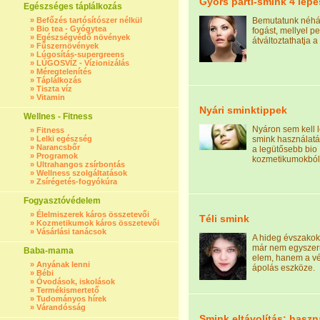
Gyors parti-smink 4 lép
Egészséges táplálkozás
»
Befőzés tartósítószer nélkül
Bemutatunk néhá
»
Bio tea - Gyógytea
fogást, mellyel pe
»
Egészségvédő növények
átváltoztathatja a 
»
Fűszernövények
»
Lúgosítás-supergreens
»
LÚGOSVÍZ - Vízionizálás
»
Méregtelenítés
»
Táplálkozás
»
Tiszta víz
»
Vitamin
Nyári sminktippek
Wellnes - Fitness
Nyáron sem kell 
»
Fitness
»
Lelki egészség
smink használatár
»
Narancsbőr
a legütősebb bio
»
Programok
kozmetikumokból
»
Ultrahangos zsírbontás
»
Wellness szolgáltatások
»
Zsírégetés-fogyókúra
Fogyasztóvédelem
»
Élelmiszerek káros összetevői
Téli smink
»
Kozmetikumok káros összetevői
»
Vásárlási tanácsok
A hideg évszako
már nem egyszerű
Baba-mama
elem, hanem a v
»
Anyának lenni
ápolás eszköze.
»
Bébi
»
Óvodások, iskolások
»
Termékismertető
»
Tudományos hírek
»
Várandósság
Smink eltávolítás: haszn