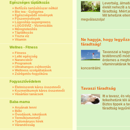
Egészséges táplálkozás
Levertség, álmat
életét nehezíti a 
»
Befőzés tartósítószer nélkül
fáradtság. Miért 
»
Bio tea - Gyógytea
»
Egészségvédő növények
Mit tehetünk elle
»
Fűszernövények
megválaszolja!
»
Lúgosítás-supergreens
»
LÚGOSVÍZ - Vízionizálás
»
Méregtelenítés
»
Táplálkozás
»
Tiszta víz
Ne hagyja, hogy legyőzze
»
Vitamin
fáradtság!
Wellnes - Fitness
Tavasszal a hag
»
Fitness
testébresztő mód
»
Lelki egészség
»
Narancsbőr
érdemes a megfo
»
Programok
vitaminraktárak fe
»
Ultrahangos zsírbontás
koncentrálni.
»
Wellness szolgáltatások
»
Zsírégetés-fogyókúra
Fogyasztóvédelem
»
Élelmiszerek káros összetevői
Tavaszi fáradtság
»
Kozmetikumok káros összetevői
»
Vásárlási tanácsok
Itt a tavasz, és vé
felkelhetünk téli
Baba-mama
Biztos tippek a ta
»
Anyának lenni
fáradtság legyűré
»
Bébi
»
Óvodások, iskolások
»
Termékismertető
»
Tudományos hírek
»
Várandósság