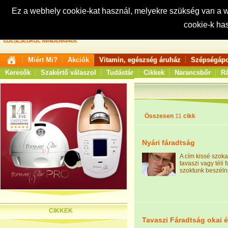
Ez a webhely cookie-kat használ, melyekre szükség van a
cookie-k ha
Keresés:
Miért Mi?
Akciók
Vitamin, egészség áruház
Szépségápo
Keresők
Szakértő válaszol
Tudástár
Cikkek
Narancsbőr
Rá
Összesen
11
cikk
Nyári fáradtság
A cím kissé szoka
tavaszi vagy téli 
szoktunk beszélni
CIKKEK
Tavaszi Fáradtság okai 