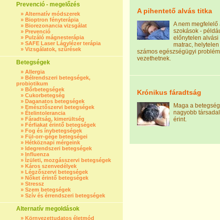
Prevenció - megelőzés
A pihentető alvás titka
»
Alternatív módszerek
»
Bioptron fényterápia
A nem megfelelő 
»
Biorezonancia vizsgálat
szokások - példá
»
Prevenció
»
Pulzáló mágnesterápia
előnytelen alvási
»
SAFE Laser Lágylézer terápia
matrac, helytelen 
»
Vizsgálatok, szűrések
számos egészségügyi problé
vezethetnek.
Betegségek
»
Allergia
»
Bélrendszeri betegségek,
probiotikum
»
Bőrbetegségek
Krónikus fáradtság
»
Cukorbetegség
»
Daganatos betegségek
Maga a betegség
»
Emésztőszervi betegségek
nagyobb társadal
»
Ételintolerancia
»
Fáradtság, kimerültség
érint.
»
Férfiakat érintő betegségek
»
Fog és ínybetegségek
»
Fül-orr-gége betegségei
»
Hétköznapi mérgeink
»
Idegrendszeri betegségek
»
Influenza
»
Ízületi, mozgásszervi betegségek
»
Káros szenvedélyek
»
Légzőszervi betegségek
»
Nőket érintő betegségek
»
Stressz
»
Szem betegségek
»
Szív és érrendszeri betegségek
Alternatív megoldások
»
Környezettudatos életmód