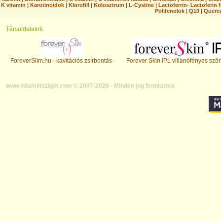
K vitamin
|
Karotinoidok
|
Klorofill
|
Kolosztrum
|
L-Cystine
|
Lactoferrin- Lactoferin 
Polifenolok
|
Q10
|
Querc
Társoldalaink:
ForeverSlim.hu - kavitációs zsírbontás
Forever Skin IPL villanófényes szőr
www.vitaminsziget.com © 2007-2026 - Minden jog fenntartva