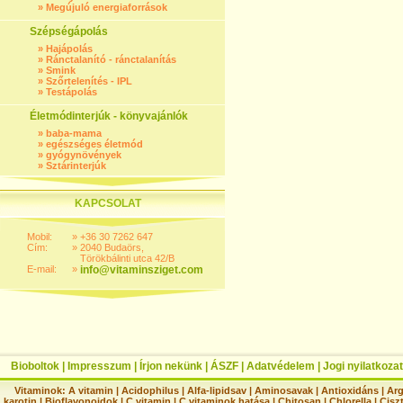
»
Megújuló energiaforrások
Szépségápolás
»
Hajápolás
»
Ránctalanító - ránctalanítás
»
Smink
»
Szőrtelenítés - IPL
»
Testápolás
Életmódinterjúk - könyvajánlók
»
baba-mama
»
egészséges életmód
»
gyógynövények
»
Sztárinterjúk
KAPCSOLAT
Mobil:
»
+36 30 7262 647
Cím:
»
2040 Budaörs,
Törökbálinti utca 42/B
E-mail:
»
info@vitaminsziget.com
Bioboltok
|
Impresszum
|
Írjon nekünk
|
ÁSZF
|
Adatvédelem
|
Jogi nyilatkozat
Vitaminok:
A vitamin
|
Acidophilus
|
Alfa-lipidsav
|
Aminosavak
|
Antioxidáns
|
Arg
karotin
|
Bioflavonoidok
|
C vitamin
|
C vitaminok hatása
|
Chitosan
|
Chlorella
|
Ciszt