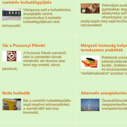
szelektív hulladékgyűjtés
Dekoráljuk aszt
gyertyákkal, teg
Válogassa szét a hulladékokat,
ablakunkba szí
anyagfajták szerint,
viharlámpást, sz
csoportosítva! A szelektív
pedig lepjük meg saját kezűleg
hulladékgyűjtéssel védi
mécsesekkel!
környezetét.
Vár a Pozsonyi Piknik!
Mérgező tisztaság helye
természetes praktikák
A Pozsonyi Piknik szervezői
idén is szeretettel várnak
Reklámok százai
mindenkit, aki részese akar
jobbnál jobbnak k
lenni egy eredeti, városi
tisztító-, fertőtl
pikniknek.
és mosószereket
"mellékhatásokról" azonban h
Nulla hulladék
Alternatív energiaforrá
Bár a szelektív hulladékgyűjtés
Összeállításunk
segít megóvni környezetünket,
megismerkedhet 
a szemét ettől sem lesz
energiaforrásokk
kevesebb.