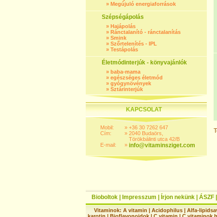
»
Megújuló energiaforrások
Szépségápolás
»
Hajápolás
»
Ránctalanító - ránctalanítás
»
Smink
»
Szőrtelenítés - IPL
»
Testápolás
Életmódinterjúk - könyvajánlók
»
baba-mama
»
egészséges életmód
»
gyógynövények
»
Sztárinterjúk
KAPCSOLAT
Mobil:
»
+36 30 7262 647
T
Cím:
»
2040 Budaörs,
Törökbálinti utca 42/B
E-mail:
»
info@vitaminsziget.com
Bioboltok
|
Impresszum
|
Írjon nekünk
|
ÁSZF
Vitaminok:
A vitamin
|
Acidophilus
|
Alfa-lipidsa
karotin
|
Bioflavonoidok
|
C vitamin
|
C vitaminok 