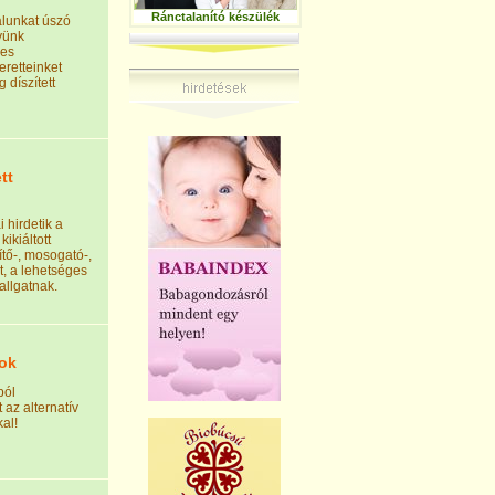
Ránctalanító készülék
alunkat úszó
yünk
nes
eretteinket
 díszített
tt
 hirdetik a
ikiáltott
enítő-, mosogató-,
, a lehetséges
allgatnak.
sok
ból
az alternatív
al!