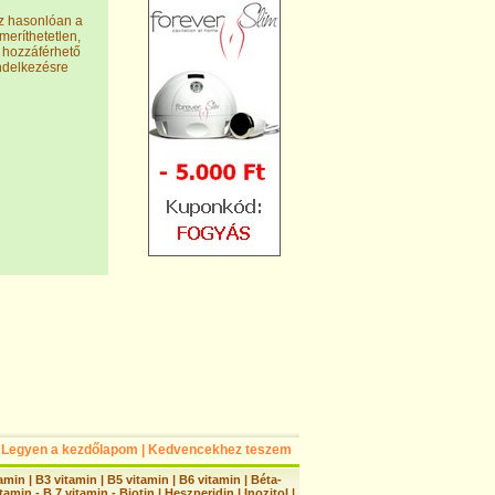
z hasonlóan a
meríthetetlen,
n hozzáférhető
ndelkezésre
Legyen a kezdőlapom
|
Kedvencekhez teszem
tamin
|
B3 vitamin
|
B5 vitamin
|
B6 vitamin
|
Béta-
tamin - B 7 vitamin - Biotin
|
Heszperidin
|
Inozitol
|