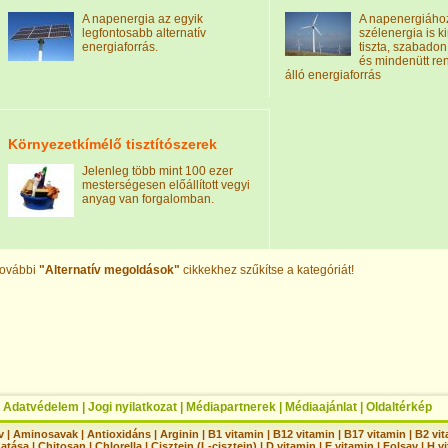
A napenergia az egyik
A napenergiáho
legfontosabb alternatív
szélenergia is ki
energiaforrás.
tiszta, szabado
és mindenütt re
álló energiaforrás
Környezetkímélő tisztítószerek
Jelenleg több mint 100 ezer
mesterségesen előállított vegyi
anyag van forgalomban.
ovábbi
"Alternatív megoldások"
cikkekhez szűkítse a kategóriát!
|
Adatvédelem
|
Jogi nyilatkozat
|
Médiapartnerek
|
Médiaajánlat
|
Oldaltérkép
v
|
Aminosavak
|
Antioxidáns
|
Arginin
|
B1 vitamin
|
B12 vitamin
|
B17 vitamin
|
B2 vi
hatása
|
Chitosan
|
Chlorella
|
Cisztein (L-cisztein)
|
D vitamin
|
E vitamin
|
Folsav
|
H vi