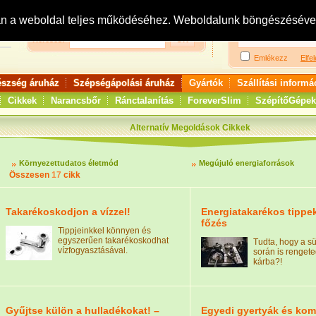
Bejelentkezés:
R
an a weboldal teljes működéséhez. Weboldalunk böngészésével 
Keresés:
Emlékezz
Elfel
észség áruház
Szépségápolási áruház
Gyártók
Szállítási informá
Cikkek
Narancsbőr
Ránctalanítás
ForeverSlim
SzépítőGépek
Alternatív Megoldások Cikkek
Környezettudatos életmód
Megújuló energiaforrások
Összesen
17
cikk
Takarékoskodjon a vízzel!
Energiatakarékos tippek
főzés
Tippjeinkkel könnyen és
egyszerűen takarékoskodhat
Tudta, hogy a sü
vízfogyasztásával.
során is renget
kárba?!
Gyűjtse külön a hulladékokat! –
Egyedi gyertyák és kom