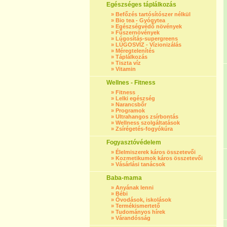
Egészséges táplálkozás
»
Befőzés tartósítószer nélkül
»
Bio tea - Gyógytea
»
Egészségvédő növények
»
Fűszernövények
»
Lúgosítás-supergreens
»
LÚGOSVÍZ - Vízionizálás
»
Méregtelenítés
»
Táplálkozás
»
Tiszta víz
»
Vitamin
Wellnes - Fitness
»
Fitness
»
Lelki egészség
»
Narancsbőr
»
Programok
»
Ultrahangos zsírbontás
»
Wellness szolgáltatások
»
Zsírégetés-fogyókúra
Fogyasztóvédelem
»
Élelmiszerek káros összetevői
»
Kozmetikumok káros összetevői
»
Vásárlási tanácsok
Baba-mama
»
Anyának lenni
»
Bébi
»
Óvodások, iskolások
»
Termékismertető
»
Tudományos hírek
»
Várandósság