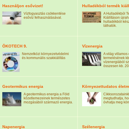
Használjon esővizet!
Hulladékból termék kiáll
Vízfogyasztás csökkentése
A Hulladékból 
esővíz felhasználásával.
Kiállításon újrah
hulladékból kész
láthatók.
ÖKOTECH 9.
Vízenergia
Nemzetközi környezetvédelmi
A világ villamos
és kommunális szakkiállítás
termelésének k
vízenergiából s
összesen kb. 2
Geotermikus energia
Környezettudatos élet
A geotermikus energia a Föld
Cikksorozatain
kőzetlemezeinek természetes
megtudhatja, h
mozgásából származó energia.
óvhatja meg kör
Napenergia
Szélenergia