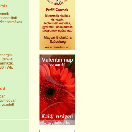
ítás
Termék
asznosított
ített termékek
 energia-
b. 20%-a
zármazik,
030 TWh.
mód
kban
ogy hogyan
nyezetét!