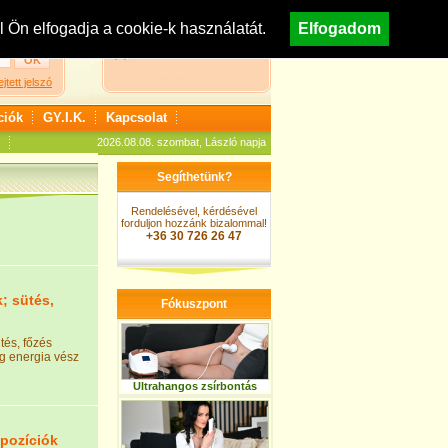
egisztráció
Nézzen körül áruházunkban!
Ön elfogadja a cookie-k használatát.
Elfogadom
A kosár jelenleg üres
ejtett jelszó
ciók
GY.I.K.
Kapcsolat
2026.08.08. szombat, László napja
Segíthetünk?
Rendelésével, kérdésével
forduljon hozzánk bizalommal!
+36 30 726 26 47
; sütés,
Fókuszpont
tés, főzés
eg energia vész
Ultrahangos zsírbontás
pozíciók