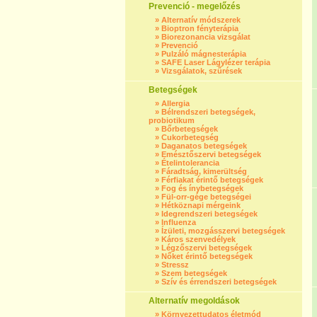
Prevenció - megelőzés
»
Alternatív módszerek
»
Bioptron fényterápia
»
Biorezonancia vizsgálat
»
Prevenció
»
Pulzáló mágnesterápia
»
SAFE Laser Lágylézer terápia
»
Vizsgálatok, szűrések
Betegségek
»
Allergia
»
Bélrendszeri betegségek,
probiotikum
»
Bőrbetegségek
»
Cukorbetegség
»
Daganatos betegségek
»
Emésztőszervi betegségek
»
Ételintolerancia
»
Fáradtság, kimerültség
»
Férfiakat érintő betegségek
»
Fog és ínybetegségek
»
Fül-orr-gége betegségei
»
Hétköznapi mérgeink
»
Idegrendszeri betegségek
»
Influenza
»
Ízületi, mozgásszervi betegségek
»
Káros szenvedélyek
»
Légzőszervi betegségek
»
Nőket érintő betegségek
»
Stressz
»
Szem betegségek
»
Szív és érrendszeri betegségek
Alternatív megoldások
»
Környezettudatos életmód