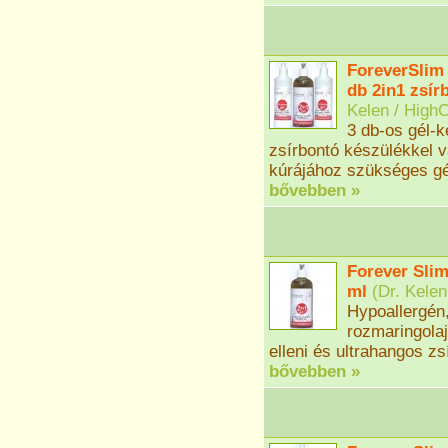
ForeverSlim 
db 2in1 zsírb
Kelen / Hig
3 db-os gél-
zsírbontó készülékkel 
kúrájához szükséges gé
bővebben »
Forever Slim
ml
(
Dr. Kele
Hypoallergén,
rozmaringolaj
elleni és ultrahangos z
bővebben »