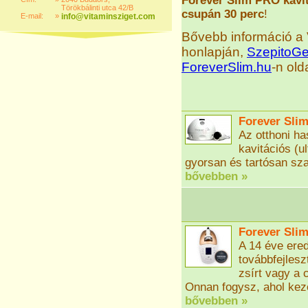
Forever Slim PRO kavit
Törökbálinti utca 42/B
csupán 30 perc
!
E-mail:
»
info@vitaminsziget.com
Bővebb információ a
honlapján,
SzepitoG
ForeverSlim.hu
-n old
Forever Slim
Az otthoni ha
kavitációs (u
gyorsan és tartósan sz
bővebben »
Forever Slim
A 14 éve ere
továbbfejlesz
zsírt vagy a
Onnan fogysz, ahol kez
bővebben »