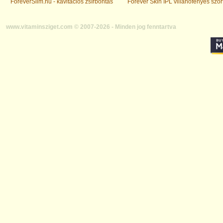
ForeverSlim.hu - kavitációs zsírbontás
Forever Skin IPL villanófényes szőr
www.vitaminsziget.com © 2007-2026 - Minden jog fenntartva