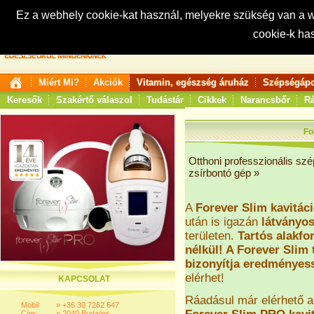
Ez a webhely cookie-kat használ, melyekre szükség van a
cookie-k ha
Keresés:
Miért Mi?
Akciók
Vitamin, egészség áruház
Szépségápo
Keresők
Szakértő válaszol
Tudástár
Cikkek
Narancsbőr
Rá
Fo
Otthoni professzionális sz
zsírbontó gép
»
A
Forever Slim kavitác
után is igazán
látványo
területen.
Tartós alakfo
nélkül! A Forever Slim 
bizonyítja eredményes
elérhet!
KAPCSOLAT
Ráadásul már elérhető a 
Mobil:
»
+36 30 7262 647
Cím:
»
2040 Budaörs,