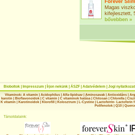
Forever Slim
Magas viszko
kifejlesztett,
bővebben »
Bioboltok
|
Impresszum
|
Írjon nekünk
|
ÁSZF
|
Adatvédelem
|
Jogi nyilatkozat
Vitaminok:
A vitamin
|
Acidophilus
|
Alfa-lipidsav
|
Aminosavak
|
Antioxidáns
|
Arg
karotin
|
Bioflavonoidok
|
C vitamin
|
C vitaminok hatása
|
Chitosan
|
Chlorella
|
Ciszt
K vitamin
|
Karotinoidok
|
Klorofill
|
Kolosztrum
|
L-Cystine
|
Lactoferrin- Lactoferin 
Polifenolok
|
Q10
|
Querc
Társoldalaink: