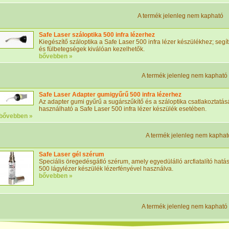
A termék jelenleg nem kapható
Safe Laser száloptika 500 infra lézerhez
Kiegészítő száloptika a Safe Laser 500 infra lézer készülékhez; segí
és fülbetegségek kiválóan kezelhetők.
bővebben »
A termék jelenleg nem kapható
Safe Laser Adapter gumigyűrű 500 infra lézerhez
Az adapter gumi gyűrű a sugárszűkítő és a száloptika csatlakoztatá
használható a Safe Laser 500 infra lézer készülék esetében.
bővebben »
A termék jelenleg nem kaphat
Safe Laser gél szérum
Speciális öregedésgátló szérum, amely egyedülálló arcfiatalító hatá
500 lágylézer készülék lézerfényével használva.
bővebben »
A termék jelenleg nem kapható