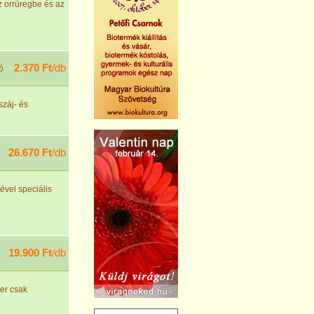
z orrüregbe és az
2.370 Ft
/db
ó
száj- és
26.670 Ft
/db
ével speciális
19.900 Ft
/db
er csak