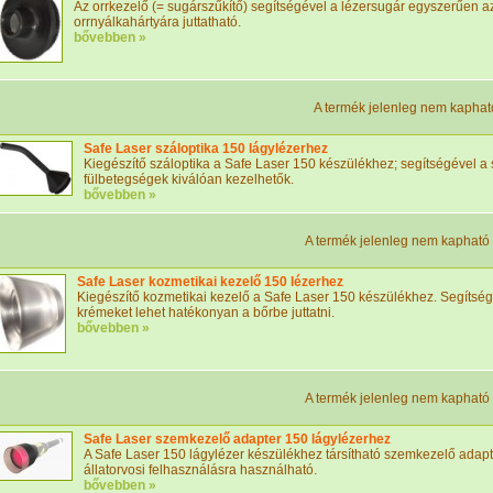
Az orrkezelő (= sugárszűkítő) segítségével a lézersugár egyszerűen a
orrnyálkahártyára juttatható.
bővebben »
A termék jelenleg nem kaphat
Safe Laser száloptika 150 lágylézerhez
Kiegészítő száloptika a Safe Laser 150 készülékhez; segítségével a 
fülbetegségek kiválóan kezelhetők.
bővebben »
A termék jelenleg nem kapható
Safe Laser kozmetikai kezelő 150 lézerhez
Kiegészítő kozmetikai kezelő a Safe Laser 150 készülékhez. Segítség
krémeket lehet hatékonyan a bőrbe juttatni.
bővebben »
A termék jelenleg nem kapható
Safe Laser szemkezelő adapter 150 lágylézerhez
A Safe Laser 150 lágylézer készülékhez társítható szemkezelő adapt
állatorvosi felhasználásra használható.
bővebben »