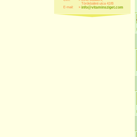
Törökbálinti utca 42/B
E-mail:
»
info@vitaminsziget.com