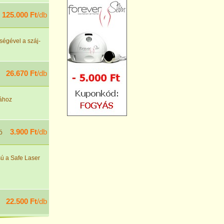
125.000 Ft
/db
tségével a száj-
26.670 Ft
/db
sához
3.900 Ft
/db
ó
sú a Safe Laser
22.500 Ft
/db