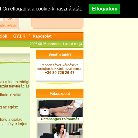
egisztráció
Nézzen körül áruházunkban!
Ön elfogadja a cookie-k használatát.
Elfogadom
A kosár jelenleg üres
ejtett jelszó
ciók
GY.I.K.
Kapcsolat
2026.08.08. szombat, László napja
Segíthetünk?
Rendelésével, kérdésével
forduljon hozzánk bizalommal!
+36 30 726 26 47
nak minden eddigi
izált fényterápiás
Fókuszpont
ható, ezáltal
ég az egész
Ultrahangos zsírbontás
zható a család
sa mélyre terjed,