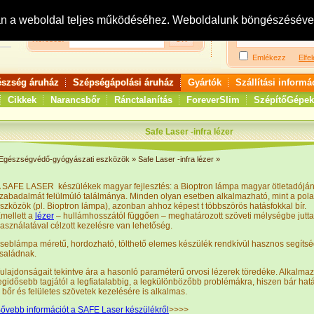
Bejelentkezés:
R
an a weboldal teljes működéséhez. Weboldalunk böngészésével 
Keresés:
Emlékezz
Elfel
észség áruház
Szépségápolási áruház
Gyártók
Szállítási informá
Cikkek
Narancsbőr
Ránctalanítás
ForeverSlim
SzépítőGépek
Safe Laser -infra lézer
Egészségvédő-gyógyászati eszközök
»
Safe Laser -infra lézer
»
 SAFE LASER készülékek magyar fejlesztés: a Bioptron lámpa magyar ötletadójá
zabadalmát felülmúló találmánya. Minden olyan esetben alkalmazható, mint a polar
szközök (pl. Bioptron lámpa), azonban ahhoz képest t többszörös hatásfokkal bír.
mellett a
lézer
– hullámhosszától függően – meghatározott szöveti mélységbe juttat
asználatával célzott kezelésre van lehetőség.
seblámpa méretű, hordozható, tölthető elemes készülék rendkívül hasznos segíts
saládnak.
ulajdonságait tekintve ára a hasonló paraméterű orvosi lézerek töredéke. Alkalma
egidősebb tagjától a legfiatalabbig, a legkülönbözőbb problémákra, hiszen bár hatá
 bőr és felületes szövetek kezelésére is alkalmas.
ővebb információt a SAFE Laser készülékről
>>>>