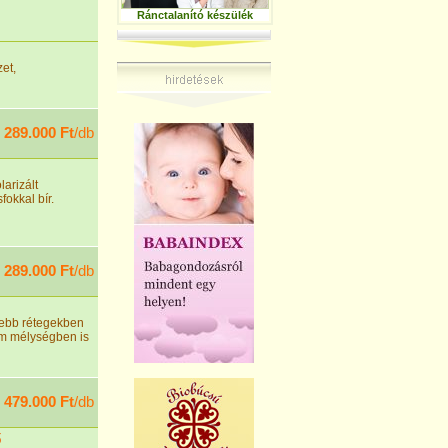
Ránctalanító készülék
et,
289.000 Ft
/db
arizált
fokkal bír.
289.000 Ft
/db
yebb rétegekben
 cm mélységben is
479.000 Ft
/db
ő