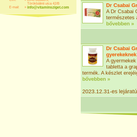
Törökbálinti utca 42/B
Dr Csabai Gr
E-mail:
»
info@vitaminsziget.com
A Dr Csabai 
természetes 
bővebben »
Dr Csabai Gr
gyerekeknek 
A gyermekek 
tabletta a gr
termék. A készlet erejéi
bővebben »
2023.12.31-es lejáratú