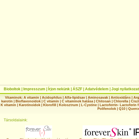
Bioboltok
|
Impresszum
|
Írjon nekünk
|
ÁSZF
|
Adatvédelem
|
Jogi nyilatkozat
Vitaminok:
A vitamin
|
Acidophilus
|
Alfa-lipidsav
|
Aminosavak
|
Antioxidáns
|
Arg
karotin
|
Bioflavonoidok
|
C vitamin
|
C vitaminok hatása
|
Chitosan
|
Chlorella
|
Ciszt
K vitamin
|
Karotinoidok
|
Klorofill
|
Kolosztrum
|
L-Cystine
|
Lactoferrin- Lactoferin 
Polifenolok
|
Q10
|
Querc
Társoldalaink: