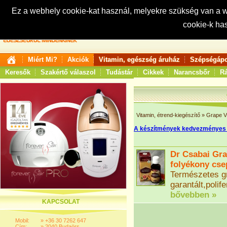
Ez a webhely cookie-kat használ, melyekre szükség van a
cookie-k ha
Keresés:
Miért Mi?
Akciók
Vitamin, egészség áruház
Szépségápo
Keresők
Szakértő válaszol
Tudástár
Cikkek
Narancsbőr
Rá
Vitamin, étrend-kiegészítő
»
Grape V
A készítmények kedvezményes
Dr Csabai Gra
folyékony cse
Természetes gr
garantált,polif
bővebben »
KAPCSOLAT
Mobil:
»
+36 30 7262 647
Cím:
»
2040 Budaörs,