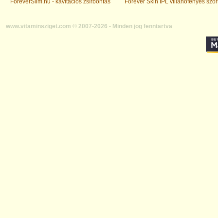
ForeverSlim.hu - kavitációs zsírbontás
Forever Skin IPL villanófényes szőr
www.vitaminsziget.com © 2007-2026 - Minden jog fenntartva