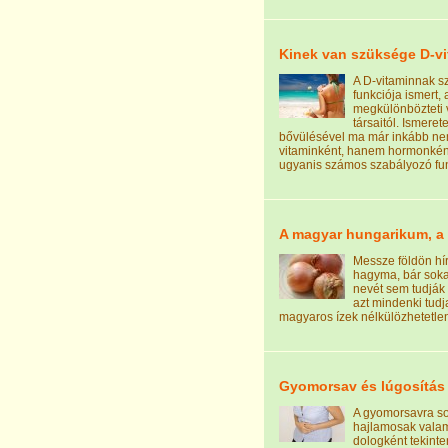
Kinek van szüksége D-v
A D-vitaminnak s
funkciója ismert,
megkülönbözteti 
társaitól. Ismeret
bővülésével ma már inkább ne
vitaminként, hanem hormonként
ugyanis számos szabályozó fun
A magyar hungarikum, 
Messze földön hí
hagyma, bár sok
nevét sem tudják 
azt mindenki tudj
magyaros ízek nélkülözhetetlen
Gyomorsav és lúgosítás
A gyomorsavra s
hajlamosak valam
dologként tekinte