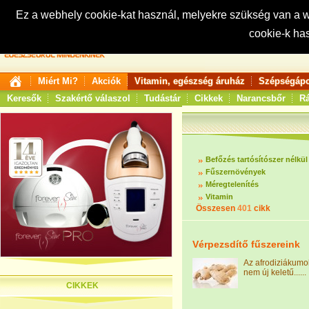
Ez a webhely cookie-kat használ, melyekre szükség van a
cookie-k ha
Keresés:
Miért Mi?
Akciók
Vitamin, egészség áruház
Szépségápo
Keresők
Szakértő válaszol
Tudástár
Cikkek
Narancsbőr
Rá
Befőzés tartósítószer nélkül
Fűszernövények
Méregtelenítés
Vitamin
Összesen
401
cikk
Vérpezsdítő fűszereink
Az afrodiziákumo
nem új keletű......
CIKKEK