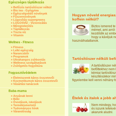
Egészséges táplálkozás
»
Befőzés tartósítószer nélkül
»
Bio tea - Gyógytea
»
Egészségvédő növények
Hogyan növeld energias
»
Fűszernövények
koffein nélkül?
»
Lúgosítás-supergreens
»
LÚGOSVÍZ - Vízionizálás
»
Méregtelenítés
Biztos ismered te 
»
Táplálkozás
mémet, ami arról
»
Tiszta víz
kezdődik az embe
»
Vitamin
hogy a kávéjuk n
használhatatlanok.
Wellnes - Fitness
»
Fitness
»
Lelki egészség
»
Narancsbőr
»
Programok
Tartósítószer nélküli bef
»
Ultrahangos zsírbontás
»
Wellness szolgáltatások
A tartósítószer nél
»
Zsírégetés-fogyókúra
befőttekhez nem
Fogyasztóvédelem
kémiai tartósítósz
készítésükkor m
»
Élelmiszerek káros összetevői
figyelembe kell venni néhány f
»
Kozmetikumok káros összetevői
»
Vásárlási tanácsok
Baba-mama
»
Anyának lenni
Ételek és italok a jobb a
»
Bébi
»
Óvodások, iskolások
Nem mindegy, ho
»
Termékismertető
»
Tudományos hírek
és iszunk lefekvés
»
Várandósság
akarunk aludni.