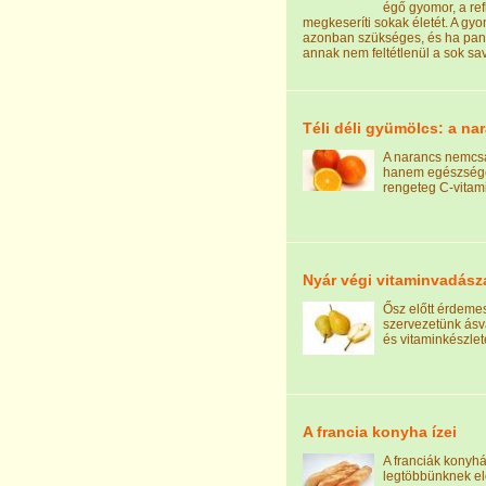
égő gyomor, a ref
megkeseríti sokak életét. A gy
azonban szükséges, és ha pan
annak nem feltétlenül a sok sa
Téli déli gyümölcs: a na
A narancs nemcsa
hanem egészsége
rengeteg C-vitami
Nyár végi vitaminvadász
Ősz előtt érdeme
szervezetünk ásv
és vitaminkészletét
A francia konyha ízei
A franciák konyhá
legtöbbünknek el