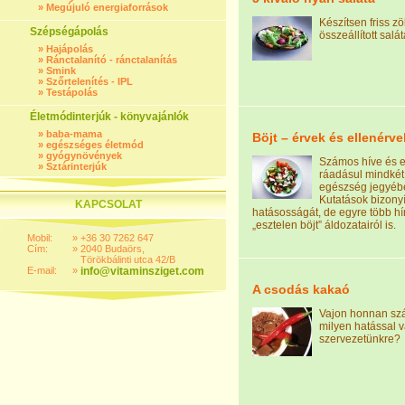
»
Megújuló energiaforrások
Készítsen friss z
Szépségápolás
összeállított salát
»
Hajápolás
»
Ránctalanító - ránctalanítás
»
Smink
»
Szőrtelenítés - IPL
»
Testápolás
Életmódinterjúk - könyvajánlók
»
baba-mama
Böjt – érvek és ellenérve
»
egészséges életmód
»
gyógynövények
Számos híve és e
»
Sztárinterjúk
ráadásul mindkét
egészség jegyébe
Kutatások bizonyí
KAPCSOLAT
hatásosságát, de egyre több hír
„esztelen böjt” áldozatairól is.
Mobil:
»
+36 30 7262 647
Cím:
»
2040 Budaörs,
Törökbálinti utca 42/B
E-mail:
»
info@vitaminsziget.com
A csodás kakaó
Vajon honnan szá
milyen hatással 
szervezetünkre?