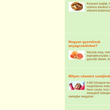
Kevesen tudják, 
számos ásványi 
vitamint tartalmaz
Hogyan gyorsítsuk
anyagcserénket?
Nézzük meg, mel
leghatékonyabb 
gyorsító ételek, it
Milyen vitamint szedjünk
A téli hónapok k
meghűléses bete
Nem csoda, hisz 
melegből hidegbe
melegbe megyünk.