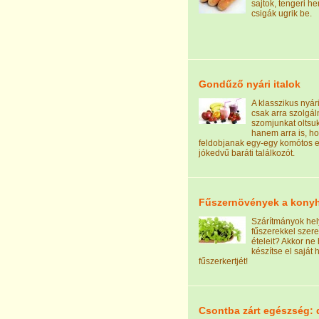
sajtok, tengeri he
csigák ugrik be.
Gondűző nyári italok
A klasszikus nyár
csak arra szolgál
szomjunkat oltsuk
hanem arra is, h
feldobjanak egy-egy komótos e
jókedvű baráti találkozót.
Fűszernövények a kony
Szárítmányok hely
fűszerekkel szere
ételeit? Akkor ne
készítse el saját 
fűszerkertjét!
Csontba zárt egészség: 