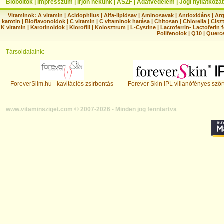
Bioboltok
|
Impresszum
|
Írjon nekünk
|
ÁSZF
|
Adatvédelem
|
Jogi nyilatkozat
Vitaminok:
A vitamin
|
Acidophilus
|
Alfa-lipidsav
|
Aminosavak
|
Antioxidáns
|
Arg
karotin
|
Bioflavonoidok
|
C vitamin
|
C vitaminok hatása
|
Chitosan
|
Chlorella
|
Ciszt
K vitamin
|
Karotinoidok
|
Klorofill
|
Kolosztrum
|
L-Cystine
|
Lactoferrin- Lactoferin 
Polifenolok
|
Q10
|
Querc
Társoldalaink:
ForeverSlim.hu - kavitációs zsírbontás
Forever Skin IPL villanófényes szőr
www.vitaminsziget.com © 2007-2026 - Minden jog fenntartva