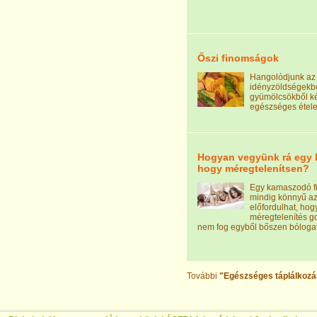
Őszi finomságok
Hangolódjunk az 
idényzöldségekbő
gyümölcsökből ké
egészséges étele
Hogyan vegyünk rá egy 
hogy méregtelenítsen?
Egy kamaszodó fi
mindig könnyű az
előfordulhat, hog
méregtelenítés g
nem fog egyből bőszen bólogat
További
"Egészséges táplálkozá