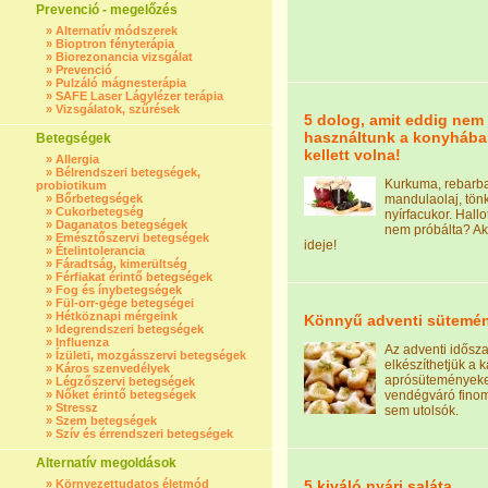
Prevenció - megelőzés
»
Alternatív módszerek
»
Bioptron fényterápia
»
Biorezonancia vizsgálat
»
Prevenció
»
Pulzáló mágnesterápia
»
SAFE Laser Lágylézer terápia
»
Vizsgálatok, szűrések
5 dolog, amit eddig nem
használtunk a konyhába
Betegségek
kellett volna!
»
Allergia
»
Bélrendszeri betegségek,
Kurkuma, rebarba
probiotikum
»
Bőrbetegségek
mandulaolaj, tönk
»
Cukorbetegség
nyírfacukor. Hallo
»
Daganatos betegségek
nem próbálta? Akk
»
Emésztőszervi betegségek
ideje!
»
Ételintolerancia
»
Fáradtság, kimerültség
»
Férfiakat érintő betegségek
»
Fog és ínybetegségek
»
Fül-orr-gége betegségei
»
Hétköznapi mérgeink
Könnyű adventi sütemé
»
Idegrendszeri betegségek
»
Influenza
Az adventi idősz
»
Ízületi, mozgásszervi betegségek
elkészíthetjük a 
»
Káros szenvedélyek
aprósüteményeke
»
Légzőszervi betegségek
»
Nőket érintő betegségek
vendégváró fino
»
Stressz
sem utolsók.
»
Szem betegségek
»
Szív és érrendszeri betegségek
Alternatív megoldások
»
Környezettudatos életmód
5 kiváló nyári saláta