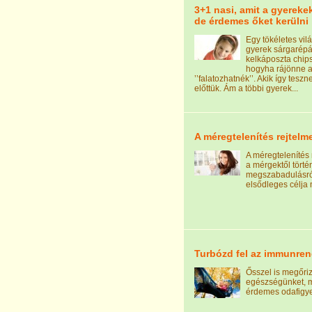
3+1 nasi, amit a gyereke
de érdemes őket kerülni
Egy tökéletes vi
gyerek sárgarépá
kelkáposzta chips
hogyha rájönne 
’’falatozhatnék’’. Akik így teszn
előttük. Ám a többi gyerek...
A méregtelenítés rejtelm
A méregtelenítés
a mérgektől törté
megszabadulásról
elsődleges célja 
Turbózd fel az immunren
Ősszel is megőri
egészségünket, m
érdemes odafigye