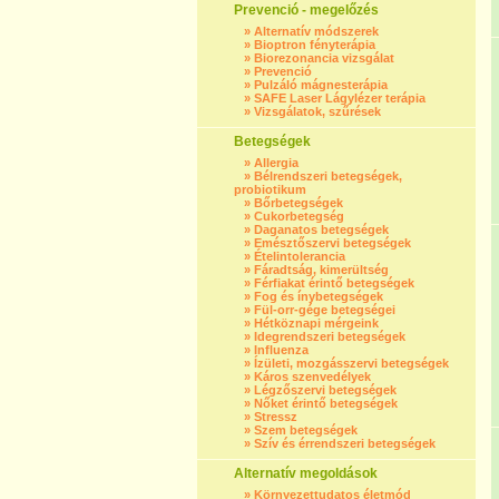
Prevenció - megelőzés
»
Alternatív módszerek
»
Bioptron fényterápia
»
Biorezonancia vizsgálat
»
Prevenció
»
Pulzáló mágnesterápia
»
SAFE Laser Lágylézer terápia
»
Vizsgálatok, szűrések
Betegségek
»
Allergia
»
Bélrendszeri betegségek,
probiotikum
»
Bőrbetegségek
»
Cukorbetegség
»
Daganatos betegségek
»
Emésztőszervi betegségek
»
Ételintolerancia
»
Fáradtság, kimerültség
»
Férfiakat érintő betegségek
»
Fog és ínybetegségek
»
Fül-orr-gége betegségei
»
Hétköznapi mérgeink
»
Idegrendszeri betegségek
»
Influenza
»
Ízületi, mozgásszervi betegségek
»
Káros szenvedélyek
»
Légzőszervi betegségek
»
Nőket érintő betegségek
»
Stressz
»
Szem betegségek
»
Szív és érrendszeri betegségek
Alternatív megoldások
»
Környezettudatos életmód