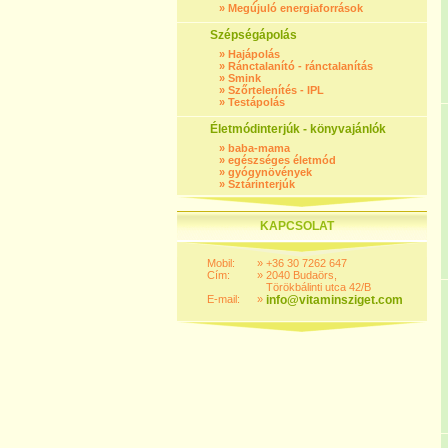
»
Megújuló energiaforrások
Szépségápolás
»
Hajápolás
»
Ránctalanító - ránctalanítás
»
Smink
»
Szőrtelenítés - IPL
»
Testápolás
Életmódinterjúk - könyvajánlók
»
baba-mama
»
egészséges életmód
»
gyógynövények
»
Sztárinterjúk
KAPCSOLAT
Mobil:
»
+36 30 7262 647
Cím:
»
2040 Budaörs,
Törökbálinti utca 42/B
E-mail:
»
info@vitaminsziget.com