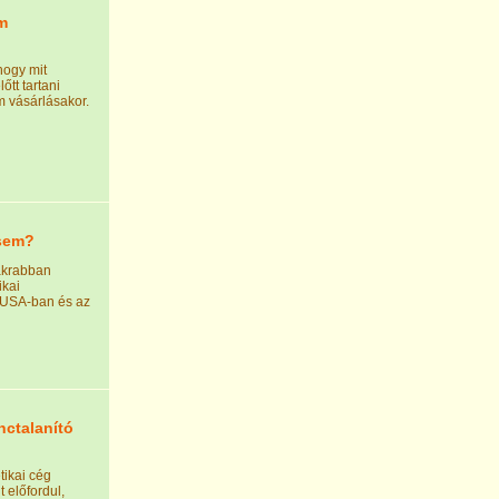
m
hogy mit
tt tartani
m vásárlásakor.
 sem?
akrabban
ikai
 USA-ban és az
nctalanító
ikai cég
t előfordul,