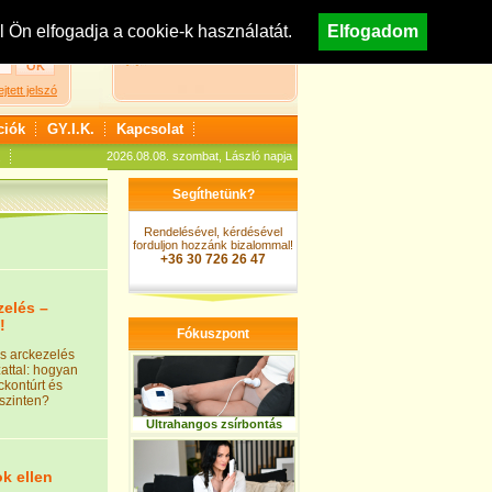
egisztráció
Nézzen körül áruházunkban!
Ön elfogadja a cookie-k használatát.
Elfogadom
A kosár jelenleg üres
ejtett jelszó
ciók
GY.I.K.
Kapcsolat
2026.08.08. szombat, László napja
Segíthetünk?
Rendelésével, kérdésével
forduljon hozzánk bizalommal!
+36 30 726 26 47
zelés –
!
Fókuszpont
s arckezelés
attal: hogyan
ckontúrt és
jtszinten?
Ultrahangos zsírbontás
k ellen