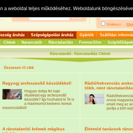
Bejelentkezés:
R
an a weboldal teljes működéséhez. Weboldalunk böngészésével 
Keresés:
Emlékezz
Elfel
észség áruház
Szépségápolási áruház
Gyártók
Szállítási informá
Cikkek
Narancsbőr
Ránctalanítás
ForeverSlim
SzépítőGépek
Ránctalanító - Ránctalanítás Cikkek
Összesen
48
cikk
Ragyogj arcfeszesítő készülékkel!
Rádiófrekvenciás arcke
több, mint ránctalanítás
Hogyan dobja fel napi
rituálédat egy arcfeszesítő
Rádiófrekvenciá
készülék? Így hozhatod ki Te is
orvosi magyaráz
a maximumot kedvenc koreai
emeli meg az ar
esszenciádból!
javítja a bőrt se
A ránctalanító krémek mágikus
Életmód tanácsok ránco