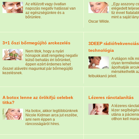
Az eltúlzott vagy óvatlan
,,Egy asszony c
napozás negatív hatással van
elégedett teljes
az egészségünkre és a
tíz évvel fiatala
bőrünkre.
mint a saját lán
Oscar Wilde.
3+1 őszi bőrmegújító arckezelés
3DEEP rádiófrekvenciás 
technológia
Nem titok, hogy a nyári
hónapok alatt rengeteg negatív
A világon nők mil
külső behatás éri bőrünket,
olyan termékeke
éppen ezért érdemes lehet
ápolhatják arcu
ősszel alávetni magunkat pár bőrmegújító
mérsékelhetik a
kezelésnek.
felbukkanó jeleit.
A botox lenne az örökifjú celebek
Lézeres ránctalanítás
titka?
A lézeres ránctal
lézer segítségév
Ha botox, akkor legtöbbünknek
utána a páciens
Nicole Kidman arca jut eszébe,
otthon kell mara
ami nem éppen a
ráncosságáról híres.