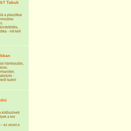
ok? Tabuk
á a plasztikai
nomszálas
s,
ncfeltöltés,
ika - mit kell
okban
iai hámlasztás,
lézer,
maroller,
abrázió -
kről tudni!
udni
a kötőszöveti
lyek a kor
– ez vezet a