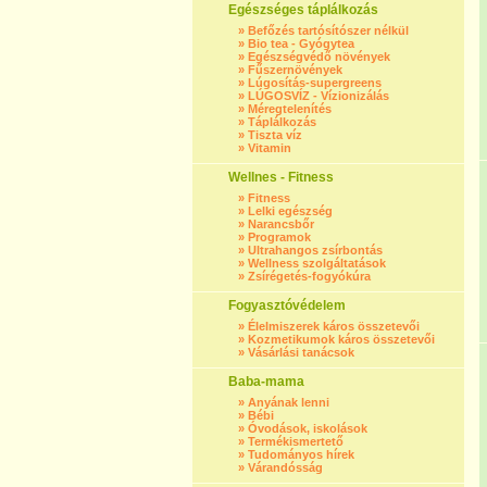
Egészséges táplálkozás
»
Befőzés tartósítószer nélkül
»
Bio tea - Gyógytea
»
Egészségvédő növények
»
Fűszernövények
»
Lúgosítás-supergreens
»
LÚGOSVÍZ - Vízionizálás
»
Méregtelenítés
»
Táplálkozás
»
Tiszta víz
»
Vitamin
Wellnes - Fitness
»
Fitness
»
Lelki egészség
»
Narancsbőr
»
Programok
»
Ultrahangos zsírbontás
»
Wellness szolgáltatások
»
Zsírégetés-fogyókúra
Fogyasztóvédelem
»
Élelmiszerek káros összetevői
»
Kozmetikumok káros összetevői
»
Vásárlási tanácsok
Baba-mama
»
Anyának lenni
»
Bébi
»
Óvodások, iskolások
»
Termékismertető
»
Tudományos hírek
»
Várandósság