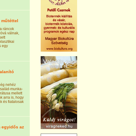
 műtéttel
 a ráncok
róvá válnak,
ett
plasztikai
s egy
talanító
lég nehéz
 család-munka-
rátusa mellett
k arra is, hogy
k és fiatalosak
m egyidős az