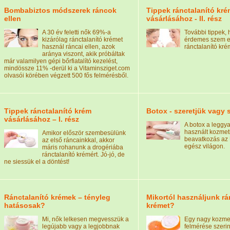
Bombabiztos módszerek ráncok
Tippek ránctalanító kré
ellen
vásárlásához - II. rész
A 30 év feletti nők 69%-a
További tippek, 
kizárólag ránctalanító krémet
érdemes szem elő
használ ráncai ellen, azok
ránctalanító kré
aránya viszont, akik próbáltak
már valamilyen gépi bőrfiatalító kezelést,
mindössze 11% -derül ki a Vitaminsziget.com
olvasói körében végzett 500 fős felmérésből.
Tippek ránctalanító krém
Botox - szeretjük vagy
vásárlásához – I. rész
A botox a leggy
használt kozmet
Amikor először szembesülünk
beavatkozás az
az első ráncainkkal, akkor
egész világon.
máris rohanunk a drogériába
ránctalanító krémért. Jó-jó, de
ne siessük el a döntést!
Ránctalanító krémek – tényleg
Mikortól használjunk rá
hatásosak?
krémet?
Mi, nők lelkesen megvesszük a
Egy nagy kozmet
legújabb vagy a legjobbnak
felmérése szerin