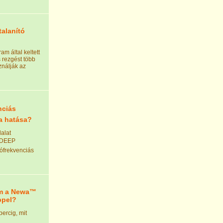
talanító
am által keltett
 rezgést több
ználják az
nciás
ia hatása?
alat
3DEEP
iófrekvenciás
m a Newa™
ppel?
ercig, mit