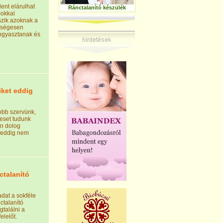
ent elárulhat
Ránctalanító készülék
Sokkal
zik azoknak a
zségesen
fogyasztanak és
iket eddig
obb szervünk,
eset tudunk
an dolog
t eddig nem
ctalanító
dat a sokféle
ctalanító
gtalálni a
lelőt.