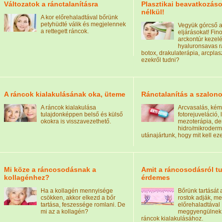
Változatok a ránctalanításra
Plasztikai beavatkozás
nélkül!
A kor előrehaladtával bőrünk
petyhüdté válik és megjelennek
Vegyük górcső al
a rettegett ráncok.
eljárásokat! Fi
arckontúr kezelé
hyaluronsavas rá
botox, drakulaterápia, arcplaszt
ezekről tudni?
A ráncok kialakulásának oka, üteme
Ránctalanítás a szalon
A ráncok kialakulása
Arcvasalás, kém
tulajdonképpen belső és külső
fotorejuveláció, 
okokra is visszavezethető.
mezoterápia, der
hidro/mikroderm
utánajártunk, hogy mit kell eze
Mi köze a ráncosodásnak a
Amit a ráncosodásról t
kollagénhez?
érdemes
Ha a kollagén mennyisége
Bőrünk tartását 
csökken, akkor elkezd a bőr
rostok adják, me
tartása, feszessége romlani. De
előrehaladtával
mi az a kollagén?
meggyengülnek 
ráncok kialakulásához.