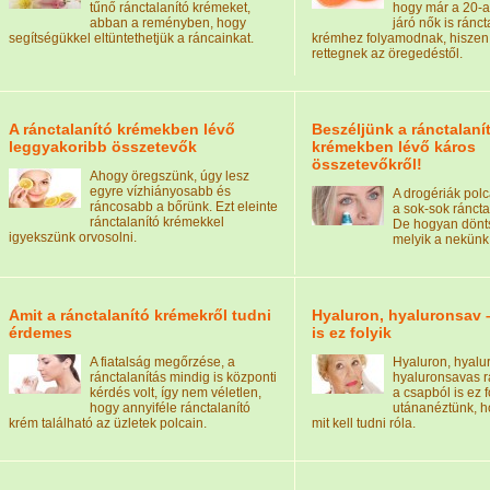
tűnő ránctalanító krémeket,
hogy már a 20-a
abban a reményben, hogy
járó nők is ránct
segítségükkel eltüntethetjük a ráncainkat.
krémhez folyamodnak, hiszen
rettegnek az öregedéstől.
A ránctalanító krémekben lévő
Beszéljünk a ránctalaní
leggyakoribb összetevők
krémekben lévő káros
összetevőkről!
Ahogy öregszünk, úgy lesz
egyre vízhiányosabb és
A drogériák pol
ráncosabb a bőrünk. Ezt eleinte
a sok-sok ráncta
ránctalanító krémekkel
De hogyan dönts
igyekszünk orvosolni.
melyik a nekünk
Amit a ránctalanító krémekről tudni
Hyaluron, hyaluronsav 
érdemes
is ez folyik
A fiatalság megőrzése, a
Hyaluron, hyalu
ránctalanítás mindig is központi
hyaluronsavas r
kérdés volt, így nem véletlen,
a csapból is ez f
hogy annyiféle ránctalanító
utánanéztünk, h
krém található az üzletek polcain.
mit kell tudni róla.