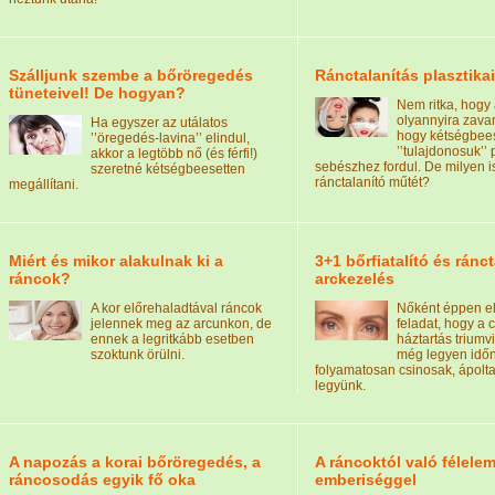
Szálljunk szembe a bőröregedés
Ránctalanítás plasztikai
tüneteivel! De hogyan?
Nem ritka, hogy
olyannyira zava
Ha egyszer az utálatos
hogy kétségbees
’’öregedés-lavina’’ elindul,
’’tulajdonosuk’’ 
akkor a legtöbb nő (és férfi!)
sebészhez fordul. De milyen i
szeretné kétségbeesetten
ránctalanító műtét?
megállítani.
Miért és mikor alakulnak ki a
3+1 bőrfiatalító és ránc
ráncok?
arckezelés
A kor előrehaladtával ráncok
Nőként éppen e
jelennek meg az arcunkon, de
feladat, hogy a
ennek a legritkább esetben
háztartás triumvi
szoktunk örülni.
még legyen időn
folyamatosan csinosak, ápolta
legyünk.
A napozás a korai bőröregedés, a
A ráncoktól való félele
ráncosodás egyik fő oka
emberiséggel