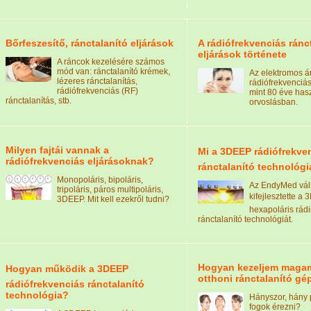
Bőrfeszesítő, ránctalanító eljárások
A rádiófrekvenciás ránc
eljárások története
A ráncok kezelésére számos
mód van: ránctalanító krémek,
Az elektromos ár
lézeres ránctalanítás,
rádiófrekvenciás
rádiófrekvenciás (RF)
mint 80 éve has
ránctalanítás, stb.
orvoslásban.
Milyen fajtái vannak a
Mi a 3DEEP rádiófrekve
rádiófrekvenciás eljárásoknak?
ránctalanító technológ
Monopoláris, bipoláris,
Az EndyMed váll
tripoláris, páros multipoláris,
kifejlesztette a 
3DEEP. Mit kell ezekről tudni?
hexapoláris rád
ránctalanító technológiát.
Hogyan kezeljem maga
Hogyan működik a 3DEEP
otthoni ránctalanító gé
rádiófrekvenciás ránctalanító
technológia?
Hányszor, hány p
fogok érezni?