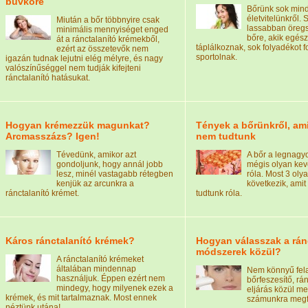
bűvköre
Bőrünk sok mind
életvitelünkről. 
Miután a bőr többnyire csak
lassabban öregs
minimális mennyiséget enged
bőre, akik egés
át a ránctalanító krémekből,
táplálkoznak, sok folyadékot 
ezért az összetevők nem
sportolnak.
igazán tudnak lejutni elég mélyre, és nagy
valószínűséggel nem tudják kifejteni
ránctalanító hatásukat.
Hogyan krémezzük magunkat?
Tények a bőrünkről, am
Arcmasszázs? Igen!
nem tudtunk
Tévedünk, amikor azt
A bőr a legnagy
gondoljunk, hogy annál jobb
mégis olyan kev
lesz, minél vastagabb rétegben
róla. Most 3 oly
kenjük az arcunkra a
következik, ami
ránctalanító krémet.
tudtunk róla.
Káros ránctalanító krémek?
Hogyan válasszak a rán
módszerek közül?
A ránctalanító krémeket
általában mindennap
Nem könnyű fela
használjuk. Éppen ezért nem
bőrfeszesítő, rán
mindegy, hogy milyenek ezek a
eljárás közül me
krémek, és mit tartalmaznak. Most ennek
számunkra megfe
néztünk utána!