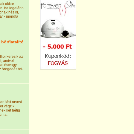
sak akkor
en, ha legalább
bbnak néz ki,
ya” - mondta
bőrfiatalító
liói keresik az
t, amivel
kat és/vagy
z öregedés fel-
anítást orvosi
el végzik,
nek két hétig
dnia.