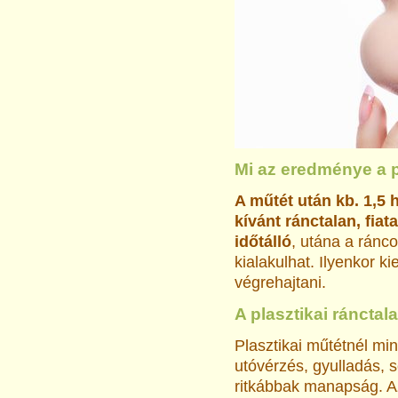
Mi az eredménye a p
A műtét után kb. 1,5 h
kívánt ránctalan, fia
időtálló
, utána a ránc
kialakulhat. Ilyenkor k
végrehajtani.
A plasztikai ránctal
Plasztikai műtétnél mi
utóvérzés, gyulladás, 
ritkábbak manapság. A