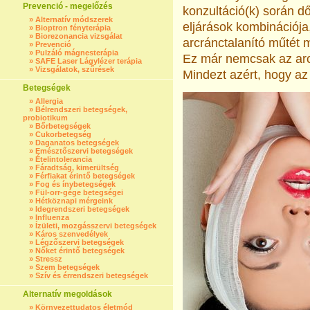
Prevenció - megelőzés
konzultáció(k) során d
»
Alternatív módszerek
eljárások kombinációja
»
Bioptron fényterápia
»
Biorezonancia vizsgálat
arcránctalanító műtét m
»
Prevenció
»
Pulzáló mágnesterápia
Ez már nemcsak az ar
»
SAFE Laser Lágylézer terápia
»
Vizsgálatok, szűrések
Mindezt azért, hogy a
Betegségek
»
Allergia
»
Bélrendszeri betegségek,
probiotikum
»
Bőrbetegségek
»
Cukorbetegség
»
Daganatos betegségek
»
Emésztőszervi betegségek
»
Ételintolerancia
»
Fáradtság, kimerültség
»
Férfiakat érintő betegségek
»
Fog és ínybetegségek
»
Fül-orr-gége betegségei
»
Hétköznapi mérgeink
»
Idegrendszeri betegségek
»
Influenza
»
Ízületi, mozgásszervi betegségek
»
Káros szenvedélyek
»
Légzőszervi betegségek
»
Nőket érintő betegségek
»
Stressz
»
Szem betegségek
»
Szív és érrendszeri betegségek
Alternatív megoldások
»
Környezettudatos életmód