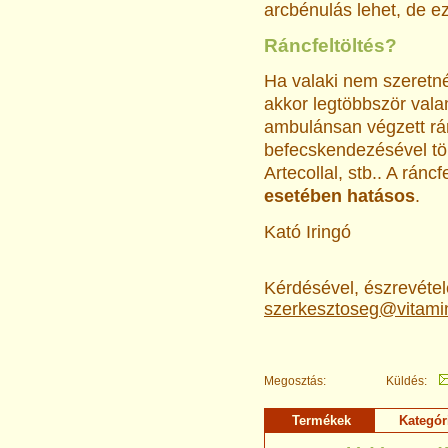
arcbénulás lehet, de ez
Ráncfeltöltés?
Ha valaki nem szeretné
akkor legtöbbször valam
ambulánsan végzett rán
befecskendezésével tö
Artecollal, stb.. A ránc
esetében hatásos
.
Kató Iringó
Kérdésével, észrevételé
szerkesztoseg@vitami
Megosztás:
Küldés:
Termékek
Kategór