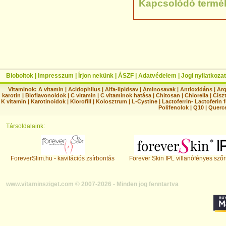
Kapcsolódó termé
Bioboltok
|
Impresszum
|
Írjon nekünk
|
ÁSZF
|
Adatvédelem
|
Jogi nyilatkozat
Vitaminok:
A vitamin
|
Acidophilus
|
Alfa-lipidsav
|
Aminosavak
|
Antioxidáns
|
Arg
karotin
|
Bioflavonoidok
|
C vitamin
|
C vitaminok hatása
|
Chitosan
|
Chlorella
|
Ciszt
K vitamin
|
Karotinoidok
|
Klorofill
|
Kolosztrum
|
L-Cystine
|
Lactoferrin- Lactoferin 
Polifenolok
|
Q10
|
Querc
Társoldalaink:
ForeverSlim.hu - kavitációs zsírbontás
Forever Skin IPL villanófényes szőr
www.vitaminsziget.com © 2007-2026 - Minden jog fenntartva