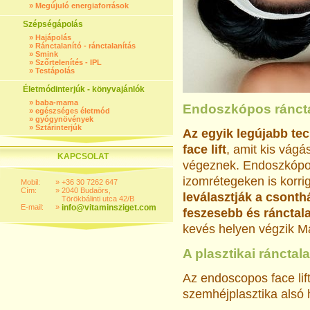
»
Megújuló energiaforrások
Szépségápolás
»
Hajápolás
»
Ránctalanító - ránctalanítás
»
Smink
»
Szőrtelenítés - IPL
»
Testápolás
Életmódinterjúk - könyvajánlók
»
baba-mama
Endoszkópos ránctal
»
egészséges életmód
»
gyógynövények
»
Sztárinterjúk
Az egyik legújabb te
face lift
, amit kis vág
KAPCSOLAT
végeznek. Endoszkópos 
izomrétegeken is korri
Mobil:
»
+36 30 7262 647
Cím:
»
2040 Budaörs,
leválasztják a csonthá
Törökbálinti utca 42/B
E-mail:
»
info@vitaminsziget.com
feszesebb és ránctal
kevés helyen végzik M
A plasztikai ránctal
Az endoscopos face lif
szemhéjplasztika alsó 