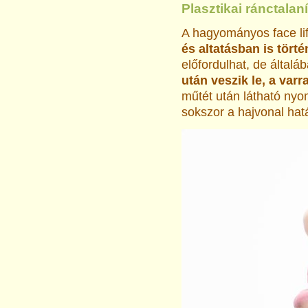
Plasztikai ránctalan
A hagyományos face lif
és altatásban is törté
előfordulhat, de általáb
után veszik le, a var
műtét után látható ny
sokszor a hajvonal hat