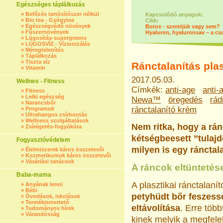
Egészséges táplálkozás
»
Befőzés tartósítószer nélkül
Kapcsolódó anyagok:
»
Bio tea - Gyógytea
Cikk:
»
Egészségvédő növények
Botox - szeretjük vagy sem?
»
Fűszernövények
Hyaluron, hyaluronsav – a csa
»
Lúgosítás-supergreens
»
LÚGOSVÍZ - Vízionizálás
»
Méregtelenítés
»
Táplálkozás
»
Tiszta víz
Ránctalanítás plas
»
Vitamin
2017.05.03.
Wellnes - Fitness
Címkék:
anti-age
anti-
»
Fitness
»
Lelki egészség
Newa™
öregedés
rád
»
Narancsbőr
ránctalanító krém
»
Programok
»
Ultrahangos zsírbontás
»
Wellness szolgáltatások
Nem ritka, hogy a rá
»
Zsírégetés-fogyókúra
kétségbeesett ’’tulaj
Fogyasztóvédelem
milyen is egy ránctal
»
Élelmiszerek káros összetevői
»
Kozmetikumok káros összetevői
»
Vásárlási tanácsok
A ráncok eltüntetése
Baba-mama
A plasztikai ránctalaní
»
Anyának lenni
»
Bébi
petyhüdt bőr feszessé
»
Óvodások, iskolások
»
Termékismertető
eltávolítása
. Erre töb
»
Tudományos hírek
»
Várandósság
kinek melyik a megfelel