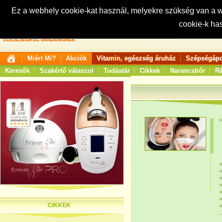
Ez a webhely cookie-kat használ, melyekre szükség van a
cookie-k ha
Keresés:
Miért Mi?
Akciók
Vitamin, egészség áruház
Szépségápo
Keresők
Szakértő válaszol
Tudástár
Cikkek
Narancsbőr
Rá
CIKKEK