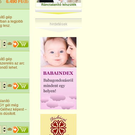
6.490 Ft
/db
ó
Ránctalanító készülék
sítő gép
nyban a legjobb
g lesz.
db
sítő gép
iszerelés az arc
gendő lehet.
db
lanító
RGY gél még
r Gélhez képest –
 dúsított.
db