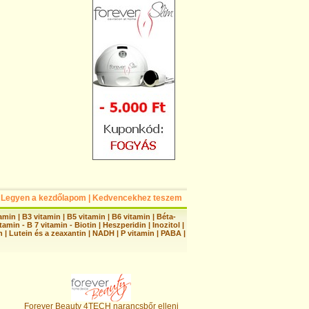
Legyen a kezdőlapom
|
Kedvencekhez teszem
tamin
|
B3 vitamin
|
B5 vitamin
|
B6 vitamin
|
Béta-
tamin - B 7 vitamin - Biotin
|
Heszperidin
|
Inozitol
|
n
|
Lutein és a zeaxantin
|
NADH
|
P vitamin
|
PABA
|
Forever Beauty 4TECH narancsbőr elleni