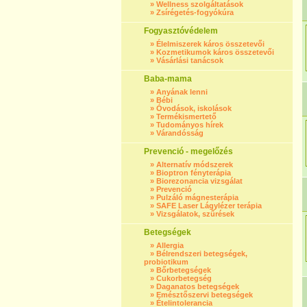
»
Wellness szolgáltatások
»
Zsírégetés-fogyókúra
Fogyasztóvédelem
»
Élelmiszerek káros összetevői
»
Kozmetikumok káros összetevői
»
Vásárlási tanácsok
Baba-mama
»
Anyának lenni
»
Bébi
»
Óvodások, iskolások
»
Termékismertető
»
Tudományos hírek
»
Várandósság
Prevenció - megelőzés
»
Alternatív módszerek
»
Bioptron fényterápia
»
Biorezonancia vizsgálat
»
Prevenció
»
Pulzáló mágnesterápia
»
SAFE Laser Lágylézer terápia
»
Vizsgálatok, szűrések
Betegségek
»
Allergia
»
Bélrendszeri betegségek,
probiotikum
»
Bőrbetegségek
»
Cukorbetegség
»
Daganatos betegségek
»
Emésztőszervi betegségek
»
Ételintolerancia