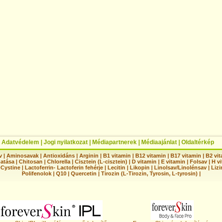
|
Adatvédelem
|
Jogi nyilatkozat
|
Médiapartnerek
|
Médiaajánlat
|
Oldaltérkép
v
|
Aminosavak
|
Antioxidáns
|
Arginin
|
B1 vitamin
|
B12 vitamin
|
B17 vitamin
|
B2 vi
hatása
|
Chitosan
|
Chlorella
|
Cisztein (L-cisztein)
|
D vitamin
|
E vitamin
|
Folsav
|
H vi
-Cystine
|
Lactoferrin- Lactoferin fehérje
|
Lecitin
|
Likopin
|
Linolsav/Linolénsav
|
Lizi
Polifenolok
|
Q10
|
Quercetin
|
Tirozin (L-Tirozin, Tyrosin, L-tyrosin)
|