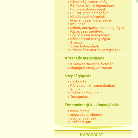
»
Fáradtság, kimerültség
»
Férfiakat érintő betegségek
»
Fog és ínybetegségek
»
Fül-orr-gége betegségei
»
Hétköznapi mérgeink
»
Idegrendszeri betegségek
»
Influenza
»
Ízületi, mozgásszervi betegségek
»
Káros szenvedélyek
»
Légzőszervi betegségek
»
Nőket érintő betegségek
»
Stressz
»
Szem betegségek
»
Szív és érrendszeri betegségek
Alternatív megoldások
»
Környezettudatos életmód
»
Megújuló energiaforrások
Szépségápolás
»
Hajápolás
»
Ránctalanító - ránctalanítás
»
Smink
»
Szőrtelenítés - IPL
»
Testápolás
Életmódinterjúk - könyvajánlók
»
baba-mama
»
egészséges életmód
»
gyógynövények
»
Sztárinterjúk
KAPCSOLAT