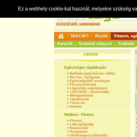
Ez a webhely cookie-kat használ, melyekre szükség v
Miért Mi?
Akciók
Vitamin, eg
Keresők
Szakértő válaszol
Tudástár
CIKKEK
Egészséges táplálkozás
»
Befőzés tartósítószer nélkül
»
Bio tea - Gyógytea
»
Egészségvédő növények
»
Fűszernövények
»
Lúgosítás-supergreens
»
LÚGOSVÍZ - Vízionizálás
»
Méregtelenítés
»
Táplálkozás
»
Tiszta víz
»
Vitamin
Wellnes - Fitness
»
Fitness
»
Lelki egészség
»
Narancsbőr
»
Programok
»
Ultrahangos zsírbontás