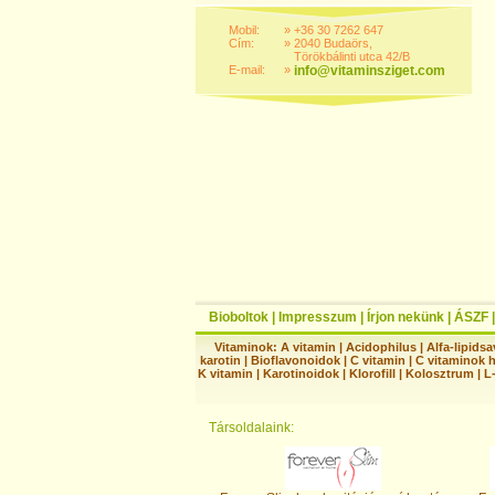
Mobil:
»
+36 30 7262 647
Cím:
»
2040 Budaörs,
Törökbálinti utca 42/B
E-mail:
»
info@vitaminsziget.com
Bioboltok
|
Impresszum
|
Írjon nekünk
|
ÁSZF
Vitaminok:
A vitamin
|
Acidophilus
|
Alfa-lipidsa
karotin
|
Bioflavonoidok
|
C vitamin
|
C vitaminok 
K vitamin
|
Karotinoidok
|
Klorofill
|
Kolosztrum
|
L
Társoldalaink: