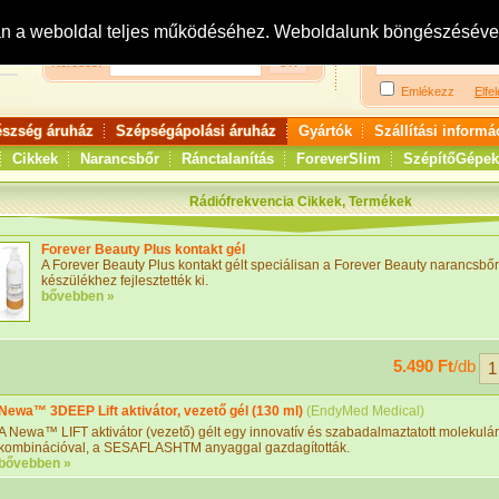
Bejelentkezés:
R
an a weboldal teljes működéséhez. Weboldalunk böngészésével 
Keresés:
Emlékezz
Elfel
észség áruház
Szépségápolási áruház
Gyártók
Szállítási informá
Cikkek
Narancsbőr
Ránctalanítás
ForeverSlim
SzépítőGépek
Rádiófrekvencia Cikkek, Termékek
Forever Beauty Plus kontakt gél
A Forever Beauty Plus kontakt gélt speciálisan a Forever Beauty narancsbőr
készülékhez fejlesztették ki.
bővebben »
5.490 Ft
/db
Newa™ 3DEEP Lift aktivátor, vezető gél (130 ml)
(
EndyMed Medical
)
A Newa™ LIFT aktivátor (vezető) gélt egy innovatív és szabadalmaztatott molekulár
kombinációval, a SESAFLASHTM anyaggal gazdagították.
bővebben »