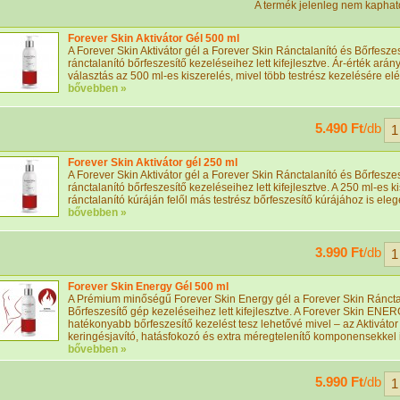
A termék jelenleg nem kaphat
Forever Skin Aktivátor Gél 500 ml
A Forever Skin Aktivátor gél a Forever Skin Ránctalanító és Bőrfesze
ránctalanító bőrfeszesítő kezeléseihez lett kifejlesztve. Ár-érték ará
választás az 500 ml-es kiszerelés, mivel több testrész kezelésére elé
bővebben »
5.490 Ft
/db
Forever Skin Aktivátor gél 250 ml
A Forever Skin Aktivátor gél a Forever Skin Ránctalanító és Bőrfesze
ránctalanító bőrfeszesítő kezeléseihez lett kifejlesztve. A 250 ml-es k
ránctalanító kúráján felől más testrész bőrfeszesítő kúrájához is ele
bővebben »
3.990 Ft
/db
Forever Skin Energy Gél 500 ml
A Prémium minőségű Forever Skin Energy gél a Forever Skin Ráncta
Bőrfeszesítő gép kezeléseihez lett kifejlesztve. A Forever Skin ENE
hatékonyabb bőrfeszesítő kezelést tesz lehetővé mivel – az Aktiváto
keringésjavító, hatásfokozó és extra méregtelenítő komponensekkel is
bővebben »
5.990 Ft
/db