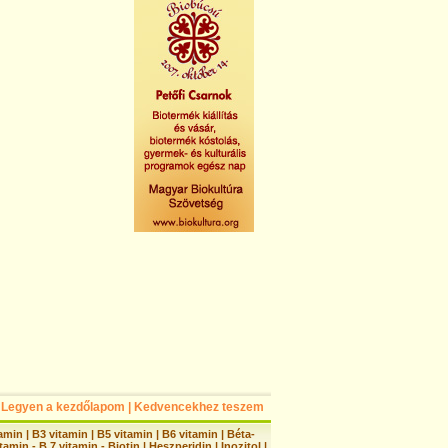
Legyen a kezdőlapom
|
Kedvencekhez teszem
tamin
|
B3 vitamin
|
B5 vitamin
|
B6 vitamin
|
Béta-
tamin - B 7 vitamin - Biotin
|
Heszperidin
|
Inozitol
|