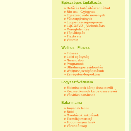
Egészséges táplálkozás
»
Befőzés tartósítószer nélkül
»
Bio tea - Gyógytea
»
Egészségvédő növények
»
Fűszernövények
»
Lúgosítás-supergreens
»
LÚGOSVÍZ - Vízionizálás
»
Méregtelenítés
»
Táplálkozás
»
Tiszta víz
»
Vitamin
Wellnes - Fitness
»
Fitness
»
Lelki egészség
»
Narancsbőr
»
Programok
»
Ultrahangos zsírbontás
»
Wellness szolgáltatások
»
Zsírégetés-fogyókúra
Fogyasztóvédelem
»
Élelmiszerek káros összetevői
»
Kozmetikumok káros összetevői
»
Vásárlási tanácsok
Baba-mama
»
Anyának lenni
»
Bébi
»
Óvodások, iskolások
»
Termékismertető
»
Tudományos hírek
»
Várandósság