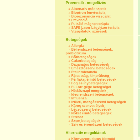
Prevenció - megelőzés
»
Alternatív módszerek
»
Bioptron fényterápia
»
Biorezonancia vizsgálat
»
Prevenció
»
Pulzáló mágnesterápia
»
SAFE Laser Lágylézer terápia
»
Vizsgálatok, szűrések
Betegségek
»
Allergia
»
Bélrendszeri betegségek,
probiotikum
»
Bőrbetegségek
»
Cukorbetegség
»
Daganatos betegségek
»
Emésztőszervi betegségek
»
Ételintolerancia
»
Fáradtság, kimerültség
»
Férfiakat érintő betegségek
»
Fog és ínybetegségek
»
Fül-orr-gége betegségei
»
Hétköznapi mérgeink
»
Idegrendszeri betegségek
»
Influenza
»
Ízületi, mozgásszervi betegségek
»
Káros szenvedélyek
»
Légzőszervi betegségek
»
Nőket érintő betegségek
»
Stressz
»
Szem betegségek
»
Szív és érrendszeri betegségek
Alternatív megoldások
»
Környezettudatos életmód