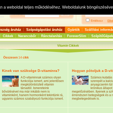
Bejelentkezés:
R
an a weboldal teljes működéséhez. Weboldalunk böngészésével 
Keresés:
Emlékezz
Elfel
észség áruház
Szépségápolási áruház
Gyártók
Szállítási informá
Cikkek
Narancsbőr
Ránctalanítás
ForeverSlim
SzépítőGépek
Vitamin Cikkek
Összesen
14
cikk
Kinek van szüksége D-vitaminra?
Hogyan pótoljuk a D-vi
A D-vitaminnak számos olyan
Számos kutatás 
funkciója ismert, ami jelentősen
szerepét a kalc
megkülönbözteti vitamin
anyagcserén tú
társaitól. Ismereteink
krónikus állapot
bővülésével ma már inkább nem is
megelőzésében. Ilyenek a szí
vitaminként, hanem hormonként tekintünk rá,
érrendszeri betegségek és a 
ugyanis számos szabályozó funkciója ismert.
megbetegedések is.