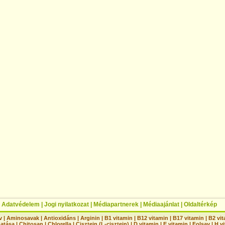
|
Adatvédelem
|
Jogi nyilatkozat
|
Médiapartnerek
|
Médiaajánlat
|
Oldaltérkép
v
|
Aminosavak
|
Antioxidáns
|
Arginin
|
B1 vitamin
|
B12 vitamin
|
B17 vitamin
|
B2 vi
hatása
|
Chitosan
|
Chlorella
|
Cisztein (L-cisztein)
|
D vitamin
|
E vitamin
|
Folsav
|
H vi