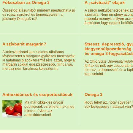
Fókuszban az Omega 3
A „szívbarát” olajok
Összefoglalásunkból mindent megtudhat a jó
A zsírok nélkülözhetetlenek s
és rossz zsírokról és természetesen a
számára. Nem mindegy azonb
jótékony Omega3-ról!
naponta mennyit, milyen arán
formában fogyasztunk belőlük
A szívbarát margarin?
Stressz, depresszió, gyu
kiegyensúlyozatlanság
A koleszterinnel kapcsolatos általános
és omega 3 fogyasztás
tévismeretet a margarin gyárosok használták
ki hatalmas piacok teremtésére azzal, hogy a
Az Ohio State University kuta
margarin sokkal egészségesebb, mint a vaj,
férfiak és nők egy csoportjáná
mert az nem tartalmaz koleszterint.
stressz, a depresszió és a táp
kapcsolatát.
Antioxidánsok és csoportosításuk
Omega 3
Ma már cikkek és orvosi
Hogy lehet az, hogy egyetlen 
publikációk ezrei jelennek meg
sok betegségre hatással van?
minden évben az
antioxidánsokról.