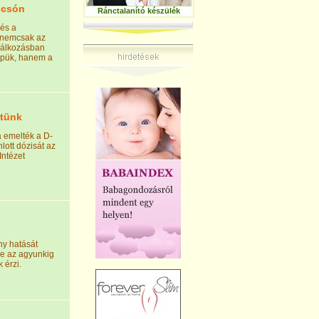
lcsón
Ránctalanító készülék
és a
 nemcsak az
lálkozásban
epük, hanem a
etünk
 emelték a D-
lott dózisát az
Intézet
ny hatását
ve az agyunkig
 érzi.