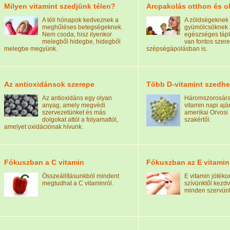
Milyen vitamint szedjünk télen?
Arcpakolás otthon és o
A téli hónapok kedveznek a
A zöldségeknek 
meghűléses betegségeknek.
gyümölcsöknek
Nem csoda, hisz ilyenkor
egészséges táp
melegből hidegbe, hidegből
van fontos szer
melegbe megyünk.
szépségápolásban is.
Az antioxidánsok szerepe
Több D-vitamint szedh
Az antioxidáns egy olyan
Háromszorosára
anyag, amely megvédi
vitamin napi aján
szervezetünket és más
amerikai Orvosi 
dolgokat attól a folyamattól,
szakértői.
amelyet oxidációnak hívunk.
Fókuszban a C vitamin
Fókuszban az E vitamin
Összeállításunkból mindent
E vitamin jótéko
megtudhat a C vitaminról.
szívünktől kezd
minden szervünk