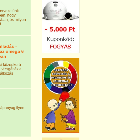
zervezetünk
an, hogy
yban, és milyen
!
lladás -
 az omega 6
ban
tói középkorú
l vizsgálták a
lálkozás
tápanyag ilyen