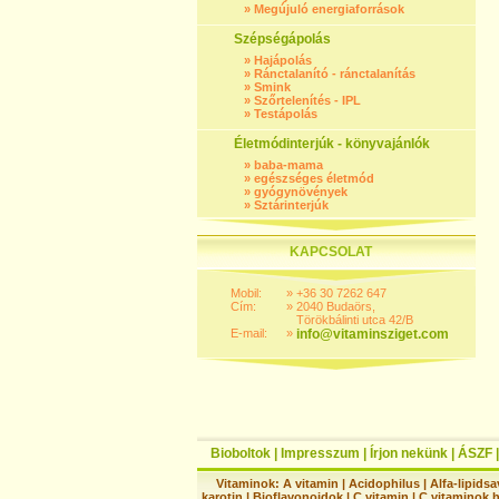
»
Megújuló energiaforrások
Szépségápolás
»
Hajápolás
»
Ránctalanító - ránctalanítás
»
Smink
»
Szőrtelenítés - IPL
»
Testápolás
Életmódinterjúk - könyvajánlók
»
baba-mama
»
egészséges életmód
»
gyógynövények
»
Sztárinterjúk
KAPCSOLAT
Mobil:
»
+36 30 7262 647
Cím:
»
2040 Budaörs,
Törökbálinti utca 42/B
E-mail:
»
info@vitaminsziget.com
Bioboltok
|
Impresszum
|
Írjon nekünk
|
ÁSZF
Vitaminok:
A vitamin
|
Acidophilus
|
Alfa-lipidsa
karotin
|
Bioflavonoidok
|
C vitamin
|
C vitaminok 