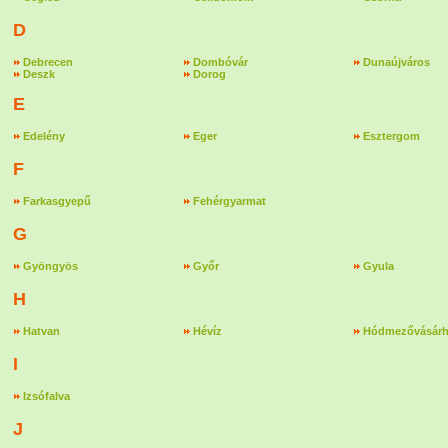
D
Debrecen
Dombóvár
Dunaújváros
Deszk
Dorog
E
Edelény
Eger
Esztergom
F
Farkasgyepű
Fehérgyarmat
G
Gyöngyös
Győr
Gyula
H
Hatvan
Hévíz
Hódmezővásárh
I
Izsófalva
J