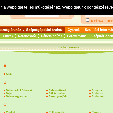
Bejelentkezés:
R
an a weboldal teljes működéséhez. Weboldalunk böngészésével 
Keresés:
Emlékezz
Elfel
észség áruház
Szépségápolási áruház
Gyártók
Szállítási informá
Cikkek
Narancsbőr
Ránctalanítás
ForeverSlim
SzépítőGépek
Kórház kereső
A
Ajka
B
Bababarát kórházak
Balatonfüred
Bonyhád
Baja
Békéscsaba
Budaörs
Balassagyarmat
Berettyóújfalu
Budapest
C
Cegléd
Celldömölk
Csorna