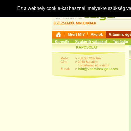
Ez a webhely cookie-kat használ, melyekre szükség v
Miért Mi?
Akciók
Vitamin, eg
Keresők
Szakértő válaszol
Tudástár
KAPCSOLAT
Mobil:
»
+36 30 7262 647
Cím:
»
2040 Budaörs,
Törökbálinti utca 42/B
E-mail:
»
info@vitaminsziget.com