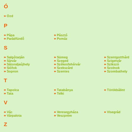
Ó
Ózd
P
Pápa
Pásztó
Parádfürdő
Pomáz
S
Salgótarján
Sümeg
Szentgotthárd
Sárvár
Szeged
Szigetvár
Sátoraljaújhely
Székesfehérvár
Szikszó
Siófok
Szekszárd
Szolnok
Sopron
Szentes
Szombathely
T
Tapolca
Tatabánya
Törökbálint
Tata
Telki
V
Vác
Veresegyháza
Visegrád
Várpalota
Veszprém
Z