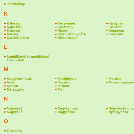
Jászberény
K
Kalocsa
Kecskemét
Kistarcsa
Kaposvár
Keszthely
Kisvárda
Kapuvár
Kisbér
Komárom
Karcag
Kiskunfélegyháza
Körmend
Kazincbarcika
Kiskunhalas
L
Lombikbébi és meddőségi
központok
M
Magánkórházak
Mezőkövesd
Mosdós
Makó
Mezőtúr
Mosonmagyaróv
Marcali
Miskolc
Mátészalka
Mór
N
Nagyatád
Nagykanizsa
Nógrádgárdony
Nagykálló
Nagykőrös
Nyíregyháza
O
Orosháza