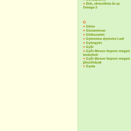
»
Düh, skrizofénia és az
Omega-3
G
»
Glicin
»
Glutaminsav
»
Glükozamin
»
Gymnema slyvestre Leaf
»
Gyöngyös
»
Győr
»
Győr-Moson-Sopron megyei
bioboltok
»
Győr-Moson-Sopron megyei
játszóházak
»
Gyula