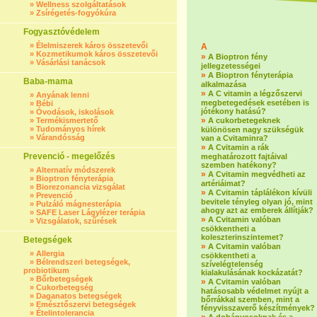
»
Wellness szolgáltatások
»
Zsírégetés-fogyókúra
Fogyasztóvédelem
»
Élelmiszerek káros összetevői
A
»
Kozmetikumok káros összetevői
»
A Bioptron fény
»
Vásárlási tanácsok
jellegzetességei
»
A Bioptron fényterápia
Baba-mama
alkalmazása
»
A C vitamin a légzőszervi
»
Anyának lenni
megbetegedések esetében is
»
Bébi
jótékony hatású?
»
Óvodások, iskolások
»
»
Termékismertető
A cukorbetegeknek
»
Tudományos hírek
különösen nagy szükségük
»
Várandósság
van a Cvitaminra?
»
A Cvitamin a rák
Prevenció - megelőzés
meghatározott fajtáival
szemben hatékony?
»
Alternatív módszerek
»
A Cvitamin megvédheti az
»
Bioptron fényterápia
artériáimat?
»
Biorezonancia vizsgálat
»
A Cvitamin táplálékon kívüli
»
Prevenció
bevitele tényleg olyan jó, mint
»
Pulzáló mágnesterápia
ahogy azt az emberek állítják?
»
SAFE Laser Lágylézer terápia
»
A Cvitamin valóban
»
Vizsgálatok, szűrések
csökkentheti a
koleszterinszintemet?
Betegségek
»
A Cvitamin valóban
»
Allergia
csökkentheti a
»
Bélrendszeri betegségek,
szívelégtelenség
probiotikum
kialakulásának kockázatát?
»
Bőrbetegségek
»
A Cvitamin valóban
»
Cukorbetegség
hatásosabb védelmet nyújt a
»
Daganatos betegségek
bőrrákkal szemben, mint a
»
Emésztőszervi betegségek
fényvisszaverő készítmények?
»
Ételintolerancia