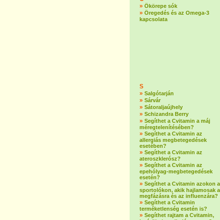
»
Ökörepe sók
»
Öregedés és az Omega-3
kapcsolata
S
»
Salgótarján
»
Sárvár
»
Sátoraljaújhely
»
Schizandra Berry
»
Segíthet a Cvitamin a máj
méregtelenítésében?
»
Segíthet a Cvitamin az
allergiás megbetegedések
esetében?
»
Segíthet a Cvitamin az
ateroszklerósz?
»
Segíthet a Cvitamin az
epehólyag-megbetegedések
esetén?
»
Segíthet a Cvitamin azokon a
sportolókon, akik hajlamosak a
megfázásra és az influenzára?
»
Segíthet a Cvitamin
terméketlenség esetén is?
»
Segíthet rajtam a Cvitamin,