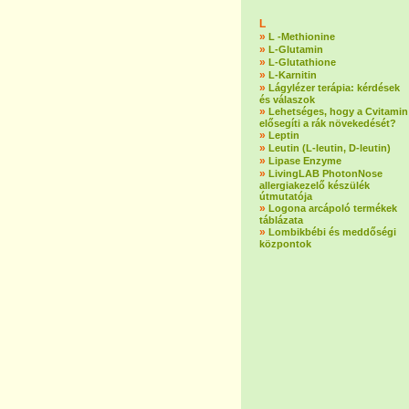
L
»
L -Methionine
»
L-Glutamin
»
L-Glutathione
»
L-Karnitin
»
Lágylézer terápia: kérdések
és válaszok
»
Lehetséges, hogy a Cvitamin
elősegíti a rák növekedését?
»
Leptin
»
Leutin (L-leutin, D-leutin)
»
Lipase Enzyme
»
LivingLAB PhotonNose
allergiakezelő készülék
útmutatója
»
Logona arcápoló termékek
táblázata
»
Lombikbébi és meddőségi
központok