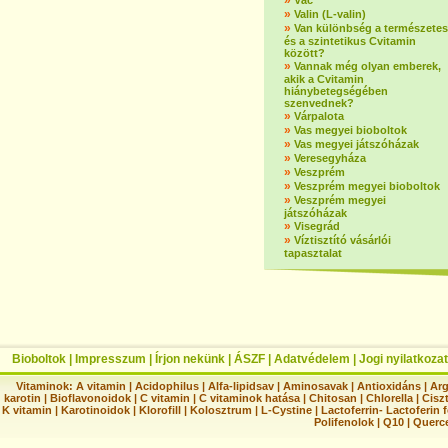
»
Vác
»
Valin (L-valin)
»
Van különbség a természetes
és a szintetikus Cvitamin
között?
»
Vannak még olyan emberek,
akik a Cvitamin
hiánybetegségében
szenvednek?
»
Várpalota
»
Vas megyei bioboltok
»
Vas megyei játszóházak
»
Veresegyháza
»
Veszprém
»
Veszprém megyei bioboltok
»
Veszprém megyei
játszóházak
»
Visegrád
»
Víztisztító vásárlói
tapasztalat
Bioboltok
|
Impresszum
|
Írjon nekünk
|
ÁSZF
|
Adatvédelem
|
Jogi nyilatkozat
Vitaminok:
A vitamin
|
Acidophilus
|
Alfa-lipidsav
|
Aminosavak
|
Antioxidáns
|
Arg
karotin
|
Bioflavonoidok
|
C vitamin
|
C vitaminok hatása
|
Chitosan
|
Chlorella
|
Ciszt
K vitamin
|
Karotinoidok
|
Klorofill
|
Kolosztrum
|
L-Cystine
|
Lactoferrin- Lactoferin 
Polifenolok
|
Q10
|
Querc