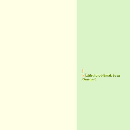
Í
»
Ízületi problémák és az
Omega-3