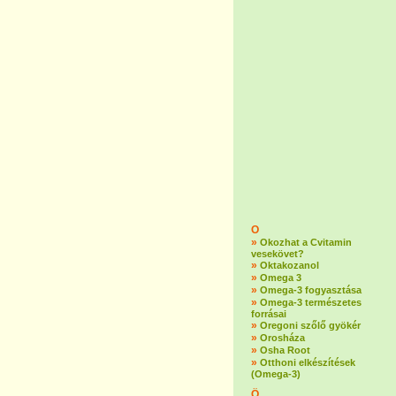
O
»
Okozhat a Cvitamin
vesekövet?
»
Oktakozanol
»
Omega 3
»
Omega-3 fogyasztása
»
Omega-3 természetes
forrásai
»
Oregoni szőlő gyökér
»
Orosháza
»
Osha Root
»
Otthoni elkészítések
(Omega-3)
Ö