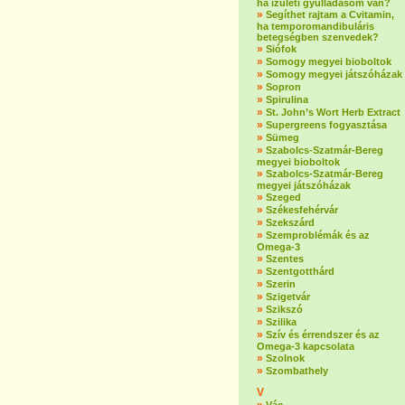
ha ízületi gyulladásom van?
»
Segíthet rajtam a Cvitamin,
ha temporomandibuláris
betegségben szenvedek?
»
Siófok
»
Somogy megyei bioboltok
»
Somogy megyei játszóházak
»
Sopron
»
Spirulina
»
St. John’s Wort Herb Extract
»
Supergreens fogyasztása
»
Sümeg
»
Szabolcs-Szatmár-Bereg
megyei bioboltok
»
Szabolcs-Szatmár-Bereg
megyei játszóházak
»
Szeged
»
Székesfehérvár
»
Szekszárd
»
Szemproblémák és az
Omega-3
»
Szentes
»
Szentgotthárd
»
Szerin
»
Szigetvár
»
Szikszó
»
Szilika
»
Szív és érrendszer és az
Omega-3 kapcsolata
»
Szolnok
»
Szombathely
V