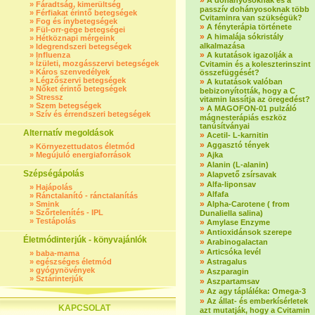
»
A dohányosoknak és a
»
Fáradtság, kimerültség
passzív dohányosoknak több
»
Férfiakat érintő betegségek
Cvitaminra van szükségük?
»
Fog és ínybetegségek
»
A fényterápia története
»
Fül-orr-gége betegségei
»
A himalája sókristály
»
Hétköznapi mérgeink
alkalmazása
»
Idegrendszeri betegségek
»
»
Influenza
A kutatások igazolják a
»
Ízületi, mozgásszervi betegségek
Cvitamin és a koleszterinszint
»
Káros szenvedélyek
összefüggését?
»
Légzőszervi betegségek
»
A kutatások valóban
»
Nőket érintő betegségek
bebizonyították, hogy a C
»
Stressz
vitamin lassítja az öregedést?
»
Szem betegségek
»
A MAGOFON-01 pulzáló
»
Szív és érrendszeri betegségek
mágnesterápiás eszköz
tanúsítványai
Alternatív megoldások
»
Acetil- L-karnitin
»
Aggasztó tények
»
Környezettudatos életmód
»
»
Megújuló energiaforrások
Ajka
»
Alanin (L-alanin)
Szépségápolás
»
Alapvető zsírsavak
»
Alfa-liponsav
»
Hajápolás
»
Alfafa
»
Ránctalanító - ránctalanítás
»
»
Smink
Alpha-Carotene ( from
»
Szőrtelenítés - IPL
Dunaliella salina)
»
Testápolás
»
Amylase Enzyme
»
Antioxidánsok szerepe
Életmódinterjúk - könyvajánlók
»
Arabinogalactan
»
Articsóka levél
»
baba-mama
»
»
egészséges életmód
Astragalus
»
gyógynövények
»
Aszparagin
»
Sztárinterjúk
»
Aszpartamsav
»
Az agy tápláléka: Omega-3
»
Az állat- és emberkísérletek
KAPCSOLAT
azt mutatják, hogy a Cvitamin