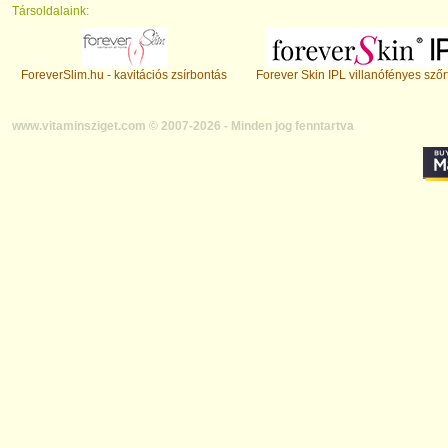
Társoldalaink:
ForeverSlim.hu - kavitációs zsírbontás
Forever Skin IPL villanófényes szőr
www.vitaminsziget.com © 2007-2026 - Minden jog fenntartva