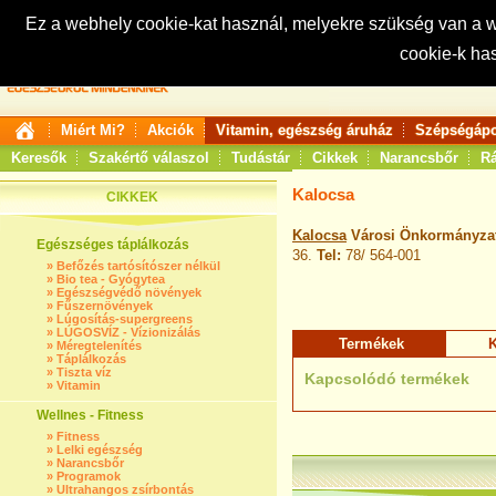
Ez a webhely cookie-kat használ, melyekre szükség van a
cookie-k ha
Keresés:
Miért Mi?
Akciók
Vitamin, egészség áruház
Szépségápo
Keresők
Szakértő válaszol
Tudástár
Cikkek
Narancsbőr
Rá
Kalocsa
CIKKEK
Kalocsa
Városi Önkormányzat
Egészséges táplálkozás
36.
Tel:
78/ 564-001
»
Befőzés tartósítószer nélkül
»
Bio tea - Gyógytea
»
Egészségvédő növények
»
Fűszernövények
»
Lúgosítás-supergreens
»
LÚGOSVÍZ - Vízionizálás
Termékek
K
»
Méregtelenítés
»
Táplálkozás
»
Tiszta víz
Kapcsolódó termékek
»
Vitamin
Wellnes - Fitness
»
Fitness
»
Lelki egészség
»
Narancsbőr
»
Programok
»
Ultrahangos zsírbontás