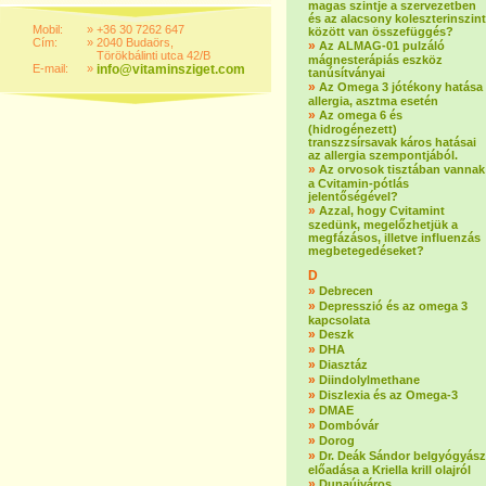
magas szintje a szervezetben
és az alacsony koleszterinszint
Mobil:
»
+36 30 7262 647
között van összefüggés?
Cím:
»
2040 Budaörs,
»
Az ALMAG-01 pulzáló
Törökbálinti utca 42/B
mágnesterápiás eszköz
E-mail:
»
info@vitaminsziget.com
tanúsítványai
»
Az Omega 3 jótékony hatása
allergia, asztma esetén
»
Az omega 6 és
(hidrogénezett)
transzzsírsavak káros hatásai
az allergia szempontjából.
»
Az orvosok tisztában vannak
a Cvitamin-pótlás
jelentőségével?
»
Azzal, hogy Cvitamint
szedünk, megelőzhetjük a
megfázásos, illetve influenzás
megbetegedéseket?
D
»
Debrecen
»
Depresszió és az omega 3
kapcsolata
»
Deszk
»
DHA
»
Diasztáz
»
Diindolylmethane
»
Diszlexia és az Omega-3
»
DMAE
»
Dombóvár
»
Dorog
»
Dr. Deák Sándor belgyógyász
előadása a Kriella krill olajról
»
Dunaújváros