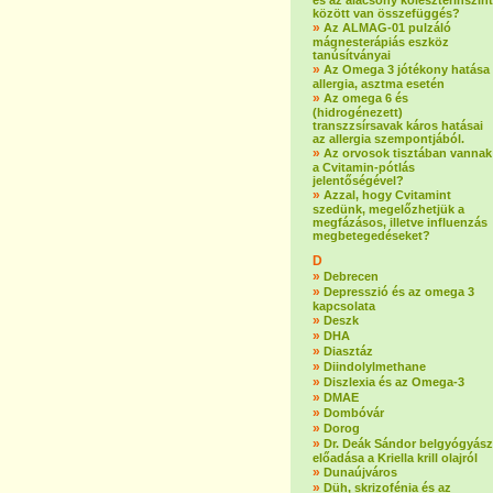
és az alacsony koleszterinszint
között van összefüggés?
»
Az ALMAG-01 pulzáló
mágnesterápiás eszköz
tanúsítványai
»
Az Omega 3 jótékony hatása
allergia, asztma esetén
»
Az omega 6 és
(hidrogénezett)
transzzsírsavak káros hatásai
az allergia szempontjából.
»
Az orvosok tisztában vannak
a Cvitamin-pótlás
jelentőségével?
»
Azzal, hogy Cvitamint
szedünk, megelőzhetjük a
megfázásos, illetve influenzás
megbetegedéseket?
D
»
Debrecen
»
Depresszió és az omega 3
kapcsolata
»
Deszk
»
DHA
»
Diasztáz
»
Diindolylmethane
»
Diszlexia és az Omega-3
»
DMAE
»
Dombóvár
»
Dorog
»
Dr. Deák Sándor belgyógyász
előadása a Kriella krill olajról
»
Dunaújváros
»
Düh, skrizofénia és az