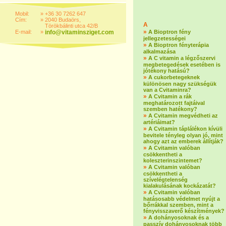
Mobil:
»
+36 30 7262 647
Cím:
»
2040 Budaörs,
A
Törökbálinti utca 42/B
»
E-mail:
»
info@vitaminsziget.com
A Bioptron fény
jellegzetességei
»
A Bioptron fényterápia
alkalmazása
»
A C vitamin a légzőszervi
megbetegedések esetében is
jótékony hatású?
»
A cukorbetegeknek
különösen nagy szükségük
van a Cvitaminra?
»
A Cvitamin a rák
meghatározott fajtáival
szemben hatékony?
»
A Cvitamin megvédheti az
artériáimat?
»
A Cvitamin táplálékon kívüli
bevitele tényleg olyan jó, mint
ahogy azt az emberek állítják?
»
A Cvitamin valóban
csökkentheti a
koleszterinszintemet?
»
A Cvitamin valóban
csökkentheti a
szívelégtelenség
kialakulásának kockázatát?
»
A Cvitamin valóban
hatásosabb védelmet nyújt a
bőrrákkal szemben, mint a
fényvisszaverő készítmények?
»
A dohányosoknak és a
passzív dohányosoknak több