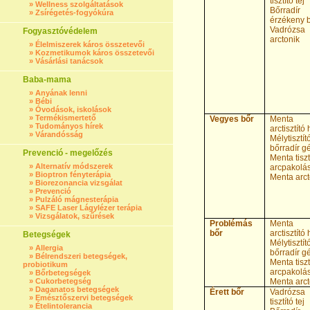
tisztító tej
»
Wellness szolgáltatások
Bőrradír
»
Zsírégetés-fogyókúra
érzékeny 
Vadrózsa
Fogyasztóvédelem
arctonik
»
Élelmiszerek káros összetevői
»
Kozmetikumok káros összetevői
»
Vásárlási tanácsok
Baba-mama
»
Anyának lenni
»
Bébi
»
Óvodások, iskolások
»
Termékismertető
Vegyes bőr
Menta
»
Tudományos hírek
arctisztító
»
Várandósság
Mélytisztít
bőrradír g
Prevenció - megelőzés
Menta tiszt
»
Alternatív módszerek
arcpakolá
»
Bioptron fényterápia
Menta arct
»
Biorezonancia vizsgálat
»
Prevenció
»
Pulzáló mágnesterápia
»
SAFE Laser Lágylézer terápia
»
Vizsgálatok, szűrések
Problémás
Menta
bőr
arctisztító
Betegségek
Mélytisztít
»
Allergia
bőrradír g
»
Bélrendszeri betegségek,
Menta tiszt
probiotikum
arcpakolá
»
Bőrbetegségek
»
Cukorbetegség
Menta arct
»
Daganatos betegségek
Érett bőr
Vadrózsa
»
Emésztőszervi betegségek
tisztító tej
»
Ételintolerancia