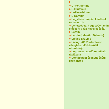
L
»
L -Methionine
»
L-Glutamin
»
L-Glutathione
»
L-Karnitin
»
Lágylézer terápia: kérdések
és válaszok
»
Lehetséges, hogy a Cvitamin
elősegíti a rák növekedését?
»
Leptin
»
Leutin (L-leutin, D-leutin)
»
Lipase Enzyme
»
LivingLAB PhotonNose
allergiakezelő készülék
útmutatója
»
Logona arcápoló termékek
táblázata
»
Lombikbébi és meddőségi
központok