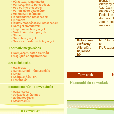
Bőrradír
»
Fáradtság, kimerültség
érzékeny 
»
Férfiakat érintő betegségek
Vadrózsa
»
Fog és ínybetegségek
»
Fül-orr-gége betegségei
arctonik A
»
Hétköznapi mérgeink
Protection
»
Idegrendszeri betegségek
Arctisztító
»
Influenza
Age Protec
»
Ízületi, mozgásszervi betegségek
arctonik
»
Káros szenvedélyek
»
Légzőszervi betegségek
»
Nőket érintő betegségek
»
Stressz
»
Szem betegségek
Különösen
PUR Arctis
»
Szív és érrendszeri betegségek
érzékeny,
tej
Allergiára
PUR szap
Alternatív megoldások
hajlamos
»
Környezettudatos életmód
bőr
»
Megújuló energiaforrások
Szépségápolás
»
Hajápolás
»
Ránctalanító - ránctalanítás
»
Smink
Termékek
K
»
Szőrtelenítés - IPL
»
Testápolás
Kapcsolódó termékek
Életmódinterjúk - könyvajánlók
»
baba-mama
»
egészséges életmód
»
gyógynövények
»
Sztárinterjúk
KAPCSOLAT