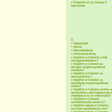
»
Öregedés és az Omega-3
kapcsolata
S
»
Salgótarján
»
Sárvár
»
Sátoraljaújhely
»
Schizandra Berry
»
Segíthet a Cvitamin a máj
méregtelenítésében?
»
Segíthet a Cvitamin az
allergiás megbetegedések
esetében?
»
Segíthet a Cvitamin az
ateroszklerósz?
»
Segíthet a Cvitamin az
epehólyag-megbetegedések
esetén?
»
Segíthet a Cvitamin azokon a
sportolókon, akik hajlamosak a
megfázásra és az influenzára?
»
Segíthet a Cvitamin
terméketlenség esetén is?
»
Segíthet rajtam a Cvitamin,
ha ízületi gyulladásom van?
»
Segíthet rajtam a Cvitamin,