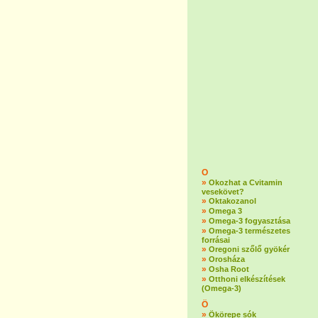
O
»
Okozhat a Cvitamin
vesekövet?
»
Oktakozanol
»
Omega 3
»
Omega-3 fogyasztása
»
Omega-3 természetes
forrásai
»
Oregoni szőlő gyökér
»
Orosháza
»
Osha Root
»
Otthoni elkészítések
(Omega-3)
Ö
»
Ökörepe sók