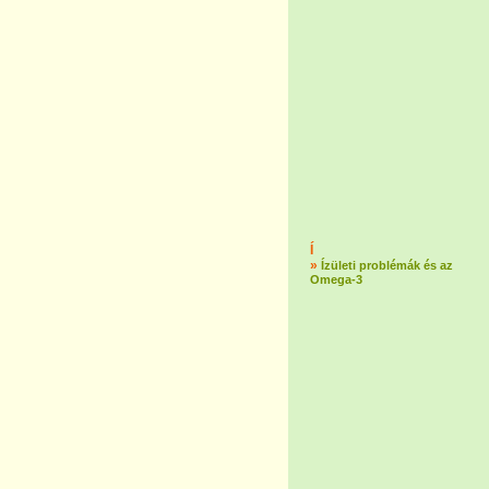
Í
»
Ízületi problémák és az
Omega-3