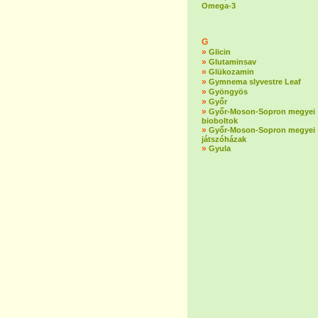
Omega-3
G
»
Glicin
»
Glutaminsav
»
Glükozamin
»
Gymnema slyvestre Leaf
»
Gyöngyös
»
Győr
»
Győr-Moson-Sopron megyei
bioboltok
»
Győr-Moson-Sopron megyei
játszóházak
»
Gyula