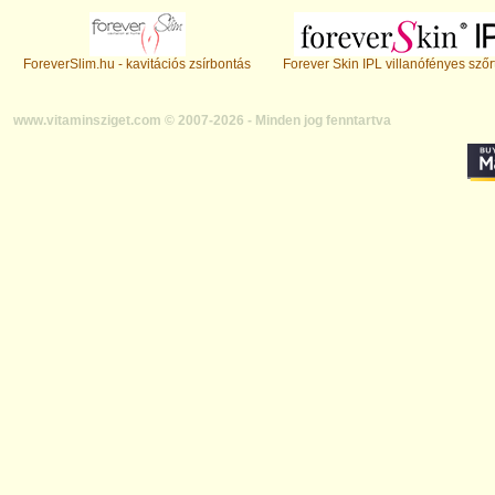
ForeverSlim.hu - kavitációs zsírbontás
Forever Skin IPL villanófényes szőr
www.vitaminsziget.com © 2007-2026 - Minden jog fenntartva