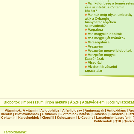
»
Van különbség a természetes
és a szintetikus Cvitamin
között?
»
Vannak még olyan emberek,
akik a Cvitamin
hiánybetegségében
szenvednek?
»
Várpalota
»
Vas megyei bioboltok
»
Vas megyei játszóházak
»
Veresegyháza
»
Veszprém
»
Veszprém megyei bioboltok
»
Veszprém megyei
játszóházak
»
Visegrád
»
Víztisztító vásárlói
tapasztalat
Bioboltok
|
Impresszum
|
Írjon nekünk
|
ÁSZF
|
Adatvédelem
|
Jogi nyilatkozat
Vitaminok:
A vitamin
|
Acidophilus
|
Alfa-lipidsav
|
Aminosavak
|
Antioxidáns
|
Arg
karotin
|
Bioflavonoidok
|
C vitamin
|
C vitaminok hatása
|
Chitosan
|
Chlorella
|
Ciszt
K vitamin
|
Karotinoidok
|
Klorofill
|
Kolosztrum
|
L-Cystine
|
Lactoferrin- Lactoferin 
Polifenolok
|
Q10
|
Querc
Társoldalaink: