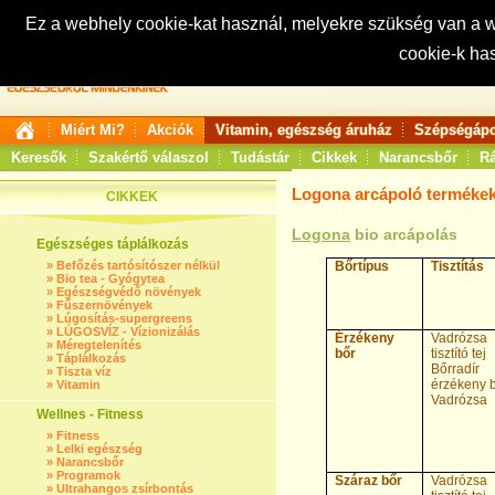
Ez a webhely cookie-kat használ, melyekre szükség van a
cookie-k ha
Keresés:
Miért Mi?
Akciók
Vitamin, egészség áruház
Szépségápo
Keresők
Szakértő válaszol
Tudástár
Cikkek
Narancsbőr
Rá
Logona arcápoló termékek
CIKKEK
Logona
bio arcápolás
Egészséges táplálkozás
»
Befőzés tartósítószer nélkül
Bőrtípus
Tisztítás
»
Bio tea - Gyógytea
»
Egészségvédő növények
»
Fűszernövények
»
Lúgosítás-supergreens
»
LÚGOSVÍZ - Vízionizálás
Érzékeny
Vadrózsa
»
Méregtelenítés
bőr
tisztító tej
»
Táplálkozás
Bőrradír
»
Tiszta víz
érzékeny 
»
Vitamin
Vadrózsa
Wellnes - Fitness
»
Fitness
»
Lelki egészség
»
Narancsbőr
»
Programok
Száraz bőr
Vadrózsa
»
Ultrahangos zsírbontás