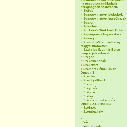
ha temporomandibuláris
betegségben szenvedek?
»
Siófok
»
Somogy megyei bioboltok
»
Somogy megyei játszóházak
»
Sopron
»
Spirulina
»
St. John’s Wort Herb Extract
»
Supergreens fogyasztása
»
Sümeg
»
Szabolcs-Szatmár-Bereg
megyei bioboltok
»
Szabolcs-Szatmár-Bereg
megyei játszóházak
»
Szeged
»
Székesfehérvár
»
Szekszárd
»
Szemproblémák és az
Omega-3
»
Szentes
»
Szentgotthárd
»
Szerin
»
Szigetvár
»
Szikszó
»
Szilika
»
Szív és érrendszer és az
Omega-3 kapcsolata
»
Szolnok
»
Szombathely
V
»
Vác
»
Valin (L-valin)