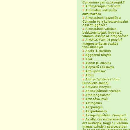
Cvitaminra van szükségük?
»
A fényterápia története
»
A himalája sókristály
alkalmazása
»
A kutatások igazolják a
Cvitamin és a koleszterinszint
összefüggését?
»
A kutatások valóban
bebizonyították, hogy a C
vitamin lassítja az öregedést?
»
A MAGOFON-01 pulzáló
mágnesterápiás eszköz
tanúsítványai
»
Acetil- L-karnitin
»
Aggasztó tények
»
Ajka
»
Alanin (L-alanin)
»
Alapvető zsírsavak
»
Alfa-liponsav
»
Alfafa
»
Alpha-Carotene ( from
Dunaliella salina)
»
Amylase Enzyme
»
Antioxidánsok szerepe
»
Arabinogalactan
»
Articsóka levél
»
Astragalus
»
Aszparagin
»
Aszpartamsav
»
Az agy tápláléka: Omega-3
»
Az állat- és emberkísérletek
azt mutatják, hogy a Cvitamin
magas szintje a szervezetben