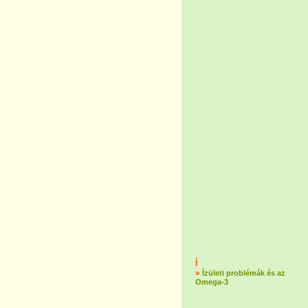
Í
»
Ízületi problémák és az
Omega-3