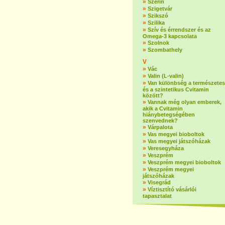
»
Szerin
»
Szigetvár
»
Szikszó
»
Szilika
»
Szív és érrendszer és az
Omega-3 kapcsolata
»
Szolnok
»
Szombathely
V
»
Vác
»
Valin (L-valin)
»
Van különbség a természetes
és a szintetikus Cvitamin
között?
»
Vannak még olyan emberek,
akik a Cvitamin
hiánybetegségében
szenvednek?
»
Várpalota
»
Vas megyei bioboltok
»
Vas megyei játszóházak
»
Veresegyháza
»
Veszprém
»
Veszprém megyei bioboltok
»
Veszprém megyei
játszóházak
»
Visegrád
»
Víztisztító vásárlói
tapasztalat