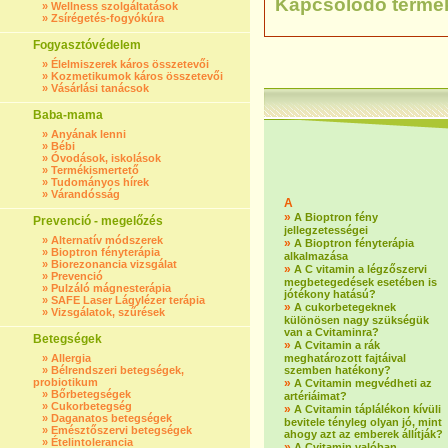
Kapcsolódó termé
»
Wellness szolgáltatások
»
Zsírégetés-fogyókúra
Fogyasztóvédelem
»
Élelmiszerek káros összetevői
»
Kozmetikumok káros összetevői
»
Vásárlási tanácsok
Baba-mama
»
Anyának lenni
»
Bébi
»
Óvodások, iskolások
»
Termékismertető
»
Tudományos hírek
»
Várandósság
A
»
A Bioptron fény
Prevenció - megelőzés
jellegzetességei
»
Alternatív módszerek
»
A Bioptron fényterápia
»
Bioptron fényterápia
alkalmazása
»
Biorezonancia vizsgálat
»
A C vitamin a légzőszervi
»
Prevenció
megbetegedések esetében is
»
Pulzáló mágnesterápia
jótékony hatású?
»
SAFE Laser Lágylézer terápia
»
A cukorbetegeknek
»
Vizsgálatok, szűrések
különösen nagy szükségük
van a Cvitaminra?
Betegségek
»
A Cvitamin a rák
»
Allergia
meghatározott fajtáival
»
Bélrendszeri betegségek,
szemben hatékony?
probiotikum
»
A Cvitamin megvédheti az
»
Bőrbetegségek
artériáimat?
»
Cukorbetegség
»
A Cvitamin táplálékon kívüli
»
Daganatos betegségek
bevitele tényleg olyan jó, mint
»
Emésztőszervi betegségek
ahogy azt az emberek állítják?
»
Ételintolerancia
»
A Cvitamin valóban