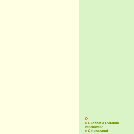
O
»
Okozhat a Cvitamin
vesekövet?
»
Oktakozanol