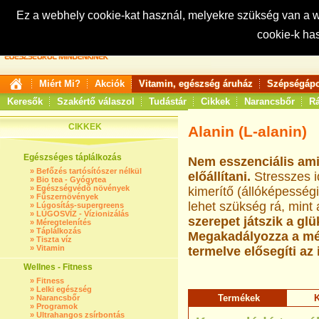
Ez a webhely cookie-kat használ, melyekre szükség van a
cookie-k ha
Keresés:
Miért Mi?
Akciók
Vitamin, egészség áruház
Szépségápo
Keresők
Szakértő válaszol
Tudástár
Cikkek
Narancsbőr
Rá
CIKKEK
Alanin (L-alanin)
Egészséges táplálkozás
Nem esszenciális ami
»
Befőzés tartósítószer nélkül
előállítani.
Stresszes i
»
Bio tea - Gyógytea
»
Egészségvédő növények
kimerítő (állóképessé
»
Fűszernövények
lehet szükség rá, mint
»
Lúgosítás-supergreens
»
LÚGOSVÍZ - Vízionizálás
szerepet játszik a gl
»
Méregtelenítés
»
Táplálkozás
Megakadályozza a mér
»
Tiszta víz
»
Vitamin
termelve elősegíti a
Wellnes - Fitness
»
Fitness
»
Lelki egészség
Termékek
K
»
Narancsbőr
»
Programok
»
Ultrahangos zsírbontás