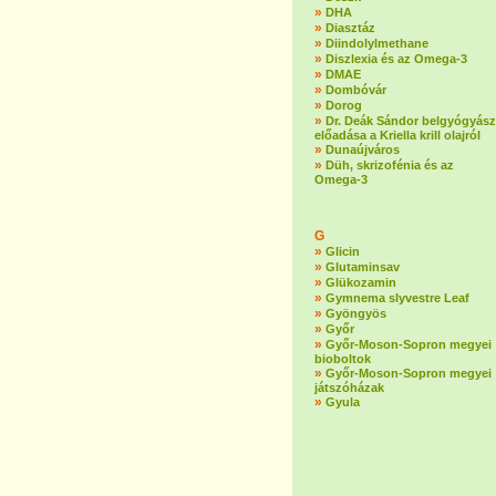
»
DHA
»
Diasztáz
»
Diindolylmethane
»
Diszlexia és az Omega-3
»
DMAE
»
Dombóvár
»
Dorog
»
Dr. Deák Sándor belgyógyász
előadása a Kriella krill olajról
»
Dunaújváros
»
Düh, skrizofénia és az
Omega-3
G
»
Glicin
»
Glutaminsav
»
Glükozamin
»
Gymnema slyvestre Leaf
»
Gyöngyös
»
Győr
»
Győr-Moson-Sopron megyei
bioboltok
»
Győr-Moson-Sopron megyei
játszóházak
»
Gyula