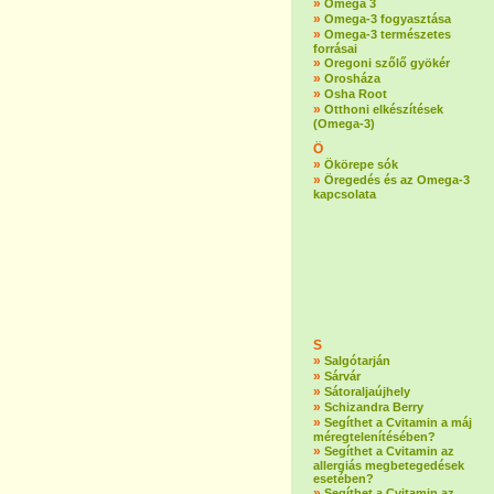
»
Omega 3
»
Omega-3 fogyasztása
»
Omega-3 természetes
forrásai
»
Oregoni szőlő gyökér
»
Orosháza
»
Osha Root
»
Otthoni elkészítések
(Omega-3)
Ö
»
Ökörepe sók
»
Öregedés és az Omega-3
kapcsolata
S
»
Salgótarján
»
Sárvár
»
Sátoraljaújhely
»
Schizandra Berry
»
Segíthet a Cvitamin a máj
méregtelenítésében?
»
Segíthet a Cvitamin az
allergiás megbetegedések
esetében?
»
Segíthet a Cvitamin az