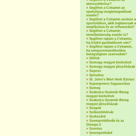
ateroszklerósz?
»
Segíthet a Cvitamin az
epehólyag-megbetegedések
esetén?
»
Segíthet a Cvitamin azokon a
sportolókon, akik hajlamosak a
megfázásra és az influenzára?
»
Segíthet a Cvitamin
terméketlenség esetén is?
»
Segíthet rajtam a Cvitamin,
ha ízületi gyulladásom van?
»
Segíthet rajtam a Cvitamin,
ha temporomandibuláris
betegségben szenvedek?
»
Siófok
»
Somogy megyei bioboltok
»
Somogy megyei játszóházak
»
Sopron
»
Spirulina
»
St. John’s Wort Herb Extract
»
Supergreens fogyasztása
»
Sümeg
»
Szabolcs-Szatmár-Bereg
megyei bioboltok
»
Szabolcs-Szatmár-Bereg
megyei játszóházak
»
Szeged
»
Székesfehérvár
»
Szekszárd
»
Szemproblémák és az
Omega-3
»
Szentes
»
Szentgotthárd