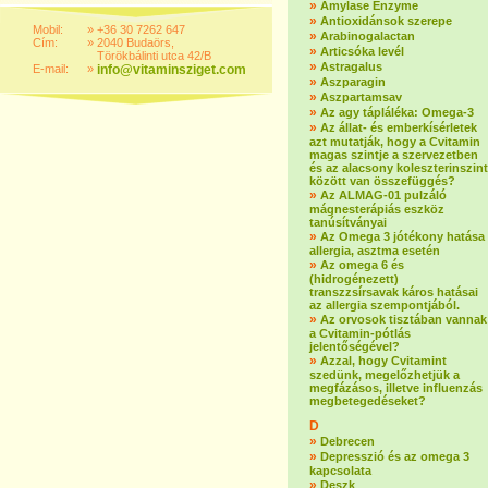
»
Amylase Enzyme
»
Antioxidánsok szerepe
Mobil:
»
+36 30 7262 647
»
Arabinogalactan
Cím:
»
2040 Budaörs,
»
Articsóka levél
Törökbálinti utca 42/B
»
Astragalus
E-mail:
»
info@vitaminsziget.com
»
Aszparagin
»
Aszpartamsav
»
Az agy tápláléka: Omega-3
»
Az állat- és emberkísérletek
azt mutatják, hogy a Cvitamin
magas szintje a szervezetben
és az alacsony koleszterinszint
között van összefüggés?
»
Az ALMAG-01 pulzáló
mágnesterápiás eszköz
tanúsítványai
»
Az Omega 3 jótékony hatása
allergia, asztma esetén
»
Az omega 6 és
(hidrogénezett)
transzzsírsavak káros hatásai
az allergia szempontjából.
»
Az orvosok tisztában vannak
a Cvitamin-pótlás
jelentőségével?
»
Azzal, hogy Cvitamint
szedünk, megelőzhetjük a
megfázásos, illetve influenzás
megbetegedéseket?
D
»
Debrecen
»
Depresszió és az omega 3
kapcsolata
»
Deszk