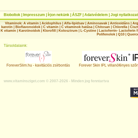
Bioboltok
|
Impresszum
|
Írjon nekünk
|
ÁSZF
|
Adatvédelem
|
Jogi nyilatkozat
Vitaminok:
A vitamin
|
Acidophilus
|
Alfa-lipidsav
|
Aminosavak
|
Antioxidáns
|
Arg
karotin
|
Bioflavonoidok
|
C vitamin
|
C vitaminok hatása
|
Chitosan
|
Chlorella
|
Ciszt
K vitamin
|
Karotinoidok
|
Klorofill
|
Kolosztrum
|
L-Cystine
|
Lactoferrin- Lactoferin 
Polifenolok
|
Q10
|
Querc
Társoldalaink:
ForeverSlim.hu - kavitációs zsírbontás
Forever Skin IPL villanófényes szőr
www.vitaminsziget.com © 2007-2026 - Minden jog fenntartva