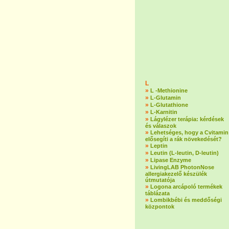
L
»
L -Methionine
»
L-Glutamin
»
L-Glutathione
»
L-Karnitin
»
Lágylézer terápia: kérdések
és válaszok
»
Lehetséges, hogy a Cvitamin
elősegíti a rák növekedését?
»
Leptin
»
Leutin (L-leutin, D-leutin)
»
Lipase Enzyme
»
LivingLAB PhotonNose
allergiakezelő készülék
útmutatója
»
Logona arcápoló termékek
táblázata
»
Lombikbébi és meddőségi
központok