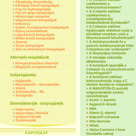
»
Fáradtság, kimerültség
csökkentheti a
»
Férfiakat érintő betegségek
koleszterinszintemet?
»
Fog és ínybetegségek
»
A Cvitamin valóban
»
Fül-orr-gége betegségei
csökkentheti a
»
Hétköznapi mérgeink
szívelégtelenség
»
Idegrendszeri betegségek
kialakulásának kockázatát?
»
Influenza
»
A Cvitamin valóban
»
Ízületi, mozgásszervi betegségek
hatásosabb védelmet nyújt a
»
Káros szenvedélyek
bőrrákkal szemben, mint a
»
Légzőszervi betegségek
fényvisszaverő készítmények?
»
Nőket érintő betegségek
»
A dohányosoknak és a
»
Stressz
»
Szem betegségek
passzív dohányosoknak több
»
Szív és érrendszeri betegségek
Cvitaminra van szükségük?
»
A fényterápia története
Alternatív megoldások
»
A himalája sókristály
alkalmazása
»
Környezettudatos életmód
»
A kutatások igazolják a
»
Megújuló energiaforrások
Cvitamin és a koleszterinszint
összefüggését?
Szépségápolás
»
A kutatások valóban
»
Hajápolás
bebizonyították, hogy a C
»
Ránctalanító - ránctalanítás
vitamin lassítja az öregedést?
»
Smink
»
A MAGOFON-01 pulzáló
»
Szőrtelenítés - IPL
mágnesterápiás eszköz
»
Testápolás
tanúsítványai
»
Acetil- L-karnitin
Életmódinterjúk - könyvajánlók
»
Aggasztó tények
»
Ajka
»
baba-mama
»
Alanin (L-alanin)
»
egészséges életmód
»
gyógynövények
»
Alapvető zsírsavak
»
Sztárinterjúk
»
Alfa-liponsav
»
Alfafa
»
Alpha-Carotene ( from
KAPCSOLAT
Dunaliella salina)