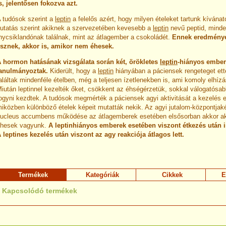
s, jelentősen fokozva azt.
 tudósok szerint a
leptin
a felelős azért, hogy milyen ételeket tartunk kívána
utatás szerint akiknek a szervezetében kevesebb a
leptin
nevű peptid, minden
nycsiklandónak találnak, mint az átlagember a csokoládét.
Ennek eredménye
sznek, akkor is, amikor nem éhesek.
 hormon hatásának vizsgálata során két, örökletes
leptin
-hiányos embe
anulmányoztak.
Kiderült, hogy a
leptin
hiányában a páciensek rengeteget ett
aláltak mindenféle ételben, még a teljesen ízetlenekben is, ami komoly elhíz
iután leptinnel kezelték őket, csökkent az éhségérzetük, sokkal válogatósab
ogyni kezdtek. A tudósok megmérték a páciensek agyi aktivitását a kezelés el
iközben különböző ételek képeit mutatták nekik. Az agyi jutalom-központjak
ucleus accumbens működése az átlagemberek esetében elsősorban akkor ak
hesek vagyunk.
A leptinhiányos emberek esetében viszont étkezés után i
 leptines kezelés után viszont az agy reakciója átlagos lett.
Termékek
Kategóriák
Cikkek
E
Kapcsolódó termékek