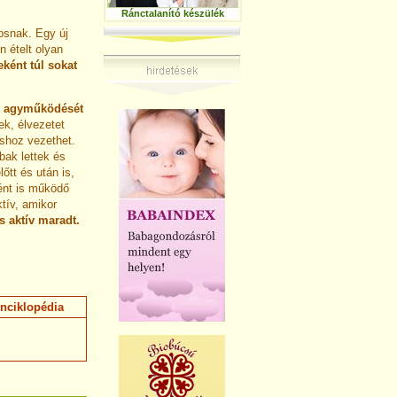
Ránctalanító készülék
tosnak. Egy új
 ételt olyan
ként túl sokat
r agyműködését
ek, élvezetet
áshoz vezethet.
bak lettek és
őtt és után is,
ént is működő
tív, amikor
s aktív maradt.
nciklopédia