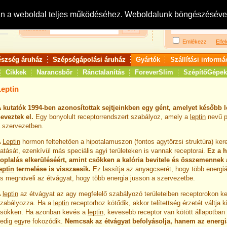
Bejelentkezés:
R
an a weboldal teljes működéséhez. Weboldalunk böngészésével 
Keresés:
Emlékezz
Elfel
észség áruház
Szépségápolási áruház
Gyártók
Szállítási informá
Cikkek
Narancsbőr
Ránctalanítás
ForeverSlim
SzépítőGépek
Leptin
 kutatók 1994-ben azonosítottak sejtjeinkben egy gént, amelyet később 
eveztek el.
Egy bonyolult receptorrendszert szabályoz, amely a
leptin
nevű p
 szervezetben.
A
Leptin
hormon feltehetően a hipotalamuszon (fontos agytörzsi struktúra) keresz
atását, ezenkívül más speciális agyi területeken is vannak receptorai.
Ez a h
oplalás elkerüléséért, amint csökken a kalória bevitele és összemennek a
eptin
termelése is visszaesik.
Ez lassítja az anyagcserét, hogy több energi
s megnöveli az étvágyat, hogy több energia jusson a szervezetbe.
A
leptin
az étvágyat az agy megfelelő szabályozó területeiben receptorokon ke
zabályozza. Ha a
leptin
receptorhoz kötődik, akkor telítettség érzetét váltja 
sökken. Ha azonban kevés a
leptin
, kevesebb receptor van kötött állapotban
edig egyre fokozódik.
Nemcsak az étvágyat befolyásolja, hanem az energi