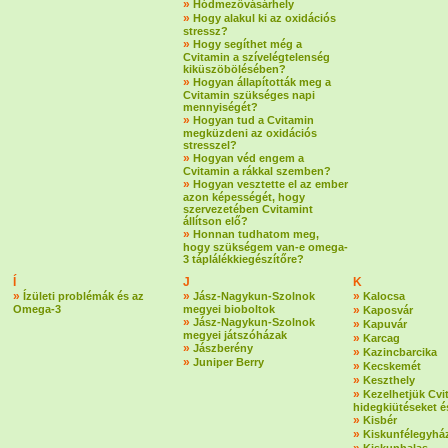
»
Hódmezővásárhely
»
Hogy alakul ki az oxidációs
stressz?
»
Hogy segíthet még a
Cvitamin a szívelégtelenség
kiküszöbölésében?
»
Hogyan állapították meg a
Cvitamin szükséges napi
mennyiségét?
»
Hogyan tud a Cvitamin
megküzdeni az oxidációs
stresszel?
»
Hogyan véd engem a
Cvitamin a rákkal szemben?
»
Hogyan vesztette el az ember
azon képességét, hogy
szervezetében Cvitamint
állítson elő?
»
Honnan tudhatom meg,
hogy szükségem van-e omega-
3 táplálékkiegészítőre?
Í
J
K
»
»
»
Ízületi problémák és az
Jász-Nagykun-Szolnok
Kalocsa
Omega-3
megyei bioboltok
»
Kaposvár
»
Jász-Nagykun-Szolnok
»
Kapuvár
megyei játszóházak
»
Karcag
»
Jászberény
»
Kazincbarcika
»
Juniper Berry
»
Kecskemét
»
Keszthely
»
Kezelhetjük Cvi
hidegkiütéseket é
»
Kisbér
»
Kiskunfélegyhá