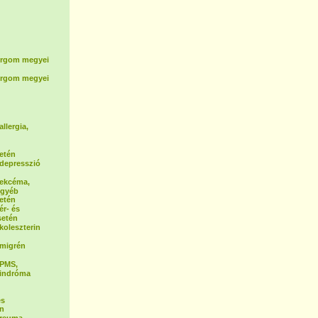
rgom megyei
rgom megyei
allergia,
etén
a depresszió
a ekcéma,
egyéb
etén
ér- és
setén
 koleszterin
a migrén
 PMS,
zindróma
és
én