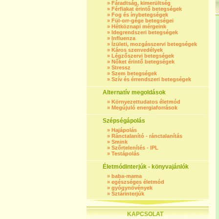
»
Fáradtság, kimerültség
»
Férfiakat érintő betegségek
»
Fog és ínybetegségek
»
Fül-orr-gége betegségei
»
Hétköznapi mérgeink
»
Idegrendszeri betegségek
»
Influenza
»
Ízületi, mozgásszervi betegségek
»
Káros szenvedélyek
»
Légzőszervi betegségek
»
Nőket érintő betegségek
»
Stressz
»
Szem betegségek
»
Szív és érrendszeri betegségek
Alternatív megoldások
»
Környezettudatos életmód
»
Megújuló energiaforrások
Szépségápolás
»
Hajápolás
»
Ránctalanító - ránctalanítás
»
Smink
»
Szőrtelenítés - IPL
»
Testápolás
Életmódinterjúk - könyvajánlók
»
baba-mama
»
egészséges életmód
»
gyógynövények
»
Sztárinterjúk
KAPCSOLAT