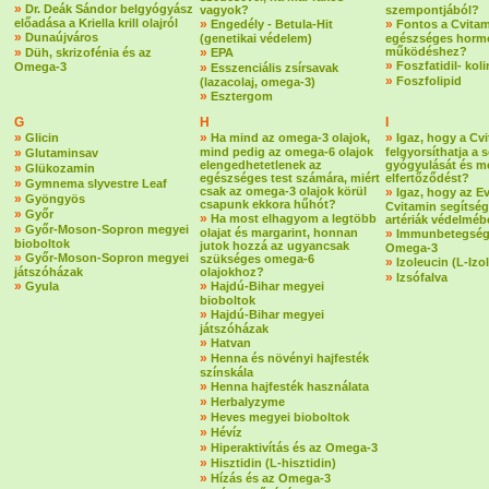
»
Dr. Deák Sándor belgyógyász
vagyok?
szempontjából?
előadása a Kriella krill olajról
»
»
Engedély - Betula-Hit
Fontos a Cvitam
»
Dunaújváros
(genetikai védelem)
egészséges horm
»
»
működéshez?
Düh, skrizofénia és az
EPA
»
Foszfatidil- koli
Omega-3
»
Esszenciális zsírsavak
»
Foszfolipid
(lazacolaj, omega-3)
»
Esztergom
G
H
I
»
»
»
Glicin
Ha mind az omega-3 olajok,
Igaz, hogy a Cv
»
mind pedig az omega-6 olajok
felgyorsíthatja a 
Glutaminsav
elengedhetetlenek az
gyógyulását és m
»
Glükozamin
egészséges test számára, miért
elfertőződést?
»
Gymnema slyvestre Leaf
csak az omega-3 olajok körül
»
Igaz, hogy az E
»
Gyöngyös
csapunk ekkora hűhót?
Cvitamin segítség
»
Győr
»
Ha most elhagyom a legtöbb
artériák védelmé
»
Győr-Moson-Sopron megyei
olajat és margarint, honnan
»
Immunbetegség
bioboltok
jutok hozzá az ugyancsak
Omega-3
»
Győr-Moson-Sopron megyei
szükséges omega-6
»
Izoleucin (L-Izo
játszóházak
olajokhoz?
»
Izsófalva
»
»
Gyula
Hajdú-Bihar megyei
bioboltok
»
Hajdú-Bihar megyei
játszóházak
»
Hatvan
»
Henna és növényi hajfesték
színskála
»
Henna hajfesték használata
»
Herbalyzyme
»
Heves megyei bioboltok
»
Hévíz
»
Hiperaktivítás és az Omega-3
»
Hisztidin (L-hisztidin)
»
Hízás és az Omega-3