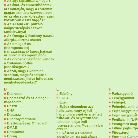
»
Az agy tápláléka: Omega-3
»
Az állat- és emberkísérletek
azt mutatják, hogy a Cvitamin
magas szintje a szervezetben
és az alacsony koleszterinszint
között van összefüggés?
»
Az ALMAG-01 pulzáló
mágnesterápiás eszköz
tanúsítványai
»
Az Omega 3 jótékony hatása
allergia, asztma esetén
»
Az omega 6 és
(hidrogénezett)
transzzsírsavak káros hatásai
az allergia szempontjából.
»
Az orvosok tisztában vannak
a Cvitamin-pótlás
jelentőségével?
»
Azzal, hogy Cvitamint
szedünk, megelőzhetjük a
megfázásos, illetve influenzás
megbetegedéseket?
D
E
F
»
»
»
Debrecen
Edelény
Farkasgyepű
»
»
»
Depresszió és az omega 3
EGCG
Fehérgyarmat
kapcsolata
»
»
Eger
Fehérjék
»
Deszk
»
»
Egész életemben azt
Fehérjék, amin
»
DHA
hallottam, hogy el kell
»
Fejér megyei bi
»
hagynom a vajat és a telített
Diasztáz
»
Fejér megyei já
zsírokat, és helyettük sok
»
Diindolylmethane
»
Fenilalanin (L-F
telítetlen olajat kell
»
Diszlexia és az Omega-3
»
Fenugreek mag
fogyasztanom. Most mi a baj
»
DMAE
»
Fitline joghurtp
ezzel?
»
Dombóvár
»
Fitoszterol
»
Elkéstem a Cvitamin
»
Dorog
»
Fontos a Cvitam
szedésével, ha már rákos