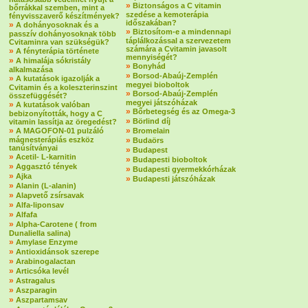
»
Biztonságos a C vitamin
bőrrákkal szemben, mint a
szedése a kemoterápia
fényvisszaverő készítmények?
időszakában?
»
A dohányosoknak és a
»
Biztosítom-e a mindennapi
passzív dohányosoknak több
táplálkozással a szervezetem
Cvitaminra van szükségük?
számára a Cvitamin javasolt
»
A fényterápia története
mennyiségét?
»
A himalája sókristály
»
Bonyhád
alkalmazása
»
Borsod-Abaúj-Zemplén
»
A kutatások igazolják a
megyei bioboltok
Cvitamin és a koleszterinszint
»
Borsod-Abaúj-Zemplén
összefüggését?
megyei játszóházak
»
A kutatások valóban
»
Bőrbetegség és az Omega-3
bebizonyították, hogy a C
»
Börlind díj
vitamin lassítja az öregedést?
»
»
A MAGOFON-01 pulzáló
Bromelain
mágnesterápiás eszköz
»
Budaörs
tanúsítványai
»
Budapest
»
Acetil- L-karnitin
»
Budapesti bioboltok
»
Aggasztó tények
»
Budapesti gyermekkórházak
»
Ajka
»
Budapesti játszóházak
»
Alanin (L-alanin)
»
Alapvető zsírsavak
»
Alfa-liponsav
»
Alfafa
»
Alpha-Carotene ( from
Dunaliella salina)
»
Amylase Enzyme
»
Antioxidánsok szerepe
»
Arabinogalactan
»
Articsóka levél
»
Astragalus
»
Aszparagin
»
Aszpartamsav