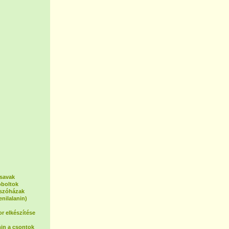
osavak
oboltok
tszóházak
enilalanin)
or elkészítése
in a csontok