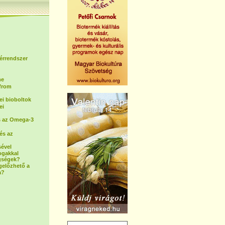
 érrendszer
me
(from
i bioboltok
ei
s az Omega-3
és az
sével
ogakkal
gségek?
gelőzhető a
a?