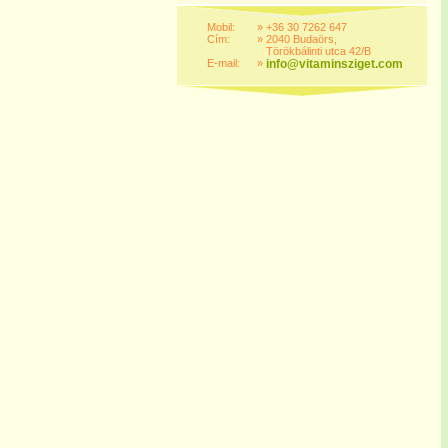
Mobil:
»
+36 30 7262 647
Cím:
»
2040 Budaörs,
Törökbálinti utca 42/B
E-mail:
»
info@vitaminsziget.com