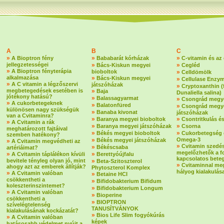
A
B
C
»
»
»
A Bioptron fény
Bababarát kórházak
C-vitamin és az
jellegzetességei
»
»
Bács-Kiskun megyei
Cegléd
»
A Bioptron fényterápia
bioboltok
»
Celldömölk
alkalmazása
»
Bács-Kiskun megyei
»
Cellulase Enzy
»
A C vitamin a légzőszervi
játszóházak
»
Cryptoxanthin 
megbetegedések esetében is
»
Baja
Dunaliella salina)
jótékony hatású?
»
Balassagyarmat
»
Csongrád megye
»
A cukorbetegeknek
»
Balatonfüred
»
Csongrád megy
különösen nagy szükségük
»
Banaba kivonat
játszóházak
van a Cvitaminra?
»
»
Baranya megyei bioboltok
Csontritkulás é
»
A Cvitamin a rák
»
»
Baranya megyei játszóházak
Csorna
meghatározott fajtáival
»
»
Békés megyei bioboltok
Cukorbetegség 
szemben hatékony?
»
Omega-3
Békés megyei játszóházak
»
A Cvitamin megvédheti az
»
Cvitamin szedé
»
Békéscsaba
artériáimat?
megelőzhetők a f
»
»
A Cvitamin táplálékon kívüli
Berettyóújfalu
kapcsolatos bete
bevitele tényleg olyan jó, mint
»
Beta-Szitoszterol
»
Cvitaminnal me
ahogy azt az emberek állítják?
Phytoszterol Komplex
hályog kialakulás
»
A Cvitamin valóban
»
Betaine HCI
csökkentheti a
»
Bifidobakterium Bifidum
koleszterinszintemet?
»
Bifidobakterium Longum
»
A Cvitamin valóban
»
Bioperine
csökkentheti a
»
BIOPTRON
szívelégtelenség
TANUSÍTVÁNYOK
kialakulásának kockázatát?
»
Bios Life Slim fogyókúrás
»
A Cvitamin valóban
képek
hatásosabb védelmet nyújt a