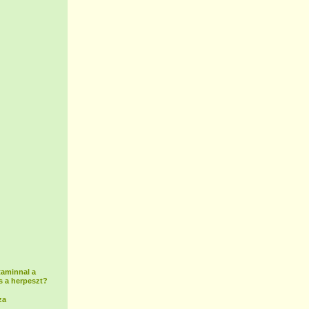
taminnal a
s a herpeszt?
za