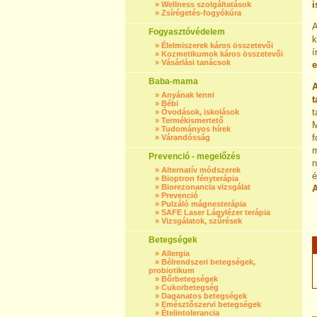
i
»
Wellness szolgáltatások
»
Zsírégetés-fogyókúra
A
Fogyasztóvédelem
k
»
Élelmiszerek káros összetevői
í
»
Kozmetikumok káros összetevői
»
Vásárlási tanácsok
e
Baba-mama
A
»
Anyának lenni
t
»
Bébi
t
»
Óvodások, iskolások
»
Termékismertető
M
»
Tudományos hírek
f
»
Várandósság
m
Prevenció - megelőzés
n
»
Alternatív módszerek
é
»
Bioptron fényterápia
»
Biorezonancia vizsgálat
A
»
Prevenció
»
Pulzáló mágnesterápia
»
SAFE Laser Lágylézer terápia
»
Vizsgálatok, szűrések
Betegségek
»
Allergia
»
Bélrendszeri betegségek,
probiotikum
»
Bőrbetegségek
»
Cukorbetegség
»
Daganatos betegségek
»
Emésztőszervi betegségek
»
Ételintolerancia