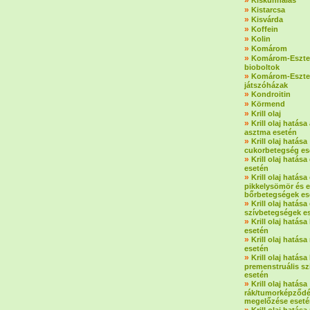
»
Kiskunhalas
»
Kistarcsa
»
Kisvárda
»
Koffein
»
Kolin
»
Komárom
»
Komárom-Eszte
bioboltok
»
Komárom-Eszte
játszóházak
»
Kondroitin
»
Körmend
»
Krill olaj
»
Krill olaj hatása 
asztma esetén
»
Krill olaj hatása
cukorbetegség es
»
Krill olaj hatás
esetén
»
Krill olaj hatás
pikkelysömör és 
bőrbetegségek es
»
Krill olaj hatása 
szívbetegségek e
»
Krill olaj hatása
esetén
»
Krill olaj hatás
esetén
»
Krill olaj hatása
premenstruális s
esetén
»
Krill olaj hatása
rák/tumorképződ
megelőzése eset