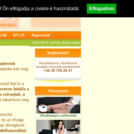
egisztráció
Nézzen körül áruházunkban!
Ön elfogadja a cookie-k használatát.
Elfogadom
A kosár jelenleg üres
ejtett jelszó
ciók
GY.I.K.
Kapcsolat
2026.08.07. péntek, Ibolya napja
Segíthetünk?
leptinnek
Rendelésével, kérdésével
forduljon hozzánk bizalommal!
eptidet köti meg
+36 30 726 26 47
tül fejti ki a
ormon felelős a
Fókuszpont
 zsírsejtek, a
át takarítson meg
resztül
Ultrahangos zsírbontás
ki és az étvágy
 az éhségérzet
afelhasználást