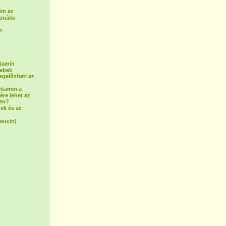
in az
onális
n
itamin
sebek
egelőzheti az
vitamin a
ére lehet az
ben?
ek és az
leucin)