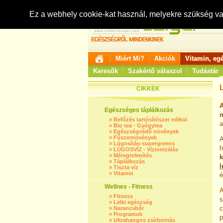
Ez a webhely cookie-kat használ, melyekre szükség v
Miért Mi?
Akciók
Vitamin, eg
Keresők
Szakértő válaszol
Tudástár
CIKKEK
A
Egészséges táplálkozás
n
»
Befőzés tartósítószer nélkül
a
»
Bio tea - Gyógytea
»
Egészségvédő növények
»
Fűszernövények
»
Lúgosítás-supergreens
h
»
LÚGOSVÍZ - Vízionizálás
»
Méregtelenítés
k
»
Táplálkozás
l
»
Tiszta víz
»
Vitamin
é
Wellnes - Fitness
»
Fitness
s
»
Lelki egészség
c
»
Narancsbőr
»
Programok
p
»
Ultrahangos zsírbontás