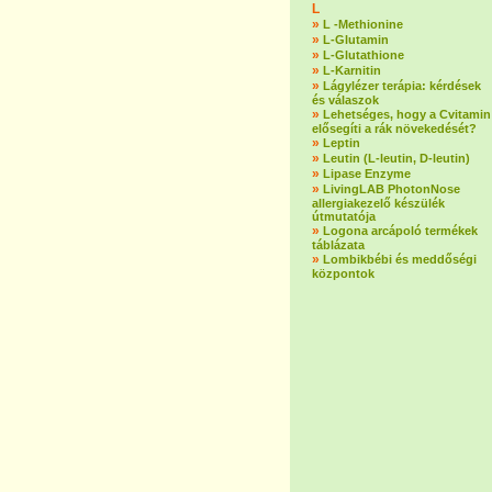
L
»
L -Methionine
»
L-Glutamin
»
L-Glutathione
»
L-Karnitin
»
Lágylézer terápia: kérdések
és válaszok
»
Lehetséges, hogy a Cvitamin
elősegíti a rák növekedését?
»
Leptin
»
Leutin (L-leutin, D-leutin)
»
Lipase Enzyme
»
LivingLAB PhotonNose
allergiakezelő készülék
útmutatója
»
Logona arcápoló termékek
táblázata
»
Lombikbébi és meddőségi
központok