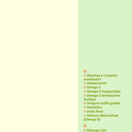
O
»
Okozhat a Cvitamin
vesekövet?
»
Oktakozanol
»
Omega 3
»
Omega-3 fogyasztása
»
Omega-3 természetes
forrásai
»
Oregoni szőlő gyökér
»
Orosháza
»
Osha Root
»
Otthoni elkészítések
(Omega-3)
Ö
»
Ökörepe sók