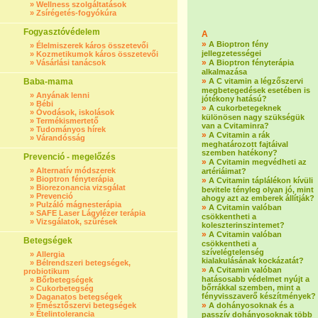
»
Wellness szolgáltatások
»
Zsírégetés-fogyókúra
Fogyasztóvédelem
A
»
A Bioptron fény
»
Élelmiszerek káros összetevői
jellegzetességei
»
Kozmetikumok káros összetevői
»
»
Vásárlási tanácsok
A Bioptron fényterápia
alkalmazása
»
Baba-mama
A C vitamin a légzőszervi
megbetegedések esetében is
»
Anyának lenni
jótékony hatású?
»
Bébi
»
A cukorbetegeknek
»
Óvodások, iskolások
különösen nagy szükségük
»
Termékismertető
van a Cvitaminra?
»
Tudományos hírek
»
A Cvitamin a rák
»
Várandósság
meghatározott fajtáival
szemben hatékony?
Prevenció - megelőzés
»
A Cvitamin megvédheti az
»
Alternatív módszerek
artériáimat?
»
Bioptron fényterápia
»
A Cvitamin táplálékon kívüli
»
Biorezonancia vizsgálat
bevitele tényleg olyan jó, mint
»
Prevenció
ahogy azt az emberek állítják?
»
Pulzáló mágnesterápia
»
A Cvitamin valóban
»
SAFE Laser Lágylézer terápia
csökkentheti a
»
Vizsgálatok, szűrések
koleszterinszintemet?
»
A Cvitamin valóban
Betegségek
csökkentheti a
szívelégtelenség
»
Allergia
kialakulásának kockázatát?
»
Bélrendszeri betegségek,
»
A Cvitamin valóban
probiotikum
hatásosabb védelmet nyújt a
»
Bőrbetegségek
bőrrákkal szemben, mint a
»
Cukorbetegség
fényvisszaverő készítmények?
»
Daganatos betegségek
»
»
Emésztőszervi betegségek
A dohányosoknak és a
»
Ételintolerancia
passzív dohányosoknak több