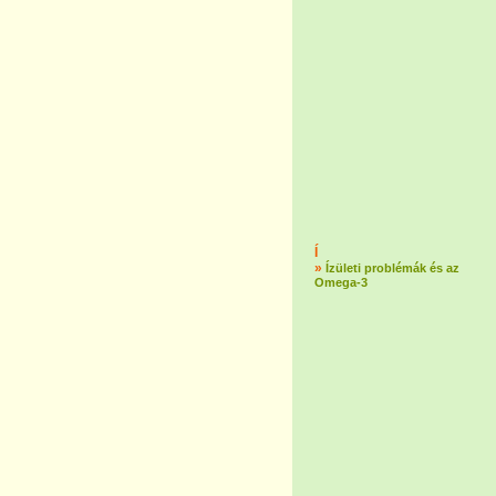
Í
»
Ízületi problémák és az
Omega-3