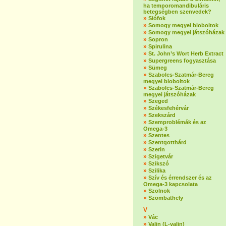
ha temporomandibuláris
betegségben szenvedek?
»
Siófok
»
Somogy megyei bioboltok
»
Somogy megyei játszóházak
»
Sopron
»
Spirulina
»
St. John’s Wort Herb Extract
»
Supergreens fogyasztása
»
Sümeg
»
Szabolcs-Szatmár-Bereg
megyei bioboltok
»
Szabolcs-Szatmár-Bereg
megyei játszóházak
»
Szeged
»
Székesfehérvár
»
Szekszárd
»
Szemproblémák és az
Omega-3
»
Szentes
»
Szentgotthárd
»
Szerin
»
Szigetvár
»
Szikszó
»
Szilika
»
Szív és érrendszer és az
Omega-3 kapcsolata
»
Szolnok
»
Szombathely
V
»
Vác
»
Valin (L-valin)