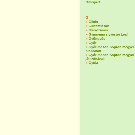
Omega-3
G
»
Glicin
»
Glutaminsav
»
Glükozamin
»
Gymnema slyvestre Leaf
»
Gyöngyös
»
Győr
»
Győr-Moson-Sopron megyei
bioboltok
»
Győr-Moson-Sopron megyei
játszóházak
»
Gyula