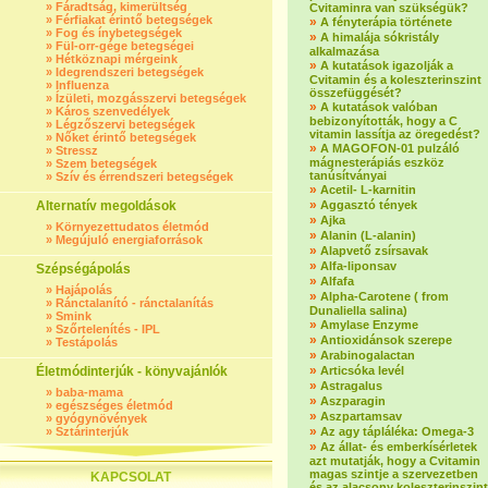
»
Fáradtság, kimerültség
Cvitaminra van szükségük?
»
Férfiakat érintő betegségek
»
A fényterápia története
»
Fog és ínybetegségek
»
A himalája sókristály
»
Fül-orr-gége betegségei
alkalmazása
»
Hétköznapi mérgeink
»
A kutatások igazolják a
»
Idegrendszeri betegségek
Cvitamin és a koleszterinszint
»
Influenza
összefüggését?
»
Ízületi, mozgásszervi betegségek
»
A kutatások valóban
»
Káros szenvedélyek
bebizonyították, hogy a C
»
Légzőszervi betegségek
vitamin lassítja az öregedést?
»
Nőket érintő betegségek
»
A MAGOFON-01 pulzáló
»
Stressz
mágnesterápiás eszköz
»
Szem betegségek
tanúsítványai
»
Szív és érrendszeri betegségek
»
Acetil- L-karnitin
»
Alternatív megoldások
Aggasztó tények
»
Ajka
»
Környezettudatos életmód
»
Alanin (L-alanin)
»
Megújuló energiaforrások
»
Alapvető zsírsavak
»
Alfa-liponsav
Szépségápolás
»
Alfafa
»
Hajápolás
»
Alpha-Carotene ( from
»
Ránctalanító - ránctalanítás
Dunaliella salina)
»
Smink
»
Amylase Enzyme
»
Szőrtelenítés - IPL
»
Antioxidánsok szerepe
»
Testápolás
»
Arabinogalactan
»
Életmódinterjúk - könyvajánlók
Articsóka levél
»
Astragalus
»
baba-mama
»
Aszparagin
»
egészséges életmód
»
Aszpartamsav
»
gyógynövények
»
»
Sztárinterjúk
Az agy tápláléka: Omega-3
»
Az állat- és emberkísérletek
azt mutatják, hogy a Cvitamin
magas szintje a szervezetben
KAPCSOLAT
és az alacsony koleszterinszint