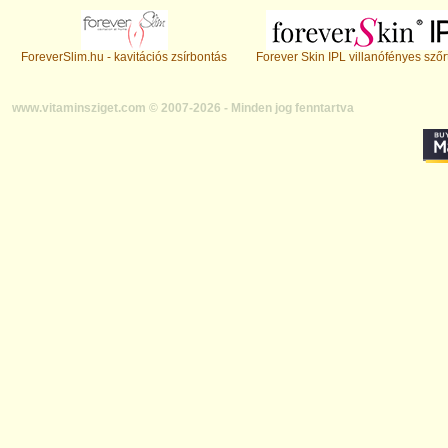
ForeverSlim.hu - kavitációs zsírbontás
Forever Skin IPL villanófényes szőr
www.vitaminsziget.com © 2007-2026 - Minden jog fenntartva