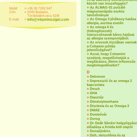
között van összefüggés?
»
Az ALMAG-01 pulzáló
Mobil:
»
+36 30 7262 647
mágnesterápiás eszköz
Cím:
»
2040 Budaörs,
tanúsítványai
Törökbálinti utca 42/B
»
Az Omega 3 jótékony hatása
E-mail:
»
info@vitaminsziget.com
allergia, asztma esetén
»
Az omega 6 és
(hidrogénezett)
transzzsírsavak káros hatásai
az allergia szempontjából.
»
Az orvosok tisztában vannak
a Cvitamin-pótlás
jelentőségével?
»
Azzal, hogy Cvitamint
szedünk, megelőzhetjük a
megfázásos, illetve influenzás
megbetegedéseket?
D
»
Debrecen
»
Depresszió és az omega 3
kapcsolata
»
Deszk
»
DHA
»
Diasztáz
»
Diindolylmethane
»
Diszlexia és az Omega-3
»
DMAE
»
Dombóvár
»
Dorog
»
Dr. Deák Sándor belgyógyász
előadása a Kriella krill olajról
»
Dunaújváros
»
Düh, skrizofénia és az