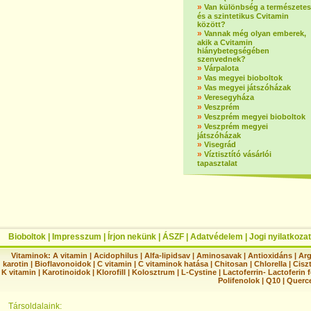
»
Van különbség a természetes
és a szintetikus Cvitamin
között?
»
Vannak még olyan emberek,
akik a Cvitamin
hiánybetegségében
szenvednek?
»
Várpalota
»
Vas megyei bioboltok
»
Vas megyei játszóházak
»
Veresegyháza
»
Veszprém
»
Veszprém megyei bioboltok
»
Veszprém megyei
játszóházak
»
Visegrád
»
Víztisztító vásárlói
tapasztalat
Bioboltok
|
Impresszum
|
Írjon nekünk
|
ÁSZF
|
Adatvédelem
|
Jogi nyilatkozat
Vitaminok:
A vitamin
|
Acidophilus
|
Alfa-lipidsav
|
Aminosavak
|
Antioxidáns
|
Arg
karotin
|
Bioflavonoidok
|
C vitamin
|
C vitaminok hatása
|
Chitosan
|
Chlorella
|
Ciszt
K vitamin
|
Karotinoidok
|
Klorofill
|
Kolosztrum
|
L-Cystine
|
Lactoferrin- Lactoferin 
Polifenolok
|
Q10
|
Querc
Társoldalaink: