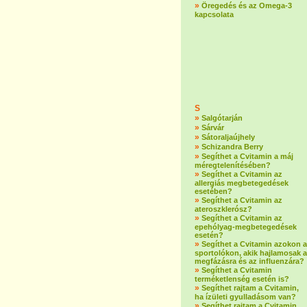
»
Öregedés és az Omega-3
kapcsolata
S
»
Salgótarján
»
Sárvár
»
Sátoraljaújhely
»
Schizandra Berry
»
Segíthet a Cvitamin a máj
méregtelenítésében?
»
Segíthet a Cvitamin az
allergiás megbetegedések
esetében?
»
Segíthet a Cvitamin az
ateroszklerósz?
»
Segíthet a Cvitamin az
epehólyag-megbetegedések
esetén?
»
Segíthet a Cvitamin azokon a
sportolókon, akik hajlamosak a
megfázásra és az influenzára?
»
Segíthet a Cvitamin
terméketlenség esetén is?
»
Segíthet rajtam a Cvitamin,
ha ízületi gyulladásom van?
»
Segíthet rajtam a Cvitamin,