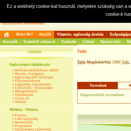
Ez a webhely cookie-kat használ, melyekre szükség van a
cookie-k ha
Keresés:
Miért Mi?
Akciók
Vitamin, egészség áruház
Szépségápo
Keresők
Szakértő válaszol
Tudástár
Cikkek
Narancsbőr
Rá
Telki
CIKKEK
Telki
Magánkórház
2089
Telki
Egészséges táplálkozás
»
Befőzés tartósítószer nélkül
»
Bio tea - Gyógytea
»
Egészségvédő növények
»
Fűszernövények
»
Lúgosítás-supergreens
Termékek
K
»
LÚGOSVÍZ - Vízionizálás
»
Méregtelenítés
Kapcsolódó termékek
»
Táplálkozás
»
Tiszta víz
»
Vitamin
Wellnes - Fitness
»
Fitness
»
Lelki egészség
»
Narancsbőr
»
Programok
»
Ultrahangos zsírbontás