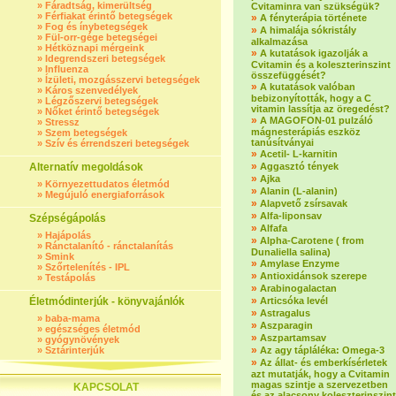
»
Fáradtság, kimerültség
Cvitaminra van szükségük?
»
Férfiakat érintő betegségek
»
A fényterápia története
»
Fog és ínybetegségek
»
A himalája sókristály
»
Fül-orr-gége betegségei
alkalmazása
»
Hétköznapi mérgeink
»
A kutatások igazolják a
»
Idegrendszeri betegségek
Cvitamin és a koleszterinszint
»
Influenza
összefüggését?
»
Ízületi, mozgásszervi betegségek
»
A kutatások valóban
»
Káros szenvedélyek
bebizonyították, hogy a C
»
Légzőszervi betegségek
vitamin lassítja az öregedést?
»
Nőket érintő betegségek
»
A MAGOFON-01 pulzáló
»
Stressz
mágnesterápiás eszköz
»
Szem betegségek
tanúsítványai
»
Szív és érrendszeri betegségek
»
Acetil- L-karnitin
»
Alternatív megoldások
Aggasztó tények
»
Ajka
»
Környezettudatos életmód
»
Alanin (L-alanin)
»
Megújuló energiaforrások
»
Alapvető zsírsavak
»
Alfa-liponsav
Szépségápolás
»
Alfafa
»
Hajápolás
»
Alpha-Carotene ( from
»
Ránctalanító - ránctalanítás
Dunaliella salina)
»
Smink
»
Amylase Enzyme
»
Szőrtelenítés - IPL
»
Antioxidánsok szerepe
»
Testápolás
»
Arabinogalactan
»
Életmódinterjúk - könyvajánlók
Articsóka levél
»
Astragalus
»
baba-mama
»
Aszparagin
»
egészséges életmód
»
Aszpartamsav
»
gyógynövények
»
»
Sztárinterjúk
Az agy tápláléka: Omega-3
»
Az állat- és emberkísérletek
azt mutatják, hogy a Cvitamin
magas szintje a szervezetben
KAPCSOLAT
és az alacsony koleszterinszint