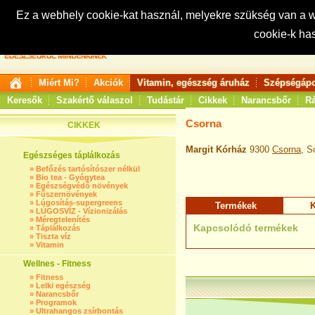
Ez a webhely cookie-kat használ, melyekre szükség van a
cookie-k ha
Keresés:
Miért Mi?
Akciók
Vitamin, egészség áruház
Szépségápo
Keresők
Szakértő válaszol
Tudástár
Cikkek
Narancsbőr
Rá
Csorna
CIKKEK
Margit Kórház
9300
Csorna
, S
Egészséges táplálkozás
»
Befőzés tartósítószer nélkül
»
Bio tea - Gyógytea
»
Egészségvédő növények
»
Fűszernövények
»
Lúgosítás-supergreens
Termékek
K
»
LÚGOSVÍZ - Vízionizálás
»
Méregtelenítés
Kapcsolódó termékek
»
Táplálkozás
»
Tiszta víz
»
Vitamin
Wellnes - Fitness
»
Fitness
»
Lelki egészség
»
Narancsbőr
»
Programok
»
Ultrahangos zsírbontás