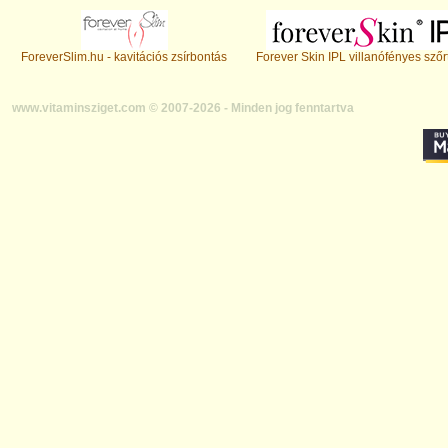
ForeverSlim.hu - kavitációs zsírbontás
Forever Skin IPL villanófényes szőr
www.vitaminsziget.com © 2007-2026 - Minden jog fenntartva