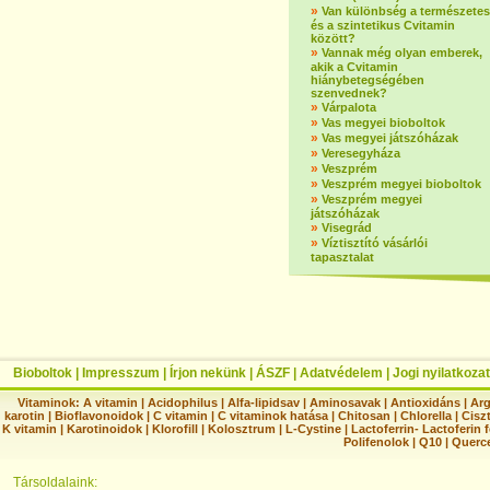
»
Van különbség a természetes
és a szintetikus Cvitamin
között?
»
Vannak még olyan emberek,
akik a Cvitamin
hiánybetegségében
szenvednek?
»
Várpalota
»
Vas megyei bioboltok
»
Vas megyei játszóházak
»
Veresegyháza
»
Veszprém
»
Veszprém megyei bioboltok
»
Veszprém megyei
játszóházak
»
Visegrád
»
Víztisztító vásárlói
tapasztalat
Bioboltok
|
Impresszum
|
Írjon nekünk
|
ÁSZF
|
Adatvédelem
|
Jogi nyilatkozat
Vitaminok:
A vitamin
|
Acidophilus
|
Alfa-lipidsav
|
Aminosavak
|
Antioxidáns
|
Arg
karotin
|
Bioflavonoidok
|
C vitamin
|
C vitaminok hatása
|
Chitosan
|
Chlorella
|
Ciszt
K vitamin
|
Karotinoidok
|
Klorofill
|
Kolosztrum
|
L-Cystine
|
Lactoferrin- Lactoferin 
Polifenolok
|
Q10
|
Querc
Társoldalaink: