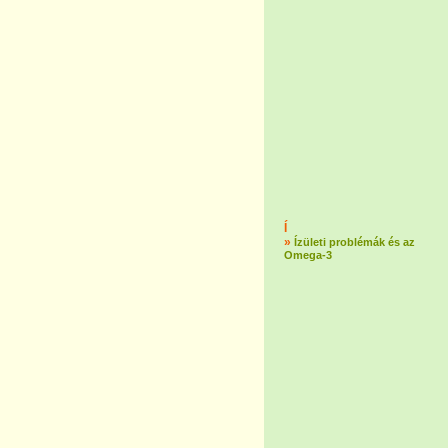
Í
»
Ízületi problémák és az
Omega-3