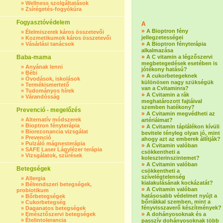
»
Wellness szolgáltatások
»
Zsírégetés-fogyókúra
Fogyasztóvédelem
A
»
A Bioptron fény
»
Élelmiszerek káros összetevői
jellegzetességei
»
Kozmetikumok káros összetevői
»
»
Vásárlási tanácsok
A Bioptron fényterápia
alkalmazása
»
Baba-mama
A C vitamin a légzőszervi
megbetegedések esetében is
»
Anyának lenni
jótékony hatású?
»
Bébi
»
A cukorbetegeknek
»
Óvodások, iskolások
különösen nagy szükségük
»
Termékismertető
van a Cvitaminra?
»
Tudományos hírek
»
A Cvitamin a rák
»
Várandósság
meghatározott fajtáival
szemben hatékony?
Prevenció - megelőzés
»
A Cvitamin megvédheti az
»
Alternatív módszerek
artériáimat?
»
Bioptron fényterápia
»
A Cvitamin táplálékon kívüli
»
Biorezonancia vizsgálat
bevitele tényleg olyan jó, mint
»
Prevenció
ahogy azt az emberek állítják?
»
Pulzáló mágnesterápia
»
A Cvitamin valóban
»
SAFE Laser Lágylézer terápia
csökkentheti a
»
Vizsgálatok, szűrések
koleszterinszintemet?
»
A Cvitamin valóban
Betegségek
csökkentheti a
szívelégtelenség
»
Allergia
kialakulásának kockázatát?
»
Bélrendszeri betegségek,
»
A Cvitamin valóban
probiotikum
hatásosabb védelmet nyújt a
»
Bőrbetegségek
bőrrákkal szemben, mint a
»
Cukorbetegség
fényvisszaverő készítmények?
»
Daganatos betegségek
»
»
Emésztőszervi betegségek
A dohányosoknak és a
»
Ételintolerancia
passzív dohányosoknak több