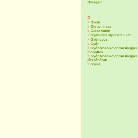
Omega-3
G
»
Glicin
»
Glutaminsav
»
Glükozamin
»
Gymnema slyvestre Leaf
»
Gyöngyös
»
Győr
»
Győr-Moson-Sopron megyei
bioboltok
»
Győr-Moson-Sopron megyei
játszóházak
»
Gyula