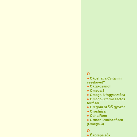
O
»
Okozhat a Cvitamin
vesekövet?
»
Oktakozanol
»
Omega 3
»
Omega-3 fogyasztása
»
Omega-3 természetes
forrásai
»
Oregoni szőlő gyökér
»
Orosháza
»
Osha Root
»
Otthoni elkészítések
(Omega-3)
Ö
»
Ökörepe sók