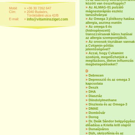
között van összefüggés?
»
Az ALMAG-01 pulzáló
Mobil:
»
+36 30 7262 647
mágnesterápiás eszköz
Cím:
»
2040 Budaörs,
tanúsítványai
Törökbálinti utca 42/B
»
Az Omega 3 jótékony hatása
E-mail:
»
info@vitaminsziget.com
allergia, asztma esetén
»
Az omega 6 és
(hidrogénezett)
transzzsírsavak káros hatásai
az allergia szempontjából.
»
Az orvosok tisztában vannak
a Cvitamin-pótlás
jelentőségével?
»
Azzal, hogy Cvitamint
szedünk, megelőzhetjük a
megfázásos, illetve influenzás
megbetegedéseket?
D
»
Debrecen
»
Depresszió és az omega 3
kapcsolata
»
Deszk
»
DHA
»
Diasztáz
»
Diindolylmethane
»
Diszlexia és az Omega-3
»
DMAE
»
Dombóvár
»
Dorog
»
Dr. Deák Sándor belgyógyász
előadása a Kriella krill olajról
»
Dunaújváros
»
Düh, skrizofénia és az