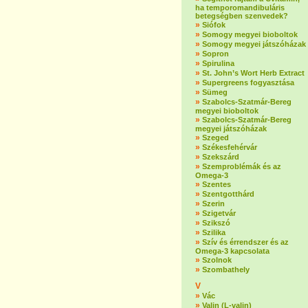
ha temporomandibuláris
betegségben szenvedek?
»
Siófok
»
Somogy megyei bioboltok
»
Somogy megyei játszóházak
»
Sopron
»
Spirulina
»
St. John’s Wort Herb Extract
»
Supergreens fogyasztása
»
Sümeg
»
Szabolcs-Szatmár-Bereg
megyei bioboltok
»
Szabolcs-Szatmár-Bereg
megyei játszóházak
»
Szeged
»
Székesfehérvár
»
Szekszárd
»
Szemproblémák és az
Omega-3
»
Szentes
»
Szentgotthárd
»
Szerin
»
Szigetvár
»
Szikszó
»
Szilika
»
Szív és érrendszer és az
Omega-3 kapcsolata
»
Szolnok
»
Szombathely
V
»
Vác
»
Valin (L-valin)