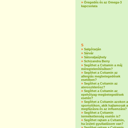
»
Öregedés és az Omega-3
kapcsolata
S
»
Salgótarján
»
Sárvár
»
Sátoraljaújhely
»
Schizandra Berry
»
Segíthet a Cvitamin a máj
méregtelenítésében?
»
Segíthet a Cvitamin az
allergiás megbetegedések
esetében?
»
Segíthet a Cvitamin az
ateroszklerósz?
»
Segíthet a Cvitamin az
epehólyag-megbetegedések
esetén?
»
Segíthet a Cvitamin azokon a
sportolókon, akik hajlamosak a
megfázásra és az influenzára?
»
Segíthet a Cvitamin
terméketlenség esetén is?
»
Segíthet rajtam a Cvitamin,
ha ízületi gyulladásom van?
»
Segíthet rajtam a Cvitamin,