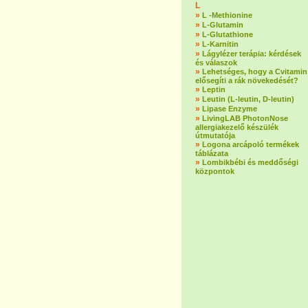
L
»
L -Methionine
»
L-Glutamin
»
L-Glutathione
»
L-Karnitin
»
Lágylézer terápia: kérdések
és válaszok
»
Lehetséges, hogy a Cvitamin
elősegíti a rák növekedését?
»
Leptin
»
Leutin (L-leutin, D-leutin)
»
Lipase Enzyme
»
LivingLAB PhotonNose
allergiakezelő készülék
útmutatója
»
Logona arcápoló termékek
táblázata
»
Lombikbébi és meddőségi
központok