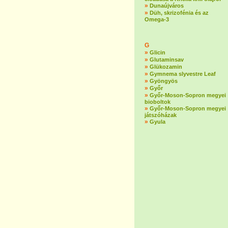
»
Dunaújváros
»
Düh, skrizofénia és az
Omega-3
G
»
Glicin
»
Glutaminsav
»
Glükozamin
»
Gymnema slyvestre Leaf
»
Gyöngyös
»
Győr
»
Győr-Moson-Sopron megyei
bioboltok
»
Győr-Moson-Sopron megyei
játszóházak
»
Gyula