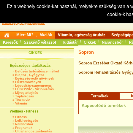
Ez a webhely cookie-kat használ, melyekre szükség van a
cookie-k ha
Keresés:
Miért Mi?
Akciók
Vitamin, egészség áruház
Szépségápo
Keresők
Szakértő válaszol
Tudástár
Cikkek
Narancsbőr
Rá
Sopron
CIKKEK
Sopron
Erzsébet Oktató Kórh
Egészséges táplálkozás
»
Befőzés tartósítószer nélkül
Soproni Rehabilitációs Gyógy
»
Bio tea - Gyógytea
»
Egészségvédő növények
»
Fűszernövények
»
Lúgosítás-supergreens
»
LÚGOSVÍZ - Vízionizálás
»
Méregtelenítés
Termékek
K
»
Táplálkozás
»
Tiszta víz
»
Vitamin
Kapcsolódó termékek
Wellnes - Fitness
»
Fitness
»
Lelki egészség
»
Narancsbőr
»
Programok
»
Ultrahangos zsírbontás