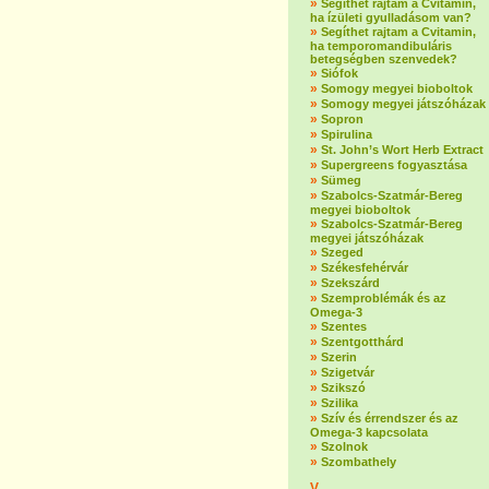
»
Segíthet rajtam a Cvitamin,
ha ízületi gyulladásom van?
»
Segíthet rajtam a Cvitamin,
ha temporomandibuláris
betegségben szenvedek?
»
Siófok
»
Somogy megyei bioboltok
»
Somogy megyei játszóházak
»
Sopron
»
Spirulina
»
St. John’s Wort Herb Extract
»
Supergreens fogyasztása
»
Sümeg
»
Szabolcs-Szatmár-Bereg
megyei bioboltok
»
Szabolcs-Szatmár-Bereg
megyei játszóházak
»
Szeged
»
Székesfehérvár
»
Szekszárd
»
Szemproblémák és az
Omega-3
»
Szentes
»
Szentgotthárd
»
Szerin
»
Szigetvár
»
Szikszó
»
Szilika
»
Szív és érrendszer és az
Omega-3 kapcsolata
»
Szolnok
»
Szombathely
V