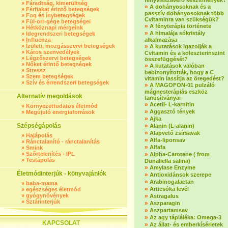
fényvisszaverő készítmények?
»
Fáradtság, kimerültség
»
A dohányosoknak és a
»
Férfiakat érintő betegségek
passzív dohányosoknak több
»
Fog és ínybetegségek
Cvitaminra van szükségük?
»
Fül-orr-gége betegségei
»
A fényterápia története
»
Hétköznapi mérgeink
»
A himalája sókristály
»
Idegrendszeri betegségek
»
Influenza
alkalmazása
»
Ízületi, mozgásszervi betegségek
»
A kutatások igazolják a
»
Káros szenvedélyek
Cvitamin és a koleszterinszint
»
Légzőszervi betegségek
összefüggését?
»
Nőket érintő betegségek
»
A kutatások valóban
»
Stressz
bebizonyították, hogy a C
»
Szem betegségek
vitamin lassítja az öregedést?
»
Szív és érrendszeri betegségek
»
A MAGOFON-01 pulzáló
mágnesterápiás eszköz
Alternatív megoldások
tanúsítványai
»
Acetil- L-karnitin
»
Környezettudatos életmód
»
Aggasztó tények
»
Megújuló energiaforrások
»
Ajka
Szépségápolás
»
Alanin (L-alanin)
»
Alapvető zsírsavak
»
Hajápolás
»
Alfa-liponsav
»
Ránctalanító - ránctalanítás
»
Alfafa
»
Smink
»
Szőrtelenítés - IPL
»
Alpha-Carotene ( from
»
Testápolás
Dunaliella salina)
»
Amylase Enzyme
Életmódinterjúk - könyvajánlók
»
Antioxidánsok szerepe
»
Arabinogalactan
»
baba-mama
»
Articsóka levél
»
egészséges életmód
»
gyógynövények
»
Astragalus
»
Sztárinterjúk
»
Aszparagin
»
Aszpartamsav
»
Az agy tápláléka: Omega-3
KAPCSOLAT
»
Az állat- és emberkísérletek