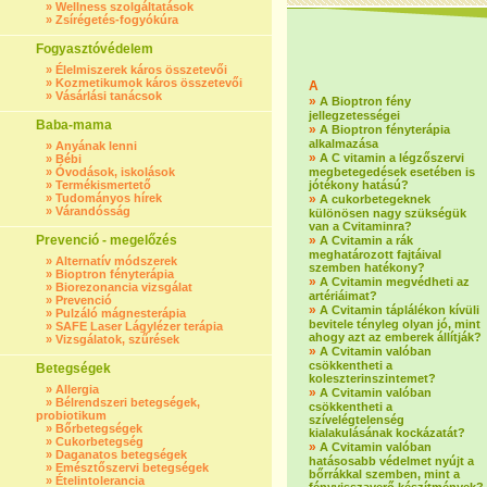
»
Wellness szolgáltatások
»
Zsírégetés-fogyókúra
Fogyasztóvédelem
»
Élelmiszerek káros összetevői
»
Kozmetikumok káros összetevői
A
»
Vásárlási tanácsok
»
A Bioptron fény
jellegzetességei
Baba-mama
»
A Bioptron fényterápia
alkalmazása
»
Anyának lenni
»
A C vitamin a légzőszervi
»
Bébi
»
Óvodások, iskolások
megbetegedések esetében is
»
Termékismertető
jótékony hatású?
»
Tudományos hírek
»
A cukorbetegeknek
»
Várandósság
különösen nagy szükségük
van a Cvitaminra?
Prevenció - megelőzés
»
A Cvitamin a rák
meghatározott fajtáival
»
Alternatív módszerek
szemben hatékony?
»
Bioptron fényterápia
»
A Cvitamin megvédheti az
»
Biorezonancia vizsgálat
artériáimat?
»
Prevenció
»
A Cvitamin táplálékon kívüli
»
Pulzáló mágnesterápia
bevitele tényleg olyan jó, mint
»
SAFE Laser Lágylézer terápia
ahogy azt az emberek állítják?
»
Vizsgálatok, szűrések
»
A Cvitamin valóban
csökkentheti a
Betegségek
koleszterinszintemet?
»
Allergia
»
A Cvitamin valóban
»
Bélrendszeri betegségek,
csökkentheti a
probiotikum
szívelégtelenség
»
Bőrbetegségek
kialakulásának kockázatát?
»
Cukorbetegség
»
A Cvitamin valóban
»
Daganatos betegségek
hatásosabb védelmet nyújt a
»
Emésztőszervi betegségek
bőrrákkal szemben, mint a
»
Ételintolerancia