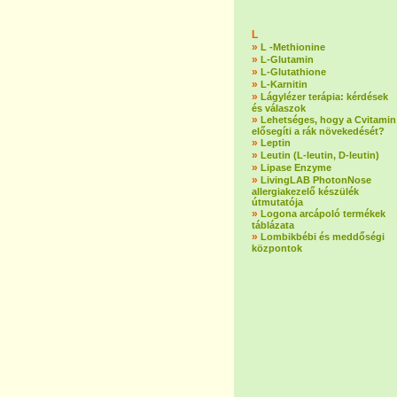
L
»
L -Methionine
»
L-Glutamin
»
L-Glutathione
»
L-Karnitin
»
Lágylézer terápia: kérdések
és válaszok
»
Lehetséges, hogy a Cvitamin
elősegíti a rák növekedését?
»
Leptin
»
Leutin (L-leutin, D-leutin)
»
Lipase Enzyme
»
LivingLAB PhotonNose
allergiakezelő készülék
útmutatója
»
Logona arcápoló termékek
táblázata
»
Lombikbébi és meddőségi
központok