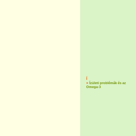
Í
»
Ízületi problémák és az
Omega-3