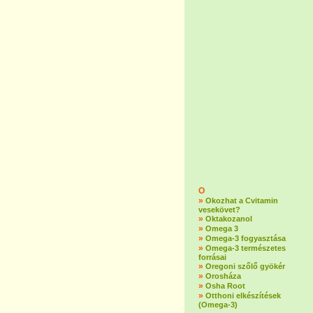
O
»
Okozhat a Cvitamin
vesekövet?
»
Oktakozanol
»
Omega 3
»
Omega-3 fogyasztása
»
Omega-3 természetes
forrásai
»
Oregoni szőlő gyökér
»
Orosháza
»
Osha Root
»
Otthoni elkészítések
(Omega-3)