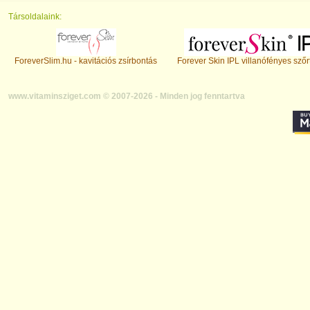
Társoldalaink:
ForeverSlim.hu - kavitációs zsírbontás
Forever Skin IPL villanófényes szőr
www.vitaminsziget.com © 2007-2026 - Minden jog fenntartva