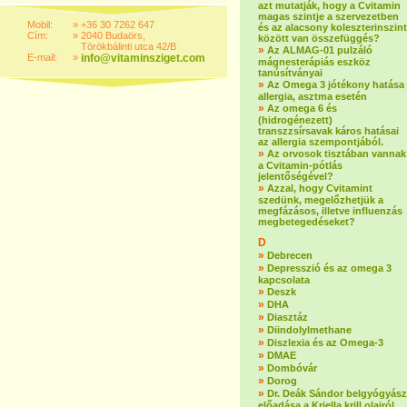
azt mutatják, hogy a Cvitamin
magas szintje a szervezetben
Mobil:
»
+36 30 7262 647
és az alacsony koleszterinszint
Cím:
»
2040 Budaörs,
között van összefüggés?
Törökbálinti utca 42/B
»
Az ALMAG-01 pulzáló
E-mail:
»
info@vitaminsziget.com
mágnesterápiás eszköz
tanúsítványai
»
Az Omega 3 jótékony hatása
allergia, asztma esetén
»
Az omega 6 és
(hidrogénezett)
transzzsírsavak káros hatásai
az allergia szempontjából.
»
Az orvosok tisztában vannak
a Cvitamin-pótlás
jelentőségével?
»
Azzal, hogy Cvitamint
szedünk, megelőzhetjük a
megfázásos, illetve influenzás
megbetegedéseket?
D
»
Debrecen
»
Depresszió és az omega 3
kapcsolata
»
Deszk
»
DHA
»
Diasztáz
»
Diindolylmethane
»
Diszlexia és az Omega-3
»
DMAE
»
Dombóvár
»
Dorog
»
Dr. Deák Sándor belgyógyász
előadása a Kriella krill olajról