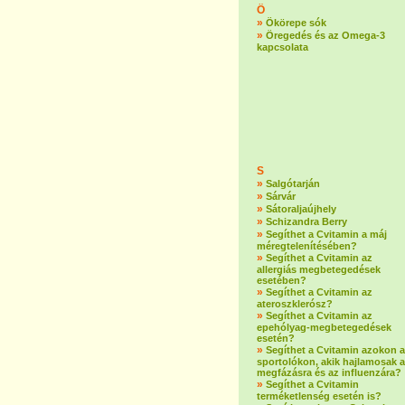
Ö
»
Ökörepe sók
»
Öregedés és az Omega-3
kapcsolata
S
»
Salgótarján
»
Sárvár
»
Sátoraljaújhely
»
Schizandra Berry
»
Segíthet a Cvitamin a máj
méregtelenítésében?
»
Segíthet a Cvitamin az
allergiás megbetegedések
esetében?
»
Segíthet a Cvitamin az
ateroszklerósz?
»
Segíthet a Cvitamin az
epehólyag-megbetegedések
esetén?
»
Segíthet a Cvitamin azokon a
sportolókon, akik hajlamosak a
megfázásra és az influenzára?
»
Segíthet a Cvitamin
terméketlenség esetén is?