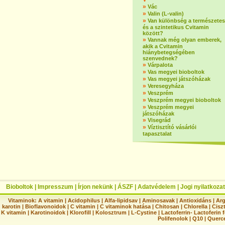
»
Vác
»
Valin (L-valin)
»
Van különbség a természetes
és a szintetikus Cvitamin
között?
»
Vannak még olyan emberek,
akik a Cvitamin
hiánybetegségében
szenvednek?
»
Várpalota
»
Vas megyei bioboltok
»
Vas megyei játszóházak
»
Veresegyháza
»
Veszprém
»
Veszprém megyei bioboltok
»
Veszprém megyei
játszóházak
»
Visegrád
»
Víztisztító vásárlói
tapasztalat
Bioboltok
|
Impresszum
|
Írjon nekünk
|
ÁSZF
|
Adatvédelem
|
Jogi nyilatkozat
Vitaminok:
A vitamin
|
Acidophilus
|
Alfa-lipidsav
|
Aminosavak
|
Antioxidáns
|
Arg
karotin
|
Bioflavonoidok
|
C vitamin
|
C vitaminok hatása
|
Chitosan
|
Chlorella
|
Ciszt
K vitamin
|
Karotinoidok
|
Klorofill
|
Kolosztrum
|
L-Cystine
|
Lactoferrin- Lactoferin 
Polifenolok
|
Q10
|
Querc