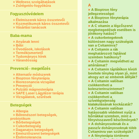
»
Wellness szolgáltatások
A
»
Zsírégetés-fogyókúra
»
A Bioptron fény
Fogyasztóvédelem
jellegzetességei
»
A Bioptron fényterápia
»
Élelmiszerek káros összetevői
alkalmazása
»
Kozmetikumok káros összetevői
»
A C vitamin a légzőszervi
»
Vásárlási tanácsok
megbetegedések esetében is
jótékony hatású?
Baba-mama
»
A cukorbetegeknek
»
Anyának lenni
különösen nagy szükségük
»
Bébi
van a Cvitaminra?
»
Óvodások, iskolások
»
A Cvitamin a rák
»
Termékismertető
meghatározott fajtáival
»
Tudományos hírek
szemben hatékony?
»
Várandósság
»
A Cvitamin megvédheti az
artériáimat?
Prevenció - megelőzés
»
A Cvitamin táplálékon kívüli
bevitele tényleg olyan jó, mint
»
Alternatív módszerek
ahogy azt az emberek állítják?
»
Bioptron fényterápia
»
A Cvitamin valóban
»
Biorezonancia vizsgálat
csökkentheti a
»
Prevenció
koleszterinszintemet?
»
Pulzáló mágnesterápia
»
A Cvitamin valóban
»
SAFE Laser Lágylézer terápia
»
Vizsgálatok, szűrések
csökkentheti a
szívelégtelenség
kialakulásának kockázatát?
Betegségek
»
A Cvitamin valóban
»
Allergia
hatásosabb védelmet nyújt a
»
Bélrendszeri betegségek,
bőrrákkal szemben, mint a
probiotikum
fényvisszaverő készítmények?
»
Bőrbetegségek
»
A dohányosoknak és a
»
Cukorbetegség
passzív dohányosoknak több
»
Daganatos betegségek
Cvitaminra van szükségük?
»
Emésztőszervi betegségek
»
A fényterápia története
»
Ételintolerancia