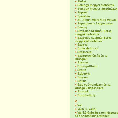
»
Siófok
»
Somogy megyei bioboltok
»
Somogy megyei játszóházak
»
Sopron
»
Spirulina
»
St. John’s Wort Herb Extract
»
Supergreens fogyasztása
»
Sümeg
»
Szabolcs-Szatmár-Bereg
megyei bioboltok
»
Szabolcs-Szatmár-Bereg
megyei játszóházak
»
Szeged
»
Székesfehérvár
»
Szekszárd
»
Szemproblémák és az
Omega-3
»
Szentes
»
Szentgotthárd
»
Szerin
»
Szigetvár
»
Szikszó
»
Szilika
»
Szív és érrendszer és az
Omega-3 kapcsolata
»
Szolnok
»
Szombathely
V
»
Vác
»
Valin (L-valin)
»
Van különbség a természetes
és a szintetikus Cvitamin