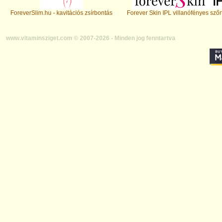
ForeverSlim.hu - kavitációs zsírbontás
Forever Skin IPL villanófényes szőr
www.vitaminsziget.com © 2007-2026 - Minden jog fenntartva