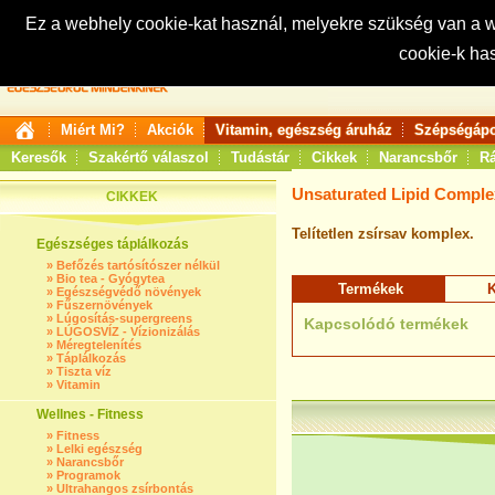
Ez a webhely cookie-kat használ, melyekre szükség van a
cookie-k ha
Keresés:
Miért Mi?
Akciók
Vitamin, egészség áruház
Szépségápo
Keresők
Szakértő válaszol
Tudástár
Cikkek
Narancsbőr
Rá
Unsaturated Lipid Comple
CIKKEK
Telítetlen zsírsav komplex.
Egészséges táplálkozás
»
Befőzés tartósítószer nélkül
»
Bio tea - Gyógytea
Termékek
K
»
Egészségvédő növények
»
Fűszernövények
»
Lúgosítás-supergreens
Kapcsolódó termékek
»
LÚGOSVÍZ - Vízionizálás
»
Méregtelenítés
»
Táplálkozás
»
Tiszta víz
»
Vitamin
Wellnes - Fitness
»
Fitness
»
Lelki egészség
»
Narancsbőr
»
Programok
»
Ultrahangos zsírbontás