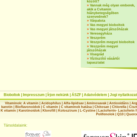
között?
»
Vannak még olyan emberek,
akik a Cvitamin
hiánybetegségében
szenvednek?
»
Várpalota
»
Vas megyei bioboltok
»
Vas megyei játszóházak
»
Veresegyháza
»
Veszprém
»
Veszprém megyei bioboltok
»
Veszprém megyei
játszóházak
»
Visegrád
»
Víztisztító vásárlói
tapasztalat
Bioboltok
|
Impresszum
|
Írjon nekünk
|
ÁSZF
|
Adatvédelem
|
Jogi nyilatkozat
Vitaminok:
A vitamin
|
Acidophilus
|
Alfa-lipidsav
|
Aminosavak
|
Antioxidáns
|
Arg
karotin
|
Bioflavonoidok
|
C vitamin
|
C vitaminok hatása
|
Chitosan
|
Chlorella
|
Ciszt
K vitamin
|
Karotinoidok
|
Klorofill
|
Kolosztrum
|
L-Cystine
|
Lactoferrin- Lactoferin 
Polifenolok
|
Q10
|
Querc
Társoldalaink: