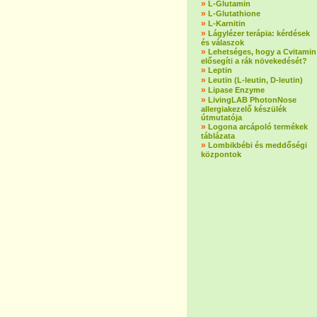
»
L-Glutamin
»
L-Glutathione
»
L-Karnitin
»
Lágylézer terápia: kérdések
és válaszok
»
Lehetséges, hogy a Cvitamin
elősegíti a rák növekedését?
»
Leptin
»
Leutin (L-leutin, D-leutin)
»
Lipase Enzyme
»
LivingLAB PhotonNose
allergiakezelő készülék
útmutatója
»
Logona arcápoló termékek
táblázata
»
Lombikbébi és meddőségi
központok