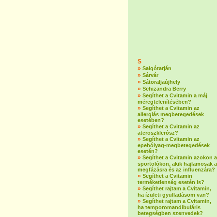
S
»
Salgótarján
»
Sárvár
»
Sátoraljaújhely
»
Schizandra Berry
»
Segíthet a Cvitamin a máj
méregtelenítésében?
»
Segíthet a Cvitamin az
allergiás megbetegedések
esetében?
»
Segíthet a Cvitamin az
ateroszklerósz?
»
Segíthet a Cvitamin az
epehólyag-megbetegedések
esetén?
»
Segíthet a Cvitamin azokon a
sportolókon, akik hajlamosak a
megfázásra és az influenzára?
»
Segíthet a Cvitamin
terméketlenség esetén is?
»
Segíthet rajtam a Cvitamin,
ha ízületi gyulladásom van?
»
Segíthet rajtam a Cvitamin,
ha temporomandibuláris
betegségben szenvedek?