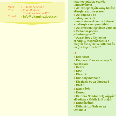
mágnesterápiás eszköz
tanúsítványai
Mobil:
»
+36 30 7262 647
»
Az Omega 3 jótékony hatása
Cím:
»
2040 Budaörs,
allergia, asztma esetén
Törökbálinti utca 42/B
»
Az omega 6 és
E-mail:
»
info@vitaminsziget.com
(hidrogénezett)
transzzsírsavak káros hatásai
az allergia szempontjából.
»
Az orvosok tisztában vannak
a Cvitamin-pótlás
jelentőségével?
»
Azzal, hogy Cvitamint
szedünk, megelőzhetjük a
megfázásos, illetve influenzás
megbetegedéseket?
D
»
Debrecen
»
Depresszió és az omega 3
kapcsolata
»
Deszk
»
DHA
»
Diasztáz
»
Diindolylmethane
»
Diszlexia és az Omega-3
»
DMAE
»
Dombóvár
»
Dorog
»
Dr. Deák Sándor belgyógyász
előadása a Kriella krill olajról
»
Dunaújváros
»
Düh, skrizofénia és az
Omega-3