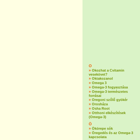
O
»
Okozhat a Cvitamin
vesekövet?
»
Oktakozanol
»
Omega 3
»
Omega-3 fogyasztása
»
Omega-3 természetes
forrásai
»
Oregoni szőlő gyökér
»
Orosháza
»
Osha Root
»
Otthoni elkészítések
(Omega-3)
Ö
»
Ökörepe sók
»
Öregedés és az Omega-3
kapcsolata