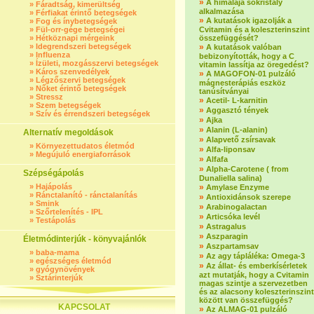
»
A himalája sókristály
»
Fáradtság, kimerültség
alkalmazása
»
Férfiakat érintő betegségek
»
A kutatások igazolják a
»
Fog és ínybetegségek
»
Fül-orr-gége betegségei
Cvitamin és a koleszterinszint
»
Hétköznapi mérgeink
összefüggését?
»
Idegrendszeri betegségek
»
A kutatások valóban
»
Influenza
bebizonyították, hogy a C
»
Ízületi, mozgásszervi betegségek
vitamin lassítja az öregedést?
»
Káros szenvedélyek
»
A MAGOFON-01 pulzáló
»
Légzőszervi betegségek
mágnesterápiás eszköz
»
Nőket érintő betegségek
tanúsítványai
»
Stressz
»
Acetil- L-karnitin
»
Szem betegségek
»
Aggasztó tények
»
Szív és érrendszeri betegségek
»
Ajka
»
Alanin (L-alanin)
Alternatív megoldások
»
Alapvető zsírsavak
»
Környezettudatos életmód
»
Alfa-liponsav
»
Megújuló energiaforrások
»
Alfafa
»
Alpha-Carotene ( from
Szépségápolás
Dunaliella salina)
»
Hajápolás
»
Amylase Enzyme
»
Ránctalanító - ránctalanítás
»
Antioxidánsok szerepe
»
Smink
»
Arabinogalactan
»
Szőrtelenítés - IPL
»
Articsóka levél
»
Testápolás
»
Astragalus
»
Aszparagin
Életmódinterjúk - könyvajánlók
»
Aszpartamsav
»
baba-mama
»
Az agy tápláléka: Omega-3
»
egészséges életmód
»
Az állat- és emberkísérletek
»
gyógynövények
azt mutatják, hogy a Cvitamin
»
Sztárinterjúk
magas szintje a szervezetben
és az alacsony koleszterinszint
között van összefüggés?
KAPCSOLAT
»
Az ALMAG-01 pulzáló