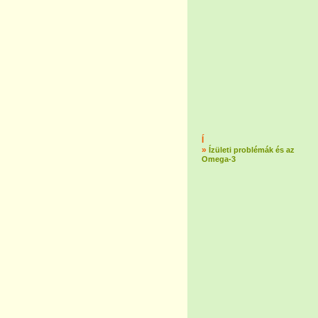
Í
»
Ízületi problémák és az
Omega-3