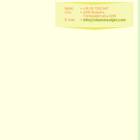
Mobil:
»
+36 30 7262 647
Cím:
»
2040 Budaörs,
Törökbálinti utca 42/B
E-mail:
»
info@vitaminsziget.com