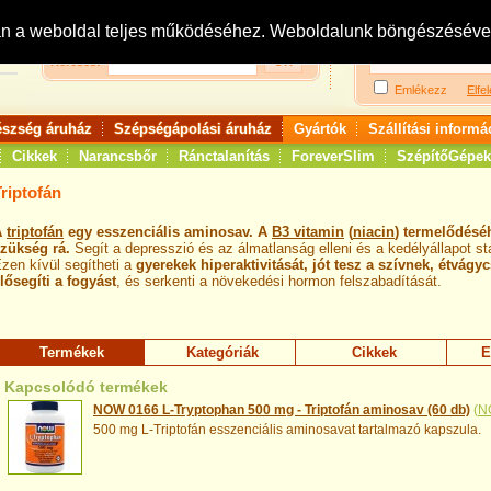
Bejelentkezés:
R
an a weboldal teljes működéséhez. Weboldalunk böngészésével 
Keresés:
Emlékezz
Elfel
észség áruház
Szépségápolási áruház
Gyártók
Szállítási informá
Cikkek
Narancsbőr
Ránctalanítás
ForeverSlim
SzépítőGépek
riptofán
A
triptofán
egy esszenciális aminosav. A
B3 vitamin
(
niacin
) termelődésé
zükség rá.
Segít a depresszió és az álmatlanság elleni és a kedélyállapot st
zen kívül segítheti a
gyerekek hiperaktivitását, jót tesz a szívnek, étvág
lősegíti a fogyást
, és serkenti a növekedési hormon felszabadítását.
Termékek
Kategóriák
Cikkek
E
Kapcsolódó termékek
NOW 0166 L-Tryptophan 500 mg - Triptofán aminosav (60 db)
(
N
500 mg L-Triptofán esszenciális aminosavat tartalmazó kapszula.