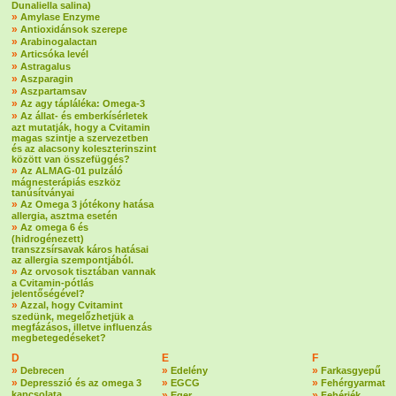
Dunaliella salina)
»
Amylase Enzyme
»
Antioxidánsok szerepe
»
Arabinogalactan
»
Articsóka levél
»
Astragalus
»
Aszparagin
»
Aszpartamsav
»
Az agy tápláléka: Omega-3
»
Az állat- és emberkísérletek
azt mutatják, hogy a Cvitamin
magas szintje a szervezetben
és az alacsony koleszterinszint
között van összefüggés?
»
Az ALMAG-01 pulzáló
mágnesterápiás eszköz
tanúsítványai
»
Az Omega 3 jótékony hatása
allergia, asztma esetén
»
Az omega 6 és
(hidrogénezett)
transzzsírsavak káros hatásai
az allergia szempontjából.
»
Az orvosok tisztában vannak
a Cvitamin-pótlás
jelentőségével?
»
Azzal, hogy Cvitamint
szedünk, megelőzhetjük a
megfázásos, illetve influenzás
megbetegedéseket?
D
E
F
»
»
»
Debrecen
Edelény
Farkasgyepű
»
»
»
Depresszió és az omega 3
EGCG
Fehérgyarmat
kapcsolata
»
»
Eger
Fehérjék