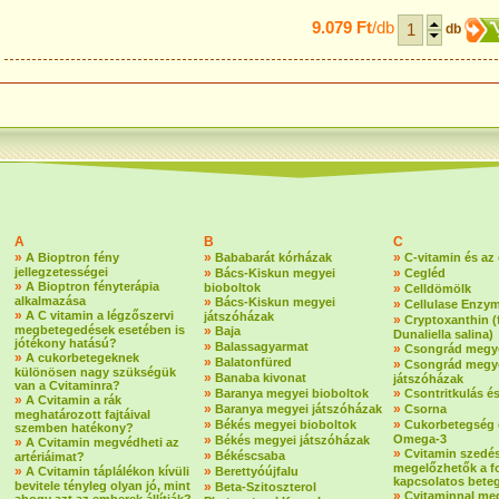
9.079 Ft
/db
db
A
B
C
»
»
»
A Bioptron fény
Bababarát kórházak
C-vitamin és az
jellegzetességei
»
»
Bács-Kiskun megyei
Cegléd
»
A Bioptron fényterápia
bioboltok
»
Celldömölk
alkalmazása
»
Bács-Kiskun megyei
»
Cellulase Enzy
»
A C vitamin a légzőszervi
játszóházak
»
Cryptoxanthin 
megbetegedések esetében is
»
Baja
Dunaliella salina)
jótékony hatású?
»
Balassagyarmat
»
Csongrád megye
»
A cukorbetegeknek
»
Balatonfüred
»
Csongrád megy
különösen nagy szükségük
»
Banaba kivonat
játszóházak
van a Cvitaminra?
»
»
Baranya megyei bioboltok
Csontritkulás é
»
A Cvitamin a rák
»
»
Baranya megyei játszóházak
Csorna
meghatározott fajtáival
»
»
Békés megyei bioboltok
Cukorbetegség 
szemben hatékony?
»
Omega-3
Békés megyei játszóházak
»
A Cvitamin megvédheti az
»
Cvitamin szedé
»
Békéscsaba
artériáimat?
megelőzhetők a f
»
»
A Cvitamin táplálékon kívüli
Berettyóújfalu
kapcsolatos bete
bevitele tényleg olyan jó, mint
»
Beta-Szitoszterol
»
Cvitaminnal me