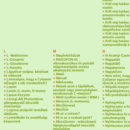
esetén
»
Krill olaj hatás
esetén
»
Krill olaj hatása
premenstruális s
esetén
»
Krill olaj hatása
rák/tumorképződ
megelőzése eset
»
Krill olaj hatása
arthritis esetén
»
Krill olaj hatása
szemproblémák e
L
M
N
»
»
»
L -Methionine
Magánkórházak
N-Acaetyl Cyste
»
»
»
L-Glutamin
MAGOFON-01
Nagyatád
»
vibroakusztikus és pulzáló
»
L-Glutathione
Nagykálló
mágnesterápiás eszköz
»
»
L-Karnitin
Nagykanizsa
alkalmazási területei
»
»
Lágylézer terápia: kérdések
Nagykőrös
»
Makó
és válaszok
»
Nem lehet, hogy
»
Marcali
»
Lehetséges, hogy a Cvitamin
Cvitamin egyszer
»
Mátészalka
elősegíti a rák növekedését?
távozik a vizelette
»
Melyek azok a táplálékok,
»
»
Leptin
Nógrád-megyei 
amelyek nagy mennyiségben
»
»
Leutin (L-leutin, D-leutin)
Nógrádgárdony
tartalmaznak C-vitamint?
»
»
Lipase Enzyme
Női problémák 
»
Metil-szulfon-metán ( MSM )
»
3
LivingLAB PhotonNose
»
Metionin (L-metionin)
»
Nyíregyháza
allergiakezelő készülék
»
Mezőkövesd
útmutatója
»
Nyírfacukor a f
»
Mezőtúr
»
Logona arcápoló termékek
megóvásáért
»
Mi az a zsírsav?
táblázata
»
Nyírfacukor és a
»
»
Lombikbébi és meddőségi
Mi is az a szabad gyök?
cukorbetegség
központok
»
»
MicroDoctor - mikroáramú
Nyírfacukor és 
fájdalomcsillapító készülék
»
Nyírfacukor jót
minősítése