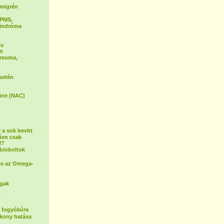
a migrén
 PMS,
zindróma
és
én
 reuma,
setén
ine (NAC)
 a sok bevitt
űen csak
l?
bioboltok
és az Omega-
ogak
a fogyókúra
ékony hatása