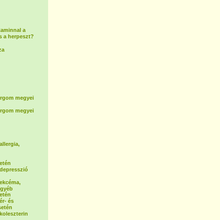
taminnal a
s a herpeszt?
za
rgom megyei
rgom megyei
allergia,
etén
a depresszió
a ekcéma,
egyéb
etén
ér- és
setén
 koleszterin