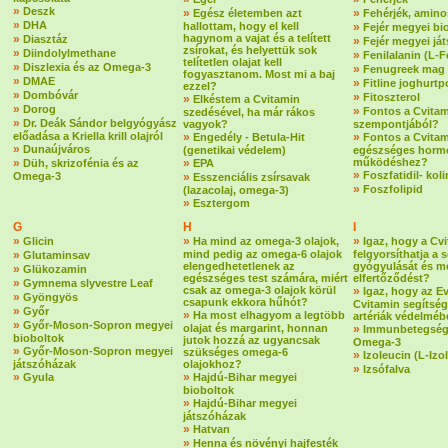
»
Deszk
»
»
Egész életemben azt
Fehérjék, amin
»
DHA
hallottam, hogy el kell
»
Fejér megyei bi
»
hagynom a vajat és a telített
Diasztáz
»
Fejér megyei já
zsírokat, és helyettük sok
»
Diindolylmethane
»
Fenilalanin (L-F
telítetlen olajat kell
»
Diszlexia és az Omega-3
»
Fenugreek mag
fogyasztanom. Most mi a baj
»
DMAE
»
Fitline joghurtp
ezzel?
»
Dombóvár
»
Fitoszterol
»
Elkéstem a Cvitamin
»
Dorog
»
Fontos a Cvitam
szedésével, ha már rákos
»
Dr. Deák Sándor belgyógyász
vagyok?
szempontjából?
előadása a Kriella krill olajról
»
»
Engedély - Betula-Hit
Fontos a Cvitam
»
Dunaújváros
(genetikai védelem)
egészséges horm
»
»
működéshez?
Düh, skrizofénia és az
EPA
»
Foszfatidil- koli
Omega-3
»
Esszenciális zsírsavak
»
Foszfolipid
(lazacolaj, omega-3)
»
Esztergom
G
H
I
»
»
»
Glicin
Ha mind az omega-3 olajok,
Igaz, hogy a Cv
»
mind pedig az omega-6 olajok
felgyorsíthatja a 
Glutaminsav
elengedhetetlenek az
gyógyulását és m
»
Glükozamin
egészséges test számára, miért
elfertőződést?
»
Gymnema slyvestre Leaf
csak az omega-3 olajok körül
»
Igaz, hogy az E
»
Gyöngyös
csapunk ekkora hűhót?
Cvitamin segítség
»
Győr
»
Ha most elhagyom a legtöbb
artériák védelmé
»
Győr-Moson-Sopron megyei
olajat és margarint, honnan
»
Immunbetegség
bioboltok
jutok hozzá az ugyancsak
Omega-3
»
Győr-Moson-Sopron megyei
szükséges omega-6
»
Izoleucin (L-Izo
játszóházak
olajokhoz?
»
Izsófalva
»
»
Gyula
Hajdú-Bihar megyei
bioboltok
»
Hajdú-Bihar megyei
játszóházak
»
Hatvan
»
Henna és növényi hajfesték