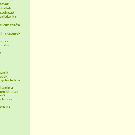
osavak
oboltok
tszóházak
enilalanin)
or elkészítése
in a csontok
in az
onális
n
itamin
sebek
egelőzheti az
vitamin a
ére lehet az
ben?
ek és az
leucin)