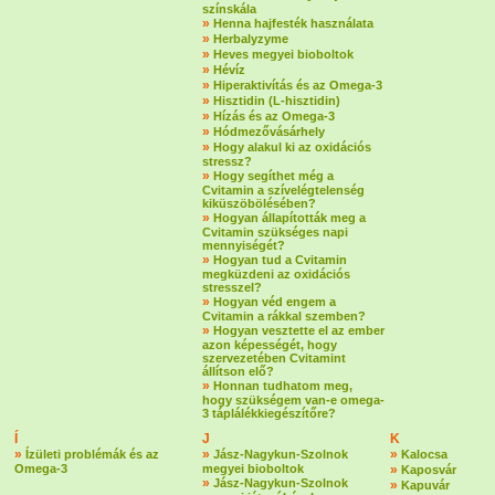
színskála
»
Henna hajfesték használata
»
Herbalyzyme
»
Heves megyei bioboltok
»
Hévíz
»
Hiperaktivítás és az Omega-3
»
Hisztidin (L-hisztidin)
»
Hízás és az Omega-3
»
Hódmezővásárhely
»
Hogy alakul ki az oxidációs
stressz?
»
Hogy segíthet még a
Cvitamin a szívelégtelenség
kiküszöbölésében?
»
Hogyan állapították meg a
Cvitamin szükséges napi
mennyiségét?
»
Hogyan tud a Cvitamin
megküzdeni az oxidációs
stresszel?
»
Hogyan véd engem a
Cvitamin a rákkal szemben?
»
Hogyan vesztette el az ember
azon képességét, hogy
szervezetében Cvitamint
állítson elő?
»
Honnan tudhatom meg,
hogy szükségem van-e omega-
3 táplálékkiegészítőre?
Í
J
K
»
»
»
Ízületi problémák és az
Jász-Nagykun-Szolnok
Kalocsa
Omega-3
megyei bioboltok
»
Kaposvár
»
Jász-Nagykun-Szolnok
»
Kapuvár