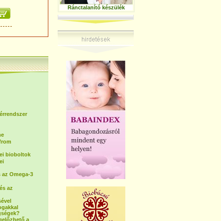
Ránctalanító készülék
 érrendszer
me
(from
i bioboltok
ei
s az Omega-3
és az
sével
ogakkal
gségek?
gelőzhető a