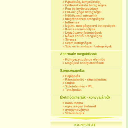
»
Fáradtság, kimerültség
»
Férfiakat érintő betegségek
»
Fog és ínybetegségek
»
Fül-orr-gége betegségei
»
Hétköznapi mérgeink
»
Idegrendszeri betegségek
»
Influenza
»
Ízületi, mozgásszervi betegségek
»
Káros szenvedélyek
»
Légzőszervi betegségek
»
Nőket érintő betegségek
»
Stressz
»
Szem betegségek
»
Szív és érrendszeri betegségek
Alternatív megoldások
»
Környezettudatos életmód
»
Megújuló energiaforrások
Szépségápolás
»
Hajápolás
»
Ránctalanító - ránctalanítás
»
Smink
»
Szőrtelenítés - IPL
»
Testápolás
Életmódinterjúk - könyvajánlók
»
baba-mama
»
egészséges életmód
»
gyógynövények
»
Sztárinterjúk
KAPCSOLAT