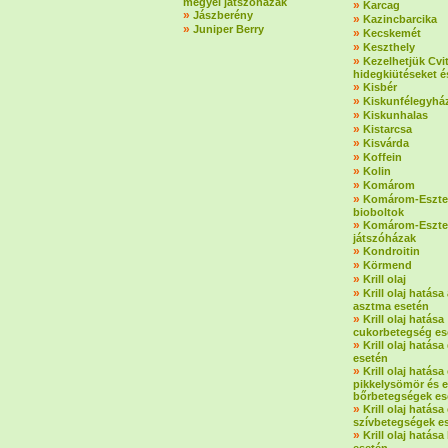
megyei játszóházak
»
Karcag
»
Jászberény
»
Kazincbarcika
»
Juniper Berry
»
Kecskemét
»
Keszthely
»
Kezelhetjük Cvi
hidegkiütéseket é
»
Kisbér
»
Kiskunfélegyhá
»
Kiskunhalas
»
Kistarcsa
»
Kisvárda
»
Koffein
»
Kolin
»
Komárom
»
Komárom-Eszte
bioboltok
»
Komárom-Eszte
játszóházak
»
Kondroitin
»
Körmend
»
Krill olaj
»
Krill olaj hatása 
asztma esetén
»
Krill olaj hatása
cukorbetegség es
»
Krill olaj hatás
esetén
»
Krill olaj hatás
pikkelysömör és 
bőrbetegségek es
»
Krill olaj hatása 
szívbetegségek e
»
Krill olaj hatása