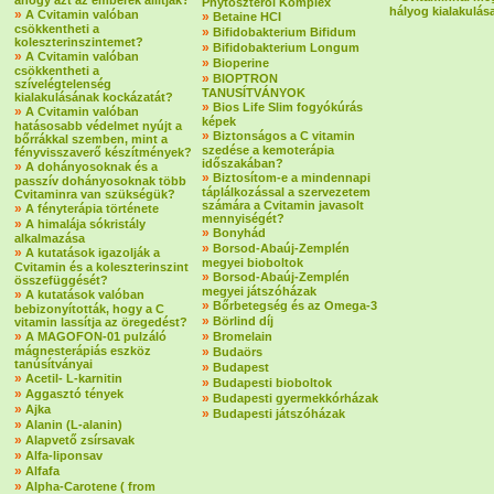
ahogy azt az emberek állítják?
Phytoszterol Komplex
hályog kialakulás
»
A Cvitamin valóban
»
Betaine HCI
csökkentheti a
»
Bifidobakterium Bifidum
koleszterinszintemet?
»
Bifidobakterium Longum
»
A Cvitamin valóban
»
Bioperine
csökkentheti a
»
BIOPTRON
szívelégtelenség
TANUSÍTVÁNYOK
kialakulásának kockázatát?
»
Bios Life Slim fogyókúrás
»
A Cvitamin valóban
képek
hatásosabb védelmet nyújt a
»
Biztonságos a C vitamin
bőrrákkal szemben, mint a
szedése a kemoterápia
fényvisszaverő készítmények?
időszakában?
»
A dohányosoknak és a
»
Biztosítom-e a mindennapi
passzív dohányosoknak több
táplálkozással a szervezetem
Cvitaminra van szükségük?
számára a Cvitamin javasolt
»
A fényterápia története
mennyiségét?
»
A himalája sókristály
»
Bonyhád
alkalmazása
»
Borsod-Abaúj-Zemplén
»
A kutatások igazolják a
megyei bioboltok
Cvitamin és a koleszterinszint
»
Borsod-Abaúj-Zemplén
összefüggését?
megyei játszóházak
»
A kutatások valóban
»
Bőrbetegség és az Omega-3
bebizonyították, hogy a C
»
Börlind díj
vitamin lassítja az öregedést?
»
»
A MAGOFON-01 pulzáló
Bromelain
mágnesterápiás eszköz
»
Budaörs
tanúsítványai
»
Budapest
»
Acetil- L-karnitin
»
Budapesti bioboltok
»
Aggasztó tények
»
Budapesti gyermekkórházak
»
Ajka
»
Budapesti játszóházak
»
Alanin (L-alanin)
»
Alapvető zsírsavak
»
Alfa-liponsav
»
Alfafa
»
Alpha-Carotene ( from