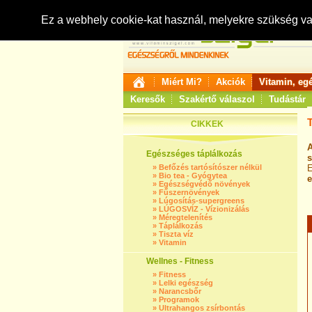
Ez a webhely cookie-kat használ, melyekre szükség v
Miért Mi?
Akciók
Vitamin, eg
Keresők
Szakértő válaszol
Tudástár
T
CIKKEK
Egészséges táplálkozás
s
»
Befőzés tartósítószer nélkül
E
»
Bio tea - Gyógytea
e
»
Egészségvédő növények
»
Fűszernövények
»
Lúgosítás-supergreens
»
LÚGOSVÍZ - Vízionizálás
»
Méregtelenítés
»
Táplálkozás
»
Tiszta víz
»
Vitamin
Wellnes - Fitness
»
Fitness
»
Lelki egészség
»
Narancsbőr
»
Programok
»
Ultrahangos zsírbontás