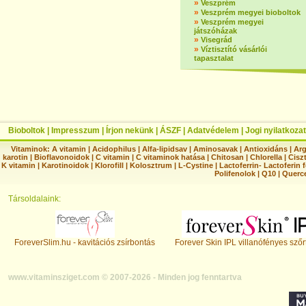
»
Veszprém
»
Veszprém megyei bioboltok
»
Veszprém megyei
játszóházak
»
Visegrád
»
Víztisztító vásárlói
tapasztalat
Bioboltok
|
Impresszum
|
Írjon nekünk
|
ÁSZF
|
Adatvédelem
|
Jogi nyilatkozat
Vitaminok:
A vitamin
|
Acidophilus
|
Alfa-lipidsav
|
Aminosavak
|
Antioxidáns
|
Arg
karotin
|
Bioflavonoidok
|
C vitamin
|
C vitaminok hatása
|
Chitosan
|
Chlorella
|
Ciszt
K vitamin
|
Karotinoidok
|
Klorofill
|
Kolosztrum
|
L-Cystine
|
Lactoferrin- Lactoferin 
Polifenolok
|
Q10
|
Querc
Társoldalaink:
ForeverSlim.hu - kavitációs zsírbontás
Forever Skin IPL villanófényes szőr
www.vitaminsziget.com © 2007-2026 - Minden jog fenntartva