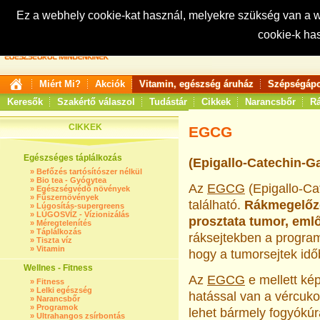
Ez a webhely cookie-kat használ, melyekre szükség van a
cookie-k ha
Keresés:
Miért Mi?
Akciók
Vitamin, egészség áruház
Szépségápo
Keresők
Szakértő válaszol
Tudástár
Cikkek
Narancsbőr
Rá
CIKKEK
EGCG
Egészséges táplálkozás
(Epigallo-Catechin-Ga
»
Befőzés tartósítószer nélkül
»
Bio tea - Gyógytea
Az
EGCG
(Epigallo-Cat
»
Egészségvédő növények
»
Fűszernövények
található.
Rákmegelőző
»
Lúgosítás-supergreens
»
LÚGOSVÍZ - Vízionizálás
prosztata tumor, emlő
»
Méregtelenítés
»
Táplálkozás
ráksejtekben a program
»
Tiszta víz
»
Vitamin
hogy a tumorsejtek idő
Wellnes - Fitness
Az
EGCG
e mellett kép
»
Fitness
»
Lelki egészség
hatással van a vércuko
»
Narancsbőr
»
Programok
lehet bármely fogyókú
»
Ultrahangos zsírbontás