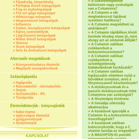
»
A cukorbetegeknek
»
Fáradtság, kimerültség
különösen nagy szükségük
»
Férfiakat érintő betegségek
van a Cvitaminra?
»
Fog és ínybetegségek
»
A Cvitamin a rák
»
Fül-orr-gége betegségei
meghatározott fajtáival
»
Hétköznapi mérgeink
szemben hatékony?
»
Idegrendszeri betegségek
»
»
Influenza
A Cvitamin megvédheti az
»
Ízületi, mozgásszervi betegségek
artériáimat?
»
Káros szenvedélyek
»
A Cvitamin táplálékon kívüli
»
Légzőszervi betegségek
bevitele tényleg olyan jó, mint
»
Nőket érintő betegségek
ahogy azt az emberek állítják?
»
Stressz
»
A Cvitamin valóban
»
Szem betegségek
csökkentheti a
»
Szív és érrendszeri betegségek
koleszterinszintemet?
»
A Cvitamin valóban
Alternatív megoldások
csökkentheti a
szívelégtelenség
»
Környezettudatos életmód
kialakulásának kockázatát?
»
Megújuló energiaforrások
»
A Cvitamin valóban
hatásosabb védelmet nyújt a
Szépségápolás
bőrrákkal szemben, mint a
»
Hajápolás
fényvisszaverő készítmények?
»
Ránctalanító - ránctalanítás
»
A dohányosoknak és a
»
Smink
passzív dohányosoknak több
»
Szőrtelenítés - IPL
Cvitaminra van szükségük?
»
Testápolás
»
A fényterápia története
»
A himalája sókristály
Életmódinterjúk - könyvajánlók
alkalmazása
»
A kutatások igazolják a
»
baba-mama
Cvitamin és a koleszterinszint
»
egészséges életmód
összefüggését?
»
gyógynövények
»
»
Sztárinterjúk
A kutatások valóban
bebizonyították, hogy a C
vitamin lassítja az öregedést?
»
A MAGOFON-01 pulzáló
KAPCSOLAT
mágnesterápiás eszköz