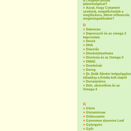
a Cvitamin-pótlás
jelentőségével?
»
Azzal, hogy Cvitamint
szedünk, megelőzhetjük a
megfázásos, illetve influenzás
megbetegedéseket?
D
»
Debrecen
»
Depresszió és az omega 3
kapcsolata
»
Deszk
»
DHA
»
Diasztáz
»
Diindolylmethane
»
Diszlexia és az Omega-3
»
DMAE
»
Dombóvár
»
Dorog
»
Dr. Deák Sándor belgyógyász
előadása a Kriella krill olajról
»
Dunaújváros
»
Düh, skrizofénia és az
Omega-3
G
»
Glicin
»
Glutaminsav
»
Glükozamin
»
Gymnema slyvestre Leaf
»
Gyöngyös
»
Győr