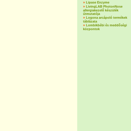
»
Lipase Enzyme
»
LivingLAB PhotonNose
allergiakezelő készülék
útmutatója
»
Logona arcápoló termékek
táblázata
»
Lombikbébi és meddőségi
központok