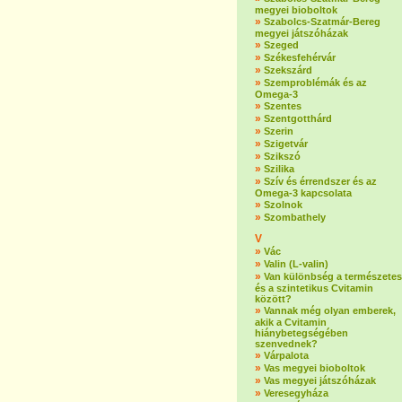
megyei bioboltok
»
Szabolcs-Szatmár-Bereg
megyei játszóházak
»
Szeged
»
Székesfehérvár
»
Szekszárd
»
Szemproblémák és az
Omega-3
»
Szentes
»
Szentgotthárd
»
Szerin
»
Szigetvár
»
Szikszó
»
Szilika
»
Szív és érrendszer és az
Omega-3 kapcsolata
»
Szolnok
»
Szombathely
V
»
Vác
»
Valin (L-valin)
»
Van különbség a természetes
és a szintetikus Cvitamin
között?
»
Vannak még olyan emberek,
akik a Cvitamin
hiánybetegségében
szenvednek?
»
Várpalota
»
Vas megyei bioboltok
»
Vas megyei játszóházak
»
Veresegyháza