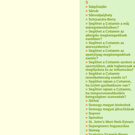
S
»
Salgótarján
»
Sárvár
»
Sátoraljaújhely
»
Schizandra Berry
»
Segíthet a Cvitamin a máj
méregtelenítésében?
»
Segíthet a Cvitamin az
allergiás megbetegedések
esetében?
»
Segíthet a Cvitamin az
ateroszklerósz?
»
Segíthet a Cvitamin az
epehólyag-megbetegedések
esetén?
»
Segíthet a Cvitamin azokon a
sportolókon, akik hajlamosak a
megfázásra és az influenzára?
»
Segíthet a Cvitamin
terméketlenség esetén is?
»
Segíthet rajtam a Cvitamin,
ha ízületi gyulladásom van?
»
Segíthet rajtam a Cvitamin,
ha temporomandibuláris
betegségben szenvedek?
»
Siófok
»
Somogy megyei bioboltok
»
Somogy megyei játszóházak
»
Sopron
»
Spirulina
»
St. John’s Wort Herb Extract
»
Supergreens fogyasztása
»
Sümeg
»
Szabolcs-Szatmár-Bereg