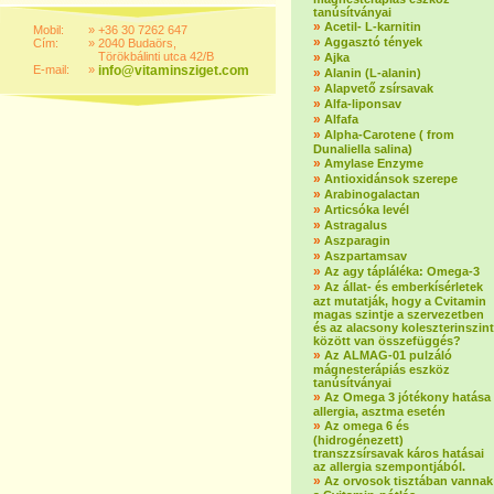
tanúsítványai
»
Acetil- L-karnitin
Mobil:
»
+36 30 7262 647
»
Aggasztó tények
Cím:
»
2040 Budaörs,
Törökbálinti utca 42/B
»
Ajka
E-mail:
»
info@vitaminsziget.com
»
Alanin (L-alanin)
»
Alapvető zsírsavak
»
Alfa-liponsav
»
Alfafa
»
Alpha-Carotene ( from
Dunaliella salina)
»
Amylase Enzyme
»
Antioxidánsok szerepe
»
Arabinogalactan
»
Articsóka levél
»
Astragalus
»
Aszparagin
»
Aszpartamsav
»
Az agy tápláléka: Omega-3
»
Az állat- és emberkísérletek
azt mutatják, hogy a Cvitamin
magas szintje a szervezetben
és az alacsony koleszterinszint
között van összefüggés?
»
Az ALMAG-01 pulzáló
mágnesterápiás eszköz
tanúsítványai
»
Az Omega 3 jótékony hatása
allergia, asztma esetén
»
Az omega 6 és
(hidrogénezett)
transzzsírsavak káros hatásai
az allergia szempontjából.
»
Az orvosok tisztában vannak