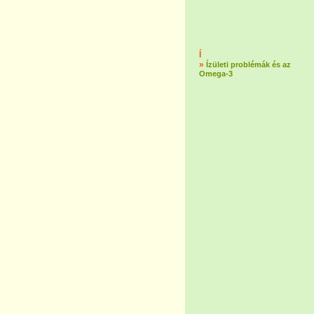
Í
»
Ízületi problémák és az
Omega-3