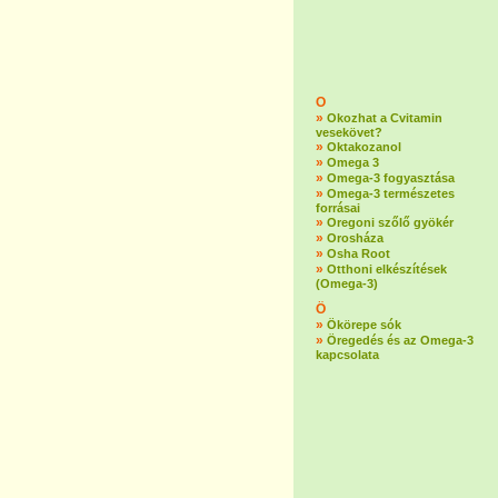
O
»
Okozhat a Cvitamin
vesekövet?
»
Oktakozanol
»
Omega 3
»
Omega-3 fogyasztása
»
Omega-3 természetes
forrásai
»
Oregoni szőlő gyökér
»
Orosháza
»
Osha Root
»
Otthoni elkészítések
(Omega-3)
Ö
»
Ökörepe sók
»
Öregedés és az Omega-3
kapcsolata