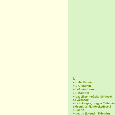
L
»
L -Methionine
»
L-Glutamin
»
L-Glutathione
»
L-Karnitin
»
Lágylézer terápia: kérdések
és válaszok
»
Lehetséges, hogy a Cvitamin
elősegíti a rák növekedését?
»
Leptin
»
Leutin (L-leutin, D-leutin)