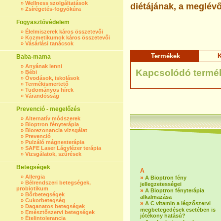
»
Wellness szolgáltatások
diétájának, a meglévő
»
Zsírégetés-fogyókúra
Fogyasztóvédelem
»
Élelmiszerek káros összetevői
»
Kozmetikumok káros összetevői
»
Vásárlási tanácsok
Termékek
K
Baba-mama
»
Anyának lenni
Kapcsolódó termé
»
Bébi
»
Óvodások, iskolások
»
Termékismertető
»
Tudományos hírek
»
Várandósság
Prevenció - megelőzés
»
Alternatív módszerek
»
Bioptron fényterápia
»
Biorezonancia vizsgálat
»
Prevenció
»
Pulzáló mágnesterápia
»
SAFE Laser Lágylézer terápia
»
Vizsgálatok, szűrések
Betegségek
A
»
Allergia
»
A Bioptron fény
»
Bélrendszeri betegségek,
jellegzetességei
probiotikum
»
A Bioptron fényterápia
»
Bőrbetegségek
alkalmazása
»
Cukorbetegség
»
A C vitamin a légzőszervi
»
Daganatos betegségek
megbetegedések esetében is
»
Emésztőszervi betegségek
jótékony hatású?
»
Ételintolerancia