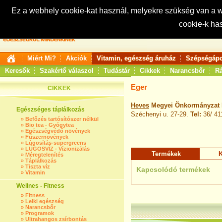
Ez a webhely cookie-kat használ, melyekre szükség van a
cookie-k ha
Keresés:
Miért Mi?
Akciók
Vitamin, egészség áruház
Szépségápo
Keresők
Szakértő válaszol
Tudástár
Cikkek
Narancsbőr
Rá
Eger
CIKKEK
Heves
Megyei Önkormányzat K
Egészséges táplálkozás
Széchenyi u. 27-29.
Tel:
36/ 41
»
Befőzés tartósítószer nélkül
»
Bio tea - Gyógytea
»
Egészségvédő növények
»
Fűszernövények
»
Lúgosítás-supergreens
»
LÚGOSVÍZ - Vízionizálás
Termékek
K
»
Méregtelenítés
»
Táplálkozás
»
Tiszta víz
Kapcsolódó termékek
»
Vitamin
Wellnes - Fitness
»
Fitness
»
Lelki egészség
»
Narancsbőr
»
Programok
»
Ultrahangos zsírbontás