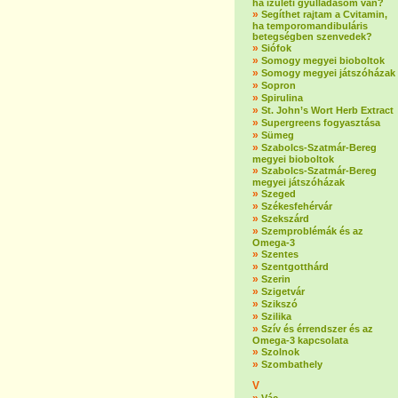
ha ízületi gyulladásom van?
»
Segíthet rajtam a Cvitamin,
ha temporomandibuláris
betegségben szenvedek?
»
Siófok
»
Somogy megyei bioboltok
»
Somogy megyei játszóházak
»
Sopron
»
Spirulina
»
St. John’s Wort Herb Extract
»
Supergreens fogyasztása
»
Sümeg
»
Szabolcs-Szatmár-Bereg
megyei bioboltok
»
Szabolcs-Szatmár-Bereg
megyei játszóházak
»
Szeged
»
Székesfehérvár
»
Szekszárd
»
Szemproblémák és az
Omega-3
»
Szentes
»
Szentgotthárd
»
Szerin
»
Szigetvár
»
Szikszó
»
Szilika
»
Szív és érrendszer és az
Omega-3 kapcsolata
»
Szolnok
»
Szombathely
V