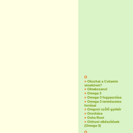
O
»
Okozhat a Cvitamin
vesekövet?
»
Oktakozanol
»
Omega 3
»
Omega-3 fogyasztása
»
Omega-3 természetes
forrásai
»
Oregoni szőlő gyökér
»
Orosháza
»
Osha Root
»
Otthoni elkészítések
(Omega-3)
Ö