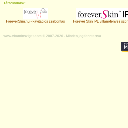
Társoldalaink:
ForeverSlim.hu - kavitációs zsírbontás
Forever Skin IPL villanófényes szőr
www.vitaminsziget.com © 2007-2026 - Minden jog fenntartva