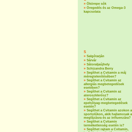
»
Ökörepe sók
»
Öregedés és az Omega-3
kapcsolata
S
»
Salgótarján
»
Sárvár
»
Sátoraljaújhely
»
Schizandra Berry
»
Segíthet a Cvitamin a máj
méregtelenítésében?
»
Segíthet a Cvitamin az
allergiás megbetegedések
esetében?
»
Segíthet a Cvitamin az
ateroszklerósz?
»
Segíthet a Cvitamin az
epehólyag-megbetegedések
esetén?
»
Segíthet a Cvitamin azokon a
sportolókon, akik hajlamosak a
megfázásra és az influenzára?
»
Segíthet a Cvitamin
terméketlenség esetén is?
»
Segíthet rajtam a Cvitamin,