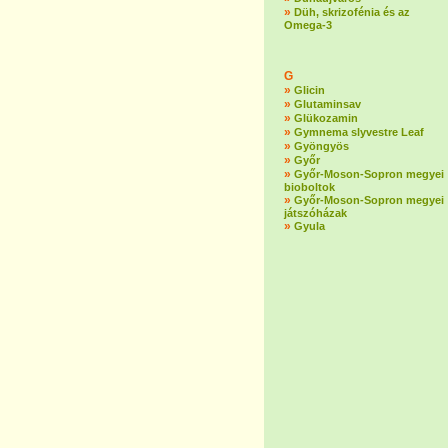
»
Düh, skrizofénia és az
Omega-3
G
»
Glicin
»
Glutaminsav
»
Glükozamin
»
Gymnema slyvestre Leaf
»
Gyöngyös
»
Győr
»
Győr-Moson-Sopron megyei
bioboltok
»
Győr-Moson-Sopron megyei
játszóházak
»
Gyula