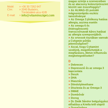
magas szintje a szervezetben
és az alacsony koleszterinszint
Mobil:
»
+36 30 7262 647
között van összefüggés?
Cím:
»
2040 Budaörs,
»
Az ALMAG-01 pulzáló
Törökbálinti utca 42/B
mágnesterápiás eszköz
E-mail:
»
info@vitaminsziget.com
tanúsítványai
»
Az Omega 3 jótékony hatása
allergia, asztma esetén
»
Az omega 6 és
(hidrogénezett)
transzzsírsavak káros hatásai
az allergia szempontjából.
»
Az orvosok tisztában vannak
a Cvitamin-pótlás
jelentőségével?
»
Azzal, hogy Cvitamint
szedünk, megelőzhetjük a
megfázásos, illetve influenzás
megbetegedéseket?
D
»
Debrecen
»
Depresszió és az omega 3
kapcsolata
»
Deszk
»
DHA
»
Diasztáz
»
Diindolylmethane
»
Diszlexia és az Omega-3
»
DMAE
»
Dombóvár
»
Dorog
»
Dr. Deák Sándor belgyógyász
előadása a Kriella krill olajról
»
Dunaújváros