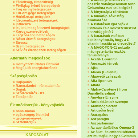
»
A dohányosoknak és a
»
Fáradtság, kimerültség
passzív dohányosoknak több
»
Férfiakat érintő betegségek
Cvitaminra van szükségük?
»
Fog és ínybetegségek
»
A fényterápia története
»
Fül-orr-gége betegségei
»
A himalája sókristály
»
Hétköznapi mérgeink
alkalmazása
»
Idegrendszeri betegségek
»
»
Influenza
A kutatások igazolják a
»
Ízületi, mozgásszervi betegségek
Cvitamin és a koleszterinszint
»
Káros szenvedélyek
összefüggését?
»
Légzőszervi betegségek
»
A kutatások valóban
»
Nőket érintő betegségek
bebizonyították, hogy a C
»
Stressz
vitamin lassítja az öregedést?
»
Szem betegségek
»
A MAGOFON-01 pulzáló
»
Szív és érrendszeri betegségek
mágnesterápiás eszköz
tanúsítványai
Alternatív megoldások
»
Acetil- L-karnitin
»
Aggasztó tények
»
Környezettudatos életmód
»
»
Megújuló energiaforrások
Ajka
»
Alanin (L-alanin)
Szépségápolás
»
Alapvető zsírsavak
»
Alfa-liponsav
»
Hajápolás
»
Alfafa
»
Ránctalanító - ránctalanítás
»
»
Smink
Alpha-Carotene ( from
»
Szőrtelenítés - IPL
Dunaliella salina)
»
Testápolás
»
Amylase Enzyme
»
Antioxidánsok szerepe
Életmódinterjúk - könyvajánlók
»
Arabinogalactan
»
Articsóka levél
»
baba-mama
»
»
egészséges életmód
Astragalus
»
gyógynövények
»
Aszparagin
»
Sztárinterjúk
»
Aszpartamsav
»
Az agy tápláléka: Omega-3
»
Az állat- és emberkísérletek
KAPCSOLAT
azt mutatják, hogy a Cvitamin