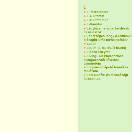
L
»
L -Methionine
»
L-Glutamin
»
L-Glutathione
»
L-Karnitin
»
Lágylézer terápia: kérdések
és válaszok
»
Lehetséges, hogy a Cvitamin
elősegíti a rák növekedését?
»
Leptin
»
Leutin (L-leutin, D-leutin)
»
Lipase Enzyme
»
LivingLAB PhotonNose
allergiakezelő készülék
útmutatója
»
Logona arcápoló termékek
táblázata
»
Lombikbébi és meddőségi
központok