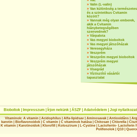
»
Vác
»
Valin (L-valin)
»
Van különbség a természetes
és a szintetikus Cvitamin
között?
»
Vannak még olyan emberek,
akik a Cvitamin
hiánybetegségében
szenvednek?
»
Várpalota
»
Vas megyei bioboltok
»
Vas megyei játszóházak
»
Veresegyháza
»
Veszprém
»
Veszprém megyei bioboltok
»
Veszprém megyei
játszóházak
»
Visegrád
»
Víztisztító vásárlói
tapasztalat
Bioboltok
|
Impresszum
|
Írjon nekünk
|
ÁSZF
|
Adatvédelem
|
Jogi nyilatkozat
Vitaminok:
A vitamin
|
Acidophilus
|
Alfa-lipidsav
|
Aminosavak
|
Antioxidáns
|
Arg
karotin
|
Bioflavonoidok
|
C vitamin
|
C vitaminok hatása
|
Chitosan
|
Chlorella
|
Ciszt
K vitamin
|
Karotinoidok
|
Klorofill
|
Kolosztrum
|
L-Cystine
|
Lactoferrin- Lactoferin 
Polifenolok
|
Q10
|
Querc