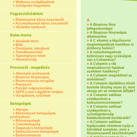
»
Wellness szolgáltatások
»
Zsírégetés-fogyókúra
Fogyasztóvédelem
»
Élelmiszerek káros összetevői
A
»
Kozmetikumok káros összetevői
»
A Bioptron fény
»
Vásárlási tanácsok
jellegzetességei
»
A Bioptron fényterápia
Baba-mama
alkalmazása
»
A C vitamin a légzőszervi
»
Anyának lenni
megbetegedések esetében is
»
Bébi
jótékony hatású?
»
Óvodások, iskolások
»
»
Termékismertető
A cukorbetegeknek
»
Tudományos hírek
különösen nagy szükségük
»
Várandósság
van a Cvitaminra?
»
A Cvitamin a rák
Prevenció - megelőzés
meghatározott fajtáival
szemben hatékony?
»
Alternatív módszerek
»
A Cvitamin megvédheti az
»
Bioptron fényterápia
artériáimat?
»
Biorezonancia vizsgálat
»
A Cvitamin táplálékon kívüli
»
Prevenció
bevitele tényleg olyan jó, mint
»
Pulzáló mágnesterápia
ahogy azt az emberek állítják?
»
SAFE Laser Lágylézer terápia
»
A Cvitamin valóban
»
Vizsgálatok, szűrések
csökkentheti a
koleszterinszintemet?
Betegségek
»
A Cvitamin valóban
»
Allergia
csökkentheti a
»
Bélrendszeri betegségek,
szívelégtelenség
probiotikum
kialakulásának kockázatát?
»
Bőrbetegségek
»
A Cvitamin valóban
»
Cukorbetegség
hatásosabb védelmet nyújt a
»
Daganatos betegségek
bőrrákkal szemben, mint a
»
Emésztőszervi betegségek
fényvisszaverő készítmények?
»
Ételintolerancia