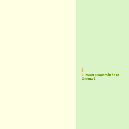
Í
»
Ízületi problémák és az
Omega-3