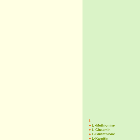
L
»
L -Methionine
»
L-Glutamin
»
L-Glutathione
»
L-Karnitin