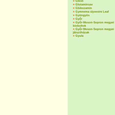
»
Glicin
»
Glutaminsav
»
Glükozamin
»
Gymnema slyvestre Leaf
»
Gyöngyös
»
Győr
»
Győr-Moson-Sopron megyei
bioboltok
»
Győr-Moson-Sopron megyei
játszóházak
»
Gyula