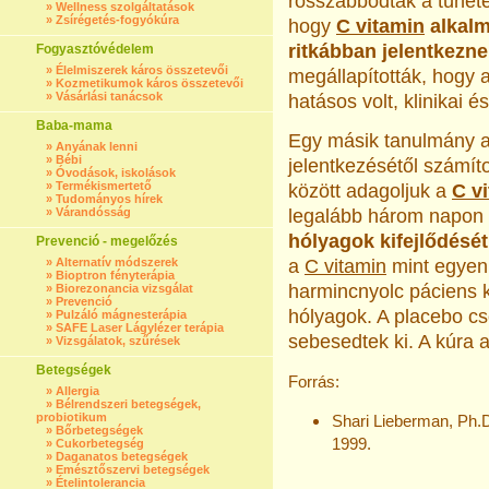
rosszabbodtak a tüne­te
»
Wellness szolgáltatások
»
Zsírégetés-fogyókúra
hogy
C vitamin
alkalm
ritkábban jelentkezne
Fogyasztóvédelem
»
Élelmiszerek káros összetevői
megállapították, hogy 
»
Kozmetikumok káros összetevői
»
Vásárlási tanácsok
hatásos volt, klinikai é
Baba-mama
Egy másik tanulmány az
»
Anyának lenni
»
Bébi
jelentkezésétől számít
»
Óvodások, iskolások
»
Termékismertető
között ada­goljuk a
C v
»
Tudományos hírek
»
Várandósság
legalább három napon 
hólyagok kifejlődését
Prevenció - megelőzés
»
Alternatív módszerek
a
C vitamin
mint egyen
»
Bioptron fényterápia
harmincnyolc páciens k
»
Biorezonancia vizsgálat
»
Prevenció
hólyagok. A placebo cs
»
Pulzáló mágnesterápia
»
SAFE Laser Lágylézer terápia
sebesedtek ki. A kúra a
»
Vizsgálatok, szűrések
Betegségek
Forrás:
»
Allergia
»
Bélrendszeri betegségek,
probiotikum
Shari Lieberman, Ph.
»
Bőrbetegségek
1999.
»
Cukorbetegség
»
Daganatos betegségek
»
Emésztőszervi betegségek
»
Ételintolerancia