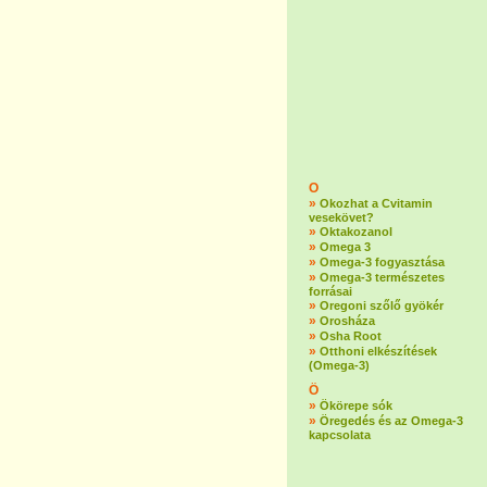
O
»
Okozhat a Cvitamin
vesekövet?
»
Oktakozanol
»
Omega 3
»
Omega-3 fogyasztása
»
Omega-3 természetes
forrásai
»
Oregoni szőlő gyökér
»
Orosháza
»
Osha Root
»
Otthoni elkészítések
(Omega-3)
Ö
»
Ökörepe sók
»
Öregedés és az Omega-3
kapcsolata