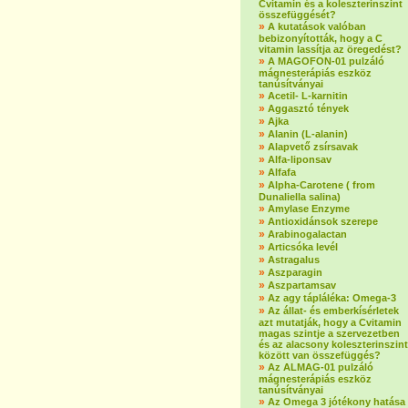
Cvitamin és a koleszterinszint
összefüggését?
»
A kutatások valóban
bebizonyították, hogy a C
vitamin lassítja az öregedést?
»
A MAGOFON-01 pulzáló
mágnesterápiás eszköz
tanúsítványai
»
Acetil- L-karnitin
»
Aggasztó tények
»
Ajka
»
Alanin (L-alanin)
»
Alapvető zsírsavak
»
Alfa-liponsav
»
Alfafa
»
Alpha-Carotene ( from
Dunaliella salina)
»
Amylase Enzyme
»
Antioxidánsok szerepe
»
Arabinogalactan
»
Articsóka levél
»
Astragalus
»
Aszparagin
»
Aszpartamsav
»
Az agy tápláléka: Omega-3
»
Az állat- és emberkísérletek
azt mutatják, hogy a Cvitamin
magas szintje a szervezetben
és az alacsony koleszterinszint
között van összefüggés?
»
Az ALMAG-01 pulzáló
mágnesterápiás eszköz
tanúsítványai
»
Az Omega 3 jótékony hatása