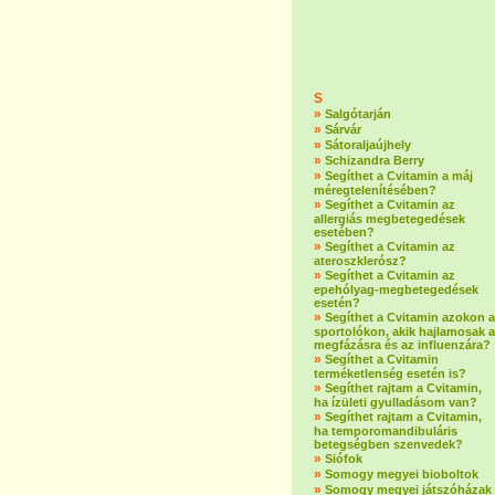
S
»
Salgótarján
»
Sárvár
»
Sátoraljaújhely
»
Schizandra Berry
»
Segíthet a Cvitamin a máj
méregtelenítésében?
»
Segíthet a Cvitamin az
allergiás megbetegedések
esetében?
»
Segíthet a Cvitamin az
ateroszklerósz?
»
Segíthet a Cvitamin az
epehólyag-megbetegedések
esetén?
»
Segíthet a Cvitamin azokon a
sportolókon, akik hajlamosak a
megfázásra és az influenzára?
»
Segíthet a Cvitamin
terméketlenség esetén is?
»
Segíthet rajtam a Cvitamin,
ha ízületi gyulladásom van?
»
Segíthet rajtam a Cvitamin,
ha temporomandibuláris
betegségben szenvedek?
»
Siófok
»
Somogy megyei bioboltok
»
Somogy megyei játszóházak