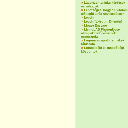
»
Lágylézer terápia: kérdések
és válaszok
»
Lehetséges, hogy a Cvitamin
elősegíti a rák növekedését?
»
Leptin
»
Leutin (L-leutin, D-leutin)
»
Lipase Enzyme
»
LivingLAB PhotonNose
allergiakezelő készülék
útmutatója
»
Logona arcápoló termékek
táblázata
»
Lombikbébi és meddőségi
központok