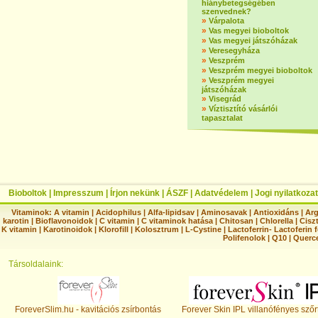
hiánybetegségében
szenvednek?
»
Várpalota
»
Vas megyei bioboltok
»
Vas megyei játszóházak
»
Veresegyháza
»
Veszprém
»
Veszprém megyei bioboltok
»
Veszprém megyei
játszóházak
»
Visegrád
»
Víztisztító vásárlói
tapasztalat
Bioboltok
|
Impresszum
|
Írjon nekünk
|
ÁSZF
|
Adatvédelem
|
Jogi nyilatkozat
Vitaminok:
A vitamin
|
Acidophilus
|
Alfa-lipidsav
|
Aminosavak
|
Antioxidáns
|
Arg
karotin
|
Bioflavonoidok
|
C vitamin
|
C vitaminok hatása
|
Chitosan
|
Chlorella
|
Ciszt
K vitamin
|
Karotinoidok
|
Klorofill
|
Kolosztrum
|
L-Cystine
|
Lactoferrin- Lactoferin 
Polifenolok
|
Q10
|
Querc
Társoldalaink:
ForeverSlim.hu - kavitációs zsírbontás
Forever Skin IPL villanófényes szőr