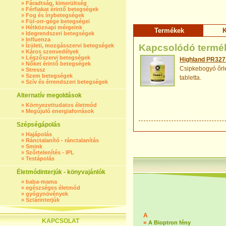
»
Fáradtság, kimerültség
»
Férfiakat érintő betegségek
»
Fog és ínybetegségek
»
Fül-orr-gége betegségei
»
Hétköznapi mérgeink
Termékek
K
»
Idegrendszeri betegségek
»
Influenza
»
Ízületi, mozgásszervi betegségek
Kapcsolódó termé
»
Káros szenvedélyek
»
Légzőszervi betegségek
Highland PR327 
»
Nőket érintő betegségek
Csipkebogyó őrle
»
Stressz
»
Szem betegségek
tabletta.
»
Szív és érrendszeri betegségek
Alternatív megoldások
»
Környezettudatos életmód
»
Megújuló energiaforrások
Szépségápolás
»
Hajápolás
»
Ránctalanító - ránctalanítás
»
Smink
»
Szőrtelenítés - IPL
»
Testápolás
Életmódinterjúk - könyvajánlók
»
baba-mama
»
egészséges életmód
»
gyógynövények
»
Sztárinterjúk
A
KAPCSOLAT
»
A Bioptron fény