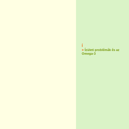
Í
»
Ízületi problémák és az
Omega-3