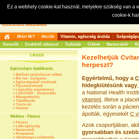
Ez a webhely cookie-kat használ, melyekre szükség van a
cookie-k ha
Keresés:
Miért Mi?
Akciók
Vitamin, egészség áruház
Szépségápo
Keresők
Szakértő válaszol
Tudástár
Cikkek
Narancsbőr
Rá
CIKKEK
Kezelhetjük Cvita
herpeszt?
Egészséges táplálkozás
»
Befőzés tartósítószer nélkül
Egyértelmű, hogy a
C
»
Bio tea - Gyógytea
»
Egészségvédő növények
hidegkiütésünk vagy
»
Fűszernövények
»
Lúgosítás-supergreens
a National Health Insti
»
LÚGOSVÍZ - Vízionizálás
»
Méregtelenítés
vitamint
, illetve a pla
»
Táplálkozás
»
Tiszta víz
kezelés során a pácien
»
Vitamin
ápolták, egyesekét
C v
Wellnes - Fitness
»
Fitness
Azok csoportjában, ak
»
Lelki egészség
»
Narancsbőr
gyorsabban és szebb
»
Programok
»
Ultrahangos zsírbontás