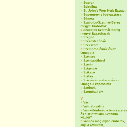
»
Sopron
»
Spirulina
»
St. John’s Wort Herb Extract
»
Supergreens fogyasztása
»
Sümeg
»
Szabolcs-Szatmár-Bereg
megyei bioboltok
»
Szabolcs-Szatmár-Bereg
megyei játszóházak
»
Szeged
»
Székesfehérvár
»
Szekszárd
»
Szemproblémák és az
Omega-3
»
Szentes
»
Szentgotthárd
»
Szerin
»
Szigetvár
»
Szikszó
»
Szilika
»
Szív és érrendszer és az
Omega-3 kapcsolata
»
Szolnok
»
Szombathely
V
»
Vác
»
Valin (L-valin)
»
Van különbség a természetes
és a szintetikus Cvitamin
között?
»
Vannak még olyan emberek,
akik a Cvitamin