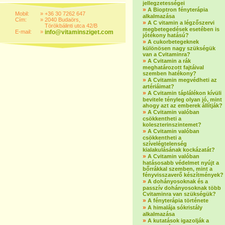
jellegzetességei
»
A Bioptron fényterápia
Mobil:
»
+36 30 7262 647
alkalmazása
Cím:
»
2040 Budaörs,
»
A C vitamin a légzőszervi
Törökbálinti utca 42/B
megbetegedések esetében is
E-mail:
»
info@vitaminsziget.com
jótékony hatású?
»
A cukorbetegeknek
különösen nagy szükségük
van a Cvitaminra?
»
A Cvitamin a rák
meghatározott fajtáival
szemben hatékony?
»
A Cvitamin megvédheti az
artériáimat?
»
A Cvitamin táplálékon kívüli
bevitele tényleg olyan jó, mint
ahogy azt az emberek állítják?
»
A Cvitamin valóban
csökkentheti a
koleszterinszintemet?
»
A Cvitamin valóban
csökkentheti a
szívelégtelenség
kialakulásának kockázatát?
»
A Cvitamin valóban
hatásosabb védelmet nyújt a
bőrrákkal szemben, mint a
fényvisszaverő készítmények?
»
A dohányosoknak és a
passzív dohányosoknak több
Cvitaminra van szükségük?
»
A fényterápia története
»
A himalája sókristály
alkalmazása
»
A kutatások igazolják a