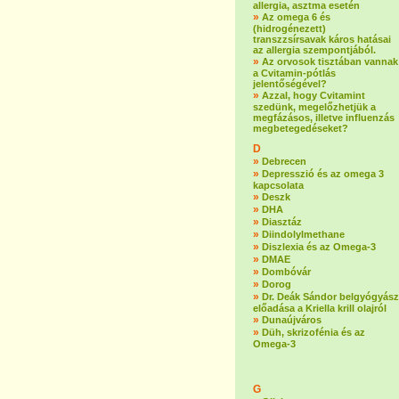
allergia, asztma esetén
»
Az omega 6 és
(hidrogénezett)
transzzsírsavak káros hatásai
az allergia szempontjából.
»
Az orvosok tisztában vannak
a Cvitamin-pótlás
jelentőségével?
»
Azzal, hogy Cvitamint
szedünk, megelőzhetjük a
megfázásos, illetve influenzás
megbetegedéseket?
D
»
Debrecen
»
Depresszió és az omega 3
kapcsolata
»
Deszk
»
DHA
»
Diasztáz
»
Diindolylmethane
»
Diszlexia és az Omega-3
»
DMAE
»
Dombóvár
»
Dorog
»
Dr. Deák Sándor belgyógyász
előadása a Kriella krill olajról
»
Dunaújváros
»
Düh, skrizofénia és az
Omega-3
G