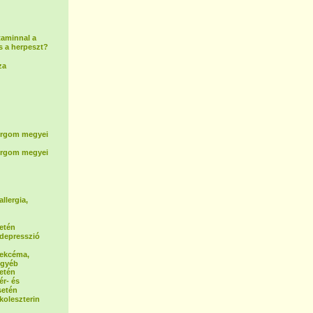
taminnal a
s a herpeszt?
za
rgom megyei
rgom megyei
allergia,
etén
a depresszió
a ekcéma,
egyéb
etén
ér- és
setén
 koleszterin