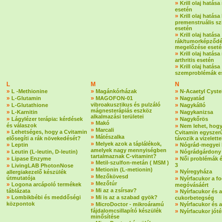
»
Krill olaj hatás
esetén
»
Krill olaj hatása
premenstruális s
esetén
»
Krill olaj hatása
rák/tumorképződ
megelőzése eset
»
Krill olaj hatása
arthritis esetén
»
Krill olaj hatása
szemproblémák e
L
M
N
»
»
»
L -Methionine
Magánkórházak
N-Acaetyl Cyste
»
»
»
L-Glutamin
MAGOFON-01
Nagyatád
»
vibroakusztikus és pulzáló
»
L-Glutathione
Nagykálló
mágnesterápiás eszköz
»
»
L-Karnitin
Nagykanizsa
alkalmazási területei
»
»
Lágylézer terápia: kérdések
Nagykőrös
»
Makó
és válaszok
»
Nem lehet, hogy
»
Marcali
»
Lehetséges, hogy a Cvitamin
Cvitamin egyszer
»
Mátészalka
elősegíti a rák növekedését?
távozik a vizelette
»
Melyek azok a táplálékok,
»
»
Leptin
Nógrád-megyei 
amelyek nagy mennyiségben
»
»
Leutin (L-leutin, D-leutin)
Nógrádgárdony
tartalmaznak C-vitamint?
»
»
Lipase Enzyme
Női problémák 
»
Metil-szulfon-metán ( MSM )
»
3
LivingLAB PhotonNose
»
Metionin (L-metionin)
»
Nyíregyháza
allergiakezelő készülék
»
Mezőkövesd
útmutatója
»
Nyírfacukor a f
»
Mezőtúr
»
Logona arcápoló termékek
megóvásáért
»
Mi az a zsírsav?
táblázata
»
Nyírfacukor és a
»
»
Lombikbébi és meddőségi
Mi is az a szabad gyök?
cukorbetegség
központok
»
»
MicroDoctor - mikroáramú
Nyírfacukor és 
fájdalomcsillapító készülék
»
Nyírfacukor jót
minősítése