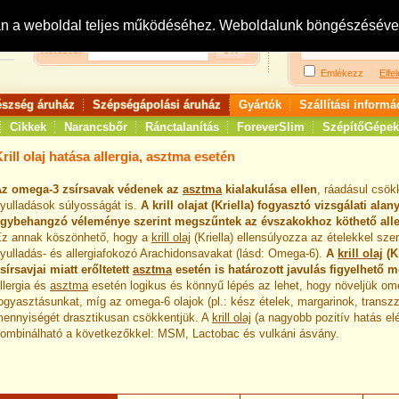
Bejelentkezés:
R
an a weboldal teljes működéséhez. Weboldalunk böngészésével 
Keresés:
Emlékezz
Elfel
észség áruház
Szépségápolási áruház
Gyártók
Szállítási informá
Cikkek
Narancsbőr
Ránctalanítás
ForeverSlim
SzépítőGépek
rill olaj hatása allergia, asztma esetén
z omega-3 zsírsavak védenek az
asztma
kialakulása ellen
, ráadásul csökk
yulladások súlyosságát is.
A krill olajat (Kriella) fogyasztó vizsgálati alan
gybehangzó véleménye szerint megszűntek az évszakokhoz köthető aller
z annak köszönhető, hogy a
krill olaj
(Kriella) ellensúlyozza az ételekkel sze
yulladás- és allergiafokozó Arachidonsavakat (lásd: Omega-6).
A
krill olaj
(K
sírsavjai miatt erőltetett
asztma
esetén is határozott javulás figyelhető m
llergia és
asztma
esetén logikus és könnyű lépés az lehet, hogy növeljük ome
ogyasztásunkat, míg az omega-6 olajok (pl.: kész ételek, margarinok, transz
ennyiségét drasztikusan csökkentjük. A
krill olaj
(a nagyobb pozitív hatás el
ombinálható a következőkkel: MSM, Lactobac és vulkáni ásvány.