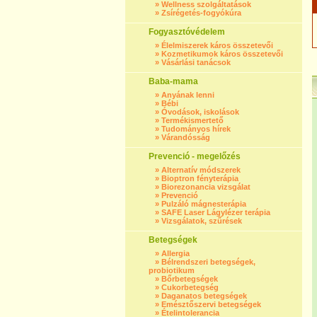
»
Wellness szolgáltatások
»
Zsírégetés-fogyókúra
Fogyasztóvédelem
»
Élelmiszerek káros összetevői
»
Kozmetikumok káros összetevői
»
Vásárlási tanácsok
Baba-mama
»
Anyának lenni
»
Bébi
»
Óvodások, iskolások
»
Termékismertető
»
Tudományos hírek
»
Várandósság
Prevenció - megelőzés
»
Alternatív módszerek
»
Bioptron fényterápia
»
Biorezonancia vizsgálat
»
Prevenció
»
Pulzáló mágnesterápia
»
SAFE Laser Lágylézer terápia
»
Vizsgálatok, szűrések
Betegségek
»
Allergia
»
Bélrendszeri betegségek,
probiotikum
»
Bőrbetegségek
»
Cukorbetegség
»
Daganatos betegségek
»
Emésztőszervi betegségek
»
Ételintolerancia