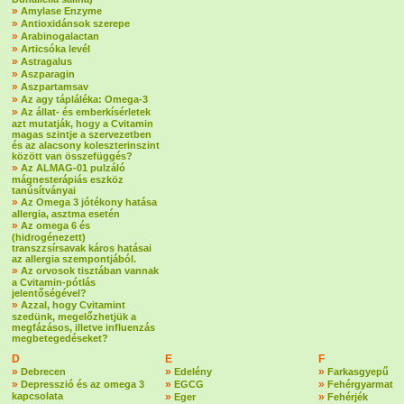
»
Amylase Enzyme
»
Antioxidánsok szerepe
»
Arabinogalactan
»
Articsóka levél
»
Astragalus
»
Aszparagin
»
Aszpartamsav
»
Az agy tápláléka: Omega-3
»
Az állat- és emberkísérletek
azt mutatják, hogy a Cvitamin
magas szintje a szervezetben
és az alacsony koleszterinszint
között van összefüggés?
»
Az ALMAG-01 pulzáló
mágnesterápiás eszköz
tanúsítványai
»
Az Omega 3 jótékony hatása
allergia, asztma esetén
»
Az omega 6 és
(hidrogénezett)
transzzsírsavak káros hatásai
az allergia szempontjából.
»
Az orvosok tisztában vannak
a Cvitamin-pótlás
jelentőségével?
»
Azzal, hogy Cvitamint
szedünk, megelőzhetjük a
megfázásos, illetve influenzás
megbetegedéseket?
D
E
F
»
»
»
Debrecen
Edelény
Farkasgyepű
»
»
»
Depresszió és az omega 3
EGCG
Fehérgyarmat
kapcsolata
»
»
Eger
Fehérjék