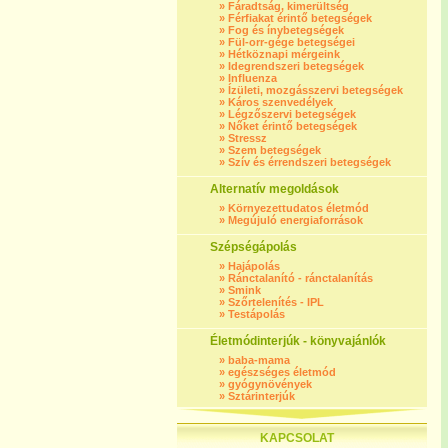
»
Fáradtság, kimerültség
»
Férfiakat érintő betegségek
»
Fog és ínybetegségek
»
Fül-orr-gége betegségei
»
Hétköznapi mérgeink
»
Idegrendszeri betegségek
»
Influenza
»
Ízületi, mozgásszervi betegségek
»
Káros szenvedélyek
»
Légzőszervi betegségek
»
Nőket érintő betegségek
»
Stressz
»
Szem betegségek
»
Szív és érrendszeri betegségek
Alternatív megoldások
»
Környezettudatos életmód
»
Megújuló energiaforrások
Szépségápolás
»
Hajápolás
»
Ránctalanító - ránctalanítás
»
Smink
»
Szőrtelenítés - IPL
»
Testápolás
Életmódinterjúk - könyvajánlók
»
baba-mama
»
egészséges életmód
»
gyógynövények
»
Sztárinterjúk
KAPCSOLAT