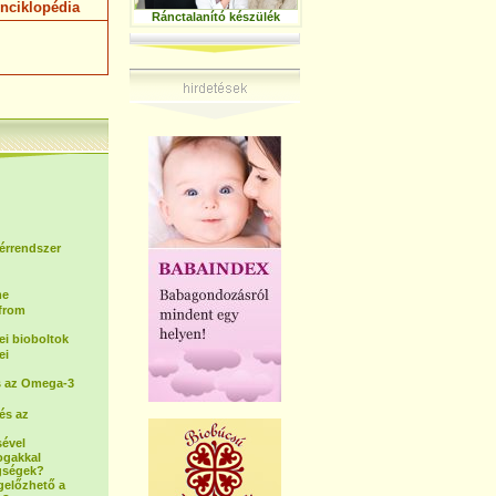
nciklopédia
Ránctalanító készülék
 érrendszer
me
(from
i bioboltok
ei
s az Omega-3
és az
sével
ogakkal
gségek?
gelőzhető a