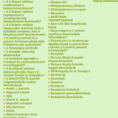
hályog kialakulás
»
A Cvitamin valóban
»
Betaine HCI
csökkentheti a
»
Bifidobakterium Bifidum
koleszterinszintemet?
»
Bifidobakterium Longum
»
A Cvitamin valóban
»
Bioperine
csökkentheti a
»
BIOPTRON
szívelégtelenség
TANUSÍTVÁNYOK
kialakulásának kockázatát?
»
Bios Life Slim fogyókúrás
»
A Cvitamin valóban
képek
hatásosabb védelmet nyújt a
»
Biztonságos a C vitamin
bőrrákkal szemben, mint a
szedése a kemoterápia
fényvisszaverő készítmények?
időszakában?
»
A dohányosoknak és a
»
Biztosítom-e a mindennapi
passzív dohányosoknak több
táplálkozással a szervezetem
Cvitaminra van szükségük?
számára a Cvitamin javasolt
»
A fényterápia története
mennyiségét?
»
A himalája sókristály
»
Bonyhád
alkalmazása
»
Borsod-Abaúj-Zemplén
»
A kutatások igazolják a
megyei bioboltok
Cvitamin és a koleszterinszint
»
Borsod-Abaúj-Zemplén
összefüggését?
megyei játszóházak
»
A kutatások valóban
»
Bőrbetegség és az Omega-3
bebizonyították, hogy a C
»
Börlind díj
vitamin lassítja az öregedést?
»
»
A MAGOFON-01 pulzáló
Bromelain
mágnesterápiás eszköz
»
Budaörs
tanúsítványai
»
Budapest
»
Acetil- L-karnitin
»
Budapesti bioboltok
»
Aggasztó tények
»
Budapesti gyermekkórházak
»
Ajka
»
Budapesti játszóházak
»
Alanin (L-alanin)
»
Alapvető zsírsavak
»
Alfa-liponsav
»
Alfafa
»
Alpha-Carotene ( from
Dunaliella salina)