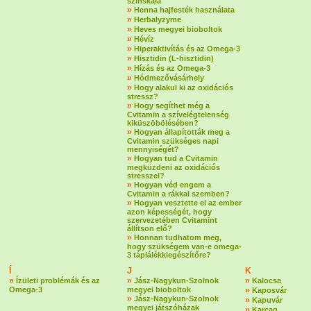
színskála
»
Henna hajfesték használata
»
Herbalyzyme
»
Heves megyei bioboltok
»
Hévíz
»
Hiperaktivítás és az Omega-3
»
Hisztidin (L-hisztidin)
»
Hízás és az Omega-3
»
Hódmezővásárhely
»
Hogy alakul ki az oxidációs
stressz?
»
Hogy segíthet még a
Cvitamin a szívelégtelenség
kiküszöbölésében?
»
Hogyan állapították meg a
Cvitamin szükséges napi
mennyiségét?
»
Hogyan tud a Cvitamin
megküzdeni az oxidációs
stresszel?
»
Hogyan véd engem a
Cvitamin a rákkal szemben?
»
Hogyan vesztette el az ember
azon képességét, hogy
szervezetében Cvitamint
állítson elő?
»
Honnan tudhatom meg,
hogy szükségem van-e omega-
3 táplálékkiegészítőre?
Í
J
K
»
»
»
Ízületi problémák és az
Jász-Nagykun-Szolnok
Kalocsa
Omega-3
megyei bioboltok
»
Kaposvár
»
Jász-Nagykun-Szolnok
»
Kapuvár
megyei játszóházak
»
Karcag