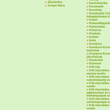
»
Jászberény
»
Kazincbarcika
»
Juniper Berry
»
Kecskemét
»
Keszthely
»
Kezelhetjük Cvi
hidegkiütéseket é
»
Kisbér
»
Kiskunfélegyhá
»
Kiskunhalas
»
Kistarcsa
»
Kisvárda
»
Koffein
»
Kolin
»
Komárom
»
Komárom-Eszte
bioboltok
»
Komárom-Eszte
játszóházak
»
Kondroitin
»
Körmend
»
Krill olaj
»
Krill olaj hatása 
asztma esetén
»
Krill olaj hatása
cukorbetegség es
»
Krill olaj hatás
esetén
»
Krill olaj hatás
pikkelysömör és 
bőrbetegségek es
»
Krill olaj hatása 
szívbetegségek e
»
Krill olaj hatása
esetén