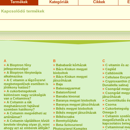
Termékek
Kategóriák
Cikkek
E
Kapcsolódó termékek
A
B
C
»
»
»
A Bioptron fény
Bababarát kórházak
C-vitamin és az
jellegzetességei
»
»
Bács-Kiskun megyei
Cegléd
»
A Bioptron fényterápia
bioboltok
»
Celldömölk
alkalmazása
»
Bács-Kiskun megyei
»
Cellulase Enzy
»
A C vitamin a légzőszervi
játszóházak
»
Cryptoxanthin 
megbetegedések esetében is
»
Baja
Dunaliella salina)
jótékony hatású?
»
Balassagyarmat
»
Csongrád megye
»
A cukorbetegeknek
»
Balatonfüred
»
Csongrád megy
különösen nagy szükségük
»
Banaba kivonat
játszóházak
van a Cvitaminra?
»
»
Baranya megyei bioboltok
Csontritkulás é
»
A Cvitamin a rák
»
»
Baranya megyei játszóházak
Csorna
meghatározott fajtáival
»
»
Békés megyei bioboltok
Cukorbetegség 
szemben hatékony?
»
Omega-3
Békés megyei játszóházak
»
A Cvitamin megvédheti az
»
Cvitamin szedé
»
Békéscsaba
artériáimat?
megelőzhetők a f
»
»
A Cvitamin táplálékon kívüli
Berettyóújfalu
kapcsolatos bete
bevitele tényleg olyan jó, mint
»
Beta-Szitoszterol
»
Cvitaminnal me
ahogy azt az emberek állítják?
Phytoszterol Komplex