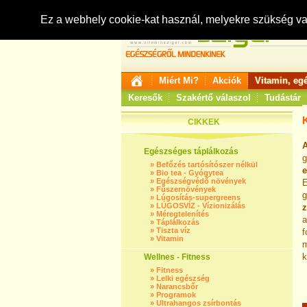
Ez a webhely cookie-kat használ, melyekre szükség v
Miért Mi?
Akciók
Vitamin, eg
Keresők
Szakértő válaszol
Tudástár
K
CIKKEK
A
Egészséges táplálkozás
g
»
Befőzés tartósítószer nélkül
e
»
Bio tea - Gyógytea
»
Egészségvédő növények
E
»
Fűszernövények
g
»
Lúgosítás-supergreens
»
LÚGOSVÍZ - Vízionizálás
z
»
Méregtelenítés
a
»
Táplálkozás
»
Tiszta víz
f
»
Vitamin
m
k
Wellnes - Fitness
»
Fitness
»
Lelki egészség
»
Narancsbőr
»
Programok
»
Ultrahangos zsírbontás