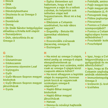
»
Deszk
»
»
Egész életemben azt
Fehérjék, amin
»
DHA
hallottam, hogy el kell
»
Fejér megyei bi
»
hagynom a vajat és a telített
Diasztáz
»
Fejér megyei já
zsírokat, és helyettük sok
»
Diindolylmethane
»
Fenilalanin (L-F
telítetlen olajat kell
»
Diszlexia és az Omega-3
»
Fenugreek mag
fogyasztanom. Most mi a baj
»
DMAE
»
Fitline joghurtp
ezzel?
»
Dombóvár
»
Fitoszterol
»
Elkéstem a Cvitamin
»
Dorog
»
Fontos a Cvitam
szedésével, ha már rákos
»
Dr. Deák Sándor belgyógyász
vagyok?
szempontjából?
előadása a Kriella krill olajról
»
»
Engedély - Betula-Hit
Fontos a Cvitam
»
Dunaújváros
(genetikai védelem)
egészséges horm
»
»
működéshez?
Düh, skrizofénia és az
EPA
»
Foszfatidil- koli
Omega-3
»
Esszenciális zsírsavak
»
Foszfolipid
(lazacolaj, omega-3)
»
Esztergom
G
H
I
»
»
»
Glicin
Ha mind az omega-3 olajok,
Igaz, hogy a Cv
»
mind pedig az omega-6 olajok
felgyorsíthatja a 
Glutaminsav
elengedhetetlenek az
gyógyulását és m
»
Glükozamin
egészséges test számára, miért
elfertőződést?
»
Gymnema slyvestre Leaf
csak az omega-3 olajok körül
»
Igaz, hogy az E
»
Gyöngyös
csapunk ekkora hűhót?
Cvitamin segítség
»
Győr
»
Ha most elhagyom a legtöbb
artériák védelmé
»
Győr-Moson-Sopron megyei
olajat és margarint, honnan
»
Immunbetegség
bioboltok
jutok hozzá az ugyancsak
Omega-3
»
Győr-Moson-Sopron megyei
szükséges omega-6
»
Izoleucin (L-Izo
játszóházak
olajokhoz?
»
Izsófalva
»
»
Gyula
Hajdú-Bihar megyei
bioboltok
»
Hajdú-Bihar megyei
játszóházak
»
Hatvan
»
Henna és növényi hajfesték