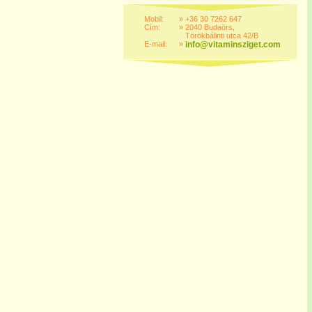
Mobil:
»
+36 30 7262 647
Cím:
»
2040 Budaörs,
Törökbálinti utca 42/B
E-mail:
»
info@vitaminsziget.com