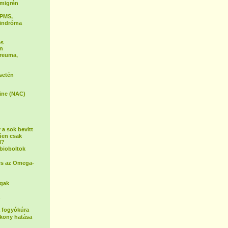
a migrén
 PMS,
zindróma
és
én
 reuma,
setén
ine (NAC)
 a sok bevitt
űen csak
l?
bioboltok
és az Omega-
ogak
a fogyókúra
ékony hatása