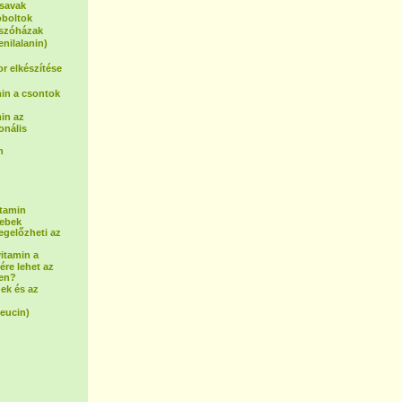
osavak
oboltok
tszóházak
enilalanin)
or elkészítése
in a csontok
in az
onális
n
itamin
sebek
egelőzheti az
vitamin a
ére lehet az
ben?
ek és az
leucin)