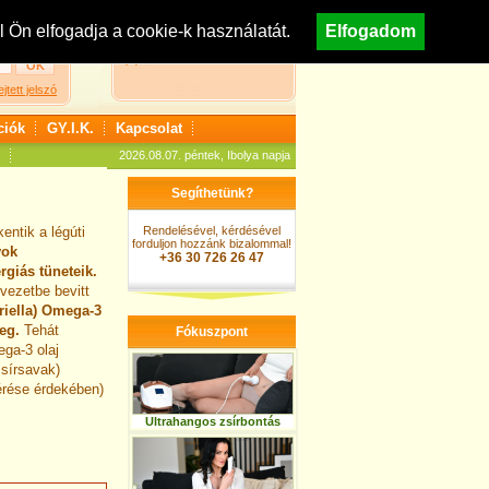
egisztráció
Nézzen körül áruházunkban!
Ön elfogadja a cookie-k használatát.
Elfogadom
A kosár jelenleg üres
ejtett jelszó
ciók
GY.I.K.
Kapcsolat
2026.08.07. péntek, Ibolya napja
Segíthetünk?
entik a légúti
Rendelésével, kérdésével
forduljon hozzánk bizalommal!
yok
+36 30 726 26 47
giás tüneteik.
rvezetbe bevitt
riella) Omega-3
eg.
Tehát
Fókuszpont
ga-3 olaj
zsírsavak)
érése érdekében)
Ultrahangos zsírbontás