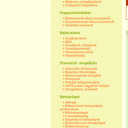
»
Wellness szolgáltatások
»
Zsírégetés-fogyókúra
Fogyasztóvédelem
»
Élelmiszerek káros összetevői
»
Kozmetikumok káros összetevői
»
Vásárlási tanácsok
Baba-mama
»
Anyának lenni
»
Bébi
»
Óvodások, iskolások
»
Termékismertető
»
Tudományos hírek
»
Várandósság
Prevenció - megelőzés
»
Alternatív módszerek
»
Bioptron fényterápia
»
Biorezonancia vizsgálat
»
Prevenció
»
Pulzáló mágnesterápia
»
SAFE Laser Lágylézer terápia
»
Vizsgálatok, szűrések
Betegségek
»
Allergia
»
Bélrendszeri betegségek,
probiotikum
»
Bőrbetegségek
»
Cukorbetegség
»
Daganatos betegségek
»
Emésztőszervi betegségek
»
Ételintolerancia