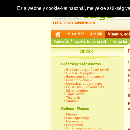
Ez a webhely cookie-kat használ, melyekre szükség v
Miért Mi?
Akciók
Vitamin, eg
Keresők
Szakértő válaszol
Tudástár
CIKKEK
(
Egészséges táplálkozás
»
Befőzés tartósítószer nélkül
A
»
Bio tea - Gyógytea
f
»
Egészségvédő növények
»
Fűszernövények
l
»
Lúgosítás-supergreens
»
LÚGOSVÍZ - Vízionizálás
T
»
Méregtelenítés
»
Táplálkozás
g
»
Tiszta víz
»
Vitamin
H
Wellnes - Fitness
»
Fitness
»
Lelki egészség
»
Narancsbőr
»
Programok
»
Ultrahangos zsírbontás