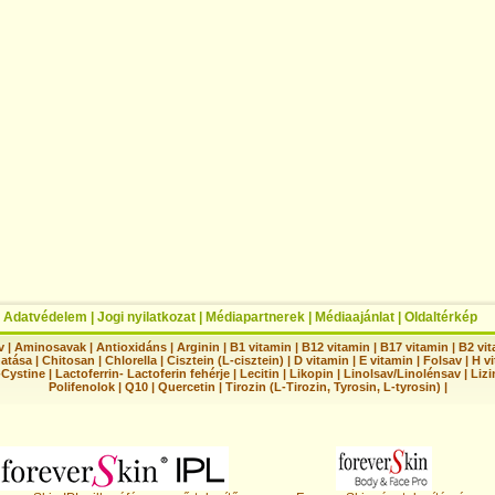
|
Adatvédelem
|
Jogi nyilatkozat
|
Médiapartnerek
|
Médiaajánlat
|
Oldaltérkép
v
|
Aminosavak
|
Antioxidáns
|
Arginin
|
B1 vitamin
|
B12 vitamin
|
B17 vitamin
|
B2 vi
hatása
|
Chitosan
|
Chlorella
|
Cisztein (L-cisztein)
|
D vitamin
|
E vitamin
|
Folsav
|
H vi
-Cystine
|
Lactoferrin- Lactoferin fehérje
|
Lecitin
|
Likopin
|
Linolsav/Linolénsav
|
Lizi
Polifenolok
|
Q10
|
Quercetin
|
Tirozin (L-Tirozin, Tyrosin, L-tyrosin)
|