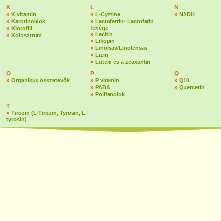
K
L
N
»
»
»
K vitamin
L-Cystine
NADH
»
»
Karotinoidok
Lactoferrin- Lactoferin
»
fehérje
Klorofill
»
Lecitin
»
Kolosztrum
»
Likopin
»
Linolsav/Linolénsav
»
Lizin
»
Lutein és a zeaxantin
O
P
Q
»
»
»
Organikus összetevők
P vitamin
Q10
»
»
PABA
Quercetin
»
Polifenolok
T
»
Tirozin (L-Tirozin, Tyrosin, L-
tyrosin)