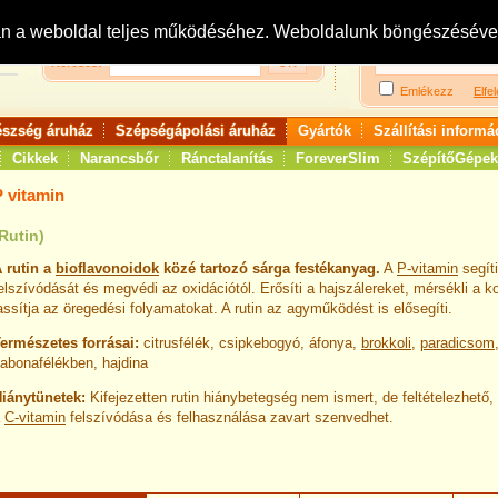
Bejelentkezés:
R
an a weboldal teljes működéséhez. Weboldalunk böngészésével 
Keresés:
Emlékezz
Elfel
észség áruház
Szépségápolási áruház
Gyártók
Szállítási informá
Cikkek
Narancsbőr
Ránctalanítás
ForeverSlim
SzépítőGépek
P vitamin
Rutin)
 rutin a
bioflavonoidok
közé tartozó sárga festékanyag.
A
P-vitamin
segíti
elszívódását és megvédi az oxidációtól. Erősíti a hajszálereket, mérsékli a ko
assítja az öregedési folyamatokat. A rutin az agyműködést is elősegíti.
ermészetes forrásai:
citrusfélék, csipkebogyó, áfonya,
brokkoli
,
paradicsom
abonafélékben, hajdina
iánytünetek:
Kifejezetten rutin hiánybetegség nem ismert, de feltételezhető
a
C-vitamin
felszívódása és felhasználása zavart szenvedhet.