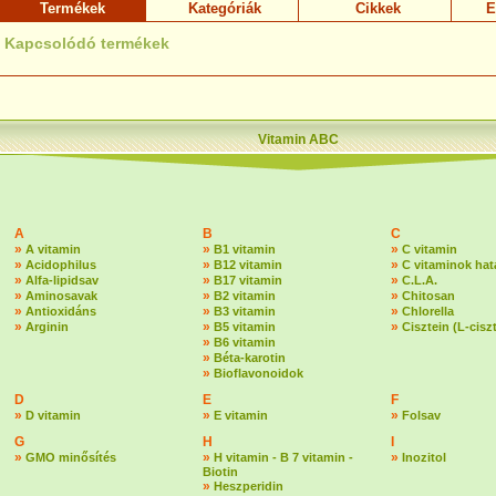
Termékek
Kategóriák
Cikkek
E
Kapcsolódó termékek
Vitamin ABC
A
B
C
»
»
»
A vitamin
B1 vitamin
C vitamin
»
»
»
Acidophilus
B12 vitamin
C vitaminok hat
»
»
»
Alfa-lipidsav
B17 vitamin
C.L.A.
»
»
»
Aminosavak
B2 vitamin
Chitosan
»
»
»
Antioxidáns
B3 vitamin
Chlorella
»
»
»
Arginin
B5 vitamin
Cisztein (L-cisz
»
B6 vitamin
»
Béta-karotin
»
Bioflavonoidok
D
E
F
»
»
»
D vitamin
E vitamin
Folsav
G
H
I
»
»
»
GMO minősítés
H vitamin - B 7 vitamin -
Inozitol
Biotin
»
Heszperidin