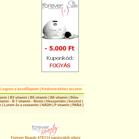
Legyen a kezdőlapom
|
Kedvencekhez teszem
tamin
|
B3 vitamin
|
B5 vitamin
|
B6 vitamin
|
Béta-
tamin - B 7 vitamin - Biotin
|
Heszperidin
|
Inozitol
|
n
|
Lutein és a zeaxantin
|
NADH
|
P vitamin
|
PABA
|
Forever Beauty 4TECH narancsbőr elleni