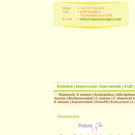
Mobil:
»
+36 30 7262 647
Cím:
»
2040 Budaörs,
Törökbálinti utca 42/B
E-mail:
»
info@vitaminsziget.com
Bioboltok
|
Impresszum
|
Írjon nekünk
|
ÁSZF
Vitaminok:
A vitamin
|
Acidophilus
|
Alfa-lipidsa
karotin
|
Bioflavonoidok
|
C vitamin
|
C vitaminok 
K vitamin
|
Karotinoidok
|
Klorofill
|
Kolosztrum
|
L
Társoldalaink: