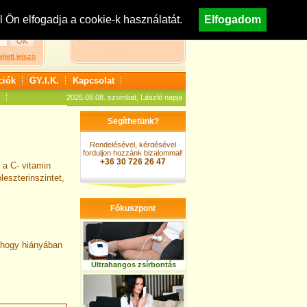
egisztráció
Nézzen körül áruházunkban!
Ön elfogadja a cookie-k használatát.
Elfogadom
A kosár jelenleg üres
ejtett jelszó
ciók
GY.I.K.
Kapcsolat
2026.08.08. szombat, László napja
Segíthetünk?
Rendelésével, kérdésével
forduljon hozzánk bizalommal!
+36 30 726 26 47
 a C- vitamin
leszterinszintet,
Fókuszpont
,
, hogy hiányában
Ultrahangos zsírbontás