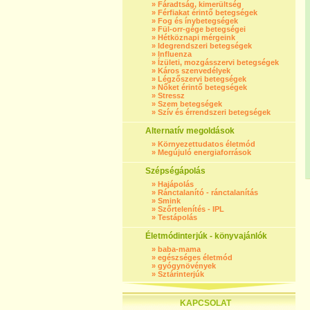
»
Fáradtság, kimerültség
»
Férfiakat érintő betegségek
»
Fog és ínybetegségek
»
Fül-orr-gége betegségei
»
Hétköznapi mérgeink
»
Idegrendszeri betegségek
»
Influenza
»
Ízületi, mozgásszervi betegségek
»
Káros szenvedélyek
»
Légzőszervi betegségek
»
Nőket érintő betegségek
»
Stressz
»
Szem betegségek
»
Szív és érrendszeri betegségek
Alternatív megoldások
»
Környezettudatos életmód
»
Megújuló energiaforrások
Szépségápolás
»
Hajápolás
»
Ránctalanító - ránctalanítás
»
Smink
»
Szőrtelenítés - IPL
»
Testápolás
Életmódinterjúk - könyvajánlók
»
baba-mama
»
egészséges életmód
»
gyógynövények
»
Sztárinterjúk
KAPCSOLAT