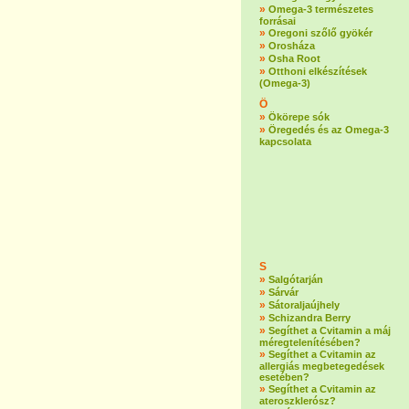
»
Omega-3 természetes
forrásai
»
Oregoni szőlő gyökér
»
Orosháza
»
Osha Root
»
Otthoni elkészítések
(Omega-3)
Ö
»
Ökörepe sók
»
Öregedés és az Omega-3
kapcsolata
S
»
Salgótarján
»
Sárvár
»
Sátoraljaújhely
»
Schizandra Berry
»
Segíthet a Cvitamin a máj
méregtelenítésében?
»
Segíthet a Cvitamin az
allergiás megbetegedések
esetében?
»
Segíthet a Cvitamin az
ateroszklerósz?