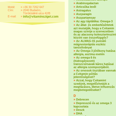
»
Arabinogalactan
»
Articsóka levél
Mobil:
»
+36 30 7262 647
Cím:
»
2040 Budaörs,
»
Astragalus
Törökbálinti utca 42/B
»
Aszparagin
E-mail:
»
info@vitaminsziget.com
»
Aszpartamsav
»
Az agy tápláléka: Omega-3
»
Az állat- és emberkísérletek
azt mutatják, hogy a Cvitamin
magas szintje a szervezetben
és az alacsony koleszterinszint
között van összefüggés?
»
Az ALMAG-01 pulzáló
mágnesterápiás eszköz
tanúsítványai
»
Az Omega 3 jótékony hatása
allergia, asztma esetén
»
Az omega 6 és
(hidrogénezett)
transzzsírsavak káros hatásai
az allergia szempontjából.
»
Az orvosok tisztában vannak
a Cvitamin-pótlás
jelentőségével?
»
Azzal, hogy Cvitamint
szedünk, megelőzhetjük a
megfázásos, illetve influenzás
megbetegedéseket?
D
»
Debrecen
»
Depresszió és az omega 3
kapcsolata
»
Deszk
»
DHA