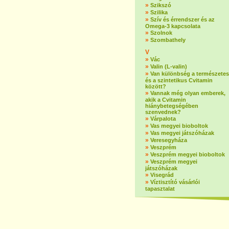
»
Szikszó
»
Szilika
»
Szív és érrendszer és az
Omega-3 kapcsolata
»
Szolnok
»
Szombathely
V
»
Vác
»
Valin (L-valin)
»
Van különbség a természetes
és a szintetikus Cvitamin
között?
»
Vannak még olyan emberek,
akik a Cvitamin
hiánybetegségében
szenvednek?
»
Várpalota
»
Vas megyei bioboltok
»
Vas megyei játszóházak
»
Veresegyháza
»
Veszprém
»
Veszprém megyei bioboltok
»
Veszprém megyei
játszóházak
»
Visegrád
»
Víztisztító vásárlói
tapasztalat