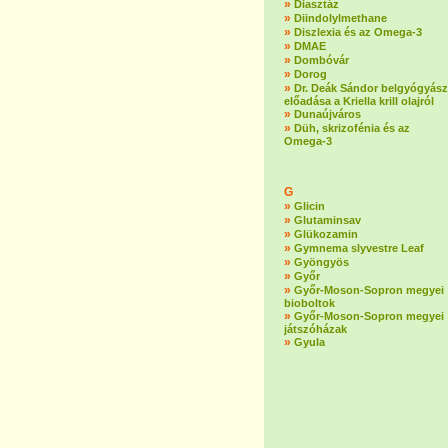
»
Diasztáz
»
Diindolylmethane
»
Diszlexia és az Omega-3
»
DMAE
»
Dombóvár
»
Dorog
»
Dr. Deák Sándor belgyógyász
előadása a Kriella krill olajról
»
Dunaújváros
»
Düh, skrizofénia és az
Omega-3
G
»
Glicin
»
Glutaminsav
»
Glükozamin
»
Gymnema slyvestre Leaf
»
Gyöngyös
»
Győr
»
Győr-Moson-Sopron megyei
bioboltok
»
Győr-Moson-Sopron megyei
játszóházak
»
Gyula