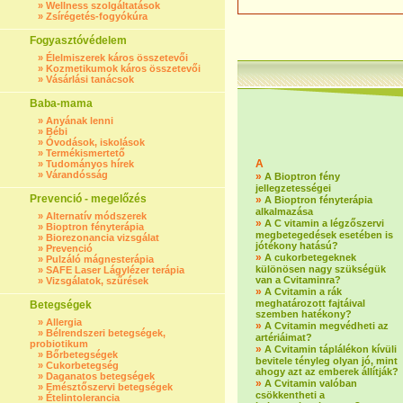
»
Wellness szolgáltatások
»
Zsírégetés-fogyókúra
Fogyasztóvédelem
»
Élelmiszerek káros összetevői
»
Kozmetikumok káros összetevői
»
Vásárlási tanácsok
Baba-mama
»
Anyának lenni
»
Bébi
»
Óvodások, iskolások
»
Termékismertető
A
»
Tudományos hírek
»
Várandósság
»
A Bioptron fény
jellegzetességei
Prevenció - megelőzés
»
A Bioptron fényterápia
alkalmazása
»
Alternatív módszerek
»
A C vitamin a légzőszervi
»
Bioptron fényterápia
megbetegedések esetében is
»
Biorezonancia vizsgálat
jótékony hatású?
»
Prevenció
»
A cukorbetegeknek
»
Pulzáló mágnesterápia
különösen nagy szükségük
»
SAFE Laser Lágylézer terápia
van a Cvitaminra?
»
Vizsgálatok, szűrések
»
A Cvitamin a rák
meghatározott fajtáival
Betegségek
szemben hatékony?
»
Allergia
»
A Cvitamin megvédheti az
»
Bélrendszeri betegségek,
artériáimat?
probiotikum
»
A Cvitamin táplálékon kívüli
»
Bőrbetegségek
bevitele tényleg olyan jó, mint
»
Cukorbetegség
ahogy azt az emberek állítják?
»
Daganatos betegségek
»
A Cvitamin valóban
»
Emésztőszervi betegségek
csökkentheti a
»
Ételintolerancia