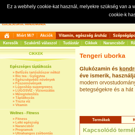
Ez a webhely cookie-kat használ, melyekre szükség van a
cookie-k ha
Keresés:
Miért Mi?
Akciók
Vitamin, egészség áruház
Szépségápo
Keresők
Szakértő válaszol
Tudástár
Cikkek
Narancsbőr
Rá
CIKKEK
Tengeri uborka
Egészséges táplálkozás
Glukózamin és
kondr
»
Befőzés tartósítószer nélkül
éve ismerik, használj
»
Bio tea - Gyógytea
»
Egészségvédő növények
modern orvostudomány 
»
Fűszernövények
»
Lúgosítás-supergreens
betegségekre és a hát r
»
LÚGOSVÍZ - Vízionizálás
»
Méregtelenítés
»
Táplálkozás
»
Tiszta víz
»
Vitamin
Wellnes - Fitness
»
Fitness
Termékek
K
»
Lelki egészség
»
Narancsbőr
Kapcsolódó termé
»
Programok
»
Ultrahangos zsírbontás