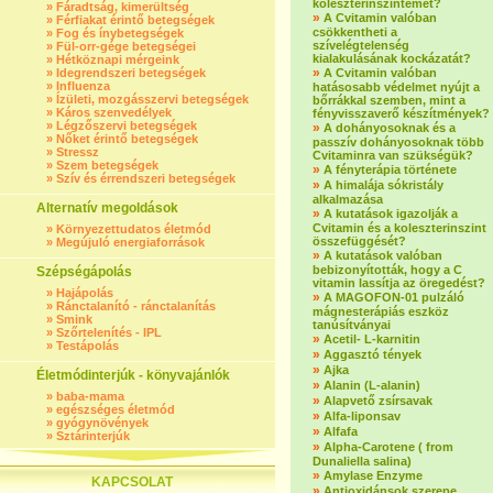
koleszterinszintemet?
»
Fáradtság, kimerültség
»
A Cvitamin valóban
»
Férfiakat érintő betegségek
csökkentheti a
»
Fog és ínybetegségek
szívelégtelenség
»
Fül-orr-gége betegségei
kialakulásának kockázatát?
»
Hétköznapi mérgeink
»
»
Idegrendszeri betegségek
A Cvitamin valóban
»
Influenza
hatásosabb védelmet nyújt a
»
Ízületi, mozgásszervi betegségek
bőrrákkal szemben, mint a
»
Káros szenvedélyek
fényvisszaverő készítmények?
»
Légzőszervi betegségek
»
A dohányosoknak és a
»
Nőket érintő betegségek
passzív dohányosoknak több
»
Stressz
Cvitaminra van szükségük?
»
Szem betegségek
»
A fényterápia története
»
Szív és érrendszeri betegségek
»
A himalája sókristály
alkalmazása
Alternatív megoldások
»
A kutatások igazolják a
Cvitamin és a koleszterinszint
»
Környezettudatos életmód
összefüggését?
»
Megújuló energiaforrások
»
A kutatások valóban
bebizonyították, hogy a C
Szépségápolás
vitamin lassítja az öregedést?
»
Hajápolás
»
A MAGOFON-01 pulzáló
»
Ránctalanító - ránctalanítás
mágnesterápiás eszköz
»
Smink
tanúsítványai
»
Szőrtelenítés - IPL
»
Acetil- L-karnitin
»
Testápolás
»
Aggasztó tények
»
Ajka
Életmódinterjúk - könyvajánlók
»
Alanin (L-alanin)
»
baba-mama
»
Alapvető zsírsavak
»
egészséges életmód
»
Alfa-liponsav
»
gyógynövények
»
Alfafa
»
Sztárinterjúk
»
Alpha-Carotene ( from
Dunaliella salina)
»
Amylase Enzyme
KAPCSOLAT
»
Antioxidánsok szerepe