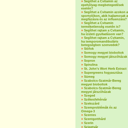
»
Segíthet a Cvitamin az
epehólyag-megbetegedések
esetén?
»
Segíthet a Cvitamin azokon a
sportolókon, akik hajlamosak a
megfázásra és az influenzára?
»
Segíthet a Cvitamin
terméketlenség esetén is?
»
Segíthet rajtam a Cvitamin,
ha ízületi gyulladásom van?
»
Segíthet rajtam a Cvitamin,
ha temporomandibuláris
betegségben szenvedek?
»
Siófok
»
Somogy megyei bioboltok
»
Somogy megyei játszóházak
»
Sopron
»
Spirulina
»
St. John’s Wort Herb Extract
»
Supergreens fogyasztása
»
Sümeg
»
Szabolcs-Szatmár-Bereg
megyei bioboltok
»
Szabolcs-Szatmár-Bereg
megyei játszóházak
»
Szeged
»
Székesfehérvár
»
Szekszárd
»
Szemproblémák és az
Omega-3
»
Szentes
»
Szentgotthárd
»
Szerin
»
Szigetvár