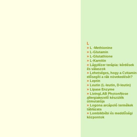
L
»
L -Methionine
»
L-Glutamin
»
L-Glutathione
»
L-Karnitin
»
Lágylézer terápia: kérdések
és válaszok
»
Lehetséges, hogy a Cvitamin
elősegíti a rák növekedését?
»
Leptin
»
Leutin (L-leutin, D-leutin)
»
Lipase Enzyme
»
LivingLAB PhotonNose
allergiakezelő készülék
útmutatója
»
Logona arcápoló termékek
táblázata
»
Lombikbébi és meddőségi
központok