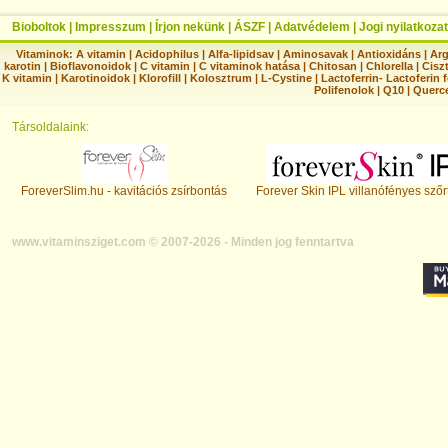
Bioboltok
|
Impresszum
|
Írjon nekünk
|
ÁSZF
|
Adatvédelem
|
Jogi nyilatkozat
Vitaminok:
A vitamin
|
Acidophilus
|
Alfa-lipidsav
|
Aminosavak
|
Antioxidáns
|
Arg
karotin
|
Bioflavonoidok
|
C vitamin
|
C vitaminok hatása
|
Chitosan
|
Chlorella
|
Ciszt
K vitamin
|
Karotinoidok
|
Klorofill
|
Kolosztrum
|
L-Cystine
|
Lactoferrin- Lactoferin 
Polifenolok
|
Q10
|
Querc
Társoldalaink:
ForeverSlim.hu - kavitációs zsírbontás
Forever Skin IPL villanófényes szőr
www.vitaminsziget.com © 2007-2026 - Minden jog fenntartva