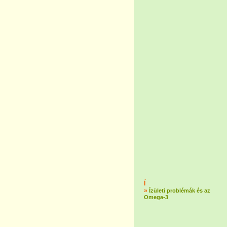
Í
»
Ízületi problémák és az
Omega-3