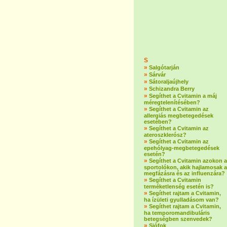
S
»
Salgótarján
»
Sárvár
»
Sátoraljaújhely
»
Schizandra Berry
»
Segíthet a Cvitamin a máj
méregtelenítésében?
»
Segíthet a Cvitamin az
allergiás megbetegedések
esetében?
»
Segíthet a Cvitamin az
ateroszklerósz?
»
Segíthet a Cvitamin az
epehólyag-megbetegedések
esetén?
»
Segíthet a Cvitamin azokon a
sportolókon, akik hajlamosak a
megfázásra és az influenzára?
»
Segíthet a Cvitamin
terméketlenség esetén is?
»
Segíthet rajtam a Cvitamin,
ha ízületi gyulladásom van?
»
Segíthet rajtam a Cvitamin,
ha temporomandibuláris
betegségben szenvedek?
»
Siófok