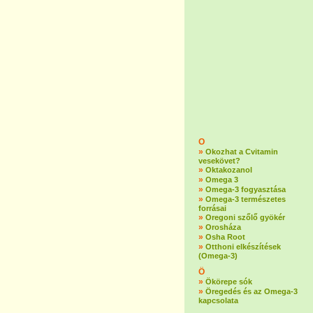
O
»
Okozhat a Cvitamin
vesekövet?
»
Oktakozanol
»
Omega 3
»
Omega-3 fogyasztása
»
Omega-3 természetes
forrásai
»
Oregoni szőlő gyökér
»
Orosháza
»
Osha Root
»
Otthoni elkészítések
(Omega-3)
Ö
»
Ökörepe sók
»
Öregedés és az Omega-3
kapcsolata