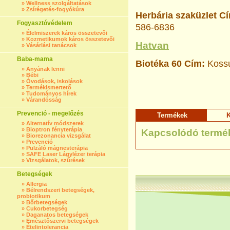
»
Wellness szolgáltatások
»
Zsírégetés-fogyókúra
Herbária szaküzlet
C
Fogyasztóvédelem
586-6836
»
Élelmiszerek káros összetevői
»
Kozmetikumok káros összetevői
Hatvan
»
Vásárlási tanácsok
Baba-mama
Biotéka 60
Cím:
Kossu
»
Anyának lenni
»
Bébi
»
Óvodások, iskolások
»
Termékismertető
»
Tudományos hírek
»
Várandósság
Prevenció - megelőzés
Termékek
K
»
Alternatív módszerek
»
Bioptron fényterápia
Kapcsolódó termé
»
Biorezonancia vizsgálat
»
Prevenció
»
Pulzáló mágnesterápia
»
SAFE Laser Lágylézer terápia
»
Vizsgálatok, szűrések
Betegségek
»
Allergia
»
Bélrendszeri betegségek,
probiotikum
»
Bőrbetegségek
»
Cukorbetegség
»
Daganatos betegségek
»
Emésztőszervi betegségek
»
Ételintolerancia