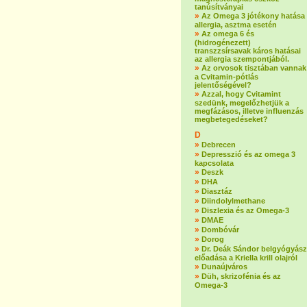
tanúsítványai
»
Az Omega 3 jótékony hatása
allergia, asztma esetén
»
Az omega 6 és
(hidrogénezett)
transzzsírsavak káros hatásai
az allergia szempontjából.
»
Az orvosok tisztában vannak
a Cvitamin-pótlás
jelentőségével?
»
Azzal, hogy Cvitamint
szedünk, megelőzhetjük a
megfázásos, illetve influenzás
megbetegedéseket?
D
»
Debrecen
»
Depresszió és az omega 3
kapcsolata
»
Deszk
»
DHA
»
Diasztáz
»
Diindolylmethane
»
Diszlexia és az Omega-3
»
DMAE
»
Dombóvár
»
Dorog
»
Dr. Deák Sándor belgyógyász
előadása a Kriella krill olajról
»
Dunaújváros
»
Düh, skrizofénia és az
Omega-3