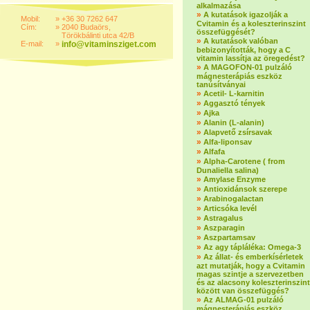
alkalmazása
»
A kutatások igazolják a
Mobil:
»
+36 30 7262 647
Cvitamin és a koleszterinszint
Cím:
»
2040 Budaörs,
összefüggését?
Törökbálinti utca 42/B
»
A kutatások valóban
E-mail:
»
info@vitaminsziget.com
bebizonyították, hogy a C
vitamin lassítja az öregedést?
»
A MAGOFON-01 pulzáló
mágnesterápiás eszköz
tanúsítványai
»
Acetil- L-karnitin
»
Aggasztó tények
»
Ajka
»
Alanin (L-alanin)
»
Alapvető zsírsavak
»
Alfa-liponsav
»
Alfafa
»
Alpha-Carotene ( from
Dunaliella salina)
»
Amylase Enzyme
»
Antioxidánsok szerepe
»
Arabinogalactan
»
Articsóka levél
»
Astragalus
»
Aszparagin
»
Aszpartamsav
»
Az agy tápláléka: Omega-3
»
Az állat- és emberkísérletek
azt mutatják, hogy a Cvitamin
magas szintje a szervezetben
és az alacsony koleszterinszint
között van összefüggés?
»
Az ALMAG-01 pulzáló
mágnesterápiás eszköz