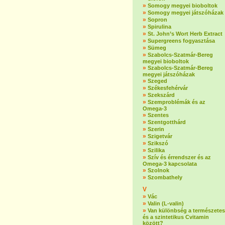
»
Somogy megyei bioboltok
»
Somogy megyei játszóházak
»
Sopron
»
Spirulina
»
St. John’s Wort Herb Extract
»
Supergreens fogyasztása
»
Sümeg
»
Szabolcs-Szatmár-Bereg
megyei bioboltok
»
Szabolcs-Szatmár-Bereg
megyei játszóházak
»
Szeged
»
Székesfehérvár
»
Szekszárd
»
Szemproblémák és az
Omega-3
»
Szentes
»
Szentgotthárd
»
Szerin
»
Szigetvár
»
Szikszó
»
Szilika
»
Szív és érrendszer és az
Omega-3 kapcsolata
»
Szolnok
»
Szombathely
V
»
Vác
»
Valin (L-valin)
»
Van különbség a természetes
és a szintetikus Cvitamin
között?