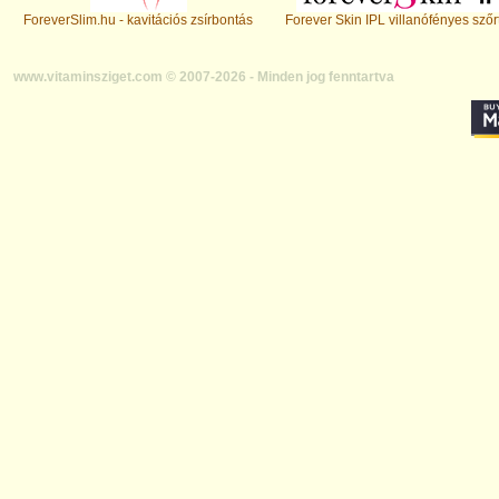
ForeverSlim.hu - kavitációs zsírbontás
Forever Skin IPL villanófényes szőr
www.vitaminsziget.com © 2007-2026 - Minden jog fenntartva