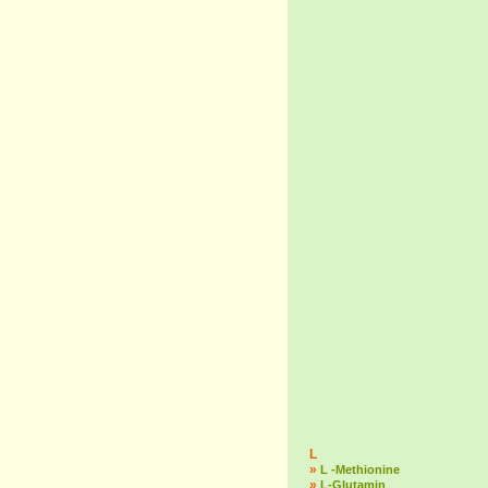
L
»
L -Methionine
»
L-Glutamin