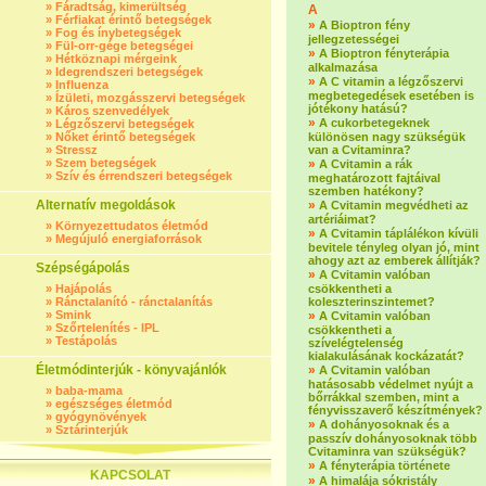
»
Fáradtság, kimerültség
A
»
Férfiakat érintő betegségek
»
A Bioptron fény
»
Fog és ínybetegségek
jellegzetességei
»
Fül-orr-gége betegségei
»
A Bioptron fényterápia
»
Hétköznapi mérgeink
alkalmazása
»
Idegrendszeri betegségek
»
A C vitamin a légzőszervi
»
Influenza
megbetegedések esetében is
»
Ízületi, mozgásszervi betegségek
jótékony hatású?
»
Káros szenvedélyek
»
A cukorbetegeknek
»
Légzőszervi betegségek
»
Nőket érintő betegségek
különösen nagy szükségük
»
Stressz
van a Cvitaminra?
»
Szem betegségek
»
A Cvitamin a rák
»
Szív és érrendszeri betegségek
meghatározott fajtáival
szemben hatékony?
Alternatív megoldások
»
A Cvitamin megvédheti az
artériáimat?
»
Környezettudatos életmód
»
A Cvitamin táplálékon kívüli
»
Megújuló energiaforrások
bevitele tényleg olyan jó, mint
ahogy azt az emberek állítják?
Szépségápolás
»
A Cvitamin valóban
»
Hajápolás
csökkentheti a
»
Ránctalanító - ránctalanítás
koleszterinszintemet?
»
Smink
»
A Cvitamin valóban
»
Szőrtelenítés - IPL
csökkentheti a
»
Testápolás
szívelégtelenség
kialakulásának kockázatát?
Életmódinterjúk - könyvajánlók
»
A Cvitamin valóban
hatásosabb védelmet nyújt a
»
baba-mama
bőrrákkal szemben, mint a
»
egészséges életmód
fényvisszaverő készítmények?
»
gyógynövények
»
A dohányosoknak és a
»
Sztárinterjúk
passzív dohányosoknak több
Cvitaminra van szükségük?
»
A fényterápia története
KAPCSOLAT
»
A himalája sókristály