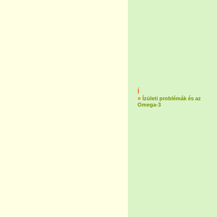
Í
»
Ízületi problémák és az
Omega-3