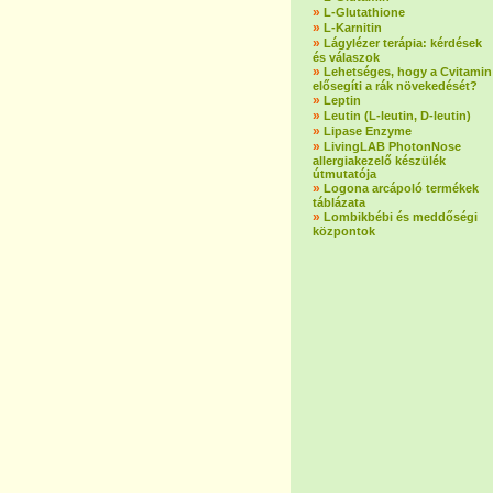
»
L-Glutathione
»
L-Karnitin
»
Lágylézer terápia: kérdések
és válaszok
»
Lehetséges, hogy a Cvitamin
elősegíti a rák növekedését?
»
Leptin
»
Leutin (L-leutin, D-leutin)
»
Lipase Enzyme
»
LivingLAB PhotonNose
allergiakezelő készülék
útmutatója
»
Logona arcápoló termékek
táblázata
»
Lombikbébi és meddőségi
központok