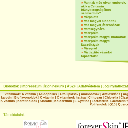
»
Vannak még olyan emberek,
akik a Cvitamin
hiánybetegségében
szenvednek?
»
Várpalota
»
Vas megyei bioboltok
»
Vas megyei játszóházak
»
Veresegyháza
»
Veszprém
»
Veszprém megyei bioboltok
»
Veszprém megyei
játszóházak
»
Visegrád
»
Víztisztító vásárlói
tapasztalat
Bioboltok
|
Impresszum
|
Írjon nekünk
|
ÁSZF
|
Adatvédelem
|
Jogi nyilatkozat
Vitaminok:
A vitamin
|
Acidophilus
|
Alfa-lipidsav
|
Aminosavak
|
Antioxidáns
|
Arg
karotin
|
Bioflavonoidok
|
C vitamin
|
C vitaminok hatása
|
Chitosan
|
Chlorella
|
Ciszt
K vitamin
|
Karotinoidok
|
Klorofill
|
Kolosztrum
|
L-Cystine
|
Lactoferrin- Lactoferin 
Polifenolok
|
Q10
|
Querc
Társoldalaink: