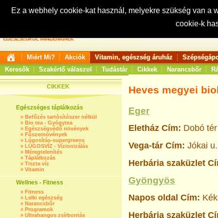
Ez a webhely cookie-kat használ, melyekre szükség van a
cookie-k ha
Keresés:
Miért Mi?
Akciók
Vitamin, egészség áruház
Szépségápo
Keresők
Szakértő válaszol
Tudástár
Cikkek
Narancsbőr
Rá
CIKKEK
Heves megyei bio
Egészséges táplálkozás
Eger
»
Befőzés tartósítószer nélkül
»
Bio tea - Gyógytea
Eletház
Cím:
Dobó tér
»
Egészségvédő növények
»
Fűszernövények
»
Lúgosítás-supergreens
Vega-tár
Cím:
Jókai u.
»
LÚGOSVÍZ - Vízionizálás
»
Méregtelenítés
»
Táplálkozás
Herbária szaküzlet
C
»
Tiszta víz
»
Vitamin
Gyöngyös
Wellnes - Fitness
»
Fitness
Napos oldal
Cím:
Kéke
»
Lelki egészség
»
Narancsbőr
»
Programok
Herbária szaküzlet
Cí
»
Ultrahangos zsírbontás