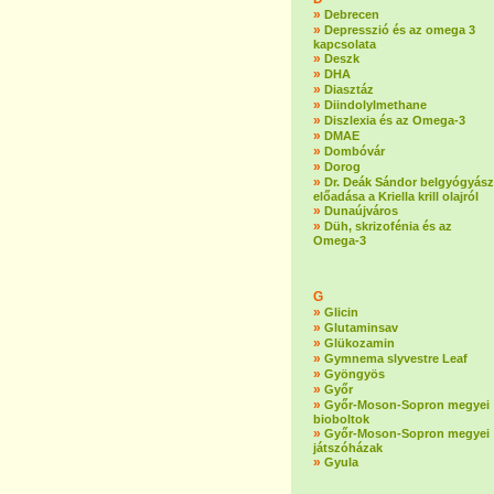
»
Debrecen
»
Depresszió és az omega 3
kapcsolata
»
Deszk
»
DHA
»
Diasztáz
»
Diindolylmethane
»
Diszlexia és az Omega-3
»
DMAE
»
Dombóvár
»
Dorog
»
Dr. Deák Sándor belgyógyász
előadása a Kriella krill olajról
»
Dunaújváros
»
Düh, skrizofénia és az
Omega-3
G
»
Glicin
»
Glutaminsav
»
Glükozamin
»
Gymnema slyvestre Leaf
»
Gyöngyös
»
Győr
»
Győr-Moson-Sopron megyei
bioboltok
»
Győr-Moson-Sopron megyei
játszóházak
»
Gyula