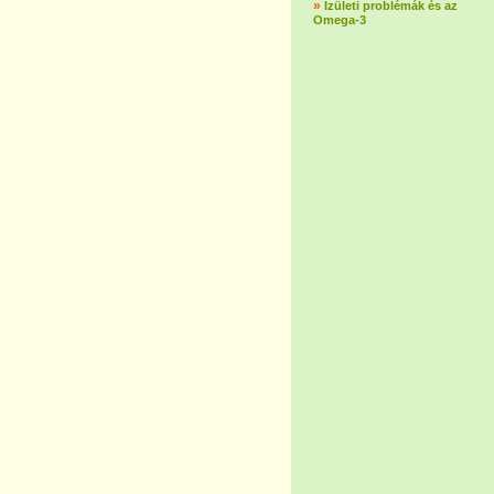
»
Ízületi problémák és az
Omega-3