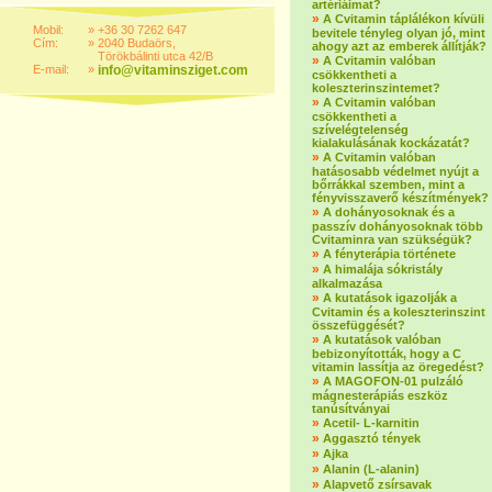
artériáimat?
»
A Cvitamin táplálékon kívüli
Mobil:
»
+36 30 7262 647
bevitele tényleg olyan jó, mint
Cím:
»
2040 Budaörs,
ahogy azt az emberek állítják?
Törökbálinti utca 42/B
»
A Cvitamin valóban
E-mail:
»
info@vitaminsziget.com
csökkentheti a
koleszterinszintemet?
»
A Cvitamin valóban
csökkentheti a
szívelégtelenség
kialakulásának kockázatát?
»
A Cvitamin valóban
hatásosabb védelmet nyújt a
bőrrákkal szemben, mint a
fényvisszaverő készítmények?
»
A dohányosoknak és a
passzív dohányosoknak több
Cvitaminra van szükségük?
»
A fényterápia története
»
A himalája sókristály
alkalmazása
»
A kutatások igazolják a
Cvitamin és a koleszterinszint
összefüggését?
»
A kutatások valóban
bebizonyították, hogy a C
vitamin lassítja az öregedést?
»
A MAGOFON-01 pulzáló
mágnesterápiás eszköz
tanúsítványai
»
Acetil- L-karnitin
»
Aggasztó tények
»
Ajka
»
Alanin (L-alanin)
»
Alapvető zsírsavak