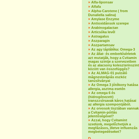
»
Alfa-liponsav
»
Alfafa
»
Alpha-Carotene ( from
Dunaliella salina)
»
Amylase Enzyme
»
Antioxidánsok szerepe
»
Arabinogalactan
»
Articsóka levél
»
Astragalus
»
Aszparagin
»
Aszpartamsav
»
Az agy tápláléka: Omega-3
»
Az állat- és emberkísérletek
azt mutatják, hogy a Cvitamin
magas szintje a szervezetben
és az alacsony koleszterinszint
között van összefüggés?
»
Az ALMAG-01 pulzáló
mágnesterápiás eszköz
tanúsítványai
»
Az Omega 3 jótékony hatása
allergia, asztma esetén
»
Az omega 6 és
(hidrogénezett)
transzzsírsavak káros hatásai
az allergia szempontjából.
»
Az orvosok tisztában vannak
a Cvitamin-pótlás
jelentőségével?
»
Azzal, hogy Cvitamint
szedünk, megelőzhetjük a
megfázásos, illetve influenzás
megbetegedéseket?
D