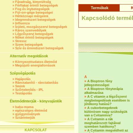
»
Fáradtság, kimerültség
»
Férfiakat érintő betegségek
Termékek
K
»
Fog és ínybetegségek
»
Fül-orr-gége betegségei
»
Hétköznapi mérgeink
Kapcsolódó termé
»
Idegrendszeri betegségek
»
Influenza
»
Ízületi, mozgásszervi betegségek
»
Káros szenvedélyek
»
Légzőszervi betegségek
»
Nőket érintő betegségek
»
Stressz
»
Szem betegségek
»
Szív és érrendszeri betegségek
Alternatív megoldások
»
Környezettudatos életmód
»
Megújuló energiaforrások
Szépségápolás
A
»
Hajápolás
»
A Bioptron fény
»
Ránctalanító - ránctalanítás
jellegzetességei
»
Smink
»
A Bioptron fényterápia
»
Szőrtelenítés - IPL
alkalmazása
»
Testápolás
»
A C vitamin a légzőszervi
megbetegedések esetében is
Életmódinterjúk - könyvajánlók
jótékony hatású?
»
baba-mama
»
A cukorbetegeknek
»
egészséges életmód
különösen nagy szükségük
»
gyógynövények
van a Cvitaminra?
»
Sztárinterjúk
»
A Cvitamin a rák
meghatározott fajtáival
szemben hatékony?
KAPCSOLAT
»
A Cvitamin megvédheti az