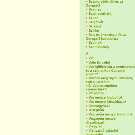
»
Szemproblémák és az
Omega-3
»
Szentes
»
Szentgotthárd
»
Szerin
»
Szigetvár
»
Szikszó
»
Szilika
»
Szív és érrendszer és az
Omega-3 kapcsolata
»
Szolnok
»
Szombathely
V
»
Vác
»
Valin (L-valin)
»
Van különbség a természetes
és a szintetikus Cvitamin
között?
»
Vannak még olyan emberek,
akik a Cvitamin
hiánybetegségében
szenvednek?
»
Várpalota
»
Vas megyei bioboltok
»
Vas megyei játszóházak
»
Veresegyháza
»
Veszprém
»
Veszprém megyei bioboltok
»
Veszprém megyei
játszóházak
»
Visegrád
»
Víztisztító vásárlói
tapasztalat