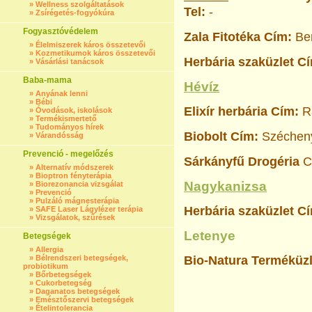
»
Wellness szolgáltatások
Tel:
-
»
Zsírégetés-fogyókúra
Fogyasztóvédelem
Zala Fitotéka
Cím:
Ber
»
Élelmiszerek káros összetevői
»
Kozmetikumok káros összetevői
Herbária szaküzlet C
»
Vásárlási tanácsok
Baba-mama
Hévíz
»
Anyának lenni
»
Bébi
Elixír herbária
Cím:
Rá
»
Óvodások, iskolások
»
Termékismertető
»
Tudományos hírek
Biobolt
Cím:
Szécheny
»
Várandósság
Prevenció - megelőzés
Sárkányfű Drogéria
C
»
Alternatív módszerek
»
Bioptron fényterápia
Nagykanizsa
»
Biorezonancia vizsgálat
»
Prevenció
»
Pulzáló mágnesterápia
Herbária szaküzlet C
»
SAFE Laser Lágylézer terápia
»
Vizsgálatok, szűrések
Letenye
Betegségek
»
Allergia
»
Bélrendszeri betegségek,
Bio-Natura Terméküz
probiotikum
»
Bőrbetegségek
»
Cukorbetegség
»
Daganatos betegségek
»
Emésztőszervi betegségek
»
Ételintolerancia