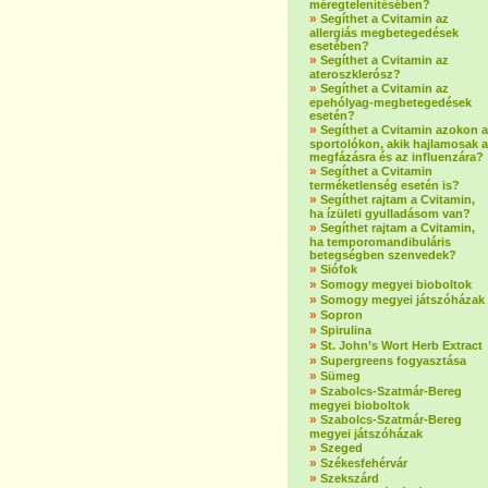
méregtelenítésében?
»
Segíthet a Cvitamin az
allergiás megbetegedések
esetében?
»
Segíthet a Cvitamin az
ateroszklerósz?
»
Segíthet a Cvitamin az
epehólyag-megbetegedések
esetén?
»
Segíthet a Cvitamin azokon a
sportolókon, akik hajlamosak a
megfázásra és az influenzára?
»
Segíthet a Cvitamin
terméketlenség esetén is?
»
Segíthet rajtam a Cvitamin,
ha ízületi gyulladásom van?
»
Segíthet rajtam a Cvitamin,
ha temporomandibuláris
betegségben szenvedek?
»
Siófok
»
Somogy megyei bioboltok
»
Somogy megyei játszóházak
»
Sopron
»
Spirulina
»
St. John’s Wort Herb Extract
»
Supergreens fogyasztása
»
Sümeg
»
Szabolcs-Szatmár-Bereg
megyei bioboltok
»
Szabolcs-Szatmár-Bereg
megyei játszóházak
»
Szeged
»
Székesfehérvár
»
Szekszárd