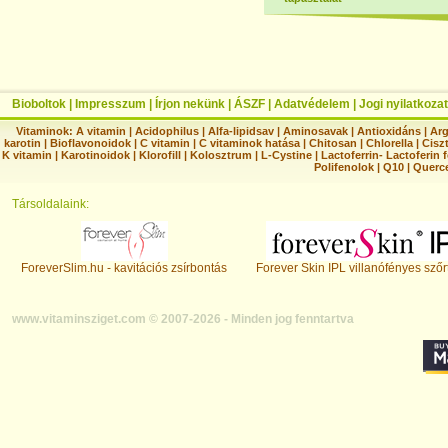
Bioboltok
|
Impresszum
|
Írjon nekünk
|
ÁSZF
|
Adatvédelem
|
Jogi nyilatkozat
Vitaminok:
A vitamin
|
Acidophilus
|
Alfa-lipidsav
|
Aminosavak
|
Antioxidáns
|
Arg
karotin
|
Bioflavonoidok
|
C vitamin
|
C vitaminok hatása
|
Chitosan
|
Chlorella
|
Ciszt
K vitamin
|
Karotinoidok
|
Klorofill
|
Kolosztrum
|
L-Cystine
|
Lactoferrin- Lactoferin 
Polifenolok
|
Q10
|
Querc
Társoldalaink:
ForeverSlim.hu - kavitációs zsírbontás
Forever Skin IPL villanófényes szőr
www.vitaminsziget.com © 2007-2026 - Minden jog fenntartva