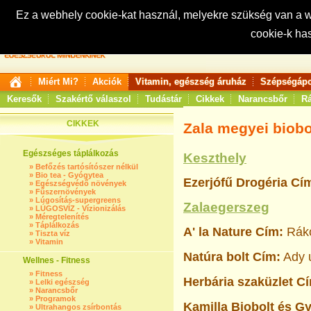
Ez a webhely cookie-kat használ, melyekre szükség van a
cookie-k ha
Keresés:
Miért Mi?
Akciók
Vitamin, egészség áruház
Szépségápo
Keresők
Szakértő válaszol
Tudástár
Cikkek
Narancsbőr
Rá
CIKKEK
Zala megyei biobo
Egészséges táplálkozás
Keszthely
»
Befőzés tartósítószer nélkül
»
Bio tea - Gyógytea
Ezerjófű Drogéria
Cí
»
Egészségvédő növények
»
Fűszernövények
»
Lúgosítás-supergreens
Zalaegerszeg
»
LÚGOSVÍZ - Vízionizálás
»
Méregtelenítés
»
Táplálkozás
A' la Nature
Cím:
Rákó
»
Tiszta víz
»
Vitamin
Natúra bolt
Cím:
Ady 
Wellnes - Fitness
»
Fitness
Herbária szaküzlet C
»
Lelki egészség
»
Narancsbőr
»
Programok
Kamilla
Biobolt és G
»
Ultrahangos zsírbontás