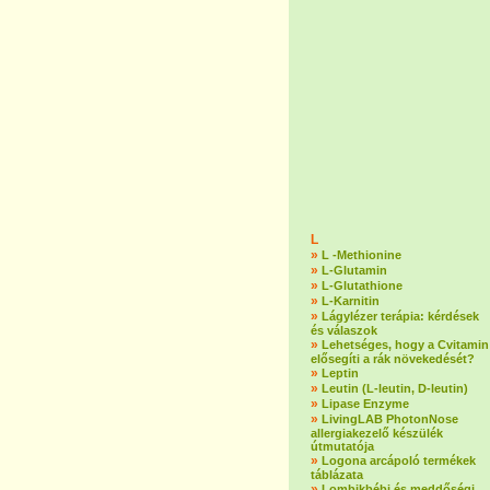
L
»
L -Methionine
»
L-Glutamin
»
L-Glutathione
»
L-Karnitin
»
Lágylézer terápia: kérdések
és válaszok
»
Lehetséges, hogy a Cvitamin
elősegíti a rák növekedését?
»
Leptin
»
Leutin (L-leutin, D-leutin)
»
Lipase Enzyme
»
LivingLAB PhotonNose
allergiakezelő készülék
útmutatója
»
Logona arcápoló termékek
táblázata
»
Lombikbébi és meddőségi