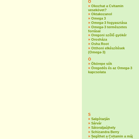
O
»
Okozhat a Cvitamin
vesekövet?
»
Oktakozanol
»
Omega 3
»
Omega-3 fogyasztása
»
Omega-3 természetes
forrásai
»
Oregoni szőlő gyökér
»
Orosháza
»
Osha Root
»
Otthoni elkészítések
(Omega-3)
Ö
»
Ökörepe sók
»
Öregedés és az Omega-3
kapcsolata
S
»
Salgótarján
»
Sárvár
»
Sátoraljaújhely
»
Schizandra Berry
»
Segíthet a Cvitamin a máj