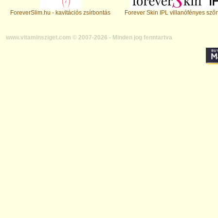
ForeverSlim.hu - kavitációs zsírbontás
Forever Skin IPL villanófényes szőr
www.vitaminsziget.com © 2007-2026 - Minden jog fenntartva