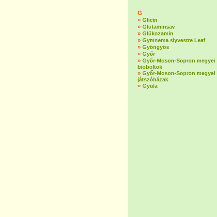
G
»
Glicin
»
Glutaminsav
»
Glükozamin
»
Gymnema slyvestre Leaf
»
Gyöngyös
»
Győr
»
Győr-Moson-Sopron megyei
bioboltok
»
Győr-Moson-Sopron megyei
játszóházak
»
Gyula