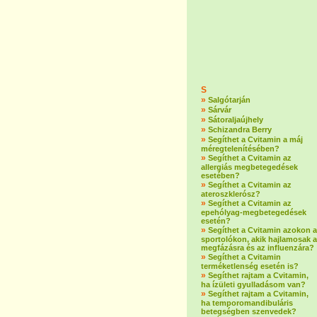
S
»
Salgótarján
»
Sárvár
»
Sátoraljaújhely
»
Schizandra Berry
»
Segíthet a Cvitamin a máj
méregtelenítésében?
»
Segíthet a Cvitamin az
allergiás megbetegedések
esetében?
»
Segíthet a Cvitamin az
ateroszklerósz?
»
Segíthet a Cvitamin az
epehólyag-megbetegedések
esetén?
»
Segíthet a Cvitamin azokon a
sportolókon, akik hajlamosak a
megfázásra és az influenzára?
»
Segíthet a Cvitamin
terméketlenség esetén is?
»
Segíthet rajtam a Cvitamin,
ha ízületi gyulladásom van?
»
Segíthet rajtam a Cvitamin,
ha temporomandibuláris
betegségben szenvedek?