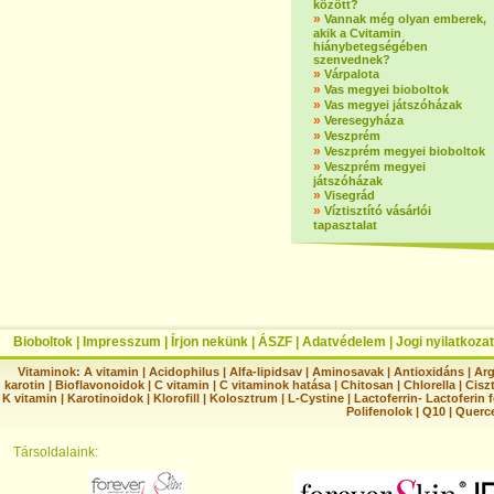
között?
»
Vannak még olyan emberek,
akik a Cvitamin
hiánybetegségében
szenvednek?
»
Várpalota
»
Vas megyei bioboltok
»
Vas megyei játszóházak
»
Veresegyháza
»
Veszprém
»
Veszprém megyei bioboltok
»
Veszprém megyei
játszóházak
»
Visegrád
»
Víztisztító vásárlói
tapasztalat
Bioboltok
|
Impresszum
|
Írjon nekünk
|
ÁSZF
|
Adatvédelem
|
Jogi nyilatkozat
Vitaminok:
A vitamin
|
Acidophilus
|
Alfa-lipidsav
|
Aminosavak
|
Antioxidáns
|
Arg
karotin
|
Bioflavonoidok
|
C vitamin
|
C vitaminok hatása
|
Chitosan
|
Chlorella
|
Ciszt
K vitamin
|
Karotinoidok
|
Klorofill
|
Kolosztrum
|
L-Cystine
|
Lactoferrin- Lactoferin 
Polifenolok
|
Q10
|
Querc
Társoldalaink: