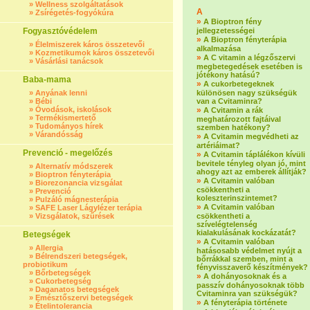
»
Wellness szolgáltatások
A
»
Zsírégetés-fogyókúra
»
A Bioptron fény
Fogyasztóvédelem
jellegzetességei
»
A Bioptron fényterápia
»
Élelmiszerek káros összetevői
alkalmazása
»
Kozmetikumok káros összetevői
»
A C vitamin a légzőszervi
»
Vásárlási tanácsok
megbetegedések esetében is
jótékony hatású?
Baba-mama
»
A cukorbetegeknek
»
Anyának lenni
különösen nagy szükségük
»
Bébi
van a Cvitaminra?
»
Óvodások, iskolások
»
A Cvitamin a rák
»
Termékismertető
meghatározott fajtáival
»
Tudományos hírek
szemben hatékony?
»
Várandósság
»
A Cvitamin megvédheti az
artériáimat?
Prevenció - megelőzés
»
A Cvitamin táplálékon kívüli
bevitele tényleg olyan jó, mint
»
Alternatív módszerek
ahogy azt az emberek állítják?
»
Bioptron fényterápia
»
A Cvitamin valóban
»
Biorezonancia vizsgálat
csökkentheti a
»
Prevenció
koleszterinszintemet?
»
Pulzáló mágnesterápia
»
A Cvitamin valóban
»
SAFE Laser Lágylézer terápia
»
Vizsgálatok, szűrések
csökkentheti a
szívelégtelenség
kialakulásának kockázatát?
Betegségek
»
A Cvitamin valóban
»
Allergia
hatásosabb védelmet nyújt a
»
Bélrendszeri betegségek,
bőrrákkal szemben, mint a
probiotikum
fényvisszaverő készítmények?
»
Bőrbetegségek
»
A dohányosoknak és a
»
Cukorbetegség
passzív dohányosoknak több
»
Daganatos betegségek
Cvitaminra van szükségük?
»
Emésztőszervi betegségek
»
A fényterápia története
»
Ételintolerancia