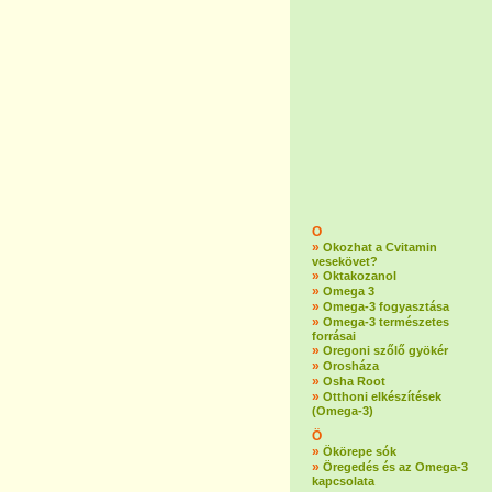
O
»
Okozhat a Cvitamin
vesekövet?
»
Oktakozanol
»
Omega 3
»
Omega-3 fogyasztása
»
Omega-3 természetes
forrásai
»
Oregoni szőlő gyökér
»
Orosháza
»
Osha Root
»
Otthoni elkészítések
(Omega-3)
Ö
»
Ökörepe sók
»
Öregedés és az Omega-3
kapcsolata