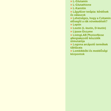
»
L-Glutamin
»
L-Glutathione
»
L-Karnitin
»
Lágylézer terápia: kérdések
és válaszok
»
Lehetséges, hogy a Cvitamin
elősegíti a rák növekedését?
»
Leptin
»
Leutin (L-leutin, D-leutin)
»
Lipase Enzyme
»
LivingLAB PhotonNose
allergiakezelő készülék
útmutatója
»
Logona arcápoló termékek
táblázata
»
Lombikbébi és meddőségi
központok