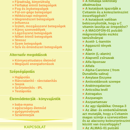
»
A himalája sókristály
»
Fáradtság, kimerültség
alkalmazása
»
Férfiakat érintő betegségek
»
A kutatások igazolják a
»
Fog és ínybetegségek
»
Fül-orr-gége betegségei
Cvitamin és a koleszterinszint
»
Hétköznapi mérgeink
összefüggését?
»
Idegrendszeri betegségek
»
A kutatások valóban
»
Influenza
bebizonyították, hogy a C
»
Ízületi, mozgásszervi betegségek
vitamin lassítja az öregedést?
»
Káros szenvedélyek
»
A MAGOFON-01 pulzáló
»
Légzőszervi betegségek
mágnesterápiás eszköz
»
Nőket érintő betegségek
tanúsítványai
»
Stressz
»
Acetil- L-karnitin
»
Szem betegségek
»
Aggasztó tények
»
Szív és érrendszeri betegségek
»
Ajka
»
Alanin (L-alanin)
Alternatív megoldások
»
Alapvető zsírsavak
»
Környezettudatos életmód
»
Alfa-liponsav
»
Megújuló energiaforrások
»
Alfafa
»
Alpha-Carotene ( from
Szépségápolás
Dunaliella salina)
»
Hajápolás
»
Amylase Enzyme
»
Ránctalanító - ránctalanítás
»
Antioxidánsok szerepe
»
Smink
»
Arabinogalactan
»
Szőrtelenítés - IPL
»
Articsóka levél
»
Testápolás
»
Astragalus
»
Aszparagin
Életmódinterjúk - könyvajánlók
»
Aszpartamsav
»
baba-mama
»
Az agy tápláléka: Omega-3
»
egészséges életmód
»
Az állat- és emberkísérletek
»
gyógynövények
azt mutatják, hogy a Cvitamin
»
Sztárinterjúk
magas szintje a szervezetben
és az alacsony koleszterinszint
között van összefüggés?
KAPCSOLAT
»
Az ALMAG-01 pulzáló