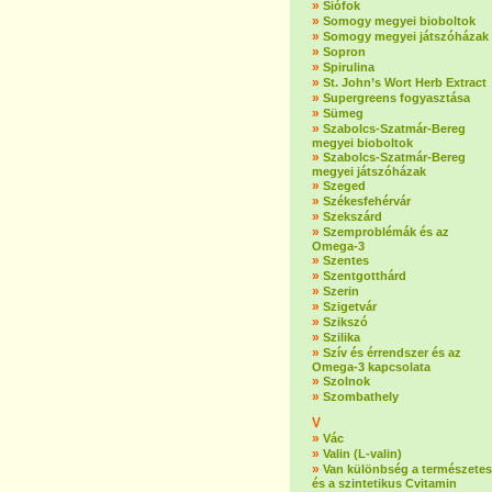
»
Siófok
»
Somogy megyei bioboltok
»
Somogy megyei játszóházak
»
Sopron
»
Spirulina
»
St. John’s Wort Herb Extract
»
Supergreens fogyasztása
»
Sümeg
»
Szabolcs-Szatmár-Bereg
megyei bioboltok
»
Szabolcs-Szatmár-Bereg
megyei játszóházak
»
Szeged
»
Székesfehérvár
»
Szekszárd
»
Szemproblémák és az
Omega-3
»
Szentes
»
Szentgotthárd
»
Szerin
»
Szigetvár
»
Szikszó
»
Szilika
»
Szív és érrendszer és az
Omega-3 kapcsolata
»
Szolnok
»
Szombathely
V
»
Vác
»
Valin (L-valin)
»
Van különbség a természetes
és a szintetikus Cvitamin