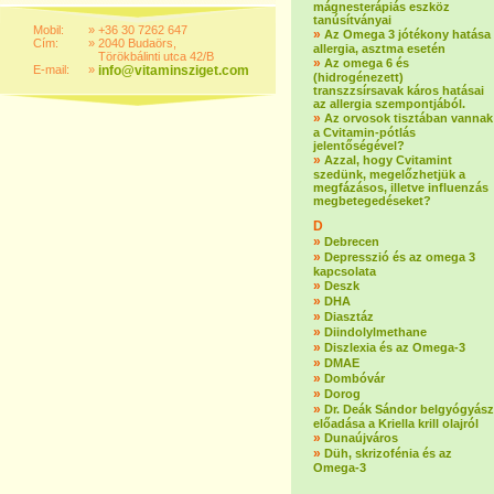
mágnesterápiás eszköz
tanúsítványai
Mobil:
»
+36 30 7262 647
»
Az Omega 3 jótékony hatása
Cím:
»
2040 Budaörs,
allergia, asztma esetén
Törökbálinti utca 42/B
»
Az omega 6 és
E-mail:
»
info@vitaminsziget.com
(hidrogénezett)
transzzsírsavak káros hatásai
az allergia szempontjából.
»
Az orvosok tisztában vannak
a Cvitamin-pótlás
jelentőségével?
»
Azzal, hogy Cvitamint
szedünk, megelőzhetjük a
megfázásos, illetve influenzás
megbetegedéseket?
D
»
Debrecen
»
Depresszió és az omega 3
kapcsolata
»
Deszk
»
DHA
»
Diasztáz
»
Diindolylmethane
»
Diszlexia és az Omega-3
»
DMAE
»
Dombóvár
»
Dorog
»
Dr. Deák Sándor belgyógyász
előadása a Kriella krill olajról
»
Dunaújváros
»
Düh, skrizofénia és az
Omega-3