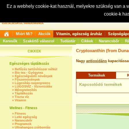
Ez a webhely cookie-kat használ, melyekre szükség van a
cookie-k ha
Keresés:
Miért Mi?
Akciók
Vitamin, egészség áruház
Szépségápo
Keresők
Szakértő válaszol
Tudástár
Cikkek
Narancsbőr
Rá
Cryptoxanthin (from Dunali
CIKKEK
Nagy
antioxidáns
kapacitássa
Egészséges táplálkozás
»
Befőzés tartósítószer nélkül
»
Bio tea - Gyógytea
Termékek
K
»
Egészségvédő növények
»
Fűszernövények
»
Lúgosítás-supergreens
Kapcsolódó termékek
»
LÚGOSVÍZ - Vízionizálás
»
Méregtelenítés
»
Táplálkozás
»
Tiszta víz
»
Vitamin
Wellnes - Fitness
»
Fitness
»
Lelki egészség
»
Narancsbőr
»
Programok
»
Ultrahangos zsírbontás