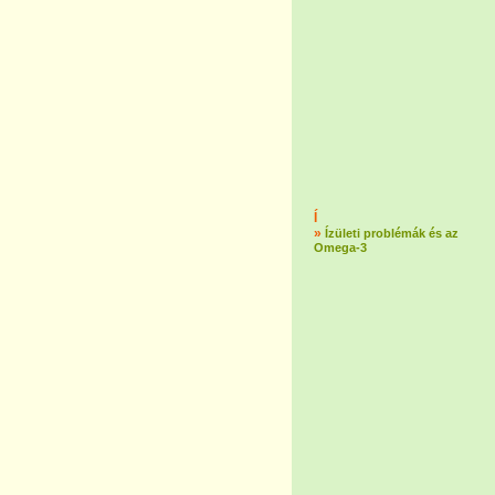
Í
»
Ízületi problémák és az
Omega-3