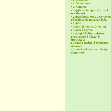
»
L-Glutathione
»
L-Karnitin
»
Lágylézer terápia: kérdések
és válaszok
»
Lehetséges, hogy a Cvitamin
elősegíti a rák növekedését?
»
Leptin
»
Leutin (L-leutin, D-leutin)
»
Lipase Enzyme
»
LivingLAB PhotonNose
allergiakezelő készülék
útmutatója
»
Logona arcápoló termékek
táblázata
»
Lombikbébi és meddőségi
központok