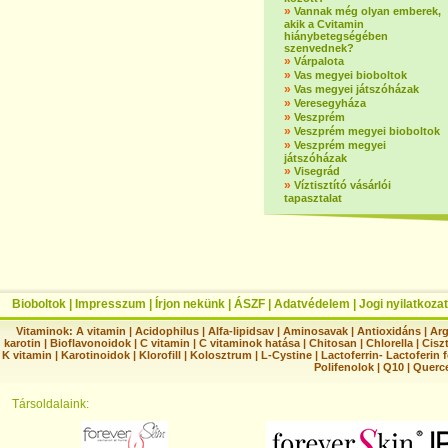
»
Vannak még olyan emberek,
akik a Cvitamin
hiánybetegségében
szenvednek?
»
Várpalota
»
Vas megyei bioboltok
»
Vas megyei játszóházak
»
Veresegyháza
»
Veszprém
»
Veszprém megyei bioboltok
»
Veszprém megyei
játszóházak
»
Visegrád
»
Víztisztító vásárlói
tapasztalat
Bioboltok
|
Impresszum
|
Írjon nekünk
|
ÁSZF
|
Adatvédelem
|
Jogi nyilatkozat
Vitaminok:
A vitamin
|
Acidophilus
|
Alfa-lipidsav
|
Aminosavak
|
Antioxidáns
|
Arg
karotin
|
Bioflavonoidok
|
C vitamin
|
C vitaminok hatása
|
Chitosan
|
Chlorella
|
Ciszt
K vitamin
|
Karotinoidok
|
Klorofill
|
Kolosztrum
|
L-Cystine
|
Lactoferrin- Lactoferin 
Polifenolok
|
Q10
|
Querc
Társoldalaink: