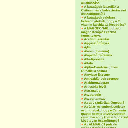
alkalmazása
»
A kutatások igazolják a
Cvitamin és a koleszterinszint
összefüggését?
»
A kutatások valóban
bebizonyították, hogy a C
vitamin lassítja az öregedést?
»
A MAGOFON-01 pulzáló
mágnesterápiás eszköz
tanúsítványai
»
Acetil- L-karnitin
»
Aggasztó tények
»
Ajka
»
Alanin (L-alanin)
»
Alapvető zsírsavak
»
Alfa-liponsav
»
Alfafa
»
Alpha-Carotene ( from
Dunaliella salina)
»
Amylase Enzyme
»
Antioxidánsok szerepe
»
Arabinogalactan
»
Articsóka levél
»
Astragalus
»
Aszparagin
»
Aszpartamsav
»
Az agy tápláléka: Omega-3
»
Az állat- és emberkísérletek
azt mutatják, hogy a Cvitamin
magas szintje a szervezetben
és az alacsony koleszterinszint
között van összefüggés?
»
Az ALMAG-01 pulzáló