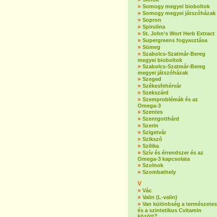
»
Somogy megyei bioboltok
»
Somogy megyei játszóházak
»
Sopron
»
Spirulina
»
St. John’s Wort Herb Extract
»
Supergreens fogyasztása
»
Sümeg
»
Szabolcs-Szatmár-Bereg
megyei bioboltok
»
Szabolcs-Szatmár-Bereg
megyei játszóházak
»
Szeged
»
Székesfehérvár
»
Szekszárd
»
Szemproblémák és az
Omega-3
»
Szentes
»
Szentgotthárd
»
Szerin
»
Szigetvár
»
Szikszó
»
Szilika
»
Szív és érrendszer és az
Omega-3 kapcsolata
»
Szolnok
»
Szombathely
V
»
Vác
»
Valin (L-valin)
»
Van különbség a természetes
és a szintetikus Cvitamin
között?