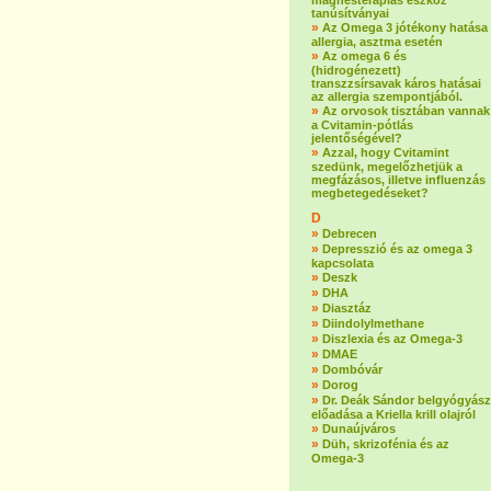
mágnesterápiás eszköz
tanúsítványai
»
Az Omega 3 jótékony hatása
allergia, asztma esetén
»
Az omega 6 és
(hidrogénezett)
transzzsírsavak káros hatásai
az allergia szempontjából.
»
Az orvosok tisztában vannak
a Cvitamin-pótlás
jelentőségével?
»
Azzal, hogy Cvitamint
szedünk, megelőzhetjük a
megfázásos, illetve influenzás
megbetegedéseket?
D
»
Debrecen
»
Depresszió és az omega 3
kapcsolata
»
Deszk
»
DHA
»
Diasztáz
»
Diindolylmethane
»
Diszlexia és az Omega-3
»
DMAE
»
Dombóvár
»
Dorog
»
Dr. Deák Sándor belgyógyász
előadása a Kriella krill olajról
»
Dunaújváros
»
Düh, skrizofénia és az
Omega-3