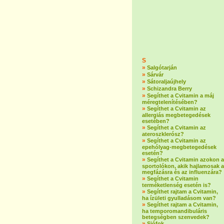
S
»
Salgótarján
»
Sárvár
»
Sátoraljaújhely
»
Schizandra Berry
»
Segíthet a Cvitamin a máj
méregtelenítésében?
»
Segíthet a Cvitamin az
allergiás megbetegedések
esetében?
»
Segíthet a Cvitamin az
ateroszklerósz?
»
Segíthet a Cvitamin az
epehólyag-megbetegedések
esetén?
»
Segíthet a Cvitamin azokon a
sportolókon, akik hajlamosak a
megfázásra és az influenzára?
»
Segíthet a Cvitamin
terméketlenség esetén is?
»
Segíthet rajtam a Cvitamin,
ha ízületi gyulladásom van?
»
Segíthet rajtam a Cvitamin,
ha temporomandibuláris
betegségben szenvedek?
»
Siófok