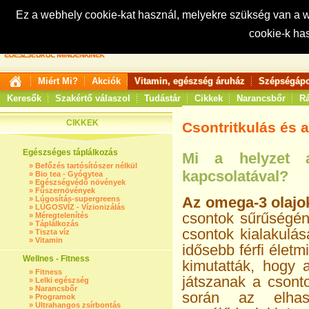
Ez a webhely cookie-kat használ, melyekre szükség van a
cookie-k ha
Keresés:
Miért Mi?
Akciók
Vitamin, egészség áruház
Szépségápo
Keresők
Szakértő válaszol
Tudástár
Cikkek
Narancsbőr
Rá
CIKKEK
Csontritkulás és 
Egészséges táplálkozás
Mi a helyze
»
Befőzés tartósítószer nélkül
kapcsolatával?
»
Bio tea - Gyógytea
»
Egészségvédő növények
»
Fűszernövények
Az omega-3 olajok
»
Lúgosítás-supergreens
»
LÚGOSVÍZ - Vízionizálás
csontok sűrűségé
»
Méregtelenítés
»
Táplálkozás
csontok kialakulás
»
Tiszta víz
»
Vitamin
idősebb férfi életm
Wellnes - Fitness
kimutatták, hogy 
»
Fitness
játsza­nak a csont
»
Lelki egészség
»
Narancsbőr
során az elhasz
»
Programok
»
Ultrahangos zsírbontás