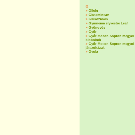
G
»
Glicin
»
Glutaminsav
»
Glükozamin
»
Gymnema slyvestre Leaf
»
Gyöngyös
»
Győr
»
Győr-Moson-Sopron megyei
bioboltok
»
Győr-Moson-Sopron megyei
játszóházak
»
Gyula