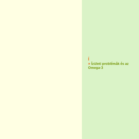
Í
»
Ízületi problémák és az
Omega-3