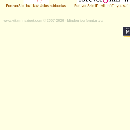
ForeverSlim.hu - kavitációs zsírbontás
Forever Skin IPL villanófényes szőr
www.vitaminsziget.com © 2007-2026 - Minden jog fenntartva