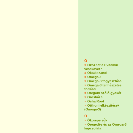
O
»
Okozhat a Cvitamin
vesekövet?
»
Oktakozanol
»
Omega 3
»
Omega-3 fogyasztása
»
Omega-3 természetes
forrásai
»
Oregoni szőlő gyökér
»
Orosháza
»
Osha Root
»
Otthoni elkészítések
(Omega-3)
Ö
»
Ökörepe sók
»
Öregedés és az Omega-3
kapcsolata