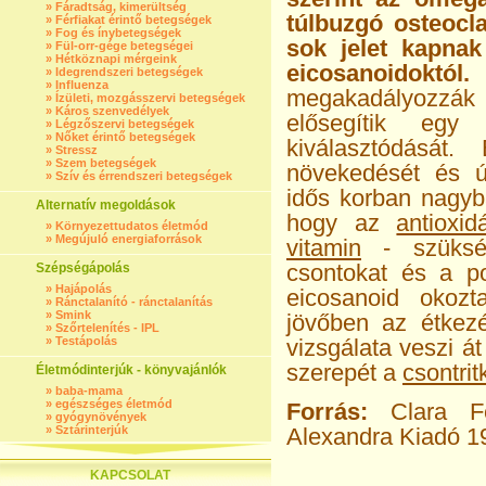
»
Fáradtság, kimerültség
túlbuzgó osteocl
»
Férfiakat érintő betegségek
»
Fog és ínybetegségek
sok jelet kapna
»
Fül-orr-gége betegségei
»
Hétköznapi mérgeink
eicosanoidoktól.
A
»
Idegrendszeri betegségek
»
Influenza
megakadályozz
»
Ízületi, mozgásszervi betegségek
»
Káros szenvedélyek
elősegítik egy
»
Légzőszervi betegségek
»
Nőket érintő betegségek
kiválasztódását
»
Stressz
»
Szem betegségek
növekedését és ú
»
Szív és érrendszeri betegségek
idős korban nagyb
Alternatív megoldások
hogy az
antioxid
»
Környezettudatos életmód
»
Megújuló energiaforrások
vitamin
- szükség
csontokat és a p
Szépségápolás
»
Hajápolás
eicosanoid okozt
»
Ránctalanító - ránctalanítás
»
Smink
jövőben az étkez
»
Szőrtelenítés - IPL
»
Testápolás
vizsgálata veszi á
szerepét a
csontrit
Életmódinterjúk - könyvajánlók
»
baba-mama
»
egészséges életmód
Forrás:
Clara Fe
»
gyógynövények
»
Sztárinterjúk
Alexandra Kiadó 1
KAPCSOLAT