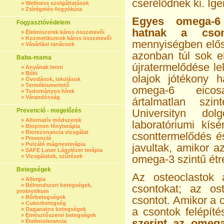
cserélődnek ki. Ige
»
Wellness szolgáltatások
»
Zsírégetés-fogyókúra
Egyes omega-6 
Fogyasztóvédelem
hatnak a csont
»
Élelmiszerek káros összetevői
»
Kozmetikumok káros összetevői
mennyiségben előse
»
Vásárlási tanácsok
azonban túl sok e
Baba-mama
újratermelődése le
»
Anyának lenni
»
Bébi
olajok jótékony h
»
Óvodások, iskolások
»
Termékismertető
omega-6 eicosa
»
Tudományos hírek
»
Várandósság
ártalmatlan szi
Prevenció - megelőzés
Universityn d
»
Alternatív módszerek
laboratóriumi kís
»
Bioptron fényterápia
»
Biorezonancia vizsgálat
csonttermelődés é
»
Prevenció
»
Pulzáló mágnesterápia
javultak, ami­kor
»
SAFE Laser Lágylézer terápia
»
Vizsgálatok, szűrések
ome­ga-3 szintű étr
Betegségek
Az osteoclastok 
»
Allergia
»
Bélrendszeri betegségek,
csontokat; az ost
probiotikum
»
Bőrbetegségek
csontot. Amikor a 
»
Cukorbetegség
a csontok felépíté
»
Daganatos betegségek
»
Emésztőszervi betegségek
szerint az ome­g
»
Ételintolerancia