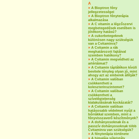
A
»
A Bioptron fény
jellegzetességei
»
A Bioptron fényterápia
alkalmazása
»
A C vitamin a légzőszervi
megbetegedések esetében is
jótékony hatású?
»
A cukorbetegeknek
különösen nagy szükségük
van a Cvitaminra?
»
A Cvitamin a rák
meghatározott fajtáival
szemben hatékony?
»
A Cvitamin megvédheti az
artériáimat?
»
A Cvitamin táplálékon kívüli
bevitele tényleg olyan jó, mint
ahogy azt az emberek állítják?
»
A Cvitamin valóban
csökkentheti a
koleszterinszintemet?
»
A Cvitamin valóban
csökkentheti a
szívelégtelenség
kialakulásának kockázatát?
»
A Cvitamin valóban
hatásosabb védelmet nyújt a
bőrrákkal szemben, mint a
fényvisszaverő készítmények?
»
A dohányosoknak és a
passzív dohányosoknak több
Cvitaminra van szükségük?
»
A fényterápia története
»
A himalája sókristály