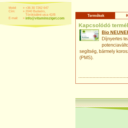
Mobil:
»
+36 30 7262 647
Cím:
»
2040 Budaörs,
Törökbálinti utca 42/B
Termékek
K
E-mail:
»
info@vitaminsziget.com
Kapcsolódó termé
Bio NEUNER
Díjnyertes te
potenciavált
segítség, bármely koros
(PMS).