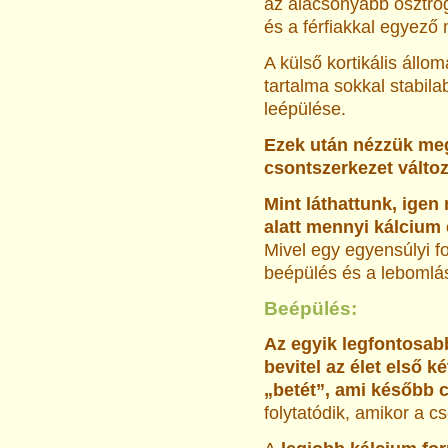
az alacsonyabb ösztrog
és a férfiakkal egyező
A külső kortikális áll
tartalma sokkal stabila
leépülése.
Ezek után nézzük meg
csontszerkezet válto
Mint láthattunk, igen
alatt mennyi kálcium
Mivel egy egyensúlyi 
beépülés és a lebomlás
Beépülés:
Az egyik legfontosab
bevitel az élet első k
„betét”, ami később 
folytatódik, amikor a c