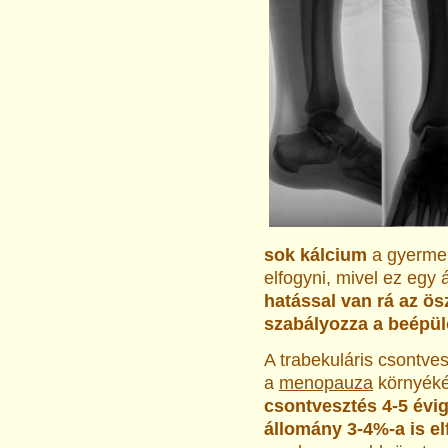
sok kálcium
a gyermek
elfogyni, mivel ez egy 
hatással van rá az ös
szabályozza a beépülő
A trabekuláris csontve
a
menopauza
környékén
csontvesztés 4-5 évig
állomány 3-4%-a is e