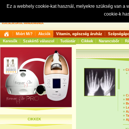
Ez a webhely cookie-kat használ, melyekre szükség van a
cookie-k ha
Keresés:
Miért Mi?
Akciók
Vitamin, egészség áruház
Szépségápo
Keresők
Szakértő válaszol
Tudástár
Cikkek
Narancsbőr
Rá
»
Ci
»
Cs
»
Mi
»
B
»
L
»
Az
»
T
CIKKEK
»
A