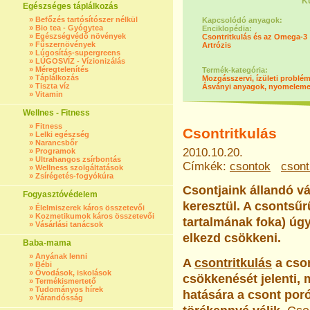
K
Egészséges táplálkozás
»
Befőzés tartósítószer nélkül
Kapcsolódó anyagok:
»
Bio tea - Gyógytea
Enciklopédia:
»
Egészségvédő növények
Csontritkulás és az Omega-3
»
Fűszernövények
Artrózis
»
Lúgosítás-supergreens
»
LÚGOSVÍZ - Vízionizálás
»
Méregtelenítés
Termék-kategória:
»
Táplálkozás
Mozgásszervi, ízületi problé
»
Tiszta víz
Ásványi anyagok, nyomelem
»
Vitamin
Wellnes - Fitness
»
Fitness
Csontritkulás
»
Lelki egészség
»
Narancsbőr
2010.10.20.
»
Programok
»
Ultrahangos zsírbontás
Címkék:
csontok
csont
»
Wellness szolgáltatások
»
Zsírégetés-fogyókúra
Csontjaink állandó v
Fogyasztóvédelem
keresztül. A csontsű
»
Élelmiszerek káros összetevői
»
Kozmetikumok káros összetevői
tartalmának foka) úg
»
Vásárlási tanácsok
elkezd csökkeni.
Baba-mama
»
Anyának lenni
A
csontritkulás
a cso
»
Bébi
»
Óvodások, iskolások
csökkenését jelenti,
»
Termékismertető
»
Tudományos hírek
hatására a csont por
»
Várandósság