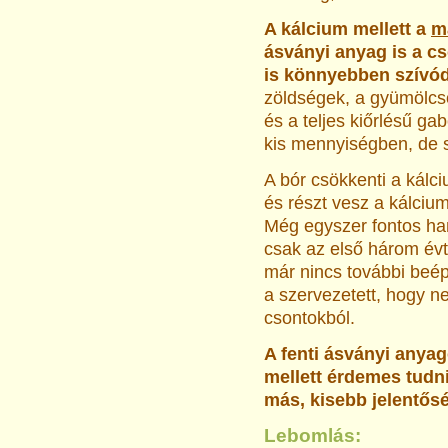
A kálcium mellett a
m
ásványi anyag is a cso
is könnyebben szívód
zöldségek, a gyümölcsö
és a teljes kiőrlésű ga
kis mennyiségben, de 
A bór csökkenti a kálc
és részt vesz a kálci
Még egyszer fontos ha
csak az első három évt
már nincs további beé
a szervezetett, hogy n
csontokból.
A fenti ásványi anyag
mellett érdemes tudn
más, kisebb jelentősé
Lebomlás: