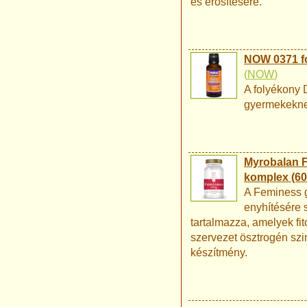
és erősítésére.
NOW 0371 fo
(
NOW
)
A folyékony 
gyermekekne
Myrobalan 
komplex (60
A Feminess 
enyhítésére 
tartalmazza, amelyek fi
szervezet ösztrogén sz
készítmény.