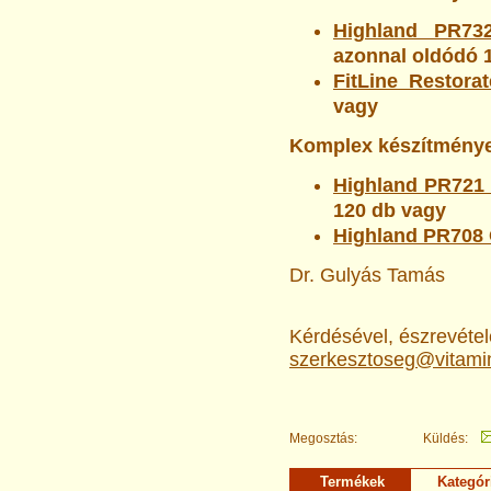
Highland PR7
azonnal oldódó
1
FitLine Restora
vagy
Komplex készítmény
Highland PR721
120 db vagy
Highland PR708
Dr. Gulyás Tamás
Kérdésével, észrevételé
szerkesztoseg@vitami
Megosztás:
Küldés:
Termékek
Kategór