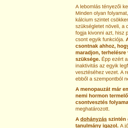
A lebomlás tényezői ke
Minden olyan folyamat,
kálcium szintet csökken
szükségletet növeli, a 
fogja kivonni azt, hisz 
csont egyik funkciója.
csontnak ahhoz, hogy
maradjon, terhelésre
szüksége.
Épp ezért a
inaktivitás az egyik l
vesztéséhez vezet. A r
ebből a szempontból n
A menopauzát már eml
nemi hormon termelőd
csontvesztés folyama
meghatározott.
A
dohányzás
szintén 
tanulmány igazol.
A j