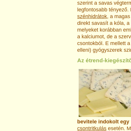
szerint a savas végte
legfontosabb tényező. Id
szénhidrátok
, a magas 
direkt savasít a kóla, 
melyeket korábban emlí
a kalciumot, de a szerv
csontokból. E mellett a
elleni) gyógyszerek sz
Az étrend-kiegészít
bevitele indokolt eg
csontritkulás
esetén. M