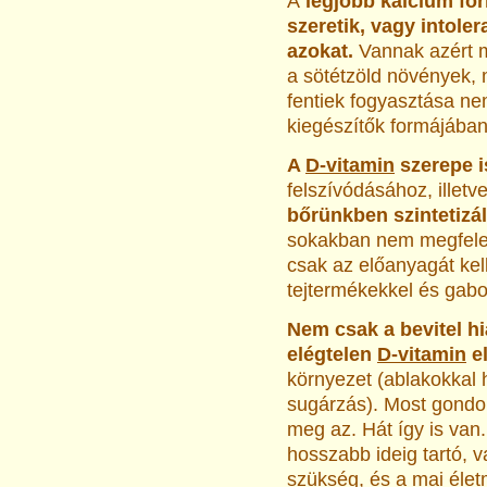
A
legjobb kálcium for
szeretik, vagy intoler
azokat.
Vannak azért mé
a sötétzöld növények, 
fentiek fogyasztása ne
kiegészítők formájában
A
D-vitamin
szerepe i
felszívódásához, illet
bőrünkben szintetizá
sokakban nem megfelel
csak az előanyagát kell
tejtermékekkel és gab
Nem csak a bevitel hi
elégtelen
D-vitamin
el
környezet (ablakokkal 
sugárzás). Most gondol
meg az. Hát így is van
hosszabb ideig tartó, v
szükség, és a mai éle