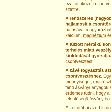
ezáltal okozott csontv
szintre.
A rendszeres (nagyo
hajlamosít a csonttör
hatásával magyarázható
kálcium,
magnézium
é
A túlzott mértékű k
terhelés miatt veszél
kioldódását gyorsítja
csontvesztést.
A kávé fogyasztás sz
csontvesztéshez.
Egy
mennyiségét, másrészt
fenti ásványi anyagok a
érdemes tudni, hogy a
jelentőségű ásvány is r
E két utóbbi azért is n