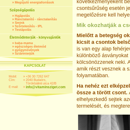
következményeként bek
»
Megújuló energiaforrások
csontsűrűség esetén je
Szépségápolás
megelőzésre kell helye
»
Hajápolás
»
Ránctalanító - ránctalanítás
»
Smink
Mik okozhatják a cs
»
Szőrtelenítés - IPL
»
Testápolás
Mielőtt a betegség o
Életmódinterjúk - könyvajánlók
kicsit a csontok bels
»
baba-mama
»
egészséges életmód
is van egy alap fehér
»
gyógynövények
»
Sztárinterjúk
különböző ásványokat 
kölcsönözzenek neki. A
KAPCSOLAT
amik részt vesznek a 
folyamatában.
Mobil:
»
+36 30 7262 647
Cím:
»
2040 Budaörs,
Törökbálinti utca 42/B
Ha nehéz ezt elképzel
E-mail:
»
info@vitaminsziget.com
össze a törött csont.
elhelyezkedő sejtek a
termelését, és megterem