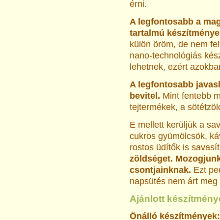
érni.
A legfontosabb a ma
tartalmú készítménye
külön öröm, de nem fel
nano-technológiás kész
lehetnek, ezért azokban
A legfontosabb javas
bevitel.
Mint fentebb má
tejtermékek, a sötétzöl
E mellett kerüljük a sav
cukros gyümölcsök, káv
rostos üdítők is savasí
zöldséget. Mozogjunk
csontjainknak.
Ezt pe
napsütés nem árt meg 
Ajánlott készítmén
Önálló készítmények: