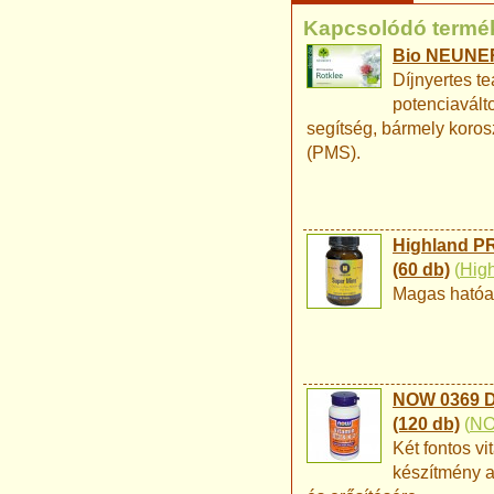
Kapcsolódó termé
Bio NEUNER
Díjnyertes te
potenciavált
segítség, bármely koros
(PMS).
Highland P
(60 db)
(
Hig
Magas hatóan
NOW 0369 D-
(120 db)
(
N
Két fontos vi
készítmény a