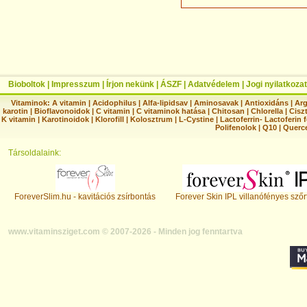
Bioboltok
|
Impresszum
|
Írjon nekünk
|
ÁSZF
|
Adatvédelem
|
Jogi nyilatkozat
Vitaminok:
A vitamin
|
Acidophilus
|
Alfa-lipidsav
|
Aminosavak
|
Antioxidáns
|
Arg
karotin
|
Bioflavonoidok
|
C vitamin
|
C vitaminok hatása
|
Chitosan
|
Chlorella
|
Ciszt
K vitamin
|
Karotinoidok
|
Klorofill
|
Kolosztrum
|
L-Cystine
|
Lactoferrin- Lactoferin 
Polifenolok
|
Q10
|
Querc
Társoldalaink:
ForeverSlim.hu - kavitációs zsírbontás
Forever Skin IPL villanófényes szőr
www.vitaminsziget.com © 2007-2026 - Minden jog fenntartva