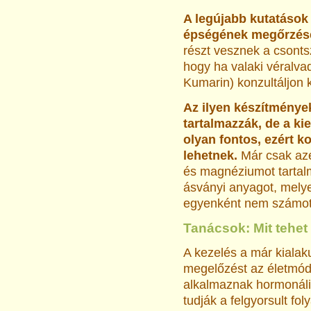
A legújabb kutatások
épségének megőrzés
részt vesznek a csonts
hogy ha valaki véralva
Kumarin) konzultáljon 
Az ilyen készítménye
tartalmazzák, de a k
olyan fontos, ezért
lehetnek.
Már csak azé
és magnéziumot tarta
ásványi anyagot, mely
egyenként nem számot
Tanácsok: Mit tehe
A kezelés a már kialak
megelőzést az életmódi
alkalmaznak hormonáli
tudják a felgyorsult fol